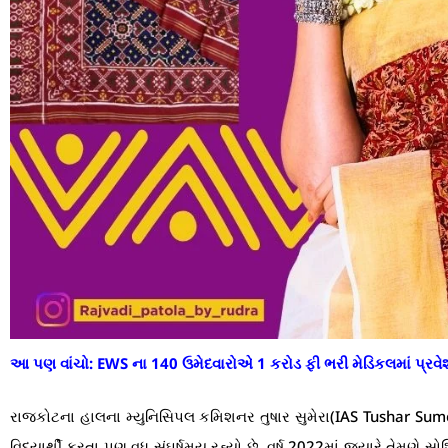
આ પણ વાંચો:
EWS ના 140 ઉમેદવારોએ 1 કરોડ ફી ભરી મેડિકલમાં પ્રવે
રાજકોટના હાલના મ્યુનિસિપલ કમિશનર તુષાર સુમેરા(IAS Tushar Sume
વિદ્યાર્થી કરતા પણ વધુ સંઘર્ષમય રહ્યો છે. વર્ષ 2022માં જ્યારે તેમણે