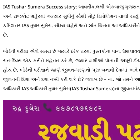
IAS Tushar Sumera Success story: આવતીકાલથી એકબાજુ ગુજરાત રાજ્
અને રાજકોટ શહેરમાં અત્યાર સુધીનું સૌથી મોટું ડિમોલિશન ચાલી રહ્
કમિશનર IAS તુષાર સુમેરા. સૌમ્ય ચહેરો અને શાંત ચિત્તના આ અધિકારીને
છે.
બોર્ડની પરીક્ષા એવો સમય છે જ્યારે દરેક ઘરમાં પુસ્તકોના પાના ઉથલા
રાત-દિવસ એક કરીને મહેનત કરે છે, જ્યારે વાલીઓ પોતાની અધૂરી ઈ
હોય છે. બોર્ડની પરીક્ષાને જાણે જીવન-મરણનો પ્રશ્ન બનાવી દેવામાં આવ
જીવનની દિશા અને દશા નક્કી કરી શકે છે? જવાબ છે – ના. જો તમને 
અધિકારી IAS અધિકારી તુષાર સુમેરા(IAS Tushar Sumera)ના જીવનમાંથ