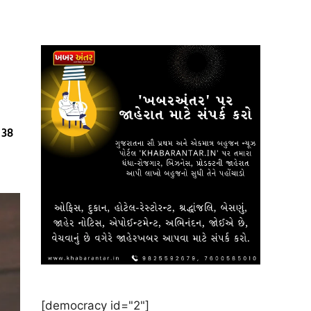
 38
[democracy id="2"]