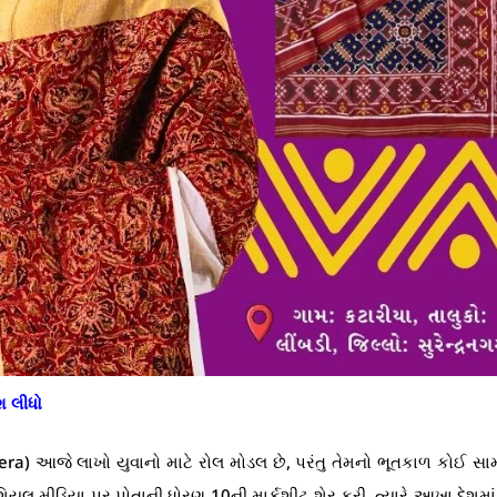
શ લીધો
ra) આજે લાખો યુવાનો માટે રોલ મોડલ છે, પરંતુ તેમનો ભૂતકાળ કોઈ સા
 સોશિયલ મીડિયા પર પોતાની ધોરણ 10ની માર્કશીટ શેર કરી, ત્યારે આખા દેશમાં