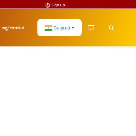
Sign up
Gujarati
બહુજનનાયક
▼