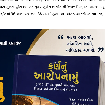
ોટા મુકતા હોય છે, પણ તુષાર સુમેરાએ પોતાની ‘નબળી’ ગણાતી માર્કશીટ દ
ક્સ, ગણિતમાં 36 અને વિજ્ઞાનમાં 38 માર્ક્સ હતા. આ આંકડાઓ જોઈને કોઈ 