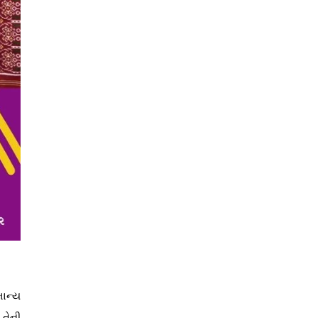
માન્ય
 તેની