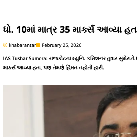
ધો. 10માં માત્ર 35 માર્ક્સ આવ્યા
khabarantar
February 25, 2026
IAS Tushar Sumera: રાજકોટના મ્યુનિ. કમિશનર તુષાર સુમેરાને ધો.
માર્ક્સ આવ્યા હતા, પણ તેમણે હિંમત નહોતી હારી.