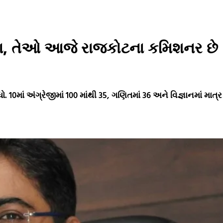
 હતા, તેઓ આજે રાજકોટના કમિશનર છે
 10માં અંગ્રેજીમાં 100 માંથી 35, ગણિતમાં 36 અને વિજ્ઞાનમાં માત્ર