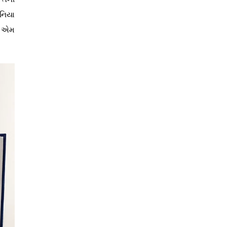
ુનિયા
પણ એમ