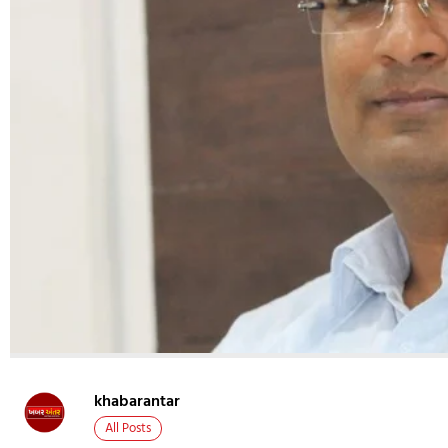
khabarantar
All Posts