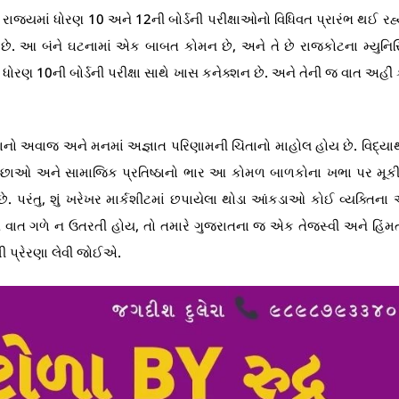
યમાં ધોરણ 10 અને 12ની બોર્ડની પરીક્ષાઓનો વિધિવત પ્રારંભ થઈ રહ્
યું છે. આ બંને ઘટનામાં એક બાબત કોમન છે, અને તે છે રાજકોટના મ્યુન
 ધોરણ 10ની બોર્ડની પરીક્ષા સાથે ખાસ કનેક્શન છે. અને તેની જ વાત અહીં
વવાનો અવાજ અને મનમાં અજ્ઞાત પરિણામની ચિંતાનો માહોલ હોય છે. વિદ્યા
ચ્છાઓ અને સામાજિક પ્રતિષ્ઠાનો ભાર આ કોમળ બાળકોના ખભા પર મૂકી 
ે છે. પરંતુ, શું ખરેખર માર્કશીટમાં છપાયેલા થોડા આંકડાઓ કોઈ વ્યક્તિન
આ વાત ગળે ન ઉતરતી હોય, તો તમારે ગુજરાતના જ એક તેજસ્વી અને હિંમ
ી પ્રેરણા લેવી જોઈએ.