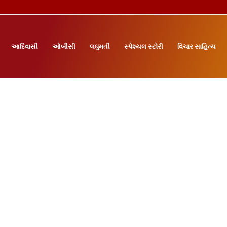
આદિવાસી
ઓબીસી
લઘુમતી
સ્પેશ્યલ સ્ટોરી
વિચાર સાહિત્ય