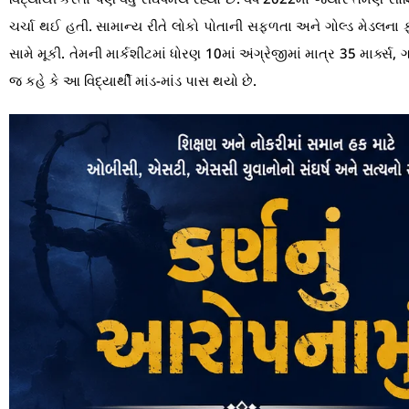
ચર્ચા થઈ હતી. સામાન્ય રીતે લોકો પોતાની સફળતા અને ગોલ્ડ મેડલના ફ
સામે મૂકી. તેમની માર્કશીટમાં ધોરણ 10માં અંગ્રેજીમાં માત્ર 35 માર્
જ કહે કે આ વિદ્યાર્થી માંડ-માંડ પાસ થયો છે.