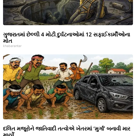
ગુજરાતમાં છેલ્લી 4 મોટી દુર્ઘટનાઓમાં 12 સફાઈકાર્મીઓના
મોત
khabarantar
દલિત મજૂરોને જાતિવાદી તત્વોએ ખેતરમાં ‘મુર્ગા’ બનાવી માર
માર્યો