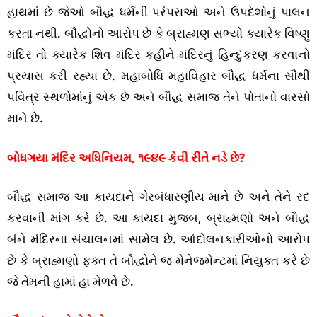
હાથમાં છે જેઓ બૌદ્ધ ધર્મની પરંપરાઓ અને ઉપદેશોનું પાલન
કરતા નથી. બૌદ્ધોનો આરોપ છે કે બ્રાહ્મણ સભ્યો ક્યારેક વિષ્ણુ
મંદિર તો ક્યારેક શિવ મંદિર કહીને મંદિરનું હિન્દુકરણ કરવાનો
પ્રયાસ કરી રહ્યા છે. મહાબોધિ મહાવિહાર બૌદ્ધ ધર્મના સૌથી
પવિત્ર સ્થળોમાંનું એક છે અને બૌદ્ધ સમાજ તેને પોતાનો વારસો
માને છે.
બોધગયા મંદિર અધિનિયમ, ૧૯૪૯ કેવી રીતે નડે છે?
બૌદ્ધ સમાજ આ કાયદાને ગેરબંધારણીય માને છે અને તેને રદ
કરવાની માંગ કરે છે. આ કાયદા મુજબ, બ્રાહ્મણો અને બૌદ્ધ
બંને મંદિરના સંચાલનમાં સામેલ છે. આંદોલનકારીઓનો આરોપ
છે કે બ્રાહ્મણો ફક્ત તે બૌદ્ધોને જ મેનેજમેન્ટમાં નિયુક્ત કરે છે
જે તેમની હામાં હા મેળવે છે.