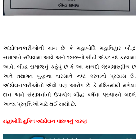
આંદોલનકારીઓની માંગ છે કે મહાબોધિ મહાવિહાર બૌદ્ધ
સમાજને સોંપવામાં આવે અને ૧૯૪૯નો બીટી એક્ટ રદ કરવામાં
આવે. બૌદ્ધ સમાજનું કહેવું છે કે આ કાયદો ગેરબંધારણીય છે
અને તથાગત બુદ્ધના વારસાને નષ્ટ કરવાનો પ્રયાસ છે.
આંદોલનકારીઓનો એવો પણ આરોપ છે કે મંદિરમાંથી મળેલા
દાન અને સંસાધનોનો ઉપયોગ બૌદ્ધ ધર્મના પ્રચારને બદલે
અન્ય પ્રવૃત્તિઓ માટે થઈ રહ્યો છે.
મહાબોધિ મુક્તિ આંદોલન પાછળનું કારણ