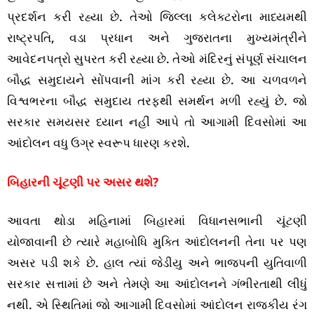
પ્રદર્શન કરી રહ્યા છે. તેઓ જિલ્લા કલેક્ટરોના માધ્યમથી
રાષ્ટ્રપતિ, વડા પ્રધાન અને ગુજરાતના મુખ્યમંત્રીને
આવેદનપત્રો સુપરત કરી રહ્યા છે. તેઓ મંદિરનું સંપૂર્ણ સંચાલન
બૌદ્ધ સમુદાયને સોંપવાની માંગ કરી રહ્યા છે. આ ચળવળને
વિશ્વભરના બૌદ્ધ સમુદાય તરફથી સમર્થન મળી રહ્યું છે. જો
સરકાર સમયસર ધ્યાન નહીં આપે તો આગામી દિવસોમાં આ
આંદોલન વધુ ઉગ્ર સ્વરૂપ ધારણ કરશે.
બિહારની ચૂંટણી પર અસર થશે?
આવતા થોડા મહિનામાં બિહારમાં વિધાનસભાની ચૂંટણી
યોજાવાની છે ત્યારે મહાબોધિ મુક્તિ આંદોલનની તેના પર પણ
અસર પડી શકે છે. હાલ ત્યાં જેડીયુ અને ભાજપની યુતિવાળી
સરકાર સત્તામાં છે અને તેમણે આ આંદોલનને ગંભીરતાથી લીધું
નથી. એ સ્થિતિમાં જો આગામી દિવસોમાં આંદોલન રાજકીય રંગ