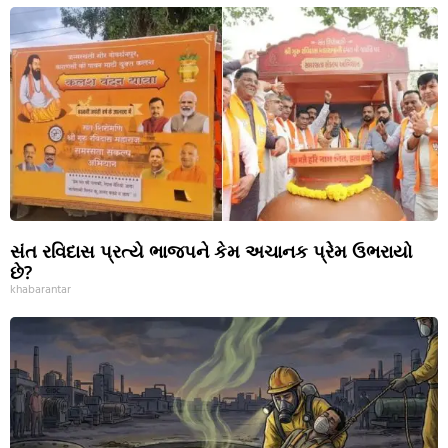
સંત રવિદાસ પ્રત્યે ભાજપને કેમ અચાનક પ્રેમ ઉભરાયો
છે?
khabarantar