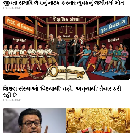
જીવતા સમાધિ લેવાનું નાટક કરનાર યુવકનું જમીનમાં મોત
khabarantar
શિક્ષણ સંસ્થાઓ ‘વિદ્યાર્થી’ નહીં, ‘અનુયાયી’ તૈયાર કરી
રહી છે
khabarantar