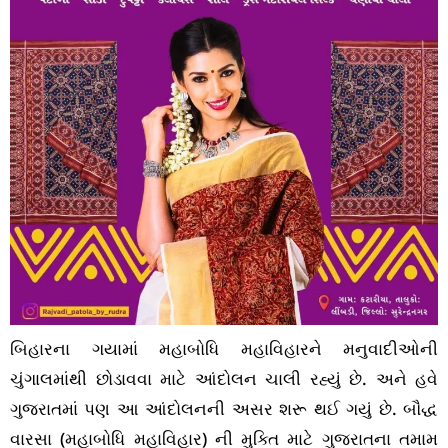
બિહારના ગયામાં મહાબોધિ મહાવિહારને મનુવાદીઓની
ચુંગાલમાંથી છોડાવવા માટે આંદોલન ચાલી રહ્યું છે. અને હવે
ગુજરાતમાં પણ આ આંદોલનની અસર શરૂ થઈ ગયું છે. બૌદ્ધ
વારસા (મહાબોધિ મહાવિહાર) ની મુક્તિ માટે ગુજરાતના તમામ