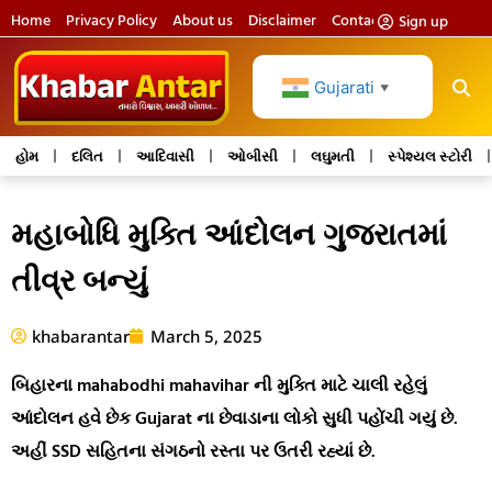
Home
Privacy Policy
About us
Disclaimer
Contact us
Sign up
Gujarati
▼
હોમ
દલિત
આદિવાસી
ઓબીસી
લઘુમતી
સ્પેશ્યલ સ્ટોરી
મહાબોધિ મુક્તિ આંદોલન ગુજરાતમાં
તીવ્ર બન્યું
khabarantar
March 5, 2025
બિહારના mahabodhi mahavihar ની મુક્તિ માટે ચાલી રહેલું
આંદોલન હવે છેક Gujarat ના છેવાડાના લોકો સુધી પહોંચી ગયું છે.
અહીં SSD સહિતના સંગઠનો રસ્તા પર ઉતરી રહ્યાં છે.