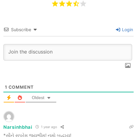
Subscribe
Login
1
COMMENT
Oldest
Narsinhbhai
1 year ago
*સૌને સપ્રેમ જયભીમ! નમો બુદ્ધાય!