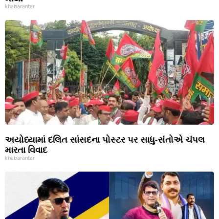
khabarantar
અયોધ્યામાં દલિત સાંસદના પોસ્ટર પર સાધુ-સંતોએ ચંપલ
મારતા વિવાદ
khabarantar