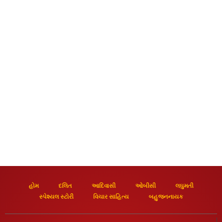
હોમ
દલિત
આદિવાસી
ઓબીસી
લઘુમતી
સ્પેશ્યલ સ્ટોરી
વિચાર સાહિત્ય
બહુજનનાયક