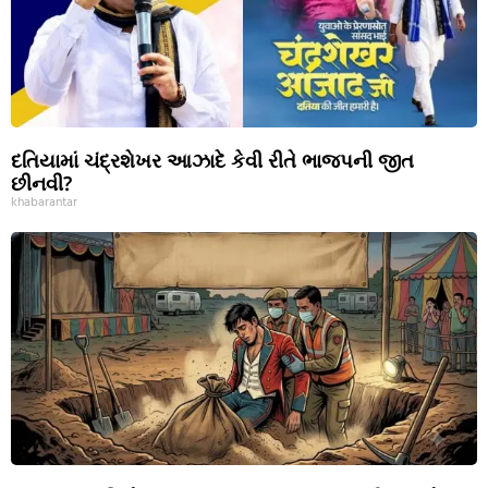
દતિયામાં ચંદ્રશેખર આઝાદે કેવી રીતે ભાજપની જીત
છીનવી?
khabarantar