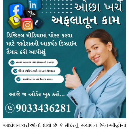
આંદોલનકારીઓનો દાવો છે કે મંદિરનું સંચાલન બિન-બૌદ્ધોના