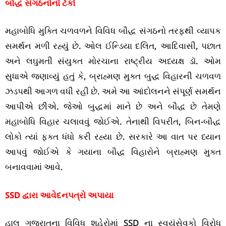
બૌદ્ધ સંગઠનોનો ટેકો
મહાબોધિ મુક્તિ ચળવળને વિવિધ બૌદ્ધ સંગઠનો તરફથી વ્યાપક
સમર્થન મળી રહ્યું છે. ઓલ ઈન્ડિયા દલિત, આદિવાસી, પછાત
અને લઘુમતી સંયુક્ત મોરચાના રાષ્ટ્રીય અધ્યક્ષ ડૉ. ઓમ
સુધાએ જણાવ્યું હતું કે, બ્રાહ્મણ મુક્ત બુદ્ધ વિહારની ચળવળ
ઝડપથી આગળ વધી રહી છે. અમે આ આંદોલનને સંપૂર્ણ સમર્થન
આપીએ છીએ. જેઓ બુદ્ધમાં માને છે અને બૌદ્ધ છે તેમણે
મહાબોધિ વિહાર ચલાવવું જોઈએ. તેનાથી વિપરીત, બિન-બૌદ્ધ
લોકો ત્યાં ફક્ત ધંધો કરી રહ્યા છે. સરકારે આ વાત પર ધ્યાન
આપવું જોઈએ કે ગયાના બૌદ્ધ વિહારોને બ્રાહ્મણ મુક્ત
બનાવવામાં આવે.
SSD દ્વારા આવેદનપત્રો અપાયા
હાલ ગુજરાતના વિવિધ શહેરોમાં SSD ના સ્વયંસેવકો વિરોધ