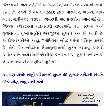
જિલ્લાઓ અને શહેરોમાં કાર્યક્રમોનું આયોજન કરવામાં આવી
રહ્યું છે. સ્વયં સૈનિક દળ(SSD) દ્વારા પોરબંદર, ભરૂચ, વાવ-
થરાદ, ગાંધીનગર, વડોદરા, અમરેલી, પાટણ સહિત તમામ શહેરોમાં
જિલ્લા કલેક્ટરના માધ્યમથી રાષ્ટ્રપતિ, વડા પ્રધાન અને
ગુજરાતના મુખ્યમંત્રીને અરજીઓ સુપરત કરવામાં આવી છે.
આંદોલનકારીઓે કહ્યું, “બોધિગયા બૌદ્ધ ધર્મનો પવિત્ર વારસો
છે. તેને બિન-બૌદ્ધોના નિયંત્રણમાંથી મુક્ત કરવાવું અમારો
અધિકાર છે. અમે ઈચ્છીએ છીએ કે સરકાર આ મુદ્દાને ગંભીરતાથી
લે અને અમારી માંગણીઓ પૂર્ણ કરે.”
આ પણ વાંચો:
શાહી પરિવારનો યુવક 40 હજાર કરોડની સંપત્તિ
છોડી બૌદ્ધ સાધુ બની ગયો