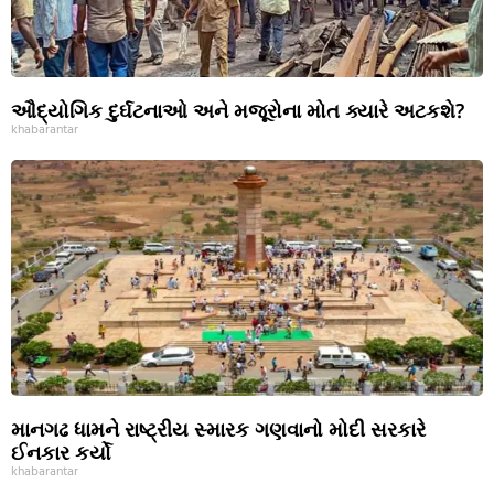
ઔદ્યોગિક દુર્ઘટનાઓ અને મજૂરોના મોત ક્યારે અટકશે?
khabarantar
માનગઢ ધામને રાષ્ટ્રીય સ્મારક ગણવાનો મોદી સરકારે
ઈનકાર કર્યો
khabarantar