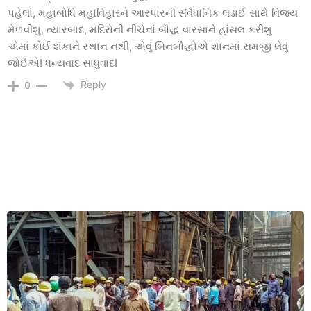
પહેલાં, મહાબોધિ મહાવિહારને આરપારની સંવૈધાનિક લડાઈ સાથે વિજય
મેળવીશુ, ત્યારબાદ, મંદિરોની નીચેનાં બૌદ્ધ વારસાને હાંસલ કરીશુ
એમાં કોઈ શંકાને સ્થાન નથી, એવું બિનબૌદ્ધોએ શાનમાં સમજી લેવું
જોઈએ! ધન્યવાદ સાધુવાદ!
Reply
0