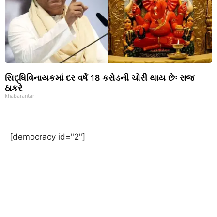
સિદ્ધિવિનાયકમાં દર વર્ષે 18 કરોડની ચોરી થાય છેઃ રાજ
ઠાકરે
khabarantar
[democracy id="2"]