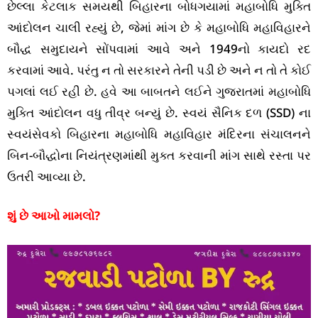
છેલ્લા કેટલાક સમયથી બિહારના બોધગયામાં મહાબોધિ મુક્તિ
આંદોલન ચાલી રહ્યું છે, જેમાં માંગ છે કે મહાબોધિ મહાવિહારને
બૌદ્ધ સમુદાયને સોંપવામાં આવે અને 1949નો કાયદો રદ
કરવામાં આવે. પરંતુ ન તો સરકારને તેની પડી છે અને ન તો તે કોઈ
પગલાં લઈ રહી છે. હવે આ બાબતને લઈને ગુજરાતમાં મહાબોધિ
મુક્તિ આંદોલન વધુ તીવ્ર બન્યું છે. સ્વયં સૈનિક દળ (SSD) ના
સ્વયંસેવકો બિહારના મહાબોધિ મહાવિહાર મંદિરના સંચાલનને
બિન-બૌદ્ધોના નિયંત્રણમાંથી મુક્ત કરવાની માંગ સાથે રસ્તા પર
ઉતરી આવ્યા છે.
શું છે આખો મામલો?