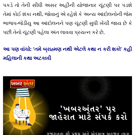
પકડે તો તેની સીધી અસર અહીંની યોજાનાર ચૂંટણી પર પડશે
તેમાં કોઈ શંકા નથી. જોવાનું એ રહેશે કે અન્ય આંદોલનોની જેમ
ભાજપ-જેડીયુ આ આંદોલનને પણ ચૂંટણી સુધી ખેંચી જાય છે કે
પછી તેનો ચૂંટણી પહેલા અંત લાવવા પ્રયત્ન કરે છે.
આ પણ વાંચો:
‘તમે બ્રાહ્મણ નથી એટલે કથા ન કરી શકો’ કહી
મહિલાની કથા અટકાવી