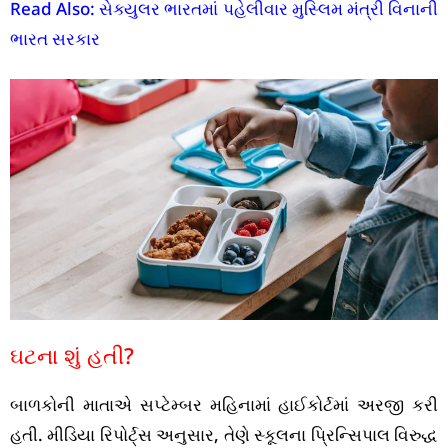
Read Also: સેક્યુલર ભારતમાં પહેલીવાર મુસ્લિમ મંત્રી વિનાની
ભારત સરકાર
ઘટના શું હતી?
બાળકોની માતાએ સપ્ટેમ્બર મહિનામાં હાઈકોર્ટમાં અરજી કરી
હતી. મીડિયા રિપોર્ટ્સ અનુસાર, તેણે સ્કૂલના પ્રિન્સિપાલ વિરુદ્ધ