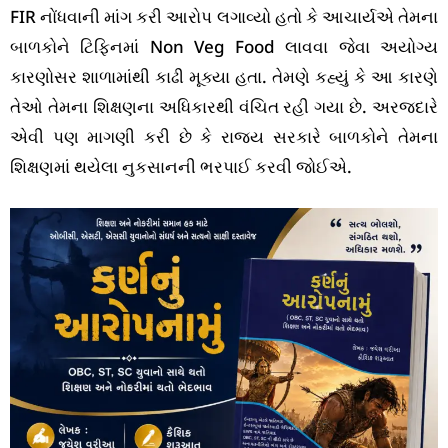
FIR નોંધવાની માંગ કરી આરોપ લગાવ્યો હતો કે આચાર્યએ તેમના
બાળકોને ટિફિનમાં Non Veg Food લાવવા જેવા અયોગ્ય
કારણોસર શાળામાંથી કાઢી મૂક્યા હતા. તેમણે કહ્યું કે આ કારણે
તેઓ તેમના શિક્ષણના અધિકારથી વંચિત રહી ગયા છે. અરજદારે
એવી પણ માગણી કરી છે કે રાજ્ય સરકારે બાળકોને તેમના
શિક્ષણમાં થયેલા નુકસાનની ભરપાઈ કરવી જોઈએ.