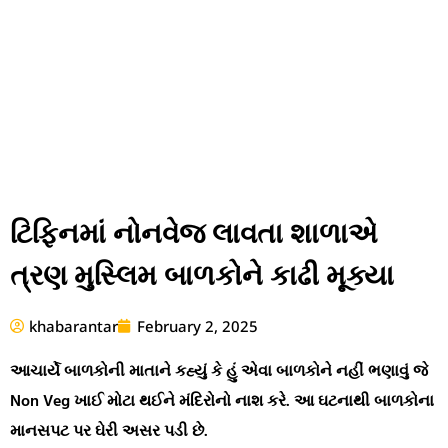
ટિફિનમાં નોનવેજ લાવતા શાળાએ
ત્રણ મુસ્લિમ બાળકોને કાઢી મૂક્યા
khabarantar
February 2, 2025
આચાર્યે બાળકોની માતાને કહ્યું કે હું એવા બાળકોને નહીં ભણાવું જે
Non Veg ખાઈ મોટા થઈને મંદિરોનો નાશ કરે. આ ઘટનાથી બાળકોના
માનસપટ પર ઘેરી અસર પડી છે.