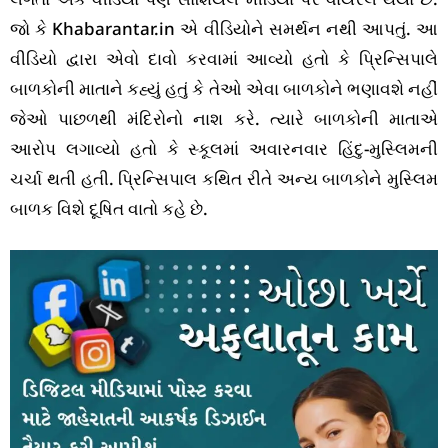
જો કે Khabarantar.in એ વીડિયોને સમર્થન નથી આપતું. આ
વીડિયો દ્વારા એવો દાવો કરવામાં આવ્યો હતો કે પ્રિન્સિપાલે
બાળકોની માતાને કહ્યું હતું કે તેઓ એવા બાળકોને ભણાવશે નહીં
જેઓ પાછળથી મંદિરોનો નાશ કરે. ત્યારે બાળકોની માતાએ
આરોપ લગાવ્યો હતો કે સ્કૂલમાં અવારનવાર હિંદુ-મુસ્લિમની
ચર્ચા થતી હતી. પ્રિન્સિપાલ કથિત રીતે અન્ય બાળકોને મુસ્લિમ
બાળક વિશે દૂષિત વાતો કહે છે.