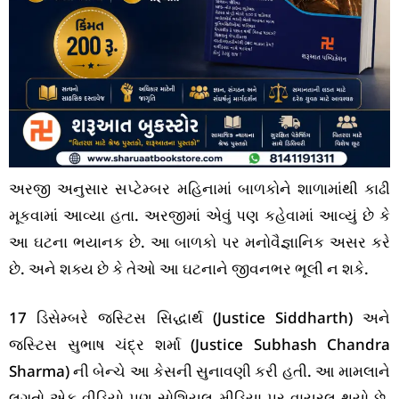
અરજી અનુસાર સપ્ટેમ્બર મહિનામાં બાળકોને શાળામાંથી કાઢી
મૂકવામાં આવ્યા હતા. અરજીમાં એવું પણ કહેવામાં આવ્યું છે કે
આ ઘટના ભયાનક છે. આ બાળકો પર મનોવૈજ્ઞાનિક અસર કરે
છે. અને શક્ય છે કે તેઓ આ ઘટનાને જીવનભર ભૂલી ન શકે.
17 ડિસેમ્બરે જસ્ટિસ સિદ્ધાર્થ (Justice Siddharth) અને
જસ્ટિસ સુભાષ ચંદ્ર શર્મા (Justice Subhash Chandra
Sharma) ની બેન્ચે આ કેસની સુનાવણી કરી હતી. આ મામલાને
લગતો એક વીડિયો પણ સોશિયલ મીડિયા પર વાયરલ થયો છે.