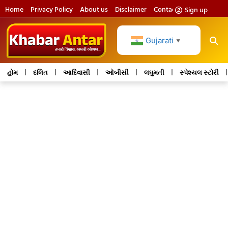
Home
Privacy Policy
About us
Disclaimer
Contact us
Sign up
Gujarati
▼
હોમ
દલિત
આદિવાસી
ઓબીસી
લઘુમતી
સ્પેશ્યલ સ્ટોરી