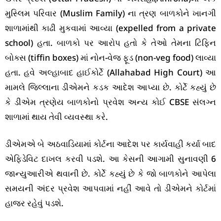
મુસ્લિમ પરિવાર (Muslim Family) ના ત્રણ બાળકોને ખાનગી
શાળામાંથી કાઢી મુકવામાં આવ્યા (expelled from a private
school) હતા. બાળકો પર આરોપ હતો કે તેઓ તેમના ટિફિન
બોક્સ (tiffin boxes) માં નોન-વેજ ફૂડ (non-veg food) લાવ્યા
હતા. હવે અલ્હાબાદ હાઈકોર્ટે (Allahabad High Court) આ
મામલે જિલ્લાના ડીએમને કડક આદેશ આપ્યા છે. કોર્ટે કહ્યું છે
કે ડીએમ ત્રણેય બાળકોનો પ્રવેશ અન્ય કોઈ CBSE સંલગ્ન
શાળામાં થાય તેવી વ્યવસ્થા કરે.
ડીએમએ બે અઠવાડિયામાં કોર્ટના આદેશ પર કાર્યવાહી કર્યા બાદ
એફિડેવિટ દાખલ કરવી પડશે. આ કેસની આગામી સુનાવણી 6
જાન્યુઆરીએ થવાની છે. કોર્ટે કહ્યું છે કે જો બાળકોને આપેલા
સમયની અંદર પ્રવેશ આપવામાં નહીં આવે તો ડીએમને કોર્ટમાં
હાજર રહેવું પડશે.