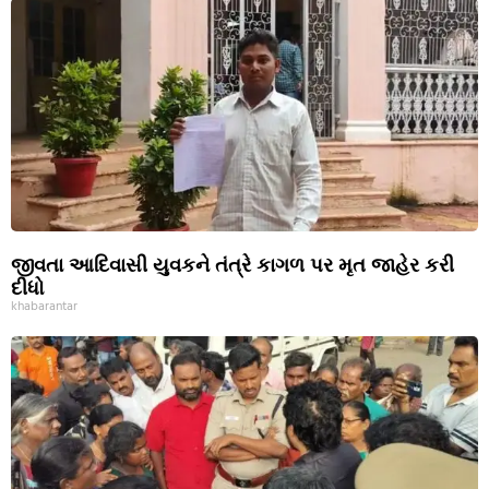
જીવતા આદિવાસી યુવકને તંત્રે કાગળ પર મૃત જાહેર કરી
દીધો
khabarantar