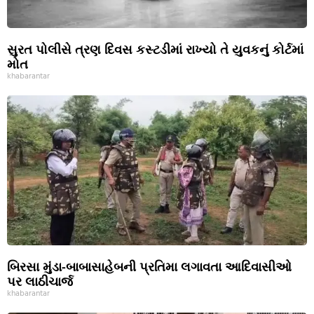
સુરત પોલીસે ત્રણ દિવસ કસ્ટડીમાં રાખ્યો તે યુવકનું કોર્ટમાં
મોત
khabarantar
બિરસા મુંડા-બાબાસાહેબની પ્રતિમા લગાવતા આદિવાસીઓ
પર લાઠીચાર્જ
khabarantar