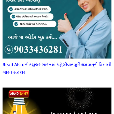
Read Also: સેક્યુલર ભારતમાં પહેલીવાર મુસ્લિમ મંત્રી વિનાની
ભારત સરકાર