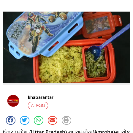
khabarantar
All Posts
ઉત્તર પ્રદેશ (Uttar Pradesh) ના અમરોહા(Amroha)માં એક