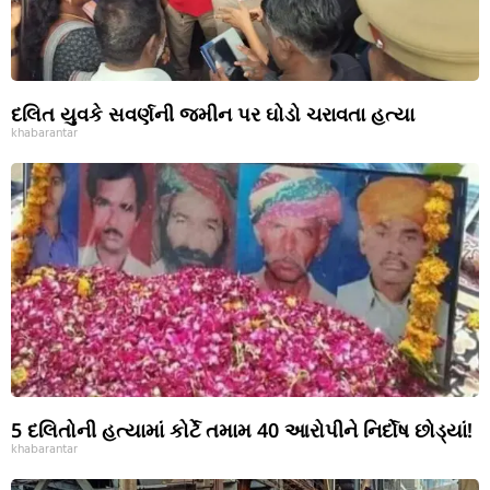
દલિત યુવકે સવર્ણની જમીન પર ઘોડો ચરાવતા હત્યા
khabarantar
5 દલિતોની હત્યામાં કોર્ટે તમામ 40 આરોપીને નિર્દોષ છોડ્યાં!
khabarantar