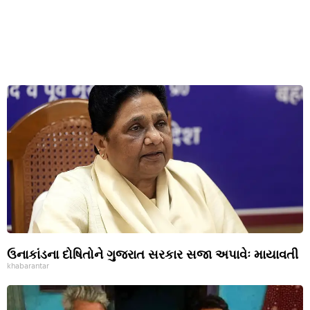
ઉનાકાંડના દોષિતોને ગુજરાત સરકાર સજા અપાવેઃ માયાવતી
khabarantar