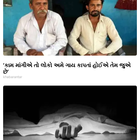
‘કામ માંગીએ તો લોકો અમે ગાય કાપતાં હોઈએ તેમ જુએ
છે’
khabarantar