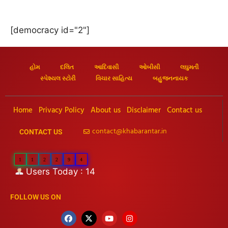
[democracy id="2"]
હોમ
દલિત
આદિવાસી
ઓબીસી
લઘુમતી
સ્પેશ્યલ સ્ટોરી
વિચાર સાહિત્ય
બહુજનનાયક
Home
Privacy Policy
About us
Disclaimer
Contact us
contact@khabarantar.in
CONTACT US
1
1
2
2
9
4
Users Today : 14
FOLLOW US ON