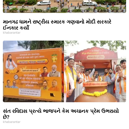
માનગઢ ધામને રાષ્ટ્રીય સ્મારક ગણવાનો મોદી સરકારે
ઈનકાર કર્યો
khabarantar
સંત રવિદાસ પ્રત્યે ભાજપને કેમ અચાનક પ્રેમ ઉભરાયો
છે?
khabarantar