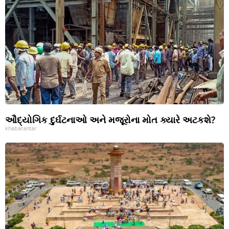
ઔદ્યોગિક દુર્ઘટનાઓ અને મજૂરોના મોત ક્યારે અટકશે?
khabarantar