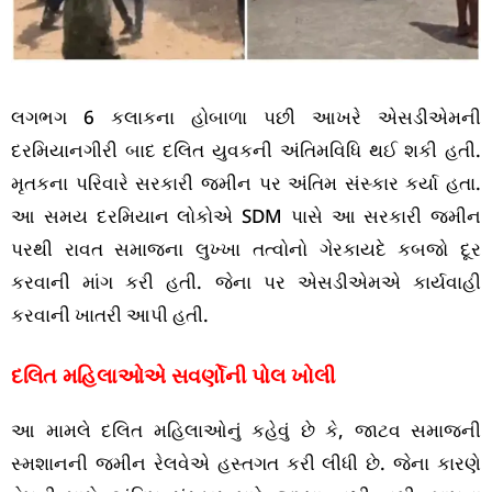
લગભગ 6 કલાકના હોબાળા પછી આખરે એસડીએમની
દરમિયાનગીરી બાદ દલિત યુવકની અંતિમવિધિ થઈ શકી હતી.
મૃતકના પરિવારે સરકારી જમીન પર અંતિમ સંસ્કાર કર્યા હતા.
આ સમય દરમિયાન લોકોએ SDM પાસે આ સરકારી જમીન
પરથી રાવત સમાજના લુખ્ખા તત્વોનો ગેરકાયદે કબજો દૂર
કરવાની માંગ કરી હતી. જેના પર એસડીએમએ કાર્યવાહી
કરવાની ખાતરી આપી હતી.
દલિત મહિલાઓએ સવર્ણોની પોલ ખોલી
આ મામલે દલિત મહિલાઓનું કહેવું છે કે, જાટવ સમાજની
સ્મશાનની જમીન રેલવેએ હસ્તગત કરી લીધી છે. જેના કારણે