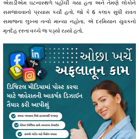
એસડીએમ ઘટનાસ્થળે પહોંચી ગયા હતા અને તેમણે લોકોને
સમજાવવાનો પ્રયાસ કર્યો હતો. જો કે 6 કલાક સુધી રાવત
સમાજના લુખ્ખા તત્વો માન્યા નહોતા. એ દરમિયાન યુવકનો
મૃતદેહ રસ્તા વચ્ચે જ પડ્યો રહ્યો હતો.