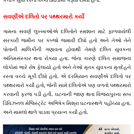
સવર્ણોએ દલિતો પર પથ્થરમારો કર્યો
ગામના સવર્ણ લુખ્ખાઓએ દલિતોને સ્મશાન માટે ફાળવાયેલી
સરકારી જમીન પર કબ્જો જમાવી દીધો હતો અને તેઓ તેને
પોતાની માલિકીની ગણાવતા હોવાથી તેમણે દલિત યુવકના
અંતિમસંસ્કાર થતા રોક્યા હતા. જેના કારણે દલિત સમાજના
લોકોમાં ભારે રોષ ફેલાયો હતો અને તેઓ મૃતક યુવકના મૃતદેહને
રસ્તા વચ્ચે મૂકી દીધો હતો. એ દરમિયાન સવર્ણોએ દલિતો પર
પથ્થરમારો કર્યો હતો, જેની સામે દલિતોએ પણ વળતો પથ્થરમારો
કરવાની ફરજ પડી હતી. ઘટનાની જાણ થતા વિજયપુરના સબ
ડિવિઝનલ મેજિસ્ટ્રેટ અભિષેક મિશ્રા ઘટનાસ્થળે પહોંચ્યા હતા.
અને મામલો થાળે પાડવા પ્રયત્ન કર્યો હતો.