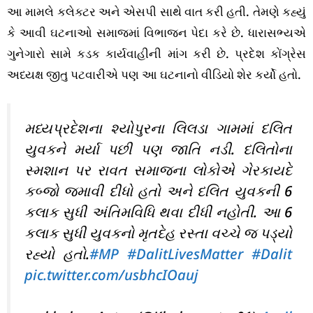
આ મામલે કલેક્ટર અને એસપી સાથે વાત કરી હતી. તેમણે કહ્યું
કે આવી ઘટનાઓ સમાજમાં વિભાજન પેદા કરે છે. ધારાસભ્યએ
ગુનેગારો સામે કડક કાર્યવાહીની માંગ કરી છે. પ્રદેશ કોંગ્રેસ
અધ્યક્ષ જીતુ પટવારીએ પણ આ ઘટનાનો વીડિયો શેર કર્યો હતો.
મધ્યપ્રદેશના શ્યોપુરના લિલડા ગામમાં દલિત
યુવકને મર્યા પછી પણ જાતિ નડી. દલિતોના
સ્મશાન પર રાવત સમાજના લોકોએ ગેરકાયદે
કબ્જો જમાવી દીધો હતો અને દલિત યુવકની 6
કલાક સુધી અંતિમવિધિ થવા દીધી નહોતી. આ 6
કલાક સુધી યુવકનો મૃતદેહ રસ્તા વચ્ચે જ પડ્યો
રહ્યો હતો.
#MP
#DalitLivesMatter
#Dalit
pic.twitter.com/usbhcIOauj