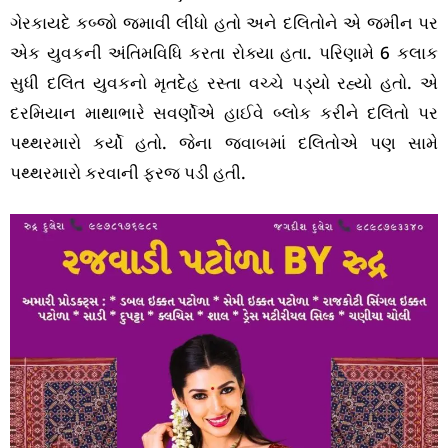
ગેરકાયદે કબ્જો જમાવી લીધો હતો અને દલિતોને એ જમીન પર
એક યુવકની અંતિમવિધિ કરતા રોક્યા હતા. પરિણામે 6 કલાક
સુધી દલિત યુવકનો મૃતદેહ રસ્તા વચ્ચે પડ્યો રહ્યો હતો. એ
દરમિયાન માથાભારે સવર્ણોએ હાઈવે બ્લોક કરીને દલિતો પર
પથ્થરમારો કર્યો હતો. જેના જવાબમાં દલિતોએ પણ સામે
પથ્થરમારો કરવાની ફરજ પડી હતી.