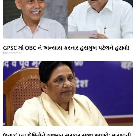
GPSC માં OBC ને અન્યાય કરનાર હસમુખ પટેલને હટાવો!
khabarantar
ઉનાકાંડના દોષિતોને ગુજરાત સરકાર સજા અપાવેઃ માયાવતી