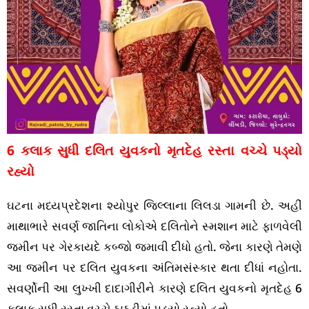
6 કલાક સુધી દલિત યુવકનો મૃતદેહ રસ્તા વચ્ચે પડ્યો
રહ્યો
ઘટના મધ્યપ્રદેશના શ્યોપુર જિલ્લાના લિલડા ગામની છે. અહીં
માથાભારે સવર્ણ જાતિના લોકોએ દલિતોને સ્મશાન માટે ફાળવેલી
જમીન પર ગેરકાયદે કબ્જો જમાવી દીધો હતો. જેના કારણે તેમણે
આ જમીન પર દલિત યુવકના અંતિમસંસ્કાર થતા દીધાં નહોતા.
સવર્ણોની આ લુખ્ખી દાદાગીરીને કારણે દલિત યુવકનો મૃતદેહ 6
કલાક સુધી રસ્તા વચ્ચે ઠાઠડીમાં પડ્યો રહ્યો હતો.