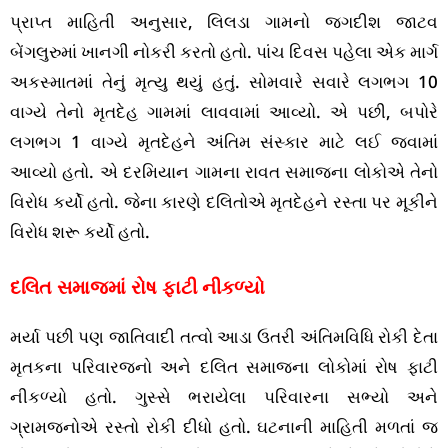
પ્રાપ્ત માહિતી અનુસાર, લિલડા ગામનો જગદીશ જાટવ
બેંગલુરુમાં ખાનગી નોકરી કરતો હતો. પાંચ દિવસ પહેલા એક માર્ગ
અકસ્માતમાં તેનું મૃત્યુ થયું હતું. સોમવારે સવારે લગભગ 10
વાગ્યે તેનો મૃતદેહ ગામમાં લાવવામાં આવ્યો. એ પછી, બપોરે
લગભગ 1 વાગ્યે મૃતદેહને અંતિમ સંસ્કાર માટે લઈ જવામાં
આવ્યો હતો. એ દરમિયાન ગામના રાવત સમાજના લોકોએ તેનો
વિરોધ કર્યો હતો. જેના કારણે દલિતોએ મૃતદેહને રસ્તા પર મૂકીને
વિરોધ શરૂ કર્યો હતો.
દલિત સમાજમાં રોષ ફાટી નીકળ્યો
મર્યા પછી પણ જાતિવાદી તત્વો આડા ઉતરી અંતિમવિધિ રોકી દેતા
મૃતકના પરિવારજનો અને દલિત સમાજના લોકોમાં રોષ ફાટી
નીકળ્યો હતો. ગુસ્સે ભરાયેલા પરિવારના સભ્યો અને
ગ્રામજનોએ રસ્તો રોકી દીધો હતો. ઘટનાની માહિતી મળતાં જ