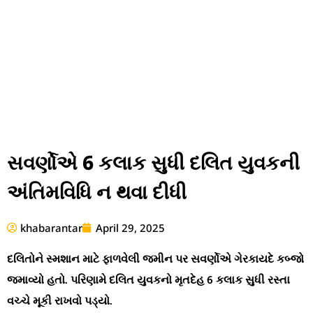
સવર્ણોએ 6 કલાક સુધી દલિત યુવકની
અંતિમવિધિ ન થવા દીધી
khabarantar
April 29, 2025
દલિતોને સ્મશાન માટે ફાળવેલી જમીન પર સવર્ણોએ ગેરકાયદે કબ્જો
જમાવ્યો હતો. પરિણામે દલિત યુવકનો મૃતદેહ 6 કલાક સુધી રસ્તા
વચ્ચે મૂકી રાખવો પડ્યો.