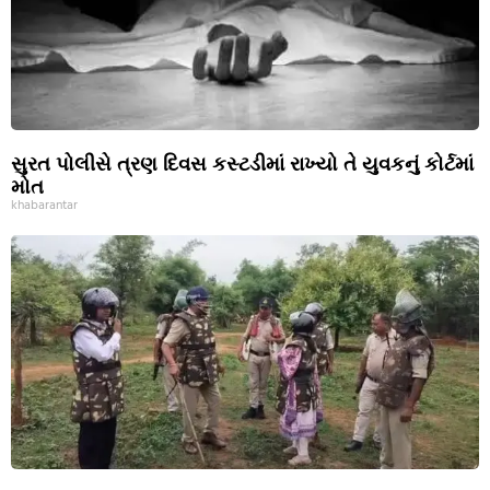
સુરત પોલીસે ત્રણ દિવસ કસ્ટડીમાં રાખ્યો તે યુવકનું કોર્ટમાં
મોત
khabarantar