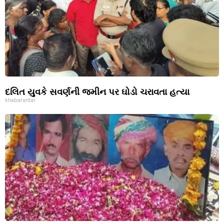
દલિત યુવકે સવર્ણની જમીન પર ઘોડો ચરાવતા હત્યા
khabarantar