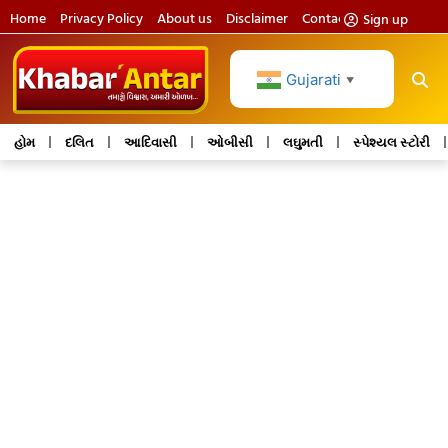
Home
Privacy Policy
About us
Disclaimer
Contact us
Sign up
Gujarati
▼
હોમ
દલિત
આદિવાસી
ઓબીસી
લઘુમતી
સ્પેશ્યલ સ્ટોરી