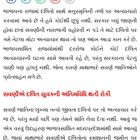
ભાજપના રાજમાં દલિતો સાથે મનુસ્મૃતિની તર્જ પર અત્યાચારો
કરવામાં આવે છે તે હવે કોઈથી છૂપું નથી. સરકાર બધું જાણતી
હોવા છતાં સવર્ણોની નારાજગી વહોરવી ન પડે તે માટે દલિતો પર
ગમે તેટલા મોટા અત્યાચાર થાય તો પણ આંખ આડા કાન કરે છે.
ભાજપસાશિત રાજ્યોમાંથી દરરોજ કોઈને કોઈ દલિત
અત્યાચારની ઘટના સામે આવતી રહે છે, પરંતુ સરકારના પેટનું
પાણી પણ હલતું નથી. જેના કારણે માથાભારે સવર્ણ જાતિઓને
પ્રોત્સાહન મળે છે.
સવર્ણોએ દલિત યુવકની અંતિમવિધિ થતી રોકી
સવર્ણ જાતિના લુખ્ખા તત્વો જીવતા દલિતો પર તો અત્યાચાર કરે
જ છે, પરંતુ મર્યા પછી પણ તેમને શાંતિ લેવા દેતા નથી. આવું જ
એક વરવું ઉદાહરણ ભાજપસાશિત મધ્યપ્રદેશમાંથી સામે આવ્યું
છે. જ્યાં માથાભારે સવર્ણોએ દલિતોના સ્મશાનની જમીન પર