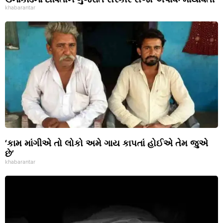
khabarantar
‘કામ માંગીએ તો લોકો અમે ગાય કાપતાં હોઈએ તેમ જુએ
છે’
khabarantar