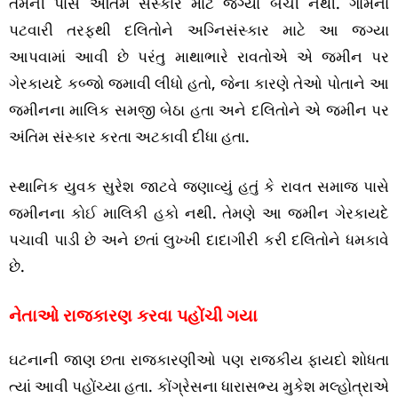
તેમની પાસે અંતિમ સંસ્કાર માટે જગ્યા બચી નથી. ગામના
પટવારી તરફથી દલિતોને અગ્નિસંસ્કાર માટે આ જગ્યા
આપવામાં આવી છે પરંતુ માથાભારે રાવતોએ એ જમીન પર
ગેરકાયદે કબ્જો જમાવી લીધો હતો, જેના કારણે તેઓ પોતાને આ
જમીનના માલિક સમજી બેઠા હતા અને દલિતોને એ જમીન પર
અંતિમ સંસ્કાર કરતા અટકાવી દીધા હતા.
સ્થાનિક યુવક સુરેશ જાટવે જણાવ્યું હતું કે રાવત સમાજ પાસે
જમીનના કોઈ માલિકી હકો નથી. તેમણે આ જમીન ગેરકાયદે
પચાવી પાડી છે અને છતાં લુખ્ખી દાદાગીરી કરી દલિતોને ધમકાવે
છે.
નેતાઓ રાજકારણ કરવા પહોંચી ગયા
ઘટનાની જાણ છતા રાજકારણીઓ પણ રાજકીય ફાયદો શોધતા
ત્યાં આવી પહોંચ્યા હતા. કોંગ્રેસના ધારાસભ્ય મુકેશ મલ્હોત્રાએ