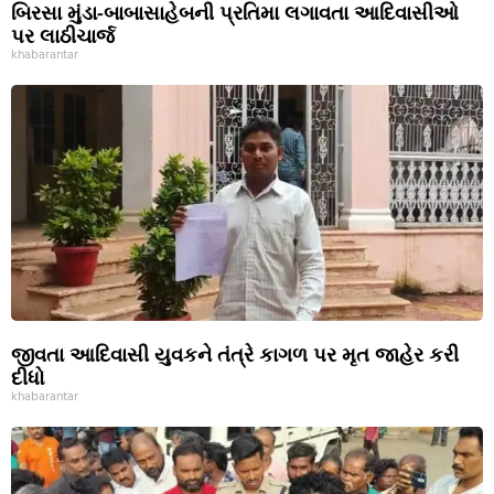
બિરસા મુંડા-બાબાસાહેબની પ્રતિમા લગાવતા આદિવાસીઓ
પર લાઠીચાર્જ
khabarantar
જીવતા આદિવાસી યુવકને તંત્રે કાગળ પર મૃત જાહેર કરી
દીધો
khabarantar