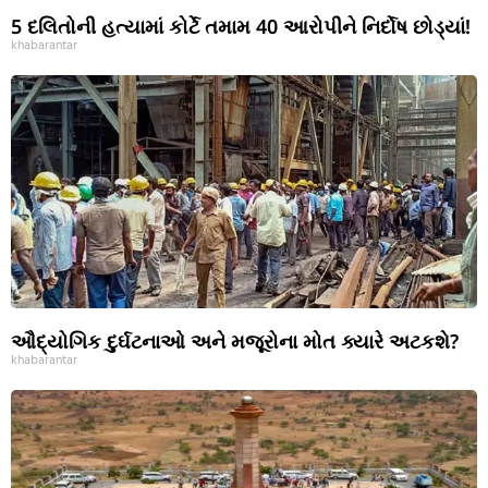
5 દલિતોની હત્યામાં કોર્ટે તમામ 40 આરોપીને નિર્દોષ છોડ્યાં!
khabarantar
ઔદ્યોગિક દુર્ઘટનાઓ અને મજૂરોના મોત ક્યારે અટકશે?
khabarantar