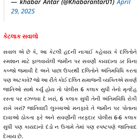
— khabar Antar (@Khabarantar01)
April
29, 2025
કેટલાક સવાલો
સવાલ એ છે કે, આ કેટલી હદની નાગાઈ કહેવાય કે દલિતોને
સ્મશાન માટે ફાળવાયેલી જમીન પર સવર્ણો કાયદાના ડર વિના
કબ્જો જમાવી દે અને પાછા ઉપરથી દલિતોને અંતિમવિધિ કરતા
પણ અટકાવે? જો આ રીતે કોઈ દલિત સમાજની વ્યક્તિએ સવર્ણ
જાતિઓ સાથે કર્યું હોય તો પોલીસ 6 કલાક સુધી તેનો મૃતદેહ
રસ્તા પર રઝળવા દે ખરાં, 6 કલાક સુધી તેની અંતિમવિધિ રોકી
રાખે ખરાં? જાતિવાદી લુખ્ખાઓ મનફાવે તે જમીન પર પોતાના
દાવાઓ ઠોકતા ફરે અને સવર્ણોની તરફદાર પોલીસ 6-6 કલાક
સુધી પણ કાયદાનો દંડો ન ઉગામે તેમાં પણ સ્પષ્ટપણે જાતિવાદ
દેખાય છે.