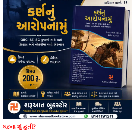
ઘટના શું હતી?