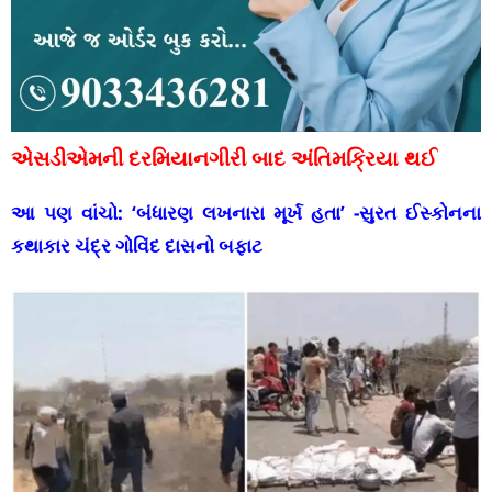
એસડીએમની દરમિયાનગીરી બાદ અંતિમક્રિયા થઈ
આ પણ વાંચો:
‘બંધારણ લખનારા મૂર્ખ હતા’ -સુરત ઈસ્કોનના
કથાકાર ચંદ્ર ગોવિંદ દાસનો બફાટ