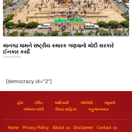
માનગઢ ધામને રાષ્ટ્રીય સ્મારક ગણવાનો મોદી સરકારે
ઈનકાર કર્યો
khabarantar
[democracy id="2"]
હોમ
દલિત
આદિવાસી
ઓબીસી
લઘુમતી
સ્પેશ્યલ સ્ટોરી
વિચાર સાહિત્ય
બહુજનનાયક
Home
Privacy Policy
About us
Disclaimer
Contact us