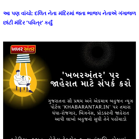
આ પણ વાંચો:
દલિત નેતા મંદિરમાં જતા ભાજપ નેતાએ ગંગાજળ
છાંટી મંદિર ‘પવિત્ર’ કર્યું