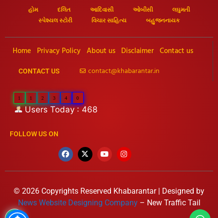
હોમ
દલિત
આદિવાસી
ઓબીસી
લઘુમતી
સ્પેશ્યલ સ્ટોરી
વિચાર સાહિત્ય
બહુજનનાયક
Home
Privacy Policy
About us
Disclaimer
Contact us
contact@khabarantar.in
CONTACT US
1
1
2
3
4
0
Users Today : 468
FOLLOW US ON
© 2026 Copyrights Reserved Khabarantar | Designed by
News Website Designing Company
– New Traffic Tail