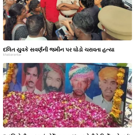
દલિત યુવકે સવર્ણની જમીન પર ઘોડો ચરાવતા હત્યા
khabarantar