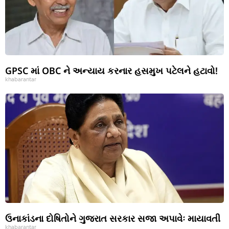
GPSC માં OBC ને અન્યાય કરનાર હસમુખ પટેલને હટાવો!
khabarantar
ઉનાકાંડના દોષિતોને ગુજરાત સરકાર સજા અપાવેઃ માયાવતી
khabarantar