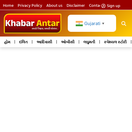
Home
Privacy Policy
About us
Disclaimer
Contact us
Sign up
Gujarati
▼
હોમ
દલિત
આદિવાસી
ઓબીસી
લઘુમતી
સ્પેશ્યલ સ્ટોરી