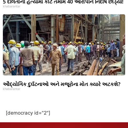
5 દલિતોની હત્યામાં કોર્ટે તમામ 40 આરોપીને નિર્દોષ છોડ્યાં!
khabarantar
ઔદ્યોગિક દુર્ઘટનાઓ અને મજૂરોના મોત ક્યારે અટકશે?
khabarantar
[democracy id="2"]