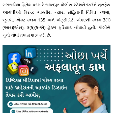
ગભરાયેલા હિતેશ પરમારે રાધનપુર પોલીસ સ્ટેશને જઈને ત્રણેય
આરોપીઓ વિરુદ્ધ ભારતીય ન્યાય સંહિતાની વિવિધ કલમો,
જી.પી. એક્ટ કલમ 135 અને એટ્રોસિટી એક્ટની કલમ 3(1)
(આર)(એસ), 3(5)(5-એ) હેઠળ ફરિયાદ નોંધાવી હતી. પોલીસે
ગુનો નોંધી તપાસ શરૂ કરી છે.