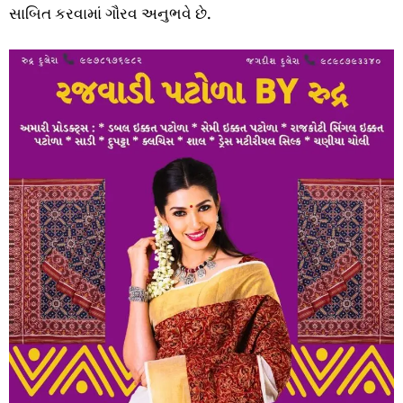
સાબિત કરવામાં ગૌરવ અનુભવે છે.