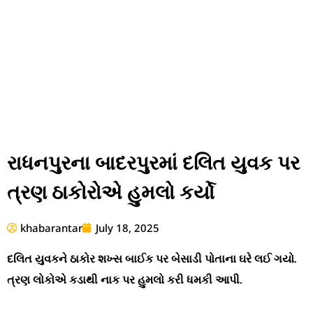
રાધનપુરના બાદરપુરમાં દલિત યુવક પર
ત્રણ ઠાકોરોએ હુમલો કર્યો
khabarantar
July 18, 2025
દલિત યુવકને ઠાકોર શખ્સ બાઈક પર બેસાડી પોતાના ઘરે લઈ ગયો.
ત્રણ લોકોએ કડાથી નાક પર હુમલો કરી ધમકી આપી.