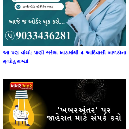
આ પણ વાંચો:
પાણી ભરેલા ખાડામાંથી 4 આદિવાસી બાળકોના
મૃતદેહ મળ્યાં