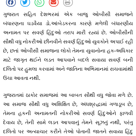
ગુજરાત સહિત દેશભરમાં એક બાજુ ઓબીસી સમાજને
બંધારણના ઘડવૈયા ડો.આંબેડકરના કારણે મળેલી બંધારણીય
અનામત પર સવર્ણ હિંદુઓ તરાપ મારી રહ્યાં છે. ઓબીસીની
સૌથી વધુ નોકરીઓ છીનવીને સવર્ણ હિંદુઓ યુવકોને અપાઈ રહી
છે, છતાં ઓબીસી સમાજના લોકો તેમના યુવાનોના હક-અધિકાર
માટે જાગૃત થઈને લડત આપવાને બદલે સવાયા સવર્ણ બની
દલિતો પર હુમલા કરવામાં અને જાતિના અભિમાનમાં રાચવામાંથી
ઉંચા આવતા નથી.
ગુજરાતમાં ઠાકોર સમાજમાં આ બાબત સૌથી વધુ જોવા મળે છે.
આ સમાજ સૌથી વધુ અશિક્ષિત છે, અંધશ્રદ્ધામાં ગળાડૂબ છે,
તેમના હકની અનામતની નોકરીઓ સવર્ણ હિંદુઓને ફાળવી
દેવાય છે, તેની સામે લડત આપવાનું તેમને સૂઝતું નથી, પરંતુ
દલિતો પર અત્યાચાર કરીને તેઓ પોતાની જાતને સવાયા હિંદુ