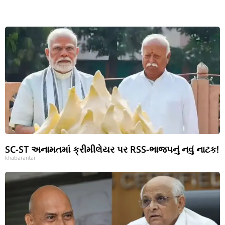
SC-ST અનામતમાં ક્રીમીલેયર પર RSS-ભાજપનું નવું નાટક!
khabarantar