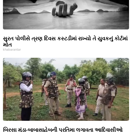
સુરત પોલીસે ત્રણ દિવસ કસ્ટડીમાં રાખ્યો તે યુવકનું કોર્ટમાં
મોત
khabarantar
બિરસા મુંડા-બાબાસાહેબની પ્રતિમા લગાવતા આદિવાસીઓ