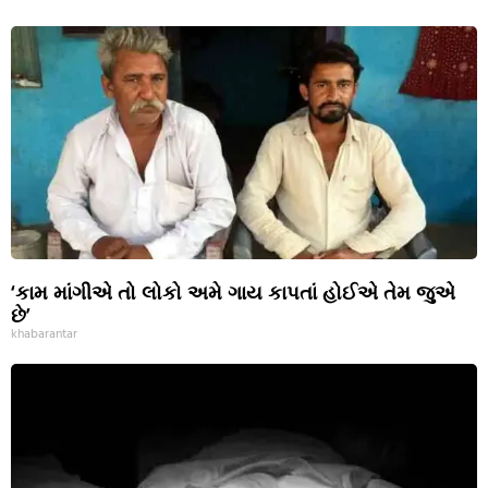
‘કામ માંગીએ તો લોકો અમે ગાય કાપતાં હોઈએ તેમ જુએ
છે’
khabarantar