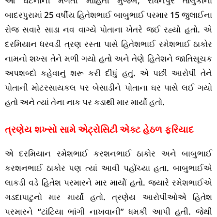
આ ઘટનાની મળતી માહિતી મુજબ, રાધનપુર તાલુકાના
બાદરપુરામાં 25 વર્ષીય હિતેશભાઈ બાબુભાઈ પરમાર 15 જુલાઈના
રોજ સવારે સાડા નવ વાગ્યે પોતાના ખેતરે જઈ રહ્યો હતો. એ
દરમિયાન ધરવડી ત્રણ રસ્તા પાસે હિતેશભાઈ રમેશભાઈ ઠાકોર
નામનો શખ્સ તેને મળી ગયો હતો અને તેણે હિતેશને જાતિસૂચક
અપશબ્દો કહેવાનું શરૂ કરી દીધું હતું. એ પછી આરોપી તેને
પોતાની મોટરસાયકલ પર બેસાડીને પોતાના ઘર પાસે લઈ ગયો
હતો અને ત્યાં તેના નાક પર કડાથી માર માર્યો હતો.
ત્રણેય શખ્સો સામે એટ્રોસિટી એક્ટ હેઠળ ફરિયાદ
એ દરમિયાન રમેશભાઈ કરશનભાઈ ઠાકોર અને બાબુભાઈ
કરશનભાઈ ઠાકોર પણ ત્યાં આવી પહોંચ્યા હતા. બાબુભાઈએ
લાકડી વડે હિતેશ પરમારને માર માર્યો હતો. જ્યારે રમેશભાઈએ
ગડદાપાટુનો માર માર્યો હતો. ત્રણેય આરોપીઓએ હિતેશ
પરમારને “ટાંટિયા ભાંગી નાખવાની” ધમકી આપી હતી. જેથી