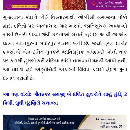
ગુજરાતના કોઈને કોઈ વિસ્તારમાંથી ઓબીસી સમાજના લોકો
દ્વારા દલિતો પર અત્યાચાર, માર મારવો, જાતિસૂચક અપશબ્દો
બોલી ઉતારી પાડવા જેવી ઘટનાઓ બનતી રહે છે. આવી જ એક
ઘટના રાધનપુરના બાદરપુર ગામમાં બની છે. જ્યાં ત્રણ ઠાકોર
શખ્સોએ એક દલિત યુવકને જાતિસૂચક અપશબ્દો બોલી નાક
પર કડાથી હુમલો કરી ટાંટિયા ભાંગી નાખવાની ધમકી આપી હતી.
આ મામલે હવે એટ્રોસિટી એક્ટની વિવિધ કલમો હેઠળ ગુનો
દાખલ કરાયો છે.
આ પણ વાંચો:
ગૌતસ્કર સમજી બે દલિત યુવકોને માથું મુંડી, 2
કિમી. સુધી ઘૂંટણિયે ચલાવ્યા