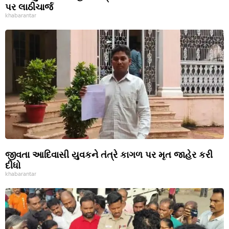
પર લાઠીચાર્જ
khabarantar
જીવતા આદિવાસી યુવકને તંત્રે કાગળ પર મૃત જાહેર કરી
દીધો
khabarantar