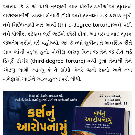
આરોપ છે કે એ પછી ત્રણથી ચાર પોલીસકર્મીઓએ યુવકને
બળજબરીથી કારમાં બેસાડી દીધો અને રસ્તામાં 2-3 કલાક સુધી
તેને નિર્દયતાથી માર માર્યો (third-degree torture)અને પછી
તેને પોલીસ સ્ટેશન લઈ જઈને છોડી દીધો. આ ઘટના બાદ યુવક
જેમતેમ કરીને ઘરે પહોંચ્યો. જો કે ત્યાં સુધીમાં તે માનસિક રીતે
સાવ ભાંગી પડ્યો હતો. પોલીસે કારણ વિના જ તેને જે રીતે થર્ડ
ડિગ્રી ટોર્ચર (third-degree torture) કર્યો હતો તેનાથી તેને
એટલું લાગી આવ્યું કે તે સીધો ખેતરે જતો રહ્યો અને ત્યાં
ગળેફાંસો ખાઈને આત્મહત્યા કરી લીધી.