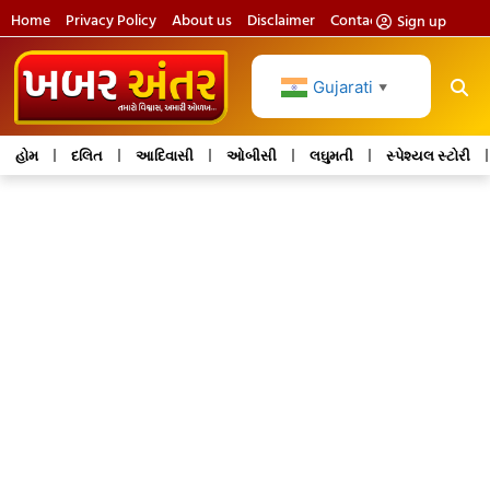
Home
Privacy Policy
About us
Disclaimer
Contact us
Sign up
Gujarati
▼
હોમ
દલિત
આદિવાસી
ઓબીસી
લઘુમતી
સ્પેશ્યલ સ્ટોરી