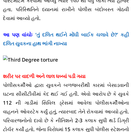
પોસ્ટમોર્ટમ કરવામાં આવ્યું ત્યારે ૧૫૦ થી વધુ લોકો ત્યાં હાજર
હતા. પરિસ્થિતિને ધ્યાનમાં રાખીને પોલીસ બંદોબસ્ત ગોઠવી
દેવામાં આવ્યો હતો.
આ પણ વાંચોઃ
‘તું દલિત થઈને મોંઘી બાઈક ચલાવે છે?’ કહી
દલિત યુવકના હાથ ભાંગી નાખ્યા
શરીર પર વાદળી અને લાલ ધબ્બાં પડી ગયા
પોલીસકર્મીઓ દ્વારા યુવકને બળજબરીથી કારમાં બેસાડવાની
ઘટના સીસીટીવીમાં કેદ થઈ ગઈ હતી. એવો આરોપ છે કે યુવકે
112 ની ગાડીમાં સિવિલ ડ્રેસમાં આવેલા પોલીસકર્મીઓના
વાહનને ઓવરટેક કર્યું હતું, ત્યારબાદ તેને રોકવામાં આવ્યો હતો.
પરિવારજનોનો દાવો છે કે નીતિશને 2-3 કલાક સુધી થર્ડ ડિગ્રી
ટોર્ચર કર્યો હતો. જેના વિરોધમાં 15 કલાક સુધી પોલીસ સ્ટેશનનો