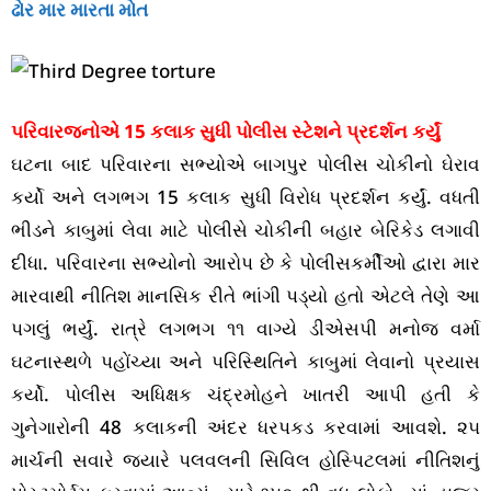
ઢોર માર મારતા મોત
પરિવારજનોએ 15 કલાક સુધી પોલીસ સ્ટેશને પ્રદર્શન કર્યું
ઘટના બાદ પરિવારના સભ્યોએ બાગપુર પોલીસ ચોકીનો ઘેરાવ
કર્યો અને લગભગ 15 કલાક સુધી વિરોધ પ્રદર્શન કર્યું. વધતી
ભીડને કાબુમાં લેવા માટે પોલીસે ચોકીની બહાર બેરિકેડ લગાવી
દીધા. પરિવારના સભ્યોનો આરોપ છે કે પોલીસકર્મીઓ દ્વારા માર
મારવાથી નીતિશ માનસિક રીતે ભાંગી પડ્યો હતો એટલે તેણે આ
પગલું ભર્યું. રાત્રે લગભગ ૧૧ વાગ્યે ડીએસપી મનોજ વર્મા
ઘટનાસ્થળે પહોંચ્યા અને પરિસ્થિતિને કાબુમાં લેવાનો પ્રયાસ
કર્યો. પોલીસ અધિક્ષક ચંદ્રમોહને ખાતરી આપી હતી કે
ગુનેગારોની 48 કલાકની અંદર ધરપકડ કરવામાં આવશે. ૨૫
માર્ચની સવારે જ્યારે પલવલની સિવિલ હોસ્પિટલમાં નીતિશનું