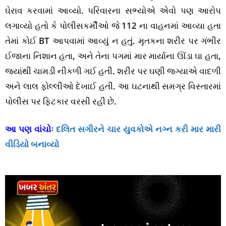
ઘેરાવ કરવામાં આવ્યો. પરિવારના સભ્યોએ એવો પણ આરોપ
લગાવ્યો હતો કે પોલીસકર્મીઓ જે 112 ના વાહનમાં આવ્યા હતા
તેમાં કોઈ BT આપવામાં આવ્યું ન હતું. મૃતકના શરીર પર ગંભીર
ઈજાના નિશાન હતા, અને તેના પગમાં માર માર્યાના ઊંડા ઘા હતા,
જ્યાંથી ચામડી નીકળી ગઈ હતી. શરીર પર ઘણી જગ્યાએ વાદળી
અને લાલ ફોલ્લીઓ દેખાઈ હતી. આ ઘટનાથી સમગ્ર વિસ્તારમાં
પોલીસ પર ફિટકાર વરસી રહી છે.
આ પણ વાંચોઃ
દલિત સગીરને ચાર યુવકોએ નગ્ન કરી માર મારી
વીડિયો બનાવ્યો