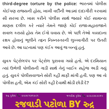
third-degree torture by the police: ભારતમાં પોલીસ
કોઈપણ રાજ્યની હોય, ખાખી વર્દીની આડમાં દાદાગીરી કરવામાં
સૌ સરખા છે. ખાસ કરીને પોલીસ સાથે જ્યારે કોઈ સામાન્ય
માણસ દલીલ કરે ત્યારે તેમને જાણે કોઈ રાજા-મહારાજાને
સવાલ કરાયો હોય તેમ ઈગો ઘવાય છે. એ પછી તેઓ કાયદાના
રક્ષક હોવાનું ભૂલીને તદ્દન નિમ્નસ્તરની લુખ્ખાગીરી પર ઉતરી
આવે છે. આ ઘટનામાં પણ કંઈક આવું જ બન્યું હતું.
યુવક પેટ્રોલપંપ પર પેટ્રોલ પુરાવવા ગયો હતો. એ દરમિયાન
ત્યાં ઉભેલી પોલીસની ગાડી સાથે તેનું બાઈક સહેજ અડી ગયું
હતું. યુવકે પોલીસવાળાને સોરી કહી માફી માંગી હતી. પણ આ તો
પોલીસ હતી, એમ કંઈ સોરી કહી દેવાથી થોડી છોડી દે?