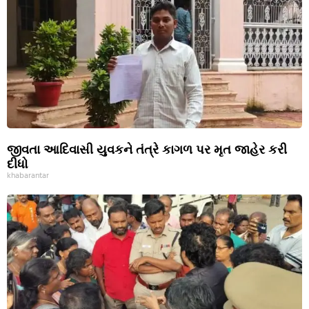
જીવતા આદિવાસી યુવકને તંત્રે કાગળ પર મૃત જાહેર કરી
દીધો
khabarantar