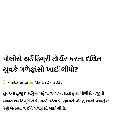
પોલીસે થર્ડ ડિગ્રી ટોર્ચર કરતા દલિત
યુવકે ગળેફાંસો ખાઈ લીધો?
khabarantar
March 27, 2025
યુવકના હજુ 11 મહિના પહેલા જ લગ્ન થયા હતા. પોલીસે નજીવી
બાબતે થર્ડ ડિગ્રી ટોર્ચર કર્યો. જેનાથી યુવકને એટલું લાગી આવ્યું કે
તેણે ખેતરમાં જઈને ગળેફાંસો ખાઈ લીધો.