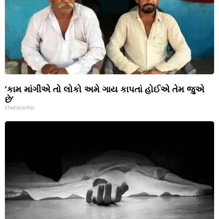
‘કામ માંગીએ તો લોકો અમે ગાય કાપતાં હોઈએ તેમ જુએ
છે’
khabarantar