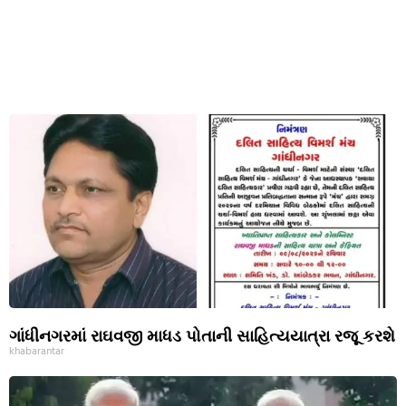
ગાંધીનગરમાં રાઘવજી માધડ પોતાની સાહિત્યયાત્રા રજૂ કરશે
khabarantar