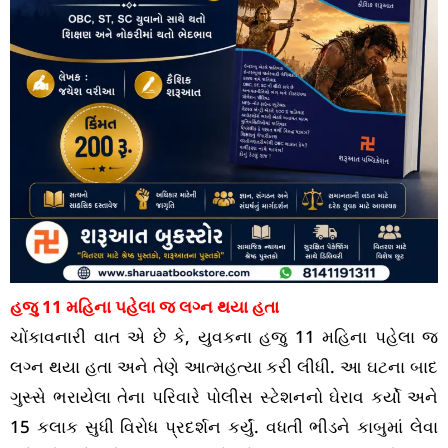
હજુ 11 મહિના પહેલા જ લગ્ન થયા હતા
ચોંકાવનારી વાત એ છે કે, યુવકના હજુ 11 મહિના પહેલા જ
લગ્ન થયા હતા અને તેણે આત્મહત્યા કરી લીધી. આ ઘટના બાદ
ગુસ્સે ભરાયેલા તેના પરિવારે પોલીસ સ્ટેશનનો ઘેરાવ કર્યો અને
15 કલાક સુધી વિરોધ પ્રદર્શન કર્યું. વધતી ભીડને કાબુમાં લેવા