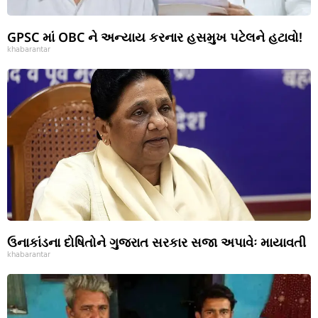
GPSC માં OBC ને અન્યાય કરનાર હસમુખ પટેલને હટાવો!
khabarantar
ઉનાકાંડના દોષિતોને ગુજરાત સરકાર સજા અપાવેઃ માયાવતી
khabarantar