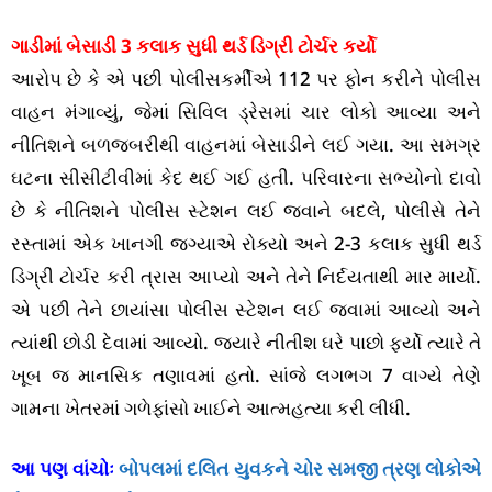
ગાડીમાં બેસાડી 3 કલાક સુધી થર્ડ ડિગ્રી ટોર્ચર કર્યો
આરોપ છે કે એ પછી પોલીસકર્મીએ 112 પર ફોન કરીને પોલીસ
વાહન મંગાવ્યું, જેમાં સિવિલ ડ્રેસમાં ચાર લોકો આવ્યા અને
નીતિશને બળજબરીથી વાહનમાં બેસાડીને લઈ ગયા. આ સમગ્ર
ઘટના સીસીટીવીમાં કેદ થઈ ગઈ હતી. પરિવારના સભ્યોનો દાવો
છે કે નીતિશને પોલીસ સ્ટેશન લઈ જવાને બદલે, પોલીસે તેને
રસ્તામાં એક ખાનગી જગ્યાએ રોક્યો અને 2-3 કલાક સુધી થર્ડ
ડિગ્રી ટોર્ચર કરી ત્રાસ આપ્યો અને તેને નિર્દયતાથી માર માર્યો.
એ પછી તેને છાયાંસા પોલીસ સ્ટેશન લઈ જવામાં આવ્યો અને
ત્યાંથી છોડી દેવામાં આવ્યો. જ્યારે નીતીશ ઘરે પાછો ફર્યો ત્યારે તે
ખૂબ જ માનસિક તણાવમાં હતો. સાંજે લગભગ 7 વાગ્યે તેણે
ગામના ખેતરમાં ગળેફાંસો ખાઈને આત્મહત્યા કરી લીધી.
આ પણ વાંચોઃ
બોપલમાં દલિત યુવકને ચોર સમજી ત્રણ લોકોએ