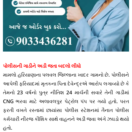
પોલીસની ગાડીને અડી જતા બદલો લીધો
મામલો હરિયાણાના પલવલ જિલ્લાના ખાદર ગામનો છે. પોલીસને
આપેલી ફરિયાદમાં મૃતકના પિતા દેવેન્દ્રએ આરોપ લગાવ્યો છે કે
તેમનો 23 વર્ષનો પુત્ર નીતિશ 24 માર્ચની સવારે તેની ગાડીમાં
CNG ભરવા માટે અલાવલપુર પેટ્રોલ પંપ પર ગયો હતો. પરત
ફરતી વખતે રસ્તામાં છાયાંસા પોલીસ સ્ટેશનમાં તૈનાત પોલીસ
કર્મચારી નીરજ કૌશિક સાથે વાહનને અડી જવા અંગે ઝઘડો થયો
હતો.