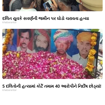
દલિત યુવકે સવર્ણની જમીન પર ઘોડો ચરાવતા હત્યા
khabarantar
5 દલિતોની હત્યામાં કોર્ટે તમામ 40 આરોપીને નિર્દોષ છોડ્યાં!
khabarantar