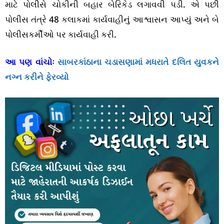
માટે પોલીસે ચોકીની બહાર બેરિકેડ લગાવવી પડી. એ પછી
પોલીસ તંત્રે 48 કલાકમાં કાર્યવાહીનું આશ્વાસન આપ્યું અને બે
પોલીસકર્મીઓ પર કાર્યવાહી કરી.
આ પણ વાંચોઃ
સાબરકાંઠાના ચડાસણામાં મધરાતે દલિત યુવકને
નગ્ન કરીને ફેરવ્યો