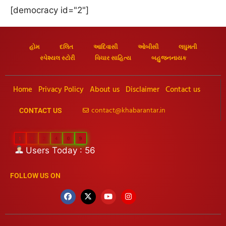
[democracy id="2"]
હોમ
દલિત
આદિવાસી
ઓબીસી
લઘુમતી
સ્પેશ્યલ સ્ટોરી
વિચાર સાહિત્ય
બહુજનનાયક
Home
Privacy Policy
About us
Disclaimer
Contact us
contact@khabarantar.in
CONTACT US
1
1
2
4
0
9
Users Today : 56
FOLLOW US ON