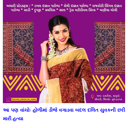
આ પણ વાંચોઃ
હોળીમાં ડીજે વગાડવા બદલ દલિત યુવકની છરી
મારી હત્યા