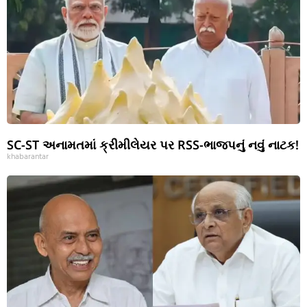
SC-ST અનામતમાં ક્રીમીલેયર પર RSS-ભાજપનું નવું નાટક!
khabarantar