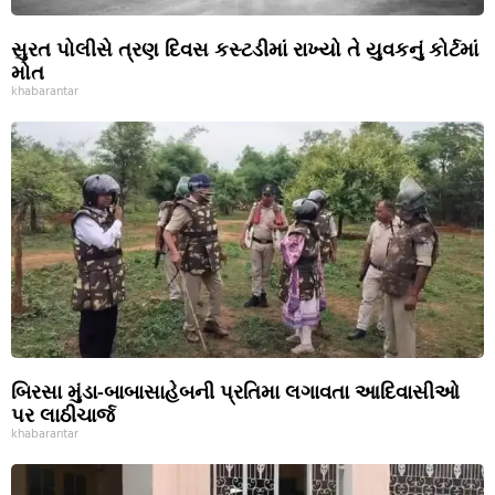
સુરત પોલીસે ત્રણ દિવસ કસ્ટડીમાં રાખ્યો તે યુવકનું કોર્ટમાં
મોત
khabarantar
બિરસા મુંડા-બાબાસાહેબની પ્રતિમા લગાવતા આદિવાસીઓ
પર લાઠીચાર્જ
khabarantar