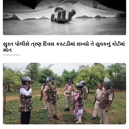
સુરત પોલીસે ત્રણ દિવસ કસ્ટડીમાં રાખ્યો તે યુવકનું કોર્ટમાં
મોત
khabarantar