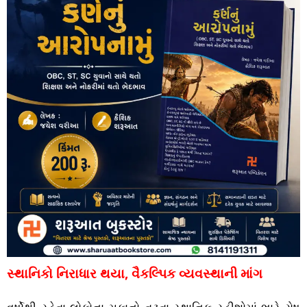
સ્થાનિકો નિરાધાર થયા, વૈકલ્પિક વ્યવસ્થાની માંગ