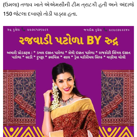
(ઉમલા) તળાવ ખાતે એએમસીની ટીમ ત્રાટકી હતી અને અંદાજે
150 જેટલા દબાણો તોડી પાડ્યા હતા.