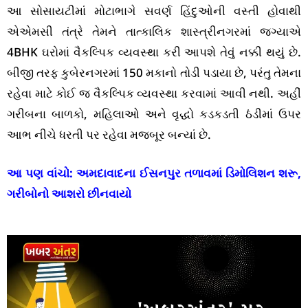
આ સોસાયટીમાં મોટાભાગે સવર્ણ હિંદુઓની વસ્તી હોવાથી
એએમસી તંત્રે તેમને તાત્કાલિક શાસ્ત્રીનગરમાં જગ્યાએ
4BHK ઘરોમાં વૈકલ્પિક વ્યવસ્થા કરી આપશે તેવું નક્કી થયું છે.
બીજી તરફ કુબેરનગરમાં 150 મકાનો તોડી પડાયા છે, પરંતુ તેમના
રહેવા માટે કોઈ જ વૈકલ્પિક વ્યવસ્થા કરવામાં આવી નથી. અહીં
ગરીબના બાળકો, મહિલાઓ અને વૃદ્ધો કડકડતી ઠંડીમાં ઉપર
આભ નીચે ધરતી પર રહેવા મજબૂર બન્યાં છે.
આ પણ વાંચો:
અમદાવાદના ઈસનપુર તળાવમાં ડિમોલિશન શરૂ,
ગરીબોનો આશરો છીનવાયો