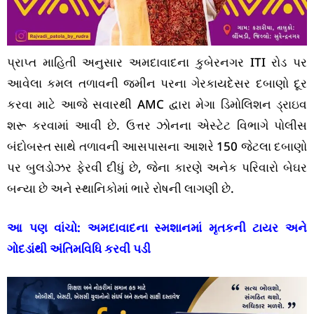
પ્રાપ્ત માહિતી અનુસાર અમદાવાદના કુબેરનગર ITI રોડ પર
આવેલા કમલ તળાવની જમીન પરના ગેરકાયદેસર દબાણો દૂર
કરવા માટે આજે સવારથી AMC દ્વારા મેગા ડિમોલિશન ડ્રાઇવ
શરૂ કરવામાં આવી છે. ઉત્તર ઝોનના એસ્ટેટ વિભાગે પોલીસ
બંદોબસ્ત સાથે તળાવની આસપાસના આશરે 150 જેટલા દબાણો
પર બુલડોઝર ફેરવી દીધું છે, જેના કારણે અનેક પરિવારો બેઘર
બન્યા છે અને સ્થાનિકોમાં ભારે રોષની લાગણી છે.
આ પણ વાંચો:
અમદાવાદના સ્મશાનમાં મૃતકની ટાયર અને
ગોદડાંથી અંતિમવિધિ કરવી પડી