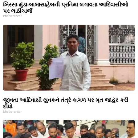
બિરસા મુંડા-બાબાસાહેબની પ્રતિમા લગાવતા આદિવાસીઓ
પર લાઠીચાર્જ
khabarantar
જીવતા આદિવાસી યુવકને તંત્રે કાગળ પર મૃત જાહેર કરી
દીધો
khabarantar