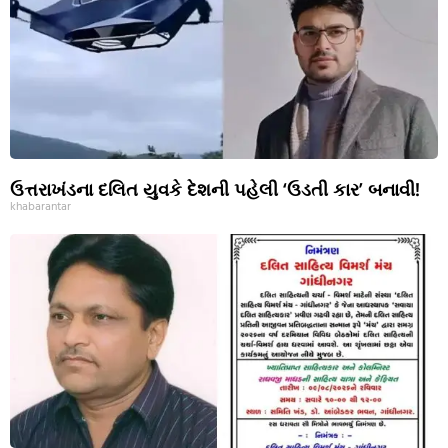
ઉત્તરાખંડના દલિત યુવકે દેશની પહેલી ‘ઉડતી કાર’ બનાવી!
khabarantar