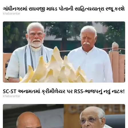
ગાંધીનગરમાં રાઘવજી માધડ પોતાની સાહિત્યયાત્રા રજૂ કરશે
khabarantar
SC-ST અનામતમાં ક્રીમીલેયર પર RSS-ભાજપનું નવું નાટક!
khabarantar