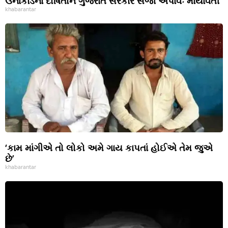
ઉનાકાંડના દોષિતોને ગુજરાત સરકાર સજા અપાવેઃ માયાવતી
khabarantar
‘કામ માંગીએ તો લોકો અમે ગાય કાપતાં હોઈએ તેમ જુએ
છે’
khabarantar