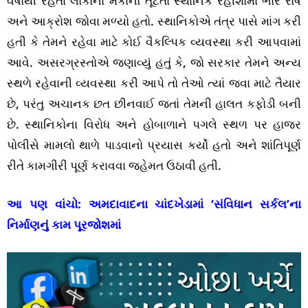
વર્ષોથી રહેતા લોકોના મકાનો તૂટતા સ્થાનિક રહીશોમાં ભારે રોષ
અને આક્રોશ જોવા મળ્યો હતો. સ્થાનિકોએ તંત્ર પાસે માંગ કરી
હતી કે તેમને રહેવા માટે કોઈ વૈકલ્પિક વ્યવસ્થા કરી આપવામાં
આવે. અસરગ્રસ્તોએ જણાવ્યું હતું કે, જો સરકાર તેમને અન્ય
સ્થળે રહેવાની વ્યવસ્થા કરી આપે તો તેઓ ત્યાં જવા માટે તૈયાર
છે, પરંતુ અચાનક છત છીનવાઈ જતાં તેમની હાલત કફોડી બની
છે. સ્થાનિકોના વિરોધ અને હોબાળાને પગલે સ્થળ પર હાજર
પોલીસે મામલો થાળે પાડવાનો પ્રયાસ કર્યો હતો અને શાંતિપૂર્ણ
રીતે કામગીરી પૂર્ણ કરાવવા જહેમત ઉઠાવી હતી.
આ પણ વાંચો:
અમદાવાદના ચાંદખેડામાં ‘સંવિધાન સર્કલ’ના
નિર્માણનું કામ પૂરજોશમાં