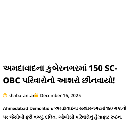
અમદાવાદના કુબેરનગરમાં 150 SC-
OBC પરિવારોનો આશરો છીનવાયો!
khabarantar
December 16, 2025
Ahmedabad Demolition: અમદાવાદના સરદારનગરમાં 150 મકાનો
પર જેસીબી ફરી વળ્યું. દલિત, ઓબીસી પરિવારોનું હૈયાફાટ રૂદન.