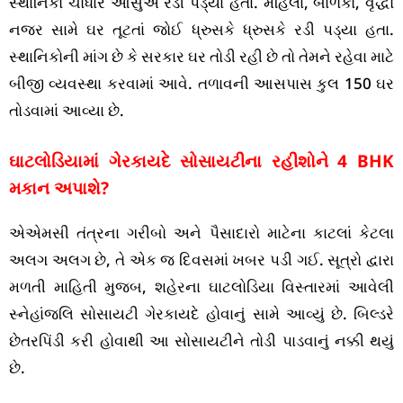
સ્થાનિકો ચોધાર આંસુએ રડી પડ્યા હતા. મહિલા, બાળકો, વૃદ્ધો
નજર સામે ઘર તૂટતાં જોઈ ધ્રુસકે ધ્રુસકે રડી પડ્યા હતા.
સ્થાનિકોની માંગ છે કે સરકાર ઘર તોડી રહી છે તો તેમને રહેવા માટે
બીજી વ્યવસ્થા કરવામાં આવે. તળાવની આસપાસ કુલ 150 ઘર
તોડવામાં આવ્યા છે.
ઘાટલોડિયામાં ગેરકાયદે સોસાયટીના રહીશોને 4 BHK
મકાન અપાશે?
એએમસી તંત્રના ગરીબો અને પૈસાદારો માટેના કાટલાં કેટલા
અલગ અલગ છે, તે એક જ દિવસમાં ખબર પડી ગઈ. સૂત્રો દ્વારા
મળતી માહિતી મુજબ, શહેરના ઘાટલોડિયા વિસ્તારમાં આવેલી
સ્નેહાંજલિ સોસાયટી ગેરકાયદે હોવાનું સામે આવ્યું છે. બિલ્ડરે
છેતરપિંડી કરી હોવાથી આ સોસાયટીને તોડી પાડવાનું નક્કી થયું
છે.