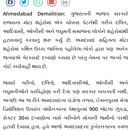
Ahmedabad Demolition: ગુજરાતની ભાજપ સરકારે
રાજ્યના મોટા શહેરોમાં એક ચોક્કસ પેટર્નથી ગરીબ દલિત,
આદિવાસી, ઓબીસી અને લઘુમતી સમાજના લોકોને શહેરોમાંથી
હટાવવાનું કરવાનું શરૂ કર્યું છે. અમદાવાદ સહિતના મોટા
શહેરોમાં કથિત ઉચ્ચ જાતિના પહોંચેલા લોકો દ્વારા પણ અનેક
જગ્યાએ ગેરકાયદે દબાણો કરાયા છે પરંતુ તેમના પર ભાગ્યે જ
કોઈ કાર્યવાહી થાય છે.
જ્યારે ગરીબો, દલિતો, આદિવાસીઓ, ઓબીસી અને
લઘુમતીઓને ઘરવિહોણા કરી દેતા પણ સરકાર ખચકાતી નથી.
અગાઉ આ જ રીતે અમદાવાદના ચંડોળા તળાવ, ઈસનપુરમાં મેગા
ડિમોલિશન ઉપરાંત ગાંધીનગરના પેથાપુરમાં 900 જેટલા ઝૂંપડા,
સેક્ટર 30માં દબાણોના નામે ગરીબોને મોકાની જમીનો પરથી
હટાવી દેવાયા હતા. હવે આજે અમદાવાદના કુબેરનગરના કમલ