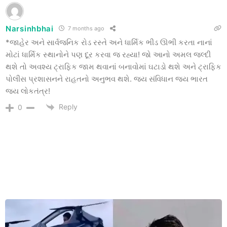
Narsinhbhai
7 months ago
*જાહેર અને સાર્વજનિક રોડ રસ્તે અને ધાર્મિક ભીડ ઊભી કરતા નાનાં
મોટાં ધાર્મિક સ્થાનોને પણ દૂર કરવા જ રહ્યા! જો આનો અમલ જલ્દી
થશે તો અવશ્ય ટ્રાફિક જામ થવાનાં બનાવોમાં ઘટાડો થશે અને ટ્રાફિક
પોલીસ પ્રશાસનને રાહતનો અનુભવ થશે. જય સંવિધાન જય ભારત
જય લોકતંત્ર!
Reply
0