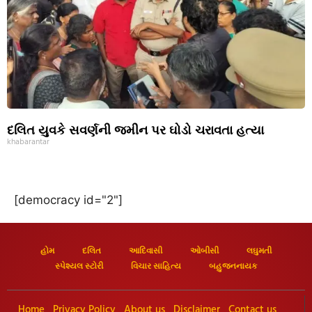
દલિત યુવકે સવર્ણની જમીન પર ઘોડો ચરાવતા હત્યા
khabarantar
[democracy id="2"]
હોમ
દલિત
આદિવાસી
ઓબીસી
લઘુમતી
સ્પેશ્યલ સ્ટોરી
વિચાર સાહિત્ય
બહુજનનાયક
Home
Privacy Policy
About us
Disclaimer
Contact us