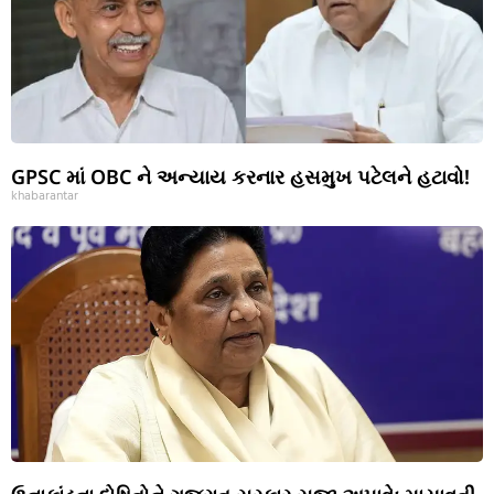
GPSC માં OBC ને અન્યાય કરનાર હસમુખ પટેલને હટાવો!
khabarantar