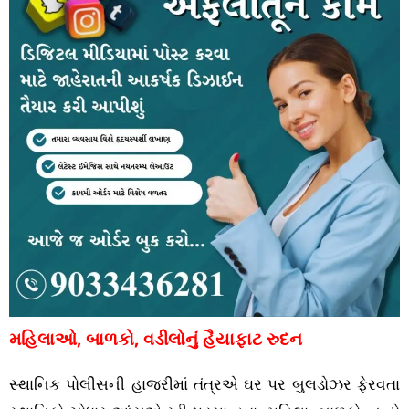
મહિલાઓ, બાળકો, વડીલોનું હૈયાફાટ રુદન
સ્થાનિક પોલીસની હાજરીમાં તંત્રએ ઘર પર બુલડોઝર ફેરવતા