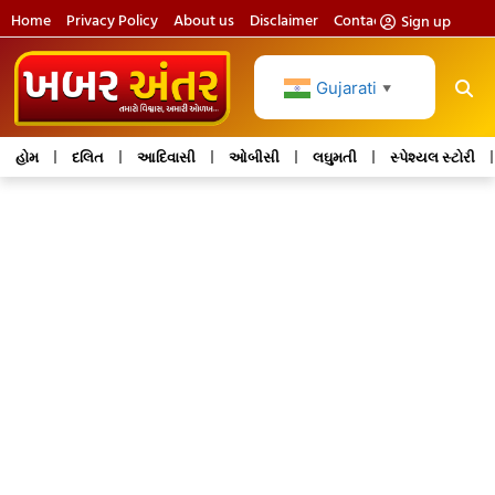
Home
Privacy Policy
About us
Disclaimer
Contact us
Sign up
Gujarati
▼
હોમ
દલિત
આદિવાસી
ઓબીસી
લઘુમતી
સ્પેશ્યલ સ્ટોરી