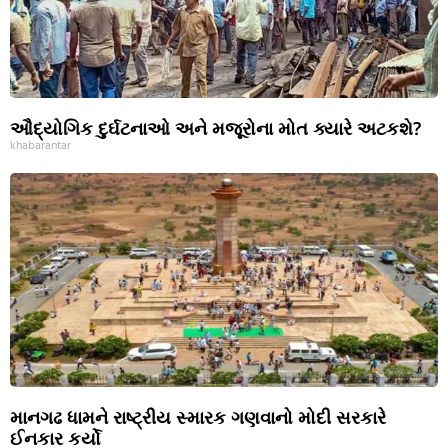
ઔદ્યોગિક દુર્ઘટનાઓ અને મજૂરોના મોત ક્યારે અટકશે?
khabarantar
માનગઢ ધામને રાષ્ટ્રીય સ્મારક ગણવાનો મોદી સરકારે
ઈનકાર કર્યો