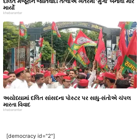
દલિત મજૂરોને જાતિવાદી તત્વોએ ખેતરમાં ‘મુર્ગા’ બનાવી માર
માર્યો
khabarantar
અયોધ્યામાં દલિત સાંસદના પોસ્ટર પર સાધુ-સંતોએ ચંપલ
મારતા વિવાદ
khabarantar
[democracy id="2"]