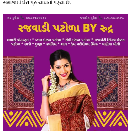
સમાજમાં ઘેરા પ્રત્યાઘાતો પડ્યા છે.