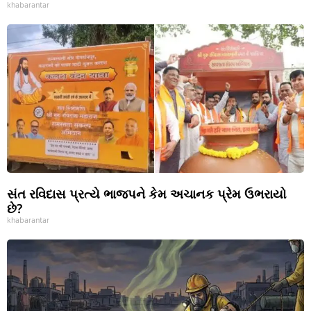
khabarantar
સંત રવિદાસ પ્રત્યે ભાજપને કેમ અચાનક પ્રેમ ઉભરાયો
છે?
khabarantar