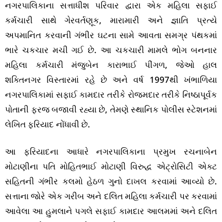
નગરપાલિકાના સત્તાધીશ પરિવાર દ્વારા એક મહિલા સફાઈ
કર્મચારી સાથે ગેરવર્તણૂક, મારામારી અને જ્ઞાતિ પ્રત્યે
અપમાનિત કરવાની ગંભીર ઘટના સામે આવતા સમગ્ર પંથકમાં
ભારે ચકચાર મચી ગઈ છે. આ ચકચારી મામલે ભોગ બનનાર
મહિલા કર્મચારી મંજુબેન કારાભાઈ પીંગળ, જેઓ હાલ
શક્તિનગર વિસ્તારમાં રહે છે અને વર્ષ 1997થી ખંભાળિયા
નગરપાલિકામાં સફાઈ કામદાર તરીકે રોજમદાર તરીકે નિષ્ઠાપૂર્વક
પોતાની ફરજ બજાવી રહ્યા છે, તેમણે સ્થાનિક પોલીસ સ્ટેશનમાં
લેખિત ફરિયાદ નોંધાવી છે.
આ ફરિયાદના આધારે નગરપાલિકાના પ્રમુખ રચનાબેન
મોટાણીના પતિ મોહિતભાઈ મોટાણી વિરુદ્ધ એટ્રોસિટી એક્ટ
સહિતની ગંભીર કલમો હેઠળ ગુનો દાખલ કરવામાં આવ્યો છે.
સત્તાના જોરે એક ગરીબ અને દલિત મહિલા કર્મચારી પર કરવામાં
આવેલા આ હુમલાને પગલે સફાઈ કામદાર આલમમાં અને દલિત