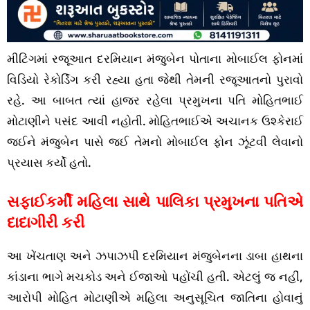
મીટિંગમાં રજૂઆત દરમિયાન મંજુબેન પોતાના મોબાઈલ ફોનમાં
વિડિયો રેકોર્ડિંગ કરી રહ્યા હતા જેથી તેમની રજૂઆતનો પુરાવો
રહે. આ બાબત ત્યાં હાજર રહેલા પ્રમુખના પતિ મોહિતભાઈ
મોટાણીને પસંદ આવી નહોતી. મોહિતભાઈએ અચાનક ઉશ્કેરાઈ
જઈને મંજુબેન પાસે જઈ તેમનો મોબાઈલ ફોન ઝૂંટવી લેવાનો
પ્રયાસ કર્યો હતો.
સફાઈકર્મી મહિલા સાથે પાલિકા પ્રમુખના પતિએ
દાદાગીરી કરી
આ ખેંચતાણ અને ઝપાઝપી દરમિયાન મંજુબેનના ડાબા હાથના
કાંડાના ભાગે મચકોડ અને ઈજાઓ પહોંચી હતી. એટલું જ નહીં,
આરોપી મોહિત મોટાણીએ મહિલા અનુસૂચિત જાતિના હોવાનું