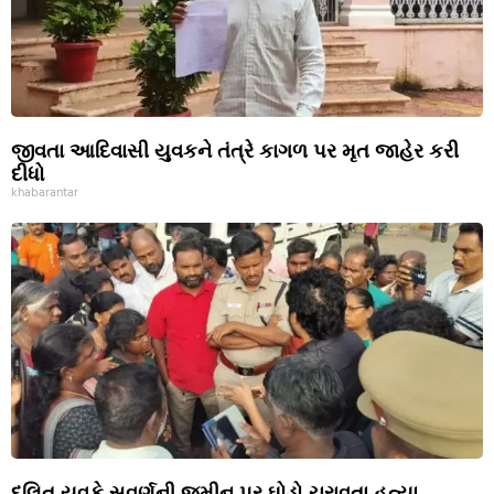
જીવતા આદિવાસી યુવકને તંત્રે કાગળ પર મૃત જાહેર કરી
દીધો
khabarantar
દલિત યુવકે સવર્ણની જમીન પર ઘોડો ચરાવતા હત્યા