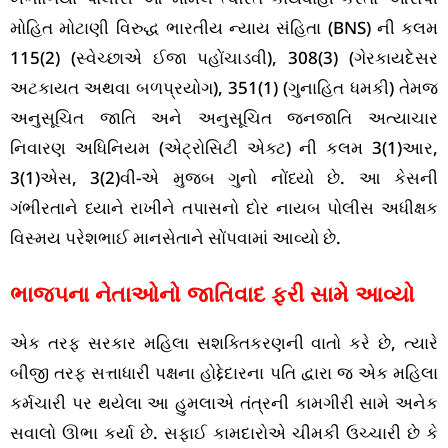
મોહિત મોટાણી વિરુદ્ધ ભારતીય ન્યાય સંહિતા (BNS) ની કલમ
115(2) (સ્વેચ્છાએ ઈજા પહોંચાડવી), 308(3) (ગેરકાયદેસર
અટકાયત અથવા બળપ્રયોગ), 351(1) (ગુનાહિત ધમકી) તેમજ
અનુસૂચિત જાતિ અને અનુસૂચિત જનજાતિ અત્યાચાર
નિવારણ અધિનિયમ (એટ્રોસિટી એક્ટ) ની કલમ 3(1)આર,
3(1)એસ, 3(2)વી-એ મુજબ ગુનો નોંધ્યો છે. આ કેસની
ગંભીરતાને ધ્યાને રાખીને તપાસનો દોર નાયબ પોલીસ અધીક્ષક
વિસ્મય પરેશભાઈ માનસેતાને સોંપવામાં આવ્યો છે.
ભાજપના નેતાઓનો જાતિવાદ ફરી સામે આવ્યો
એક તરફ સરકાર મહિલા સશક્તિકરણની વાતો કરે છે, ત્યારે
બીજી તરફ સત્તાધારી પક્ષના હોદ્દેદારના પતિ દ્વારા જ એક મહિલા
કર્મચારી પર થયેલા આ હુમલાએ તંત્રની કામગીરી સામે અનેક
સવાલો ઊભા કર્યા છે. સફાઈ કામદારોએ ચીમકી ઉચ્ચારી છે કે