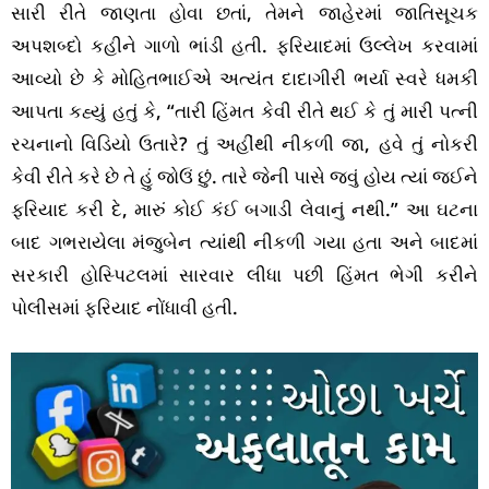
સારી રીતે જાણતા હોવા છતાં, તેમને જાહેરમાં જાતિસૂચક
અપશબ્દો કહીને ગાળો ભાંડી હતી. ફરિયાદમાં ઉલ્લેખ કરવામાં
આવ્યો છે કે મોહિતભાઈએ અત્યંત દાદાગીરી ભર્યા સ્વરે ધમકી
આપતા કહ્યું હતું કે, “તારી હિંમત કેવી રીતે થઈ કે તું મારી પત્ની
રચનાનો વિડિયો ઉતારે? તું અહીંથી નીકળી જા, હવે તું નોકરી
કેવી રીતે કરે છે તે હું જોઉં છું. તારે જેની પાસે જવું હોય ત્યાં જઈને
ફરિયાદ કરી દે, મારું કોઈ કંઈ બગાડી લેવાનું નથી.” આ ઘટના
બાદ ગભરાયેલા મંજુબેન ત્યાંથી નીકળી ગયા હતા અને બાદમાં
સરકારી હોસ્પિટલમાં સારવાર લીધા પછી હિંમત ભેગી કરીને
પોલીસમાં ફરિયાદ નોંધાવી હતી.