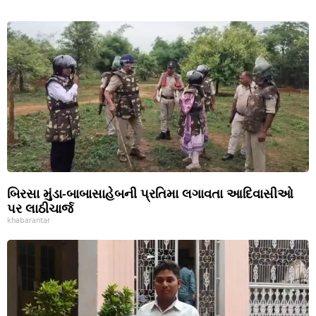
બિરસા મુંડા-બાબાસાહેબની પ્રતિમા લગાવતા આદિવાસીઓ
પર લાઠીચાર્જ
khabarantar