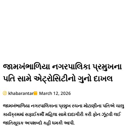
જામખંભાળિયા નગરપાલિકા પ્રમુખના
પતિ સામે એટ્રોસિટીનો ગુનો દાખલ
khabarantar
March 12, 2026
જામખંભાળિયા નગરપાલિકાના પ્રમુખ રચના મોટાણીના પતિએ ચાલુ
કાર્યક્રમમાં સફાઈકર્મી મહિલા સામે દાદાગીરી કરી ફોન ઝૂંટવી લઈ
જાતિસૂચક અપશબ્દો કહી ધમકી આપી.