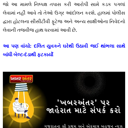
જો આ મામલે નિષ્પક્ષ તપાસ કરી આરોપી સામે કડક પગલાં
લેવામાં નહીં આવે તો તેઓ ઉગ્ર આંદોલન કરશે. હાલમાં પોલીસ
દ્વારા હોટલના સીસીટીવી ફૂટેજ અને અન્ય સાક્ષીઓના નિવેદનો
લેવાની તજવીજ હાથ ધરવામાં આવી છે.
આ પણ વાંચો:
દલિત યુવકને ઘરેથી ઉઠાવી જઈ થાંભલા સાથે
બાંધી બેલ્ટ-દંડાથી ફટકાર્યો