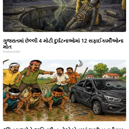
ગુજરાતમાં છેલ્લી 4 મોટી દુર્ઘટનાઓમાં 12 સફાઈકાર્મીઓના
મોત
khabarantar