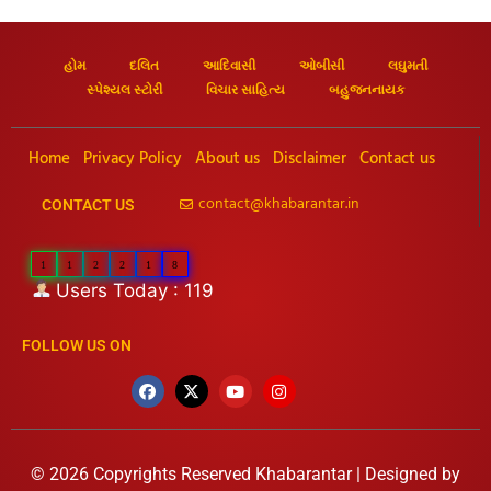
હોમ
દલિત
આદિવાસી
ઓબીસી
લઘુમતી
સ્પેશ્યલ સ્ટોરી
વિચાર સાહિત્ય
બહુજનનાયક
Home
Privacy Policy
About us
Disclaimer
Contact us
contact@khabarantar.in
CONTACT US
1
1
2
2
1
8
Users Today : 119
FOLLOW US ON
© 2026 Copyrights Reserved Khabarantar | Designed by