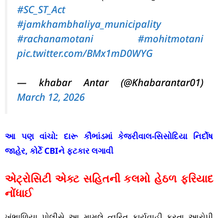
#SC_ST_Act
#jamkhambhaliya_municipality
#rachanamotani
#mohitmotani
pic.twitter.com/BMx1mD0WYG
— khabar Antar (@Khabarantar01)
March 12, 2026
આ પણ વાંચો:
દારૂ કૌભાંડમાં કેજરીવાલ-સિસોદિયા નિર્દોષ
જાહેર, કોર્ટે CBIને ફટકાર લગાવી
એટ્રોસિટી એક્ટ સહિતની કલમો હેઠળ ફરિયાદ
નોંધાઈ
ખંભાળિયા પોલીસે આ મામલે ત્વરિત કાર્યવાહી કરતા આરોપી