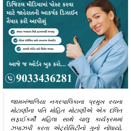
જામખંભાળિયા નગરપાલિકાના પ્રમુખ રચના
મોટાણીના પતિ મોહિત મોટાણીએ એક દલિત
સફાઈકર્મી મહિલા સાથે ચાલુ કાર્યક્રમમાં
ઝપાઝપી કરતા એટ્રોસિટીનો ગુનો નોંધાયો.