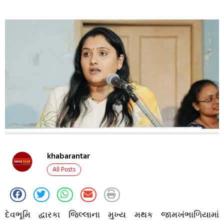
khabarantar
All Posts
દેવભૂમિ દ્વારકા જિલ્લાના મુખ્ય મથક જામખંભાળિયામાં