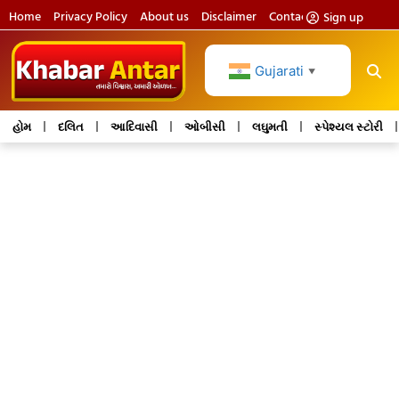
Home
Privacy Policy
About us
Disclaimer
Contact us
Sign up
Gujarati
▼
હોમ
દલિત
આદિવાસી
ઓબીસી
લઘુમતી
સ્પેશ્યલ સ્ટોરી