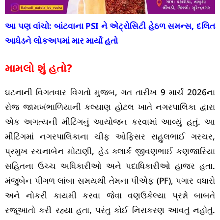
આ પણ વાંચો:
બાંટવાના PSI ને એટ્રોસિટી હેઠળ સમન્સ, દલિત
આધેડને લોકઅપમાં માર માર્યો હતો
મામલો શું હતો?
ઘટનાની વિગતવાર વિગતો મુજબ, ગત તારીખ 9 માર્ચ 2026ના
રોજ જામખંભાળિયાની કલ્યાણ હોટલ ખાતે નગરપાલિકા દ્વારા
એક અગત્યની મીટિંગનું આયોજન કરવામાં આવ્યું હતું. આ
મીટિંગમાં નગરપાલિકાના ચીફ ઓફિસર રાહુલભાઈ ગરચર,
પ્રમુખ રચનાબેન મોટાણી, હેડ ક્લાર્ક જીવણભાઈ કણજારિયા
સહિતના ઉચ્ચ અધિકારીઓ અને પદાધિકારીઓ હાજર હતા.
મંજુબેન પીંગળ લાંબા સમયથી તેમના પીએફ (PF), પગાર વધારો
અને નોકરી કાયમી કરવા જેવા વણઉકેલ્યા પ્રશ્નો બાબતે
રજૂઆતો કરી રહ્યા હતા, પરંતુ કોઈ નિરાકરણ આવતું નહોતું.