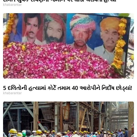
khabarantar
5 દલિતોની હત્યામાં કોર્ટે તમામ 40 આરોપીને નિર્દોષ છોડ્યાં!
khabarantar