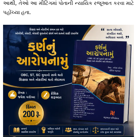
આથી, તેઓ આ મીટિંગમાં પોતાની ન્યાયિક રજૂઆત કરવા માટે
પહોંચ્યા હતા.