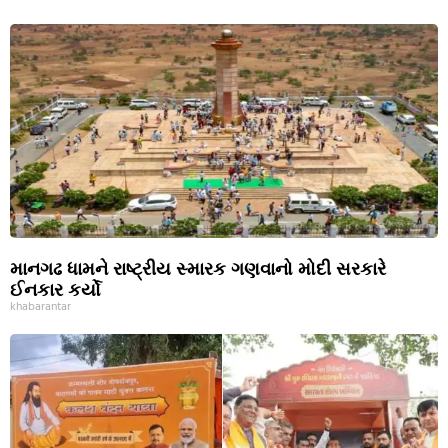
માનગઢ ધામને રાષ્ટ્રીય સ્મારક ગણવાનો મોદી સરકારે
ઈનકાર કર્યો
khabarantar