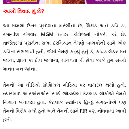
આખો વિવાદ શું છે?
આ મામલો ઉત્તર પ્રદેશના બરેલીનો છે. શિક્ષક અને કવિ ડૉ.
રજનીશ ગંગવાર MGM ઇન્ટર કોલેજમાં નોકરી કરે છે.
તાજેતરમાં પ્રાર્થના સભા દરમિયાન તેમણે બાળકોની સામે એક
કવિતા સંભળાવી હતી. જેમાં તેમણે કહ્યું હતું કે, કાવડ લેકર મત
જાના, જ્ઞાન કા દીપ જલાના, માનવતા કી સેવા કરકે તુમ સચ્ચે
માનવ બન જાના.
તેમનો આ વીડિયો સોશિયલ મીડિયા પર વાયરલ થયો હતો.
ત્યારબાદ આરએસએસ સાથે જોડાયેલા કેટલાક લોકોએ તેમને
નિશાન બનાવ્યા હતા. કેટલાક સ્થાનિક હિન્દુ સંગઠનોએ પણ
તેમનો વિરોધ કર્યો હતો અને તેમની સામે FIR પણ નોંધવામાં આવી
હતી.