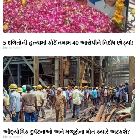
5 દલિતોની હત્યામાં કોર્ટે તમામ 40 આરોપીને નિર્દોષ છોડ્યાં!
khabarantar
ઔદ્યોગિક દુર્ઘટનાઓ અને મજૂરોના મોત ક્યારે અટકશે?
khabarantar