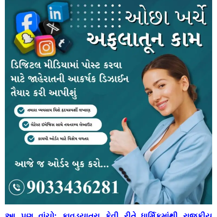
આ પણ વાંચો:
કાવડયાત્રા કેવી રીતે ધાર્મિકમાંથી રાજકીય