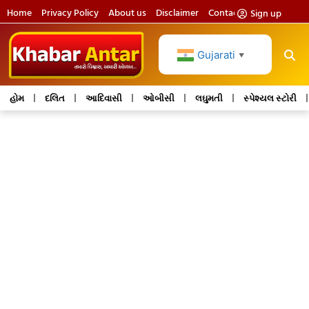
Home
Privacy Policy
About us
Disclaimer
Contact us
Sign up
Gujarati
▼
હોમ
દલિત
આદિવાસી
ઓબીસી
લઘુમતી
સ્પેશ્યલ સ્ટોરી