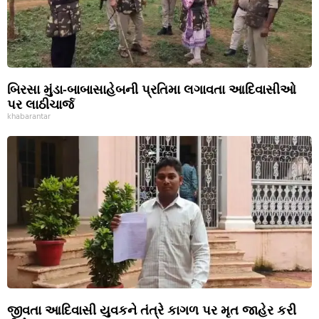
બિરસા મુંડા-બાબાસાહેબની પ્રતિમા લગાવતા આદિવાસીઓ
પર લાઠીચાર્જ
khabarantar
જીવતા આદિવાસી યુવકને તંત્રે કાગળ પર મૃત જાહેર કરી