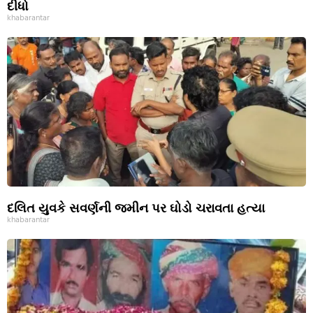
દીધો
khabarantar
દલિત યુવકે સવર્ણની જમીન પર ઘોડો ચરાવતા હત્યા
khabarantar