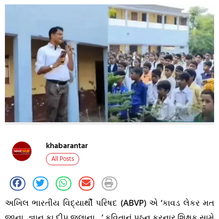
khabarantar
All Posts
અખિલ ભારતીય વિદ્યાર્થી પરિષદ (ABVP) એ ‘કાવડ લેકર મત
જાના, જ્ઞાન કા દીપ જલાના…’ કવિતાનું પઠન કરનાર શિક્ષક સામે