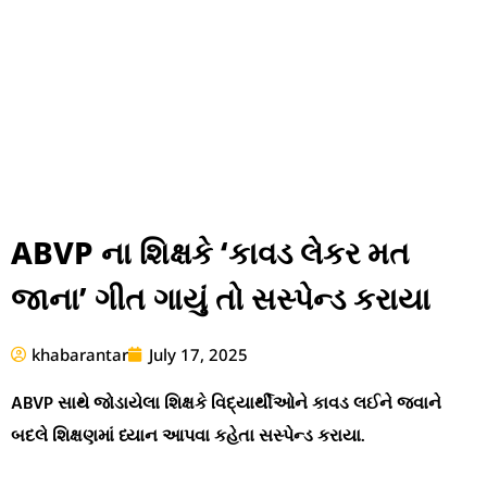
ABVP ના શિક્ષકે ‘કાવડ લેકર મત
જાના’ ગીત ગાયું તો સસ્પેન્ડ કરાયા
khabarantar
July 17, 2025
ABVP સાથે જોડાયેલા શિક્ષકે વિદ્યાર્થીઓને કાવડ લઈને જવાને
બદલે શિક્ષણમાં ધ્યાન આપવા કહેતા સસ્પેન્ડ કરાયા.