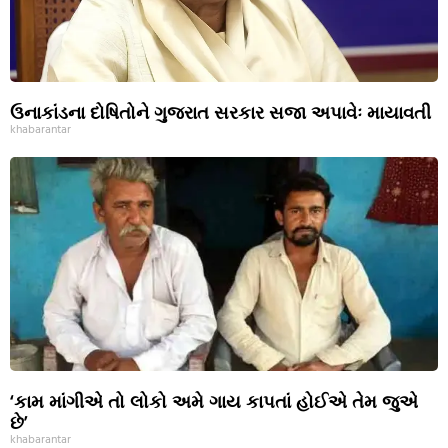
ઉનાકાંડના દોષિતોને ગુજરાત સરકાર સજા અપાવેઃ માયાવતી
khabarantar
‘કામ માંગીએ તો લોકો અમે ગાય કાપતાં હોઈએ તેમ જુએ
છે’
khabarantar