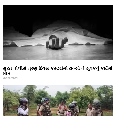
સુરત પોલીસે ત્રણ દિવસ કસ્ટડીમાં રાખ્યો તે યુવકનું કોર્ટમાં
મોત
khabarantar