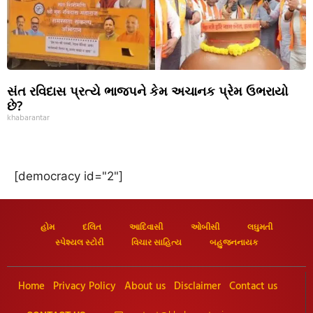
સંત રવિદાસ પ્રત્યે ભાજપને કેમ અચાનક પ્રેમ ઉભરાયો
છે?
khabarantar
[democracy id="2"]
હોમ
દલિત
આદિવાસી
ઓબીસી
લઘુમતી
સ્પેશ્યલ સ્ટોરી
વિચાર સાહિત્ય
બહુજનનાયક
Home
Privacy Policy
About us
Disclaimer
Contact us