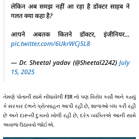
लेकिन अब समझ नहीं आ रहा है डॉक्टर साहब ने
गलत क्या कहा है?
आपने अबतक कितने डॉक्टर, इंजीनियर…
pic.twitter.com/6UkrWCj5L8
— Dr. Sheetal yadav (@Sheetal2242)
July
15, 2025
તેમણે પોતાની સામે નોંધાયેલી FIR નો પણ વિરોધ કર્યો અને કહ્યું
કે સરકાર દંભને પ્રોત્સાહન આપી રહી છે, શાળાઓ બંધ કરી રહી
છે અને દારૂની દુકાનો ખોલી રહી છે, દરેક વ્યક્તિએ આની સામે
અવાજ ઉઠાવવો જોઈએ.