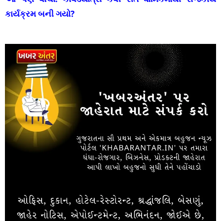
કાર્યક્રમ બની ગયો?