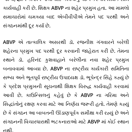
કાર્યવાહી કરી છે. શિક્ષક ABVP ના શહેર પ્રમુખ હતા. આ મામલો
સમાચારોમાં ચમક્યા બાદ એબીવીપીએ તેમને પદ પરથી અને
સંગઠનમાંથી દૂર કર્યા છે.
ABVP એ તાત્કાલિક અસરથી ડૉ. રજનીશ ગંગવારને બરેલી
શહેરના પ્રમુખ પદ પરથી દૂર કરવાની જાહેરાત કરી છે. તેમના
સ્થાને ડૉ. હરિનંદ કુશવાહાને બરેલીના નવા શહેર પ્રમુખ
બનાવવામાં આવ્યા છે. ABVP ના રાષ્ટ્રીય કાર્યકારી સમિતિના
સભ્ય અને ભૂતપૂર્વ રાષ્ટ્રીય ઉપાધ્યક્ષ ડૉ. ભૂપેન્દ્ર સિંહે કહ્યું છે
કે પ્રદેશ પ્રમુખની સૂચનાથી શિક્ષક વિરુદ્ધ કાર્યવાહી કરવામાં
આવી છે. કાઉન્સિલનું કહેવું છે કે ABVP ના ગરિમા અને
સિદ્ધાંતોનું રક્ષણ કરવા માટે આ નિર્ણય જરૂરી હતો. તેમણે કહ્યું
છે કે સંગઠન આ બાબતની ઊંડાણપૂર્વક સમીક્ષા કરી રહ્યું છે અને
સંગઠનની વિચારધારાથી ભટકનારાઓ માટે ABVP માં કોઈ સ્થાન
નથી.