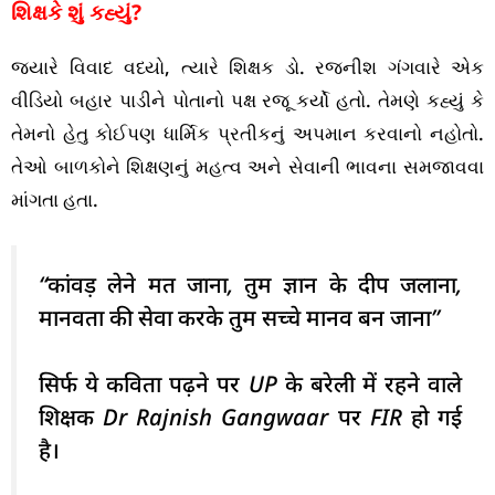
શિક્ષકે શું કહ્યું?
જ્યારે વિવાદ વધ્યો, ત્યારે શિક્ષક ડો. રજનીશ ગંગવારે એક
વીડિયો બહાર પાડીને પોતાનો પક્ષ રજૂ કર્યો હતો. તેમણે કહ્યું કે
તેમનો હેતુ કોઈપણ ધાર્મિક પ્રતીકનું અપમાન કરવાનો નહોતો.
તેઓ બાળકોને શિક્ષણનું મહત્વ અને સેવાની ભાવના સમજાવવા
માંગતા હતા.
“कांवड़ लेने मत जाना, तुम ज्ञान के दीप जलाना,
मानवता की सेवा करके तुम सच्चे मानव बन जाना”
सिर्फ ये कविता पढ़ने पर UP के बरेली में रहने वाले
शिक्षक Dr Rajnish Gangwaar पर FIR हो गई
है।