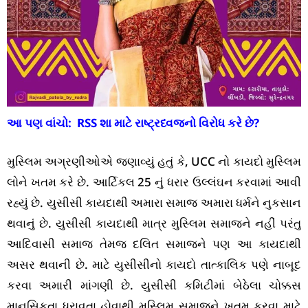
આ પણ વાંચો:
RSS શા માટે રાષ્ટ્રધ્વજનો વિરોધ કરે છે?
મુસ્લિમ અગ્રણીઓએ જણાવ્યું હતું કે, UCC નો કાયદો મુસ્લિમ
લોને ખતમ કરે છે. આર્ટિકલ 25 નું ધરાર ઉલ્લંઘન કરવામાં આવી
રહ્યું છે. યુસીસી કાયદાથી અમારા સમાજ અમારા ધર્મને નુકસાન
થવાનું છે. યુસીસી કાયદાથી માત્ર મુસ્લિમ સમાજને નહીં પરંતુ
આદિવાસી સમાજ તેમજ દલિત સમાજને પણ આ કાયદાથી
અસર થવાની છે. માટે યુસીસીનો કાયદો તાત્કાલિક પણે નાબૂદ
કરવા અમારી માંગણી છે. યુસીસી કમિટીમાં બેઠેલા ચોક્કસ
માનસિકતા ધરાવતા હોવાથી મુસ્લિમ સમાજને ખતમ કરવા માટે