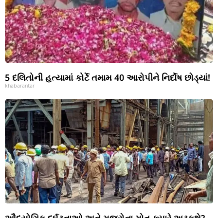
5 દલિતોની હત્યામાં કોર્ટે તમામ 40 આરોપીને નિર્દોષ છોડ્યાં!
khabarantar
ઔદ્યોગિક દુર્ઘટનાઓ અને મજૂરોના મોત ક્યારે અટકશે?