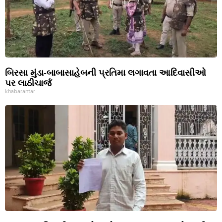
બિરસા મુંડા-બાબાસાહેબની પ્રતિમા લગાવતા આદિવાસીઓ
પર લાઠીચાર્જ
khabarantar