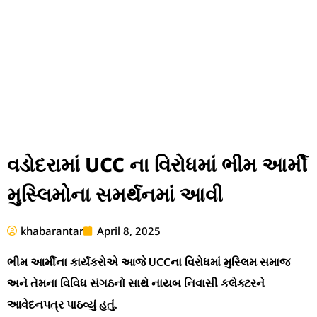
વડોદરામાં UCC ના વિરોધમાં ભીમ આર્મી
મુસ્લિમોના સમર્થનમાં આવી
khabarantar
April 8, 2025
ભીમ આર્મીના કાર્યકરોએ આજે UCCના વિરોધમાં મુસ્લિમ સમાજ
અને તેમના વિવિધ સંગઠનો સાથે નાયબ નિવાસી કલેક્ટરને
આવેદનપત્ર પાઠવ્યું હતું.