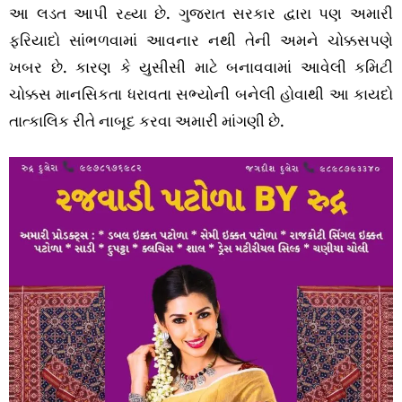
આ લડત આપી રહ્યા છે. ગુજરાત સરકાર દ્વારા પણ અમારી
ફરિયાદો સાંભળવામાં આવનાર નથી તેની અમને ચોક્કસપણે
ખબર છે. કારણ કે યુસીસી માટે બનાવવામાં આવેલી કમિટી
ચોક્કસ માનસિકતા ધરાવતા સભ્યોની બનેલી હોવાથી આ કાયદો
તાત્કાલિક રીતે નાબૂદ કરવા અમારી માંગણી છે.