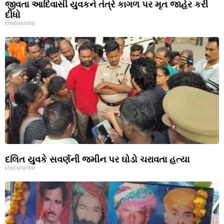
જીવતા આદિવાસી યુવકને તંત્રે કાગળ પર મૃત જાહેર કરી
દીધો
khabarantar
દલિત યુવકે સવર્ણની જમીન પર ઘોડો ચરાવતા હત્યા
khabarantar