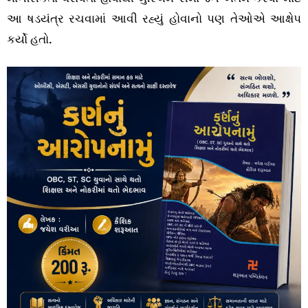
આ ષડયંત્ર રચવામાં આવી રહ્યું હોવાનો પણ તેઓએ આક્ષેપ
કર્યો હતો.