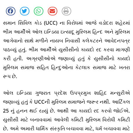
સમાન સિવિલ કોડ (UCC) ના વિરોધમાં આજે વડોદરા શહેરમાં
ભીમ આર્મીએ ઓલ ઇન્ડિયા ઇત્યાદૂ મુસ્લિમ હિન્દ અને મુસ્લિમ
આગેવાનો સાથે મળીને નાયબ નિવાસી કલેકટરને આવેદનપત્ર
પાઠવ્યું હતું. ભીમ આર્મીએ યુસીસીનો કાયદો રદ કરવા માગણી
કરી હતી. અગ્રણીઓએ જણાવ્યું હતું કે યુસીસીનો કાયદો
મુસ્લિમ સમાજ સહિત હિન્દુઓના કેટલાક સમાજ માટે ખતરા
રૂપ છે.
ઓલ ઇન્ડિયા ગુજરાત પ્રદેશ ઉપપ્રમુખ શાહિદ મન્સુરીએ
જણાવ્યું હતું કે UCCની મુસ્લિમ સમાજને જરૂર નથી. આર્ટિકલ
25 નું હનન થઈ રહ્યું છે. આથી આ કાયદો રદ કરવો જોઈએ.
યુસીસી માટે બનાવવામાં આવેલી કમિટી મુસ્લિમ વિરોધી કમિટી
છે. અમે અમારી ધાર્મિક સંસ્કૃતિ બચાવવા માટે, ધર્મ બચાવવા માટે