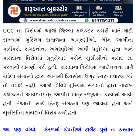
UCC ના વિરોધમાં આજે જિલ્લા કલેકટર કચેરી ખાતે મોટી
સંખ્યામાં મુસ્લિમ સમાજના અગ્રણીઓ, ભીમ આર્મીના
કાર્યકરો, સંગઠનોના અગ્રણીઓ આવી પહોંચ્યા હતા અને
કાયદાના વિરોધમાં સૂત્રોચાર કરીને યુસીસીનો કાયદ રદ
કરવાની માંગણી કરી હતી. કાયદાના વિરોધમાં આંદોલનના માર્ગે
ચડેલા સંગઠનો દ્વારા આગામી દિવસોમાં ઉગ્ર સ્વરૂપ ધારણ કરે
તો નવાઈ નહીં. આજે વિવિધ મુસ્લિમ સંગઠનો દ્વારા નાયબ
કલેક્ટરને આવેદનપત્ર આપીને માત્ર રજૂઆત કરવામાં આવી
હતી. તેઓની સાથે હિન્દુ સંગઠનો પણ જોડાયા હતા અને
યુસીસીના કાયદાનો વિરોધ કર્યો હતો.
આ પણ વાંચો:
કેરળમાં કંપનીએ ટાર્ગેટ પુરો ન કરનાર