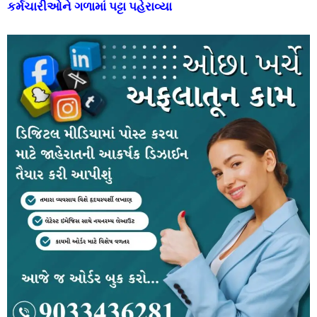
કર્મચારીઓને ગળામાં પટ્ટા પહેરાવ્યા