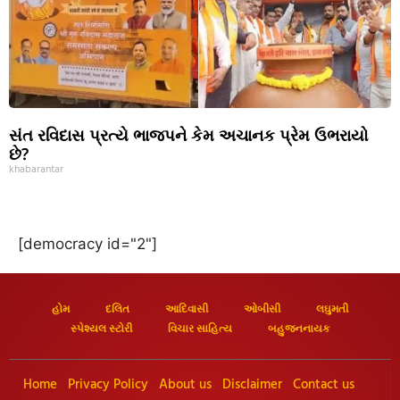
સંત રવિદાસ પ્રત્યે ભાજપને કેમ અચાનક પ્રેમ ઉભરાયો
છે?
khabarantar
[democracy id="2"]
હોમ
દલિત
આદિવાસી
ઓબીસી
લઘુમતી
સ્પેશ્યલ સ્ટોરી
વિચાર સાહિત્ય
બહુજનનાયક
Home
Privacy Policy
About us
Disclaimer
Contact us