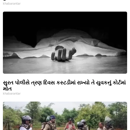
khabarantar
સુરત પોલીસે ત્રણ દિવસ કસ્ટડીમાં રાખ્યો તે યુવકનું કોર્ટમાં
મોત
khabarantar