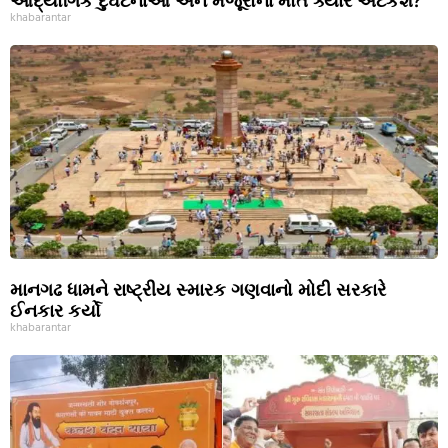
khabarantar
માનગઢ ધામને રાષ્ટ્રીય સ્મારક ગણવાનો મોદી સરકારે
ઈનકાર કર્યો
khabarantar