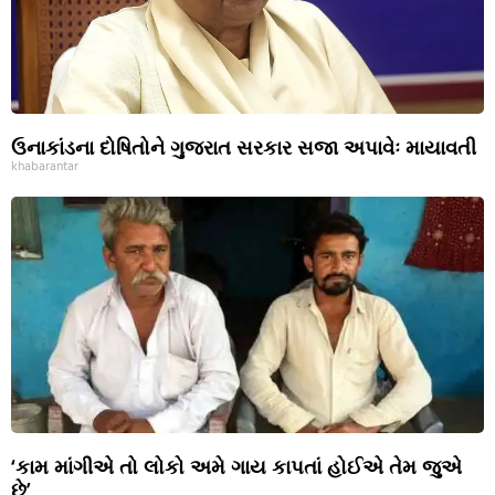
ઉનાકાંડના દોષિતોને ગુજરાત સરકાર સજા અપાવેઃ માયાવતી
khabarantar
‘કામ માંગીએ તો લોકો અમે ગાય કાપતાં હોઈએ તેમ જુએ
છે’