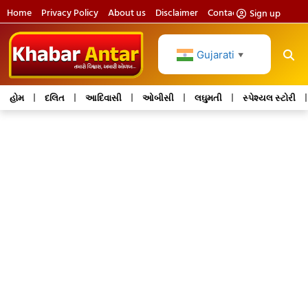
Home
Privacy Policy
About us
Disclaimer
Contact us
Sign up
Gujarati
▼
હોમ
દલિત
આદિવાસી
ઓબીસી
લઘુમતી
સ્પેશ્યલ સ્ટોરી