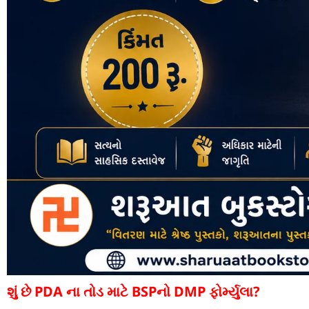
શું છે PDA ના તોડ માટે BSPનો DMP ફોર્મ્યુલા?