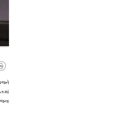
ાજને
કમાં
ાજના