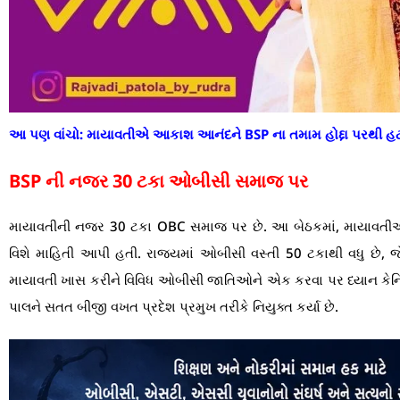
આ પણ વાંચો:
માયાવતીએ આકાશ આનંદને BSP ના તમામ હોદ્દા પરથી હટ
BSP ની નજર 30 ટકા ઓબીસી સમાજ પર
માયાવતીની નજર 30 ટકા OBC સમાજ પર છે. આ બેઠકમાં, માયાવતીએ
વિશે માહિતી આપી હતી. રાજ્યમાં ઓબીસી વસ્તી 50 ટકાથી વધુ છે, જે
માયાવતી ખાસ કરીને વિવિધ ઓબીસી જાતિઓને એક કરવા પર ધ્યાન કેન્
પાલને સતત બીજી વખત પ્રદેશ પ્રમુખ તરીકે નિયુક્ત કર્યા છે.