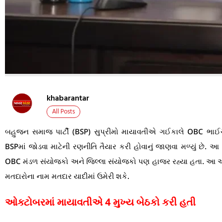
khabarantar
All Posts
બહુજન સમાજ પાર્ટી (BSP) સુપ્રીમો માયાવતીએ ગઈકાલે OBC ભા
BSPમાં જોડવા માટેની રણનીતિ તૈયાર કરી હોવાનું જાણવા મળ્યું છે
OBC મંડળ સંયોજકો અને જિલ્લા સંયોજકો પણ હાજર રહ્યા હતા. આ અ
મતદારોના નામ મતદાર યાદીમાં ઉમેરી શકે.
ઓક્ટોબરમાં માયાવતીએ 4 મુખ્ય બેઠકો કરી હતી