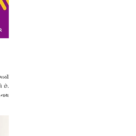
ર્યો
ે છે.
વનાથ