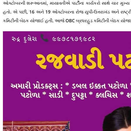
ઓક્ટોબરની શરૂઆતમાં, માયાવતીએ પાર્ટીના કાર્યકરો સાથે ચાર મુખ્
હતો. એ પછી, 16 અને 19 ઓક્ટોબરના રોજ યુપી-ઉત્તરાખંડ અને રાષ્ટ્
કમિટીની બેઠક યોજાઈ હતી. આજે OBC બ્રધરહુડ કમિટીની બેઠક યોજા