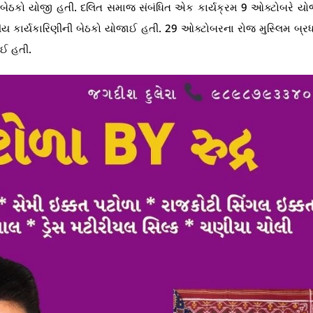
ય બેઠકો યોજી હતી. દલિત સમાજ સંબંધિત એક કાર્યક્રમ 9 ઓક્ટોબરે યો
રીય કાર્યકારિણીની બેઠકો યોજાઈ હતી. 29 ઓક્ટોબરના રોજ મુસ્લિમ બ્ર
ઈ હતી.