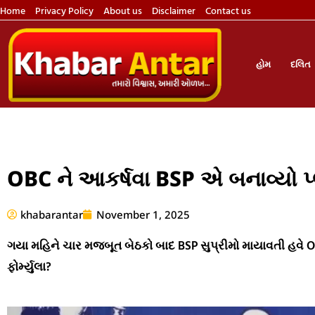
Home
Privacy Policy
About us
Disclaimer
Contact us
હોમ
દલિત
OBC ને આકર્ષવા BSP એ બનાવ્યો પ્લા
khabarantar
November 1, 2025
ગયા મહિને ચાર મજબૂત બેઠકો બાદ BSP સુપ્રીમો માયાવતી હવે O
ફોર્મ્યુલા?