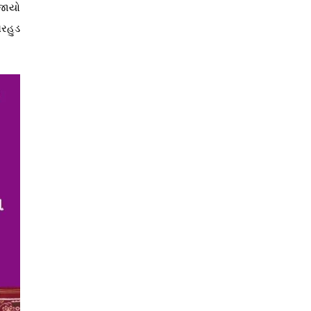
જાયો
ધરહુડ