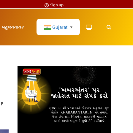
Sign up
Gujarati
બહુજનનાયક
▼
MP