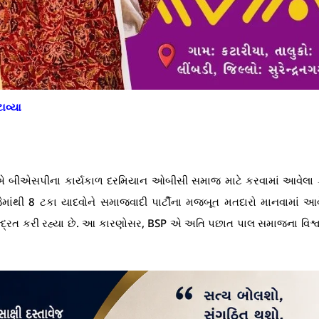
ાવ્યા
 બીએસપીના કાર્યકાળ દરમિયાન ઓબીસી સમાજ માટે કરવામાં આવેલા કા
માંથી 8 ટકા યાદવોને સમાજવાદી પાર્ટીના મજબૂત મતદારો માનવામાં આવ
દ્રિત કરી રહ્યા છે. આ કારણોસર, BSP એ અતિ પછાત પાલ સમાજના વિશ્