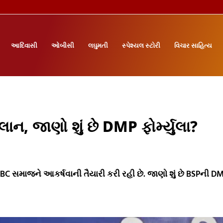
આદિવાસી
ઓબીસી
લઘુમતી
સ્પેશ્યલ સ્ટોરી
વિચાર સાહિત્ય
ન, જાણો શું છે DMP ફોર્મ્યુલા?
BC સમાજને આકર્ષવાની તૈયારી કરી રહી છે. જાણો શું છે BSPની D