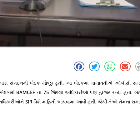
ઈચારા સંગઠનની બેઠક યોજી હતી. આ બેઠકમાં માયાવતીએ ઓબીસી સમ
. આ બેઠકમાં BAMCEF ના 75 જિલ્લા અધિકારીઓ પણ હાજર રહ્યા હતા. બેઠ
ધિકારીઓને SIR વિશે માહિતી આપવામાં આવી હતી, જેથી તેઓ તેમના સમ