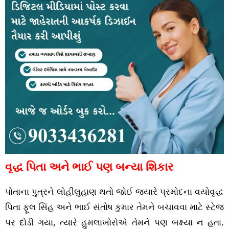
વૃદ્ધ પિતા અને ભાઈ પણ બન્યા શિકાર
પોતાના પુત્રને લોહીલુહાણ થતો જોઈ જ્યારે પ્રમોદના વયોવૃદ્ધ
પિતા ફૂલ સિંહ અને ભાઈ સંતોષ કુમાર તેમને બચાવવા માટે સ્ટેજ
પર દોડી ગયા, ત્યારે હુમલાખોરોએ તેમને પણ બક્ષ્યા ન હતા.