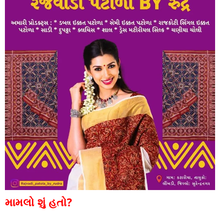
મામલો શું હતો?