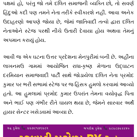
પક્ષમાં હો, પરંતુ જો તમે દલિત સમાજની વ્યક્તિ છો, તો સવર્ણ
હિંદુઓ કદી પણ તમને નેતા તરીકે સ્વીકારશે નહીં. આવા અનેક
ઉદાહરણો આપણે જોયા છે, જેમાં જાતિવાદી તત્વો દ્વારા દલિત
નેતાઓને સ્ટેજ પરથી નીચે ઉતારી દેવાયા હોય અથવા તેમનું
અપમાન કરાયું હોય.
આવી જ એક ઘટના ઉત્તર પ્રદેશના મેનપુરીમાં બની છે. અહીંના
લાખનમઉ ગામમાં આયોજિત રાધા-કૃષ્ણ મેળાના ઉદ્ઘાટન
દરમિયાન સમાજવાદી પાર્ટી સાથે જોડાયેલા દલિત નેતા પ્રમોદ
કુમાર પર ભરી સભામાં સ્ટેજ પર જ હિંસક હુમલો કરવામાં આવ્યો
હતો. આ હુમલામાં પ્રમોદ કુમાર ઉપરાંત તેમના વયોવૃદ્ધ પિતા
અને ભાઈ પણ ગંભીર રીતે ઘાયલ થયા છે, જેમને સારવાર અર્થે
હાયર સેન્ટર ખસેડવામાં આવ્યા છે.