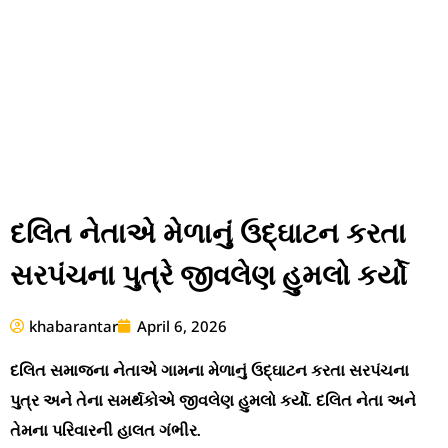
દલિત નેતાએ મેળાનું ઉદ્ઘાટન કરતા
સરપંચના પુત્રે જીવલેણ હુમલો કર્યો
khabarantar
April 6, 2026
દલિત સમાજના નેતાએ ગામના મેળાનું ઉદ્ઘાટન કરતા સરપંચના
પુત્ર અને તેના સમર્થકોએ જીવલેણ હુમલો કર્યો. દલિત નેતા અને
તેમના પરિવારની હાલત ગંભીર.