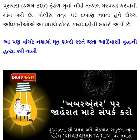
પ્રયાસ (કલમ 307) હેઠળ ગુનો નોંધી તત્કાલ ધરપકડ કરવાની
માંગ કરી છે. પોલીસ તંત્ર પર દબાણ વધતા હવે ઉચ્ચ
અધિકારીઓએ આ મામલે યોગ્ય કાર્યવાહીની ખાતરી આપી છે.
આ પણ વાંચો:
નશામાં ધૂત શખ્સે રસ્તે જતા આદિવાસી વૃદ્ધની
હત્યા કરી નાખી