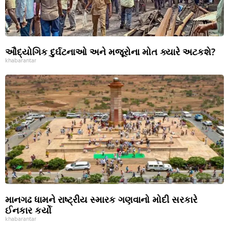
ઔદ્યોગિક દુર્ઘટનાઓ અને મજૂરોના મોત ક્યારે અટકશે?
khabarantar
માનગઢ ધામને રાષ્ટ્રીય સ્મારક ગણવાનો મોદી સરકારે
ઈનકાર કર્યો
khabarantar