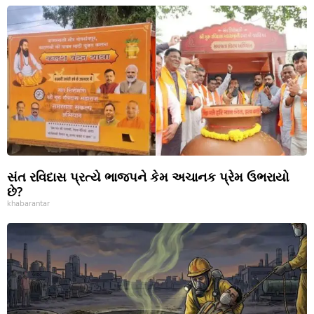
સંત રવિદાસ પ્રત્યે ભાજપને કેમ અચાનક પ્રેમ ઉભરાયો
છે?
khabarantar