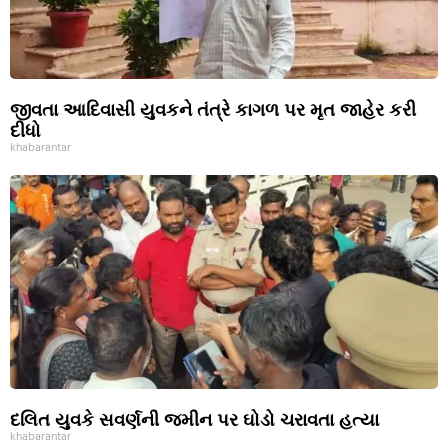
જીવતા આદિવાસી યુવકને તંત્રે કાગળ પર મૃત જાહેર કરી
દીધો
khabarantar
દલિત યુવકે સવર્ણની જમીન પર ઘોડો ચરાવતા હત્યા
khabarantar