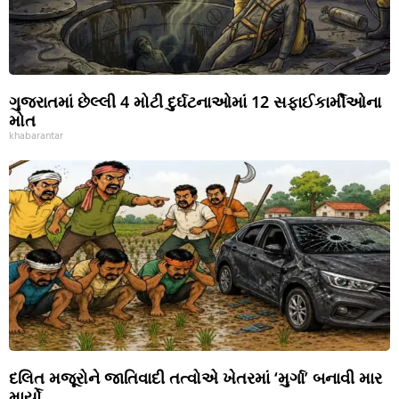
ગુજરાતમાં છેલ્લી 4 મોટી દુર્ઘટનાઓમાં 12 સફાઈકાર્મીઓના
મોત
khabarantar
દલિત મજૂરોને જાતિવાદી તત્વોએ ખેતરમાં ‘મુર્ગા’ બનાવી માર
માર્યો