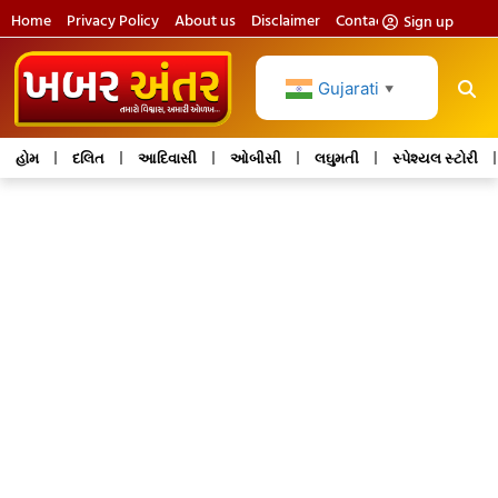
Home
Privacy Policy
About us
Disclaimer
Contact us
Sign up
Gujarati
▼
હોમ
દલિત
આદિવાસી
ઓબીસી
લઘુમતી
સ્પેશ્યલ સ્ટોરી