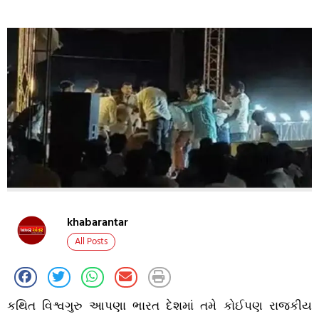
khabarantar
All Posts
કથિત વિશ્વગુરુ આપણા ભારત દેશમાં તમે કોઈપણ રાજકીય