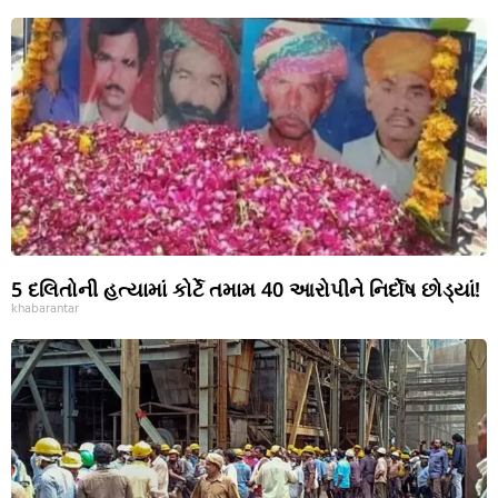
5 દલિતોની હત્યામાં કોર્ટે તમામ 40 આરોપીને નિર્દોષ છોડ્યાં!
khabarantar