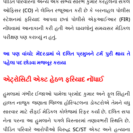
પીડિત પરિવારના અન્ય એક સભ્ય સૌરભ કુમારે કરહલના સર્કલ
ઓફિસર (CO) ને લેખિત રજૂઆત કરી છે કે બરનાહલ પોલીસ
સ્ટેશનમાં ફરિયાદ આપવા છતાં પોલીસે એફઆઈઆર (FIR)
નોંધવામાં આનાકાની કરી હતી અને ઘાયલોનું સમયસર મેડિકલ
પરીક્ષણ પણ કરાવ્યું ન હતું.
આ પણ વાંચો:
મેંદરડામાં બે દલિત પ્રમુખને ટર્મ પુરી થાય તે
પહેલા પદ છોડવા મજબૂર કરાયા
એટ્રોસિટી એક્ટ હેઠળ ફરિયાદ નોંધાઈ
હુમલામાં ગંભીર ઈજાઓ પામેલા પ્રમોદ કુમાર અને ફૂલ સિંહની
હાલત નાજુક જણાતા જિલ્લા હોસ્પિટલના ડોક્ટરોએ તેમને વધુ
સારવાર માટે સૈફઈ મેડિકલ કોલેજમાં રિફર કર્યા છે. દલિત સપા
નેતા પરના આ હુમલાને પગલે વિસ્તારમાં તણાવભરી સ્થિતિ છે.
પીડિત પરિવારે આરોપીઓ વિરુદ્ધ SC/ST એક્ટ અને હત્યાના