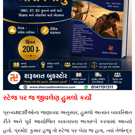
સ્ટેજ પર જ જીવલેણ હુમલો કર્યો
પ્રત્યક્ષદર્શીઓના જણાવ્યા અનુસાર, હુમલો અત્યંત વ્યવસ્થિત
રીતે અને પૂર્વ આયોજિત કાવતરાના ભાગરૂપે કરવામાં આવ્યો
હતો. પ્રમોદ કુમાર હજુ તો સ્ટેજ પર બેઠા જ હતા, ત્યાં તેજેન્દ્ર