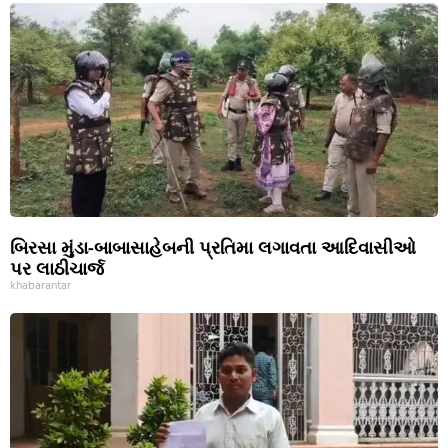
બિરસા મુંડા-બાબાસાહેબની પ્રતિમા લગાવતા આદિવાસીઓ
પર લાઠીચાર્જ
khabarantar