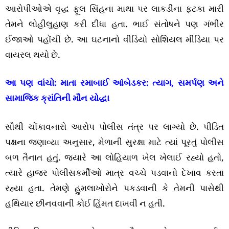
આરોપીઓએ વૃદ્ધ ફૂલ સિંહના માથા પર લાકડીના ફટકા મારી
તેમને લોહીલુહાણ કરી દીધા હતા. ભાઈ સંતોષને પણ ગંભીર
ઈજાઓ પહોંચી છે. આ ઘટનાનો વીડિયો સોશિયલ મીડિયા પર
વાયરલ થયો છે.
આ પણ વાંચો:
માતા રમાબાઈ આંબેડકર: ત્યાગ, સમર્પણ અને
સામાજિક ક્રાંતિની મૌન યોદ્ધા
સૌથી ચોંકાવનારો આરોપ પોલીસ તંત્ર પર લાગ્યો છે. પીડિત
પક્ષના જણાવ્યા અનુસાર, મેળાની સુરક્ષા માટે ત્યાં પૂરતું પોલીસ
બળ તૈનાત હતું. જ્યારે આ લોહિયાળ ખેલ ખેલાઈ રહ્યો હતો,
ત્યારે હાજર પોલીસકર્મીઓ માત્ર વચ્ચે પડવાનો દેખાવ કરતા
રહ્યા હતા. તેમણે હુમલાખોરોને પકડવાની કે તેમની પાસેથી
હથિયાર છીનવવાની કોઈ હિંમત દાખવી ન હતી.