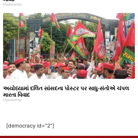
khabarantar
અયોધ્યામાં દલિત સાંસદના પોસ્ટર પર સાધુ-સંતોએ ચંપલ
મારતા વિવાદ
khabarantar
[democracy id="2"]