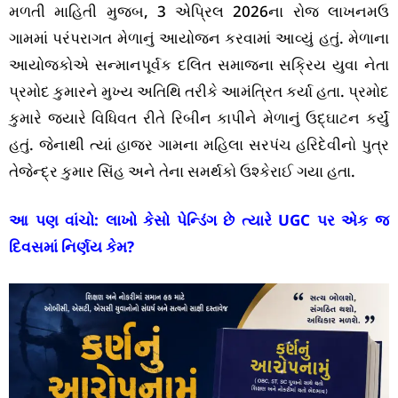
મળતી માહિતી મુજબ, 3 એપ્રિલ 2026ના રોજ લાખનમઉ
ગામમાં પરંપરાગત મેળાનું આયોજન કરવામાં આવ્યું હતું. મેળાના
આયોજકોએ સન્માનપૂર્વક દલિત સમાજના સક્રિય યુવા નેતા
પ્રમોદ કુમારને મુખ્ય અતિથિ તરીકે આમંત્રિત કર્યા હતા. પ્રમોદ
કુમારે જ્યારે વિધિવત રીતે રિબીન કાપીને મેળાનું ઉદ્ઘાટન કર્યું
હતું. જેનાથી ત્યાં હાજર ગામના મહિલા સરપંચ હરિદેવીનો પુત્ર
તેજેન્દ્ર કુમાર સિંહ અને તેના સમર્થકો ઉશ્કેરાઈ ગયા હતા.
આ પણ વાંચો:
લાખો કેસો પેન્ડિંગ છે ત્યારે UGC પર એક જ
દિવસમાં નિર્ણય કેમ?