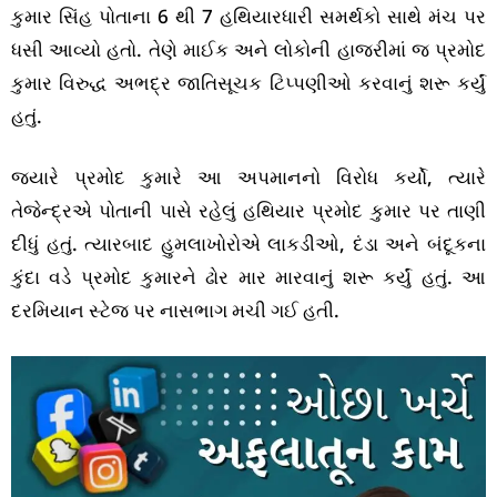
કુમાર સિંહ પોતાના 6 થી 7 હથિયારધારી સમર્થકો સાથે મંચ પર
ધસી આવ્યો હતો. તેણે માઈક અને લોકોની હાજરીમાં જ પ્રમોદ
કુમાર વિરુદ્ધ અભદ્ર જાતિસૂચક ટિપ્પણીઓ કરવાનું શરૂ કર્યું
હતું.
જ્યારે પ્રમોદ કુમારે આ અપમાનનો વિરોધ કર્યો, ત્યારે
તેજેન્દ્રએ પોતાની પાસે રહેલું હથિયાર પ્રમોદ કુમાર પર તાણી
દીધું હતું. ત્યારબાદ હુમલાખોરોએ લાકડીઓ, દંડા અને બંદૂકના
કુંદા વડે પ્રમોદ કુમારને ઢોર માર મારવાનું શરૂ કર્યું હતું. આ
દરમિયાન સ્ટેજ પર નાસભાગ મચી ગઈ હતી.