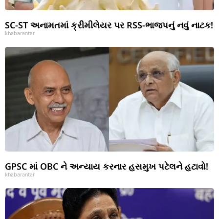
SC-ST અનામતમાં ક્રીમીલેયર પર RSS-ભાજપનું નવું નાટક!
khabarantar
GPSC માં OBC ને અન્યાય કરનાર હસમુખ પટેલને હટાવો!
khabarantar