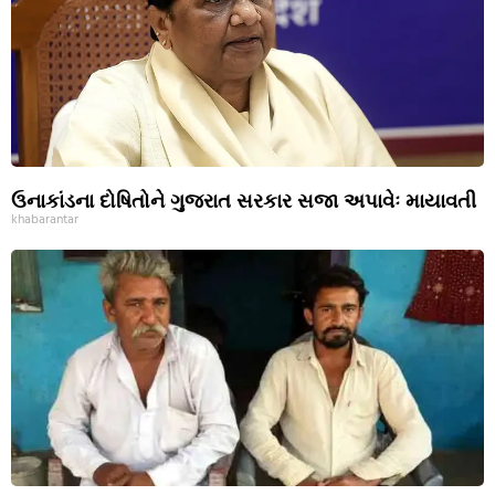
ઉનાકાંડના દોષિતોને ગુજરાત સરકાર સજા અપાવેઃ માયાવતી
khabarantar