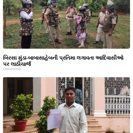
બિરસા મુંડા-બાબાસાહેબની પ્રતિમા લગાવતા આદિવાસીઓ
પર લાઠીચાર્જ
khabarantar