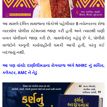
આ મામલે દલિત સમાજના લોકોએ પહેલીવાર 8 નવેમ્બરના રોજ
બારસોલ પોલીસ સ્ટેશનમાં જાણ કરી હતી અને ત્યારથી ઘણી
વખત પોલીસને જાણ કરી છે. ગામલોકોનું કહેવું છે કે, પોલીસે
વાળંદોને કાનૂની કાર્યવાહીની ધમકી આપી હતી, પરંતુ કંઈ
બદલાયું નથી.
આ પણ વાંચો:
દાણીલીમડાના રોગચાળા અંગે NHRC નું સચિવ,
કલેક્ટર, AMC ને તેડું