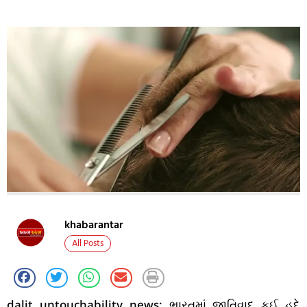
khabarantar
All Posts
dalit untouchability news: ભારતમાં જાતિવાદ કઈ હદે