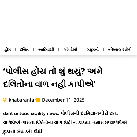
હોમ
દલિત
આદિવાસી
ઓબીસી
લઘુમતી
સ્પેશ્યલ સ્ટોરી
‘પોલીસ હોય તો શું થયું? અમે
દલિતોના વાળ નહીં કાપીએ’
khabarantar
December 11, 2025
dalit untouchability news: પોલીસની દરમિયાનગીરી છતાં
વાળંદોએ ગામના દલિતોના વાળ-દાઢી ન કાપ્યા. તમામ છ વાળંદોએ
દુકાનો બંધ કરી દીધી.