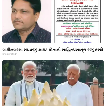
ગાંધીનગરમાં રાઘવજી માધડ પોતાની સાહિત્યયાત્રા રજૂ કરશે
khabarantar