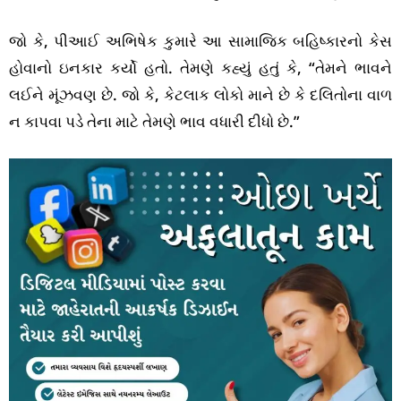
જો કે, પીઆઈ અભિષેક કુમારે આ સામાજિક બહિષ્કારનો કેસ
હોવાનો ઇનકાર કર્યો હતો. તેમણે કહ્યું હતું કે, “તેમને ભાવને
લઈને મૂંઝવણ છે. જો કે, કેટલાક લોકો માને છે કે દલિતોના વાળ
ન કાપવા પડે તેના માટે તેમણે ભાવ વધારી દીધો છે.”