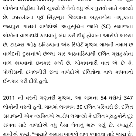
લોકોના લોહીમાં પેસી ચૂક્યો છે તેનો વધુ એક પુરાવો સામે આવ્યો
છે. ઝારખંડના પૂર્વ સિંહભૂમ જિલ્લાના બહરાગોરા તાલુકાના
જયપુરા ગામમાં વાળંદોએ અનુસૂચિત જાતિ (SC) સમાજના
લોકોના વાળ-દાઢી કાપવાનું બંધ કરી દીધું હોવાના આરોપો લાગ્યા
છે. ટાઇમ્સ ઓફ ઇન્ડિયાના એક રિપોર્ટ મુજબ ગામની તમામ છ
વાળંદની દુકાનોએ છેલ્લા ચાર અઠવાડિયાથી દલિત ગ્રાહકોના
વાળ કાપવાનો ઇનકાર કર્યો છે. ચોંકાવનારી વાત એ છે કે,
પોલીસની દખલગીરી છતાં વાળંદોએ દલિતોના વાળ કાપવાનો
ઈનકાર કરી દીધો હતો.
2011 ની વસ્તી ગણતરી મુજબ, આ ગામના 54 ઘરોમાં 347
લોકોની વસ્તી હતી. ગામમાં લગભગ 30 દલિત પરિવારો છે. દલિત
સમાજની એક વ્યક્તિએ આરોપ લગાવ્યો કે દલિત ગ્રાહકોને દૂર
રાખવા માટે વાળંદોએ વધુ પૈસા લેવાનું શરૂ કર્યું છે. રખાહરી
મુખીએ કહ્યું, “જ્યારે અમારા બાળકો વાળ કપાવવા માટે જાય છે,