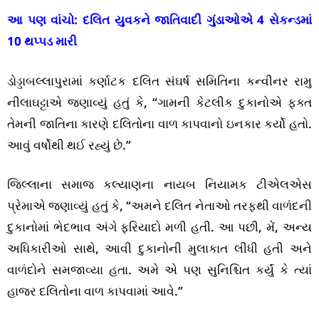
આ પણ વાંચો:
દલિત યુવકને જાતિવાદી ગુંડાઓએ 4 સેકન્ડમાં
10 થપ્પડ મારી
ડોડ્ડાબલ્લાપુરામાં કર્ણાટક દલિત સંઘર્ષ સમિતિના કન્વીનર રામુ
નીલાઘટ્ટાએ જણાવ્યું હતું કે, “ગામની કેટલીક દુકાનોએ ફક્ત
તેમની જાતિના કારણે દલિતોના વાળ કાપવાનો ઇનકાર કર્યો હતો.
આવું વર્ષોથી થઈ રહ્યું છે.”
જિલ્લાના સમાજ કલ્યાણના નાયબ નિયામક ટીએલએસ
પ્રેમાએ જણાવ્યું હતું કે, “અમને દલિત નેતાઓ તરફથી વાળંદની
દુકાનોમાં ભેદભાવ અંગે ફરિયાદો મળી હતી. આ પછી, મેં, અન્ય
અધિકારીઓ સાથે, આવી દુકાનોની મુલાકાત લીધી હતી અને
વાળંદોને સમજાવ્યા હતા. અમે એ પણ સુનિશ્ચિત કર્યું કે ત્યાં
હાજર દલિતોના વાળ કાપવામાં આવે.”