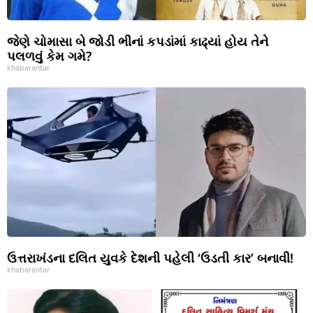
જેણે ચોમાસા બે જોડી ભીનાં કપડાંમાં કાઢ્યાં હોય તેને
પલળવું કેમ ગમે?
khabarantar
ઉત્તરાખંડના દલિત યુવકે દેશની પહેલી ‘ઉડતી કાર’ બનાવી!
khabarantar