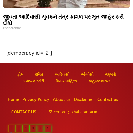
જીવતા આદિવાસી યુવકને તંત્રે કાગળ પર મૃત જાહેર કરી
દીધો
khabarantar
[democracy id="2"]
હોમ
દલિત
આદિવાસી
ઓબીસી
લઘુમતી
સ્પેશ્યલ સ્ટોરી
વિચાર સાહિત્ય
બહુજનનાયક
Home
Privacy Policy
About us
Disclaimer
Contact us
contact@khabarantar.in
CONTACT US
1
1
2
5
1
2