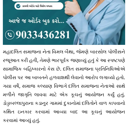
મહાદલિત સમાજના નેતા વિમલ બૈથા, જેમણે બારસોલ પોલીસને
રજૂઆત કરી હતી, તેમણે ભારપૂર્વક જણાવ્યું હતું કે આ સ્પષ્ટપણે
સામાજિક બહિષ્કારનો કેસ છે. દલિત સમાજના પ્રતિનિધિઓએ
પોલીસ પર આ બાબતને હળવાશથી લેવાનો આરોપ લગાવ્યો હતો.
ગયા વર્ષે, સમાજ કલ્યાણ વિભાગે દલિત સમાજના નેતાઓ સાથે
મળીને જાગૃતિ લાવવા માટે એક કૂચનું આયોજન કર્યું હતું.
ડોડ્ડાબલ્લાપુરાના કડાનુર ગામમાં દુકાનોમાં દલિતોને વાળ કાપવાનો
કથિત ઇનકાર કરવામાં આવ્યા બાદ આ કૂચનું આયોજન
કરવામાં આવ્યું હતું.