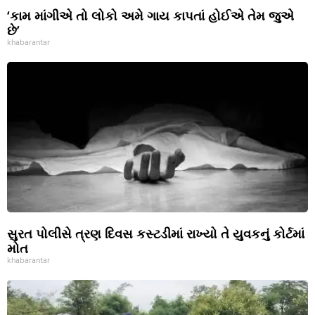
‘કામ માંગીએ તો લોકો અમે ગાય કાપતાં હોઈએ તેમ જુએ
છે’
khabarantar
સુરત પોલીસે ત્રણ દિવસ કસ્ટડીમાં રાખ્યો તે યુવકનું કોર્ટમાં
મોત
khabarantar