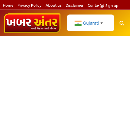
Home
Privacy Policy
About us
Disclaimer
Contact us
Sign up
Gujarati
▼