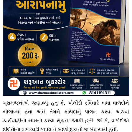
ગ્રામજનોએ જણાવ્યું હતું કે, પોલીસે રવિવારે બધા વાળંદોને
બોલાવ્યા હતા અને તેમને કાયદાનું પાલન કરવા અથવા
કાર્યવાહીનો સામનો કરવા સૂચના આપી હતી. જો કે, વાળંદોએ
દલિતોના વાળ-દાઢી કાપવાને બદલે દુકાનો જ બંધ રાખી હતી.