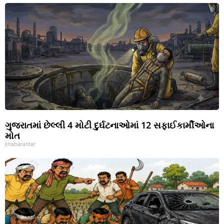
ગુજરાતમાં છેલ્લી 4 મોટી દુર્ઘટનાઓમાં 12 સફાઈકાર્મીઓના
મોત
khabarantar