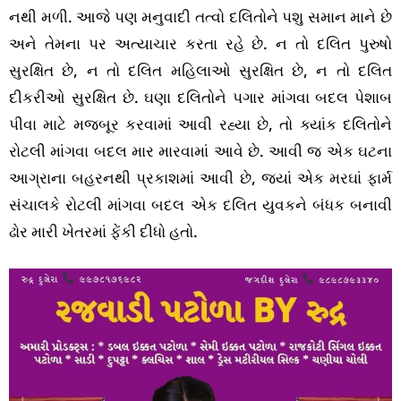
નથી મળી. આજે પણ મનુવાદી તત્વો દલિતોને પશુ સમાન માને છે
અને તેમના પર અત્યાચાર કરતા રહે છે. ન તો દલિત પુરુષો
સુરક્ષિત છે, ન તો દલિત મહિલાઓ સુરક્ષિત છે, ન તો દલિત
દીકરીઓ સુરક્ષિત છે. ઘણા દલિતોને પગાર માંગવા બદલ પેશાબ
પીવા માટે મજબૂર કરવામાં આવી રહ્યા છે, તો ક્યાંક દલિતોને
રોટલી માંગવા બદલ માર મારવામાં આવે છે. આવી જ એક ઘટના
આગ્રાના બહરનથી પ્રકાશમાં આવી છે, જ્યાં એક મરઘાં ફાર્મ
સંચાલકે રોટલી માંગવા બદલ એક દલિત યુવકને બંધક બનાવી
ઢોર મારી ખેતરમાં ફેંકી દીધો હતો.