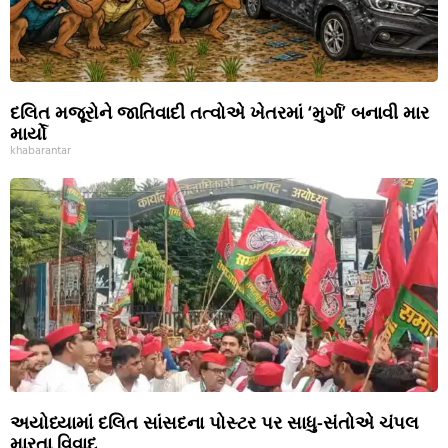
દલિત મજૂરોને જાતિવાદી તત્વોએ ખેતરમાં ‘મુર્ગા’ બનાવી માર
માર્યો
khabarantar
અયોધ્યામાં દલિત સાંસદના પોસ્ટર પર સાધુ-સંતોએ ચંપલ
મારતા વિવાદ