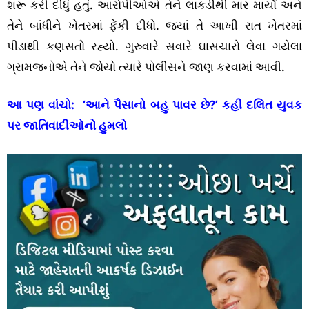
શરૂ કરી દીધું હતું. આરોપીઓએ તેને લાકડીથી માર માર્યો અને
તેને બાંધીને ખેતરમાં ફેંકી દીધો. જ્યાં તે આખી રાત ખેતરમાં
પીડાથી કણસતો રહ્યો. ગુરુવારે સવારે ઘાસચારો લેવા ગયેલા
ગ્રામજનોએ તેને જોયો ત્યારે પોલીસને જાણ કરવામાં આવી.
આ પણ વાંચો:
‘આને પૈસાનો બહુ પાવર છે?’ કહી દલિત યુવક
પર જાતિવાદીઓનો હુમલો