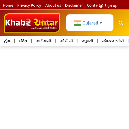
Home
Privacy Policy
About us
Disclaimer
Contact us
Sign up
Gujarati
▼
હોમ
દલિત
આદિવાસી
ઓબીસી
લઘુમતી
સ્પેશ્યલ સ્ટોરી