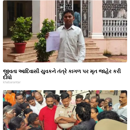
જીવતા આદિવાસી યુવકને તંત્રે કાગળ પર મૃત જાહેર કરી
દીધો
khabarantar