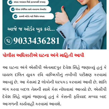
પોલીસ અધિકારીએ ઘટના અંગે માહિતી આપી
આ ઘટના અંગે એસીપી એતમાદપુર દેવેશ સિંહે જણાવ્યું હતું કે
ઘાયલ દલિત યુવક રવિ વાલ્મિકીનું તબીબી પરીક્ષણ કરવામાં
આવ્યું છે. આ કેસમાં 2 લોકોની ધરપકડ કરવામાં આવી છે. શાંતિ
ભંગ કરવા બદલ તેમની સામે કેસ નોંધવામાં આવ્યો છે. એસીપી
દેવેશ સિંહે વધુમાં જણાવ્યું હતું કે કેસની ફરિયાદ મળ્યા બાદ
આગળની કાર્યવાહી કરવામાં આવશે.