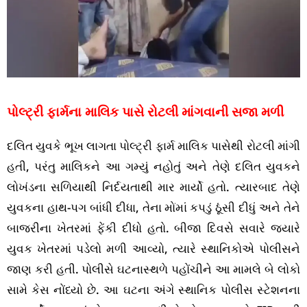
પોલ્ટ્રી ફાર્મના માલિક પાસે રોટલી માંગવાની સજા મળી
દલિત યુવકે ભૂખ લાગતા પોલ્ટ્રી ફાર્મ માલિક પાસેથી રોટલી માંગી
હતી, પરંતુ માલિકને આ ગમ્યું નહોતું અને તેણે દલિત યુવકને
લોખંડના સળિયાથી નિર્દયતાથી માર માર્યો હતો. ત્યારબાદ તેણે
યુવકના હાથ-પગ બાંધી દીધા, તેના મોંમાં કપડું ઠૂંસી દીધું અને તેને
બાજરીના ખેતરમાં ફેંકી દીધો હતો. બીજા દિવસે સવારે જ્યારે
યુવક ખેતરમાં પડેલો મળી આવ્યો, ત્યારે સ્થાનિકોએ પોલીસને
જાણ કરી હતી. પોલીસે ઘટનાસ્થળે પહોંચીને આ મામલે બે લોકો
સામે કેસ નોંધ્યો છે. આ ઘટના અંગે સ્થાનિક પોલીસ સ્ટેશનના