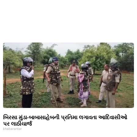
બિરસા મુંડા-બાબાસાહેબની પ્રતિમા લગાવતા આદિવાસીઓ
પર લાઠીચાર્જ
khabarantar