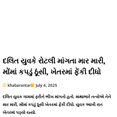
દલિત યુવકે રોટલી માંગતા માર મારી,
મોંમાં કપડું ઠૂંસી, ખેતરમાં ફેંકી દીધો
khabarantar
July 4, 2025
દલિત યુવક ગામમાં ફરીને ભીખ માંગતો હતો. માથાભારે તત્વોએ તેને
માર મારી, મોંમાં કપડું ઠૂંસી ખેતરમાં ફેંકી દીધો. યુવક આખી રાત
ખેતરમાં પડ્યો રહ્યો.