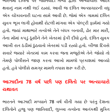
ભારતમાં દલિતો પર જાતિવાદી તત્વો દ્વારા અત્યાચારો ઓછા
થવાનું નામ નથી લઈ રહ્યાં. આવી જ દલિત અત્યાચારની વધુ
એક ચોંકાવનારી ઘટના સામે આવી છે. જેમાં એક ગામમાં દલિત
યુવક ભૂખ લાગી હોવાથી રોટલી માંગવા એક પોલ્ટ્રી ફાર્મમાં ગયો
હતો. જ્યાં માથાભારે તત્વોએ તેને બંધક બનાવી, ઢોર માર મારી,
તેના મોંમાં કપડું ઠૂંસીને તેને ખેતરમાં ફેંકી દીધો હતો. દલિત યુવક
આખી રાત ઠંડીમાં ઠુંઠવાતો ખેતરમાં પડી રહ્યો હતો. બીજા દિવસે
સવારે જ્યારે ખેતરમાં કામ કરવા જતા મજૂરોએ તેને જોયો તો
તેમણે પોલીસને જાણ કરતા આખો મામલો પ્રકાશમાં આવ્યો
હતો. હવે પોલીસે સમગ્ર મામલે તપાસ શરૂ કરી છે.
આઝાદીના 78 વર્ષ પછી પણ દલિતો પર અત્યાચારો
યથાવત
ભારતને આઝાદી મળ્યાને 78 વર્ષ વીતી ગયા છે પરંતુ દેશના
દલિતોને હજુ પણ જાતિવાદી, લુખ્ખા તત્વોના આતંકથી મુક્તિ