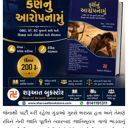
જેનાથી પાર્ટી કરી રહેલા ગુંડાઓ ગુસ્સે ભરાયા હતા અને તેમણે
રવિને તેની જાતિ પૂછીને ત્યારબાદ જાતિસૂચક ગાળો ભાંડવાનું