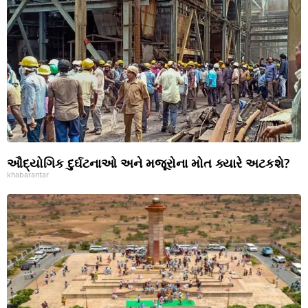
ઔદ્યોગિક દુર્ઘટનાઓ અને મજૂરોના મોત ક્યારે અટકશે?
khabarantar