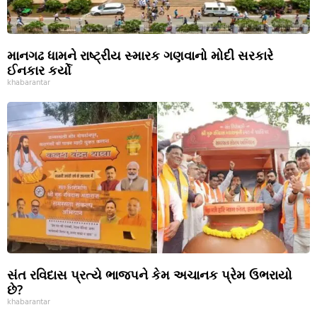
માનગઢ ધામને રાષ્ટ્રીય સ્મારક ગણવાનો મોદી સરકારે
ઈનકાર કર્યો
khabarantar
સંત રવિદાસ પ્રત્યે ભાજપને કેમ અચાનક પ્રેમ ઉભરાયો
છે?
khabarantar