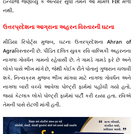
ઇન્ચાર્જે જણાવ્યું કે અત્યાર સુધી તેમને આ મામલે FIR મળી
નથી.
ઉત્તરપ્રદેશના આગ્રાના અહરન વિસ્તારની ઘટના
મીડિયા રિપોર્ટ્સ મુજબ, ઘટના ઉત્તરપ્રદેશના Ahran of
Agraવિસ્તારની છે. પીડિત દલિત યુવક રવિ વાલ્મિકી અહરનના
નાગલા ગોવર્ધન ગામનો રહેવાસી છે. તે ગામડે ગામડે ફરે છે અને
લોકો પાસે ભીખ માંગે છે, જેથી કોઈક રીતે પોતાનું ગુજરાન ચલાવી
શકે. નિત્યક્રમ મુજબ ભીખ માંગવા માટે નાગલા ગોવર્ધન અને
નાગલા બારી વચ્ચે આવેલા પોલ્ટ્રી ફાર્મમાં પહોંચી ગયો હતો.
જ્યાં કેટલાક લોકો પોલ્ટ્રી ફાર્મમાં પાર્ટી કરી રહ્યા હતા. રવિએ
તેમની પાસે રોટલી માંગી હતી.