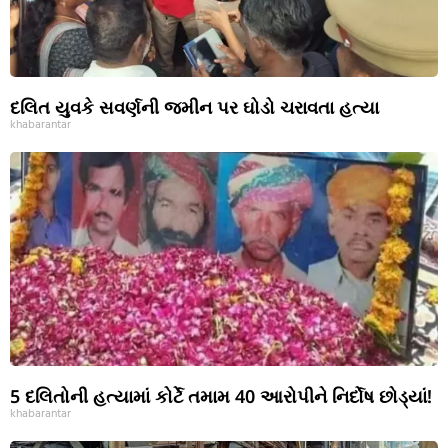
દલિત યુવકે સવર્ણની જમીન પર ઘોડો ચરાવતા હત્યા
khabarantar
5 દલિતોની હત્યામાં કોર્ટે તમામ 40 આરોપીને નિર્દોષ છોડ્યાં!
khabarantar