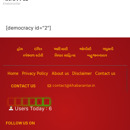
khabarantar
[democracy id="2"]
હોમ
દલિત
આદિવાસી
ઓબીસી
લઘુમતી
સ્પેશ્યલ સ્ટોરી
વિચાર સાહિત્ય
બહુજનનાયક
Home
Privacy Policy
About us
Disclaimer
Contact us
contact@khabarantar.in
CONTACT US
1
1
2
2
0
7
Users Today : 6
FOLLOW US ON