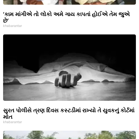
‘કામ માંગીએ તો લોકો અમે ગાય કાપતાં હોઈએ તેમ જુએ
છે’
khabarantar
સુરત પોલીસે ત્રણ દિવસ કસ્ટડીમાં રાખ્યો તે યુવકનું કોર્ટમાં
મોત
khabarantar