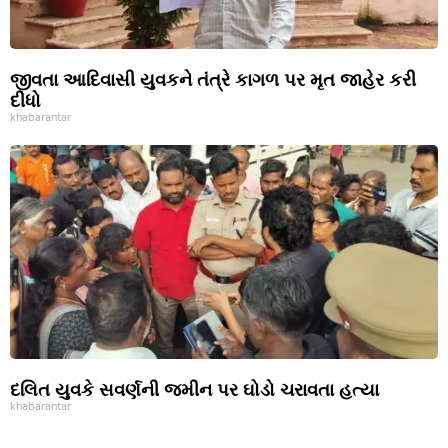
જીવતા આદિવાસી યુવકને તંત્રે કાગળ પર મૃત જાહેર કરી
દીધો
khabarantar
દલિત યુવકે સવર્ણની જમીન પર ઘોડો ચરાવતા હત્યા
khabarantar