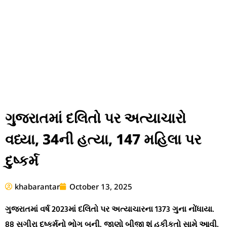
ગુજરાતમાં દલિતો પર અત્યાચારો
વધ્યા, 34ની હત્યા, 147 મહિલા પર
દુષ્કર્મ
khabarantar
October 13, 2025
ગુજરાતમાં વર્ષ 2023માં દલિતો પર અત્યાચારના 1373 ગુના નોંધાયા.
88 સગીરા દુષ્કર્મનો ભોગ બની. જાણો બીજી શું હકીકતો સામે આવી.