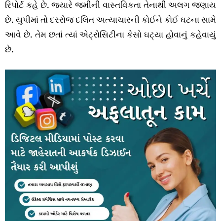
રિપોર્ટ કહે છે. જ્યારે જમીની વાસ્તવિકતા તેનાથી અલગ જણાય
છે. યુપીમાં તો દરરોજ દલિત અત્યાચારની કોઈને કોઈ ઘટના સામે
આવે છે. તેમ છતાં ત્યાં એટ્રોસિટીના કેસો ઘટ્યા હોવાનું કહેવાયું
છે.