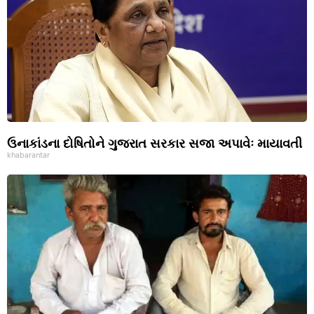
ઉનાકાંડના દોષિતોને ગુજરાત સરકાર સજા અપાવેઃ માયાવતી
khabarantar