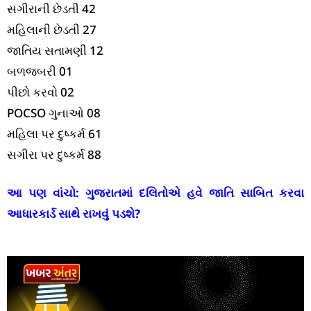
સગીરાની છેડતી 42
મહિલાની છેડતી 27
જાતિય સતામણી 12
બળજબરી 01
પીછો કરવો 02
POCSO ગુનાઓ 08
મહિલા પર દુષ્કર્મ 61
સગીરા પર દુષ્કર્મ 88
આ પણ વાંચો:
ગુજરાતમાં દલિતોએ હવે જાતિ સાબિત કરવા
આધારકાર્ડ સાથે રાખવું પડશે?