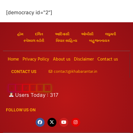
[democracy id="2"]
હોમ
દલિત
આદિવાસી
ઓબીસી
લઘુમતી
સ્પેશ્યલ સ્ટોરી
વિચાર સાહિત્ય
બહુજનનાયક
Home
Privacy Policy
About us
Disclaimer
Contact us
contact@khabarantar.in
CONTACT US
1
1
2
4
3
5
Users Today : 317
FOLLOW US ON