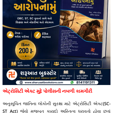
એટ્રોસિટી એક્ટ મુદ્દે પોલીસની નબળી કામગીરી
અનુસૂચિત જાતિના લોકોની સુરક્ષા માટે એટ્રોસિટી એક્ટ(SC-
ST Act) જેવો મજબૂત કાયદો અસ્તિત્વ ધરાવતો હોવા છતાં