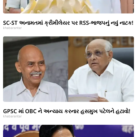
SC-ST અનામતમાં ક્રીમીલેયર પર RSS-ભાજપનું નવું નાટક!
khabarantar
GPSC માં OBC ને અન્યાય કરનાર હસમુખ પટેલને હટાવો!
khabarantar