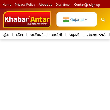
Home
Privacy Policy
About us
Disclaimer
Contact us
Sign up
Gujarati
▼
હોમ
દલિત
આદિવાસી
ઓબીસી
લઘુમતી
સ્પેશ્યલ સ્ટોરી