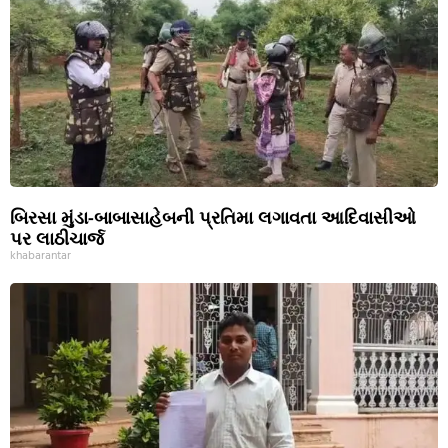
બિરસા મુંડા-બાબાસાહેબની પ્રતિમા લગાવતા આદિવાસીઓ
પર લાઠીચાર્જ
khabarantar