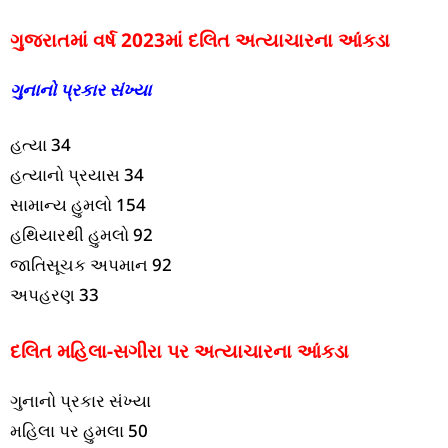
ગુજરાતમાં વર્ષ 2023માં દલિત અત્યાચારના આંકડા
ગુનાનો પ્રકાર સંખ્યા
હત્યા 34
હત્યાનો પ્રયાસ 34
સામાન્ય હુમલો 154
હથિયારથી હુમલો 92
જાતિસૂચક અપમાન 92
અપહરણ 33
દલિત મહિલા-સગીરા પર અત્યાચારના આંકડા
ગુનાનો પ્રકાર સંખ્યા
મહિલા પર હુમલા 50