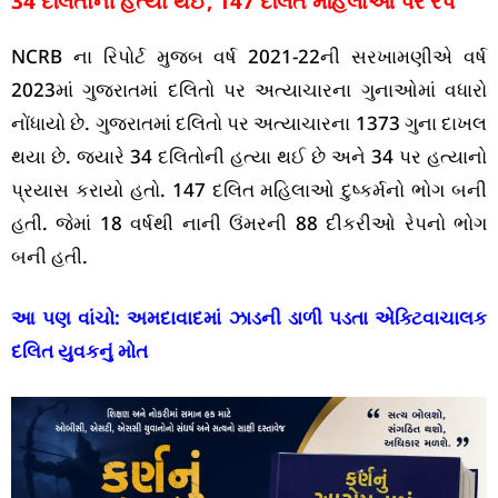
34 દલિતોની હત્યા થઈ, 147 દલિત મહિલાઓ પર રેપ
NCRB ના રિપોર્ટ મુજબ વર્ષ 2021-22ની સરખામણીએ વર્ષ
2023માં ગુજરાતમાં દલિતો પર અત્યાચારના ગુનાઓમાં વધારો
નોંધાયો છે. ગુજરાતમાં દલિતો પર અત્યાચારના 1373 ગુના દાખલ
થયા છે. જ્યારે 34 દલિતોની હત્યા થઈ છે અને 34 પર હત્યાનો
પ્રયાસ કરાયો હતો. 147 દલિત મહિલાઓ દુષ્કર્મનો ભોગ બની
હતી. જેમાં 18 વર્ષથી નાની ઉંમરની 88 દીકરીઓ રેપનો ભોગ
બની હતી.
આ પણ વાંચો:
અમદાવાદમાં ઝાડની ડાળી પડતા એક્ટિવાચાલક
દલિત યુવકનું મોત