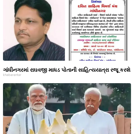
ગાંધીનગરમાં રાઘવજી માધડ પોતાની સાહિત્યયાત્રા રજૂ કરશે
khabarantar