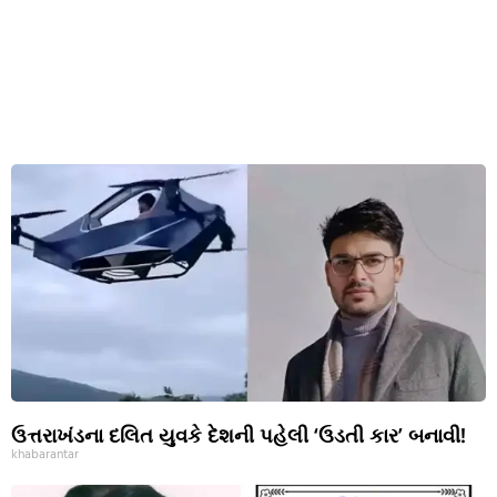
ઉત્તરાખંડના દલિત યુવકે દેશની પહેલી ‘ઉડતી કાર’ બનાવી!
khabarantar