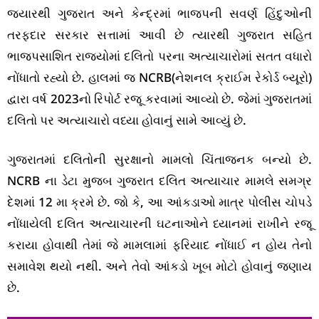
જ્યારથી ગુજરાત અને કેન્દ્રમાં ભાજપની સવર્ણ હિંદુઓની
તરફદાર સરકાર સત્તામાં આવી છે ત્યારથી ગુજરાત સહિત
ભાજપસાશિત રાજ્યોમાં દલિતો પરના અત્યાચારોમાં સતત વધારો
નોંધાતો રહ્યો છે. હાલમાં જ NCRB(નેશનલ ક્રાઈમ રેકોર્ડ બ્યૂરો)
દ્વારા વર્ષ 2023નો રિપોર્ટ રજૂ કરવામાં આવ્યો છે. જેમાં ગુજરાતમાં
દલિતો પર અત્યાચારો વધ્યા હોવાનું સામે આવ્યું છે.
ગુજરાતમાં દલિતોની સુરક્ષાનો મામલો ચિંતાજનક બન્યો છે.
NCRB ના ડેટા મુજબ ગુજરાત દલિત અત્યાચાર મામલે સમગ્ર
દેશમાં 12 મા ક્રમે છે. જો કે, આ આંકડાઓ માત્ર પોલીસ ચોપડે
નોંધાયેલી દલિત અત્યાચારની ઘટનાઓને ધ્યાનમાં રાખીને રજૂ
કરાયા હોવાથી તેમાં જે મામલામાં ફરિયાદ નોંધાઈ ન હોય તેનો
સમાવેશ થયો નથી. અને તેવો આંકડો ખૂબ મોટો હોવાનું જણાય
છે.