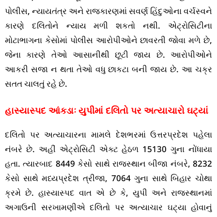
પોલીસ, ન્યાયતંત્ર અને રાજકારણમાં સવર્ણ હિંદુઓના વર્ચસ્વને
કારણે દલિતોને ન્યાય મળી શકતો નથી. એટ્રોસિટીના
મોટાભાગના કેસોમાં પોલીસ આરોપીઓને છાવરતી જોવા મળે છે,
જેના કારણે તેઓ આસાનીથી છૂટી જાય છે. આરોપીઓને
આકરી સજા ન થતા તેઓ વધુ છાકટા બની જાય છે. આ ચક્ર
સતત ચાલતું રહે છે.
હાસ્યાસ્પદ આંકડાઃ યુપીમાં દલિતો પર અત્યાચારો ઘટ્યાં
દલિતો પર અત્યાચારના મામલે દેશભરમાં ઉત્તરપ્રદેશ પહેલા
નંબરે છે. અહીં એટ્રોસિટી એક્ટ હેઠળ 15130 ગુના નોંધાયા
હતા. ત્યારબાદ 8449 કેસો સાથે રાજસ્થાન બીજા નંબરે, 8232
કેસો સાથે મધ્યપ્રદેશ ત્રીજા, 7064 ગુના સાથે બિહાર ચોથા
ક્રમે છે. હાસ્યાસ્પદ વાત એ છે કે, યુપી અને રાજસ્થાનમાં
અગાઉની સરખામણીએ દલિતો પર અત્યાચાર ઘટ્યા હોવાનું