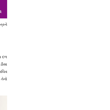
ત્રને
ાસ દળ
 ડીસા
સચિવ
તેનો