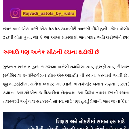
ત્યાર બાદ એક પછી એક ધડાધડ કામગીરી આરંભી દીધી હતી. જેમાં પોલીસ 
ઝડપી લીધા હતા. જો કે આ આખા મામલામાં જવાબદાર અધિકારીઓને છાવર
અગાઉ પણ અનેક સીટની રચના થયેલી છે
ગુજરાત સરકાર દ્વારા રાજયમાં બનેલી તક્ષશિલા કાંડ, હરણી કાંડ, ટ
(સ્પેશિયલ ઇન્વેસ્ટિગેશન ટીમ-એસઆઇટી) ની રચના કરવામાં આવી છે. ર
જીઆઇડીસીમાં થયેલા બ્લાસ્ટ મામલાને અતિગંભીર બનાવ ગણતા સરકારે 
કક્ષાના આઇએએસ અધિકારીના નેતૃત્વમાં આ વિશેષ તપાસ દળની રચના 
તલસ્પર્શી અહેવાલ સરકારને સોંપવા માટે પણ હરહંમેશાની જેમ જ તાકિદ કર