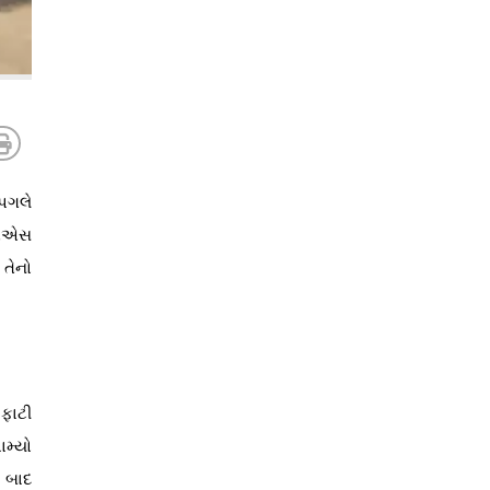
 પગલે
આઇએએસ
તેનો
 ફાટી
ામ્યો
ા બાદ