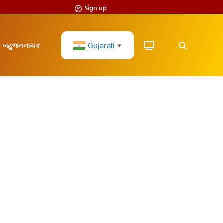
Sign up
Gujarati
બહુજનનાયક
▼