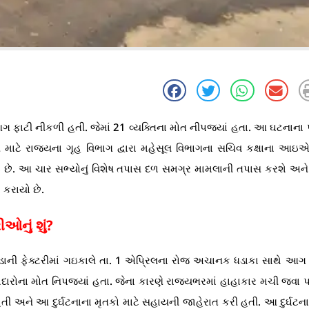
 આગ ફાટી નીકળી હતી. જેમાં 21 વ્યક્તિના મોત નીપજયાં હતા. આ ઘટનાના
તપાસ માટે રાજ્યના ગૃહ વિભાગ દ્વારા મહેસૂલ વિભાગના સચિવ કક્ષાના 
ઇ છે. આ ચાર સભ્યોનું વિશેષ તપાસ દળ સમગ્ર મામલાની તપાસ કરશે અને 
 કરાયો છે.
ઓનું શું?
કડાની ફેક્ટરીમાં ગઇકાલે તા. 1 એપ્રિલના રોજ અચાનક ધડાકા સાથે આગ
ારોના મોત નિપજ્યાં હતા. જેના કારણે રાજયભરમાં હાહાકાર મચી જવા પ
 હતી અને આ દુર્ઘટનાના મૃતકો માટે સહાયની જાહેરાત કરી હતી. આ દુર્ઘટન