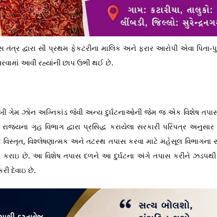
તંત્ર દ્વારા સૌ પ્રથમ ફેકટરીના માલિક અને ફરાર આરોપી એવા પિતા-પુ
વામાં આવી રહ્યાંની છાપ ઉભી થઈ છે.
ીઆરબી ગેમ ઝોન અગ્નિકાંડ જેવી અન્ય દુર્ઘટનાઓની જેમ જ એક વિશેષ તપ
ાજ્યના ગૃહ વિભાગ દ્વારા પ્રસિદ્ધ કરાયેલા સરકારી પરિપત્ર અનુસાર
વિસ્તૃત, વિશ્લેષણાત્મક અને તટસ્થ તપાસ કરવા માટે મહેસૂલ વિભાગના 
કરાઇ છે. આ વિશેષ તપાસ દળને આ દુર્ઘટના અંગે તપાસ કરીને ઝડપથી 
ી દેવાઇ છે.