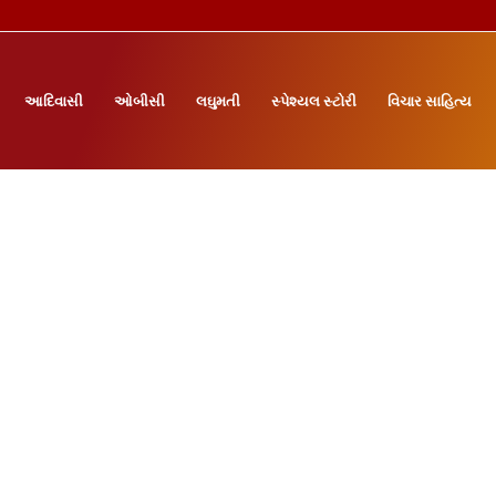
આદિવાસી
ઓબીસી
લઘુમતી
સ્પેશ્યલ સ્ટોરી
વિચાર સાહિત્ય