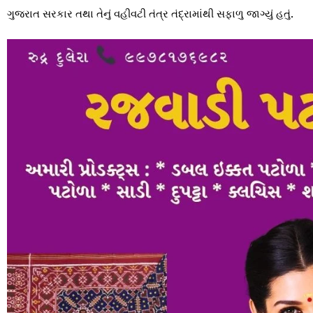
ગુજરાત સરકાર તથા તેનું વહીવટી તંત્ર તંદ્રામાંથી સફાળુ જાગ્યું હતું.