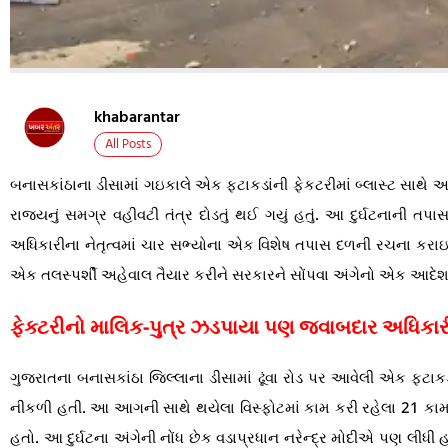
khabarantar
All Posts
બનાસકાંઠાના ડીસામાં ગઇકાલે એક ફટાકડાંની ફેકટરીમાં બ્લાસ્ટ સાથે
રાજયનું સમગ્ર વહીવટી તંત્ર દોડતું થઈ ગયું હતું. આ દુર્ઘટનાની 
અધિકારીના નેતૃત્વમાં ચાર સભ્યોના એક વિશેષ તપાસ દળની રચના કરા
એક તલસ્પર્શી અહેવાલ તૈયાર કરીને સરકારને સોંપવા અંગેનો એક આદેશ
ફેક્ટરીનો માલિક-પુત્ર ઝડપાયા પણ જવાબદાર અધિકારી
ગુજરાતના બનાસકાંઠા જિલ્લાના ડીસામાં ઢૂંવા રોડ પર આવેલી એક ફટા
નીકળી હતી. આ આગની સાથે થયેલા વિસ્ફોટમાં કામ કરી રહેલા 21 કામદ
હતો. આ દુર્ઘટના અંગેની નોંધ છેક વડાપ્રધાન નરેન્દ્ર મોદીએ પણ લીધી