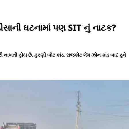
ીસાની ઘટનામાં પણ SIT નું નાટક?
રી નાખતી હોય છે. હરણી બોટ કાંડ, રાજકોટ ગેમ ઝોન કાંડ બાદ હવે