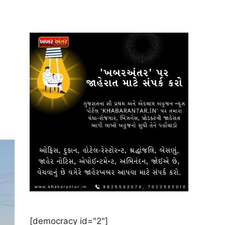
[democracy id="2"]