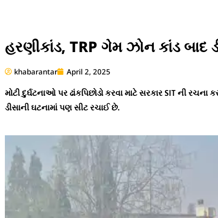
હરણીકાંડ, TRP ગેમ ઝોન કાંડ બાદ ડ
khabarantar
April 2, 2025
મોટી દુર્ઘટનાઓ પર ઢાંકપિછોડો કરવા માટે સરકાર SIT ની રચના ક
ડીસાની ઘટનામાં પણ સીટ રચાઈ છે.