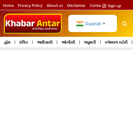
Home
Privacy Policy
About us
Disclaimer
Contact us
Sign up
Gujarati
▼
હોમ
દલિત
આદિવાસી
ઓબીસી
લઘુમતી
સ્પેશ્યલ સ્ટોરી