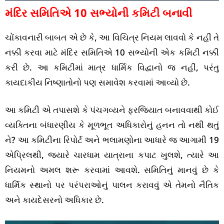
મંદિર સમિતિએ 10 સભ્યોની કમિટી બનાવી
ચોંકાવનારી બાબત એ છે કે, આ વિચિત્ર નિયમ લાવવો કે નહીં તે
નક્કી કરવા માટે મંદિર સમિતિએ 10 સભ્યોની એક કમિટી નક્કી
કરી છે. આ કમિટીમાં માત્ર ધાર્મિક વિદ્વાનો જ નહીં, પરંતુ
કાયદાકીય નિષ્ણાતોનો પણ સમાવેશ કરવામાં આવ્યો છે.
આ કમિટી એ તપાસશે કે પંચગવ્યને ફરજિયાત બનાવવાથી કોઈ
વ્યક્તિના બંધારણીય કે મૂળભૂત અધિકારોનું હનન તો નથી થતું
ને? આ કમિટીના રિપોર્ટ અને ભલામણોના આધારે જ આગામી 19
એપ્રિલથી, જ્યારે ચારધામ યાત્રાના કપાટ ખુલશે, ત્યારે આ
નિયમનો અમલ શરૂ કરવામાં આવશે. સમિતિનું માનવું છે કે
ધાર્મિક સ્થાનો પર પરંપરાઓનું પાલન કરાવવું એ તેમનો નૈતિક
અને કાયદેસરનો અધિકાર છે.