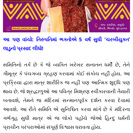
આ પણ વાંચો:
તિરુપતિમાં ભક્તોએ 5 વર્ષ સુધી ‘ચરબીયુક્ત’
લાડુનો પ્રસાદ લીધો!
સમિતિનો તર્ક છે કે જે વ્યક્તિ ખરેખર સનાતન ધર્મી છે, તેને
ગૌમૂત્ર કે પંચગવ્ય ગ્રહણ કરવામાં કોઈ સંકોચ નહીં હોય. આ
પ્રક્રિયા દ્વારા માત્ર શારીરિક જ નહીં પણ આત્મિક શુદ્ધિ પણ
થાય છે. જે શ્રદ્ધાળુઓ આ પવિત્ર મિશ્રણ સ્વીકારવાની તૈયારી
બતાવશે, તેમને જ મંદિરમાં સન્માનપૂર્વક દર્શન કરવા દેવામાં
આવશે. આ રીતે સમિતિ એ સુનિશ્ચિત કરવા માંગે છે કે મંદિરના
ગર્ભગૃહ સુધી માત્ર એ જ લોકો પહોંચે જેઓ હિન્દુ ધર્મની
પ્રાચીન પરંપરાઓમાં સંપૂર્ણ વિશ્વાસ ધરાવતા હોય.