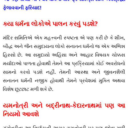
ફેલાવવાની ફરિયાદ!
ક્યા ધર્મના લોકોએ પાલન કરવું પડશે?
મંદિર સમિતિએ એક મહત્ત્વની સ્પષ્ટતા એ પણ કરી છે કે શીખ,
બૌદ્ધ અને જૈન સમુદાયના લોકો સનાતન ધર્મનો જ એક અભિન્ન
હિસ્સો છે. આ સમુદાયો અહિંસા અને આહાર વિષયક ચોક્કસ
મર્યાદાઓ પાળતા હોવાથી તેમને આ પ્રક્રિયામાં કોઈ અવરોધનો
સામનો કરવો પડશે નહીં. તેમની આસ્થા અને જીવનશૈલી
સનાતન ધર્મની નજીક હોવાથી તેમને પ્રવેશમાં મુક્તિ અથવા
વિશેષ છૂટછાટ મળી શકે છે.
યમનોત્રી અને બદ્રીનાથ-કેદારનાથમાં પણ આ
નિયમો આવશે
ગંગોત્રીના આ નિર્ણયની અસર યમનોત્રી પર પણ જોવા મળી