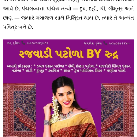
આવે છે. પંચગવ્યના પાંચેય તત્વો — દૂધ, દહીં, ઘી, ગૌમૂત્ર અને
છાણ — જ્યારે ગંગાજળ સાથે મિશ્રિત થાય છે, ત્યારે તે અત્યંત
પવિત્ર બને છે.