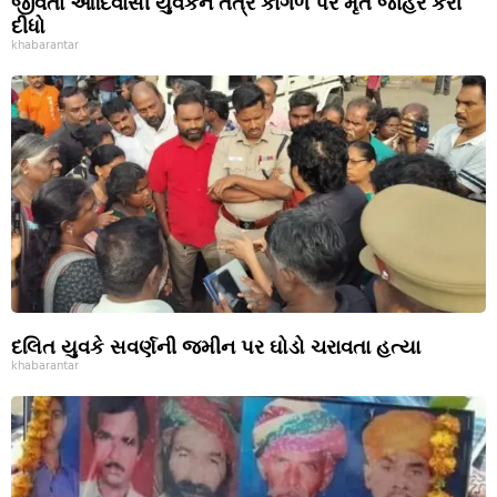
જીવતા આદિવાસી યુવકને તંત્રે કાગળ પર મૃત જાહેર કરી
દીધો
khabarantar
દલિત યુવકે સવર્ણની જમીન પર ઘોડો ચરાવતા હત્યા
khabarantar