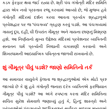
કડક ફેરફાર થવા જઈ રહ્યા છે. શ્રી પંચ ગંગોત્રી મંદિર સમિતિ
દ્વારા એક નવો પ્રસ્તાવ રજૂ કરવામાં આવ્યો છે, જે મુજબ હવે
ગંગોત્રી મંદિરમાં દર્શન કરવા આવતા પ્રત્યેક શ્રદ્ધાળુએ
પ્રવેશદ્વાર પર જ ‘પંચગવ્ય’ ગ્રહણ કરવું પડશે. આ પંચગવ્યમાં
ગાયનું દૂધ, દહીં, ઘી ઉપરાંત ગૌમૂત્ર અને ગાયના છાણનું મિશ્રણ
હશે. આ નિર્ણયનો મુખ્ય ઉદ્દેશ્ય મંદિરમાં પ્રવેશનાર વ્યક્તિની
સનાતન ધર્મ પ્રત્યેની નિષ્ઠાની ચકાસણી કરવાનો અને
શિખરધામની આધ્યાત્મિક પવિત્રતા જાળવી રાખવાનો છે.
શું ગૌમૂત્ર પીવું પડશે? જાણો સમિતિનો તર્ક
આ સમાચાર વાયુવેગે ફેલાતા જ શ્રદ્ધાળુઓમાં એક મોટો પ્રશ્ન
જાગ્યો છે કે શું હવે ગંગોત્રી જનારા દરેક વ્યક્તિએ ફરજિયાત
ગૌમૂત્ર પીવું પડશે? આ અંગે સ્પષ્ટતા કરતા મંદિર સમિતિના
સચિવ સુરેશ સેમવાલે જણાવ્યું હતું કે, હિન્દુ શાસ્ત્રો અને
પરંપરાઓમાં પંચગવ્યને શુદ્ધિકરણનું સર્વોચ્ચ માધ્યમ માનવામાં