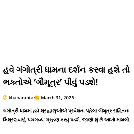
હવે ગંગોત્રી ધામના દર્શન કરવા હશે તો
ભક્તોએ ‘ગૌમૂત્ર’ પીવું પડશે!
khabarantar
March 31, 2026
ગંગોત્રી ધામમાં હવે શ્રદ્ધાળુઓએ પ્રવેશતા પહેલા ગૌમૂત્ર સહિતના
મિશ્રણવાળું 'પંચગવ્ય' ગ્રહણ કરવું પડશે, જાણો શું છે આખો મામલો.