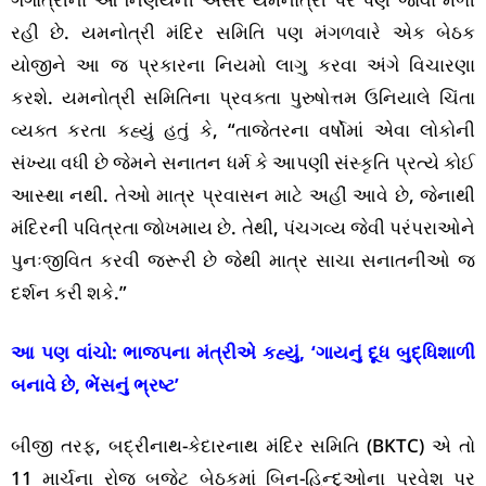
રહી છે. યમનોત્રી મંદિર સમિતિ પણ મંગળવારે એક બેઠક
યોજીને આ જ પ્રકારના નિયમો લાગુ કરવા અંગે વિચારણા
કરશે. યમનોત્રી સમિતિના પ્રવક્તા પુરુષોત્તમ ઉનિયાલે ચિંતા
વ્યક્ત કરતા કહ્યું હતું કે, “તાજેતરના વર્ષોમાં એવા લોકોની
સંખ્યા વધી છે જેમને સનાતન ધર્મ કે આપણી સંસ્કૃતિ પ્રત્યે કોઈ
આસ્થા નથી. તેઓ માત્ર પ્રવાસન માટે અહીં આવે છે, જેનાથી
મંદિરની પવિત્રતા જોખમાય છે. તેથી, પંચગવ્ય જેવી પરંપરાઓને
પુનઃજીવિત કરવી જરૂરી છે જેથી માત્ર સાચા સનાતનીઓ જ
દર્શન કરી શકે.”
આ પણ વાંચો:
ભાજપના મંત્રીએ કહ્યું, ‘ગાયનું દૂધ બુદ્ધિશાળી
બનાવે છે, ભેંસનું ભ્રષ્ટ’
બીજી તરફ, બદ્રીનાથ-કેદારનાથ મંદિર સમિતિ (BKTC) એ તો
11 માર્ચના રોજ બજેટ બેઠકમાં બિન-હિન્દુઓના પ્રવેશ પર