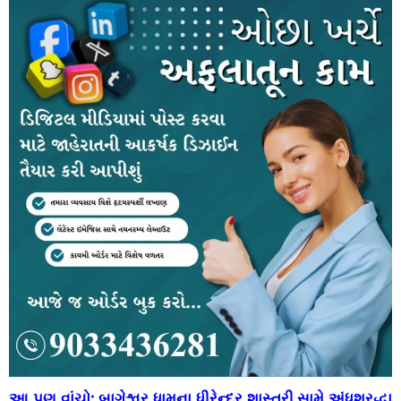
આ પણ વાંચો:
બાગેશ્વર ધામના ધીરેન્દ્ર શાસ્ત્રી સામે અંધશ્રદ્ધા