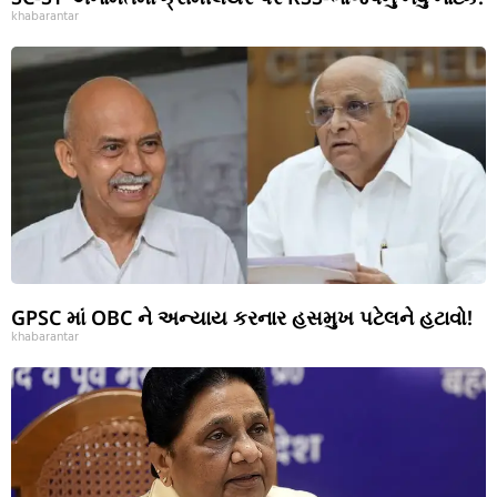
khabarantar
GPSC માં OBC ને અન્યાય કરનાર હસમુખ પટેલને હટાવો!
khabarantar