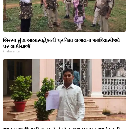
બિરસા મુંડા-બાબાસાહેબની પ્રતિમા લગાવતા આદિવાસીઓ
પર લાઠીચાર્જ
khabarantar