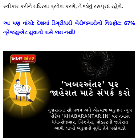
સ્વીકાર કરીને મંદિરમાં પ્રવેશ કરશે, તે જોવું રસપ્રદ રહેશે.
આ પણ વાંચો:
દેશમાં ડિગ્રીધારી બેરોજગારોનો વિસ્ફોટ: 67%
ગ્રેજ્યુએટ યુવાનો પાસે કામ નથી!