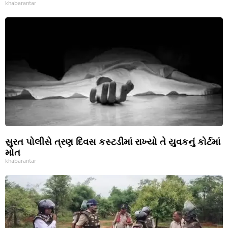
khabarantar
સુરત પોલીસે ત્રણ દિવસ કસ્ટડીમાં રાખ્યો તે યુવકનું કોર્ટમાં
મોત
khabarantar