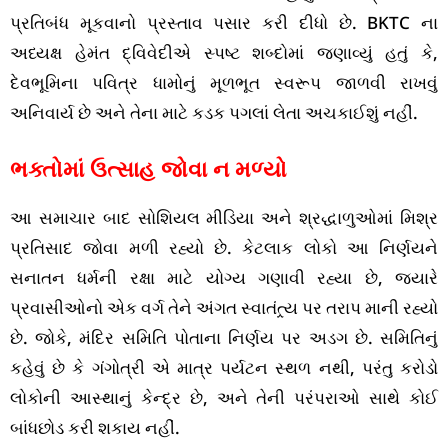
પ્રતિબંધ મૂકવાનો પ્રસ્તાવ પસાર કરી દીધો છે. BKTC ના
અધ્યક્ષ હેમંત દ્વિવેદીએ સ્પષ્ટ શબ્દોમાં જણાવ્યું હતું કે,
દેવભૂમિના પવિત્ર ધામોનું મૂળભૂત સ્વરૂપ જાળવી રાખવું
અનિવાર્ય છે અને તેના માટે કડક પગલાં લેતા અચકાઈશું નહીં.
ભક્તોમાં ઉત્સાહ જોવા ન મળ્યો
આ સમાચાર બાદ સોશિયલ મીડિયા અને શ્રદ્ધાળુઓમાં મિશ્ર
પ્રતિસાદ જોવા મળી રહ્યો છે. કેટલાક લોકો આ નિર્ણયને
સનાતન ધર્મની રક્ષા માટે યોગ્ય ગણાવી રહ્યા છે, જ્યારે
પ્રવાસીઓનો એક વર્ગ તેને અંગત સ્વાતંત્ર્ય પર તરાપ માની રહ્યો
છે. જોકે, મંદિર સમિતિ પોતાના નિર્ણય પર અડગ છે. સમિતિનું
કહેવું છે કે ગંગોત્રી એ માત્ર પર્યટન સ્થળ નથી, પરંતુ કરોડો
લોકોની આસ્થાનું કેન્દ્ર છે, અને તેની પરંપરાઓ સાથે કોઈ
બાંધછોડ કરી શકાય નહીં.