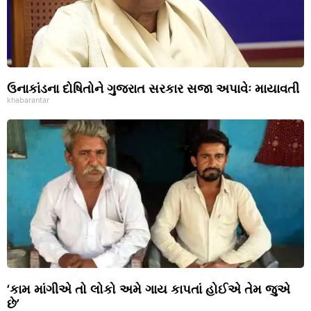
ઉનાકાંડના દોષિતોને ગુજરાત સરકાર સજા અપાવેઃ માયાવતી
khabarantar
‘કામ માંગીએ તો લોકો અમે ગાય કાપતાં હોઈએ તેમ જુએ
છે’