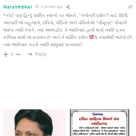
Narsinhbhai
4 months ago
*કોઈ પણ હિન્દુ ધાર્મિક સ્થળો પર જેમકે, “ગંગોત્રી દર્શન”! માટે 85%
આબાદી જે બહુજનો, દલિતો, પીડિતો અને વંચિતોએ “ગૌમૂત્ર” પીવાની
જરૂર નથી કેમકે, ત્યાં આભડછેટ કે જાતિવાદ હાવી થતો નથી! ફક્ત
રૂપિયા સાથે જ મતલબ છે અને તે ધાર્મિક દર્શન
% સ્વાર્થથી ભરેલો છે!
ત્યાં જાતિવાદ નડતો નથી! સાધુવાદ ધન્યવાદ!
Reply
0