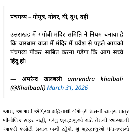
पंचगव्य – गोमूत्र, गोबर, घी, दूध, दही
उत्तराखंड में गंगोत्री मंदिर समिति ने नियम बनाया है
कि चारधाम यात्रा में मंदिर में प्रवेश से पहले आपको
पंचगव्य पीकर साबित करना पड़ेगा कि आप सच्चे
हिंदू हो।
— अमरेन्द्र खलबली amrendra khalbali
(@Khalbaali)
March 31, 2026
આમ, આગામી એપ્રિલ મહિનાથી ગંગોત્રી ધામની યાત્રા માત્ર
ભૌગોલિક સફર નહીં, પરંતુ શ્રદ્ધાળુઓ માટે તેમની આસ્થાની
આકરી કસોટી સમાન બની રહેશે. શું શ્રદ્ધાળુઓ પંચગવ્યનો