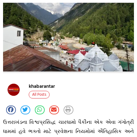
khabarantar
All Posts
ઉત્તરાખંડના વિશ્વપ્રસિદ્ધ ચારધામો પૈકીના એક એવા ગંગોત્રી
ધામમાં હવે ભક્તો માટે પ્રવેશના નિયમોમાં ઐતિહાસિક અને