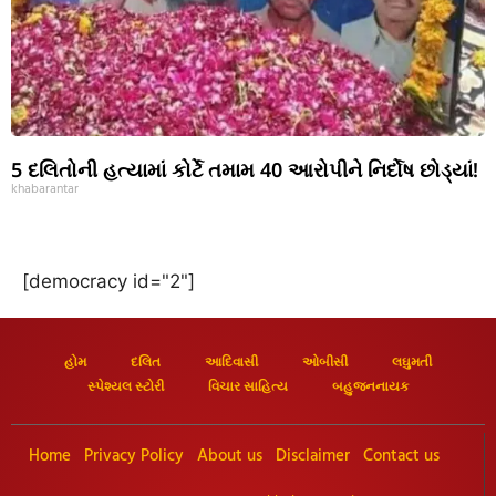
5 દલિતોની હત્યામાં કોર્ટે તમામ 40 આરોપીને નિર્દોષ છોડ્યાં!
khabarantar
[democracy id="2"]
હોમ
દલિત
આદિવાસી
ઓબીસી
લઘુમતી
સ્પેશ્યલ સ્ટોરી
વિચાર સાહિત્ય
બહુજનનાયક
Home
Privacy Policy
About us
Disclaimer
Contact us