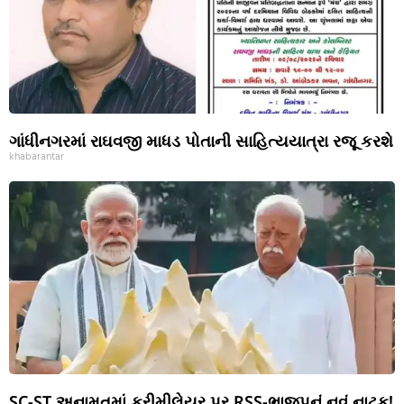
ગાંધીનગરમાં રાઘવજી માધડ પોતાની સાહિત્યયાત્રા રજૂ કરશે
khabarantar
SC-ST અનામતમાં ક્રીમીલેયર પર RSS-ભાજપનું નવું નાટક!