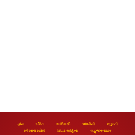
હોમ
દલિત
આદિવાસી
ઓબીસી
લઘુમતી
સ્પેશ્યલ સ્ટોરી
વિચાર સાહિત્ય
બહુજનનાયક