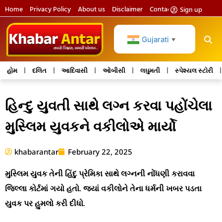
Home
Privacy Policy
About us
Disclaimer
Contact us
Sign up
Gujarati
▼
હોમ
દલિત
આદિવાસી
ઓબીસી
લઘુમતી
સ્પેશ્યલ સ્ટોરી
હિન્દુ યુવતી સાથે લગ્ન કરવા પહોંચેલા
મુસ્લિમ યુવકને વકીલોએ માર્યો
khabarantar
February 22, 2025
મુસ્લિમ યુવક તેની હિંદુ પ્રેમિકા સાથે લગ્નની નોંધણી કરાવવા
જિલ્લા કોર્ટમાં ગયો હતો. જ્યાં વકીલોને તેના ધર્મની ખબર પડતા
યુવક પર હુમલો કરી દીધો.