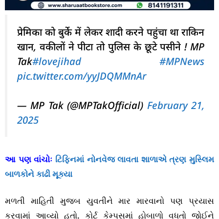
प्रेमिका को बुर्के में लेकर शादी करने पहुंचा था राकिन
खान, वकीलों ने पीटा तो पुलिस के छूटे पसीने ! MP
Tak
#lovejihad
#MPNews
pic.twitter.com/yyJDQMMnAr
— MP Tak (@MPTakOfficial)
February 21,
2025
આ પણ વાંચોઃ
ટિફિનમાં નોનવેજ લાવતા શાળાએ ત્રણ મુસ્લિમ
બાળકોને કાઢી મૂક્યા
મળતી માહિતી મુજબ યુવતીને માર મારવાનો પણ પ્રયાસ
કરવામાં આવ્યો હતો. કોર્ટ કેમ્પસમાં હોબાળો વધતો જોઈને