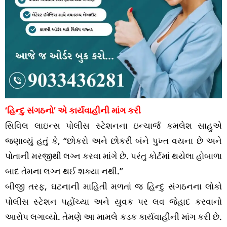
‘હિન્દુ સંગઠનો’ એ કાર્યવાહીની માંગ કરી
સિવિલ લાઇન્સ પોલીસ સ્ટેશનના ઇન્ચાર્જ કમલેશ સાહુએ
જણાવ્યું હતું કે, “છોકરો અને છોકરી બંને પુખ્ત વયના છે અને
પોતાની મરજીથી લગ્ન કરવા માંગે છે. પરંતુ કોર્ટમાં થયેલા હોબાળા
બાદ તેમના લગ્ન થઈ શક્યા નથી.”
બીજી તરફ, ઘટનાની માહિતી મળતાં જ હિન્દુ સંગઠનના લોકો
પોલીસ સ્ટેશન પહોંચ્યા અને યુવક પર લવ જેહાદ કરવાનો
આરોપ લગાવ્યો. તેમણે આ મામલે કડક કાર્યવાહીની માંગ કરી છે.