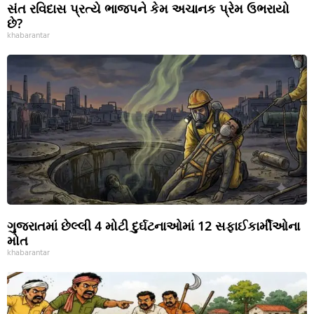
સંત રવિદાસ પ્રત્યે ભાજપને કેમ અચાનક પ્રેમ ઉભરાયો
છે?
khabarantar
ગુજરાતમાં છેલ્લી 4 મોટી દુર્ઘટનાઓમાં 12 સફાઈકાર્મીઓના
મોત
khabarantar