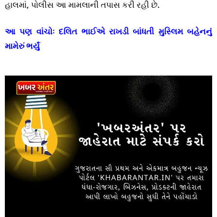
હાલમાં, પોલીસ આ મામલાની તપાસ કરી રહી છે.
આ પણ વાંચોઃ
દલિત ભાઈએ રાખડી બાંધતી મુસ્લિમ બહેનનું
મામેરું ભર્યું