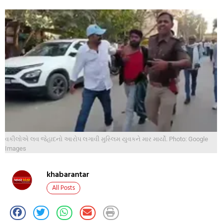
વકીલોએ લવ જેહાદનો આરોપ લગાવી મુસ્લિમ યુવકને માર માર્યો. Photo: Google
Images
khabarantar
All Posts