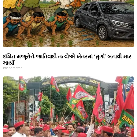
દલિત મજૂરોને જાતિવાદી તત્વોએ ખેતરમાં ‘મુર્ગા’ બનાવી માર
માર્યો
khabarantar