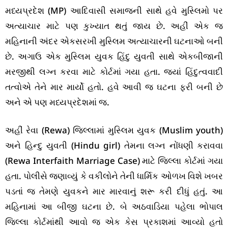
મધ્યપ્રદેશ (MP) આદિવાસી સમાજની સાથે હવે મુસ્લિમો પર
અત્યાચાર માટે પણ કુખ્યાત થતું જાય છે. અહીં એક જ
મહિનાની અંદર એકસરખી મુસ્લિમ અત્યાચારની ઘટનાઓ બની
છે. અગાઉ એક મુસ્લિમ યુવક હિંદુ યુવતી સાથે એકબીજાની
મરજીથી લગ્ન કરવા માટે કોર્ટમાં ગયા હતા. જ્યાં હિંદુત્વવાદી
તત્વોએ તેને માર માર્યો હતો. હવે આવી જ ઘટના ફરી બની છે
અને એ પણ મધ્યપ્રદેશમાં જ.
અહીં રેવા (Rewa) જિલ્લામાં મુસ્લિમ યુવક (Muslim youth)
અને હિન્દુ યુવતી (Hindu girl) તેમના લગ્ન નોંધણી કરાવવા
(Rewa Interfaith Marriage Case) માટે જિલ્લા કોર્ટમાં ગયા
હતા. પોલીસે જણાવ્યું કે વકીલોને તેની ધાર્મિક ઓળખ વિશે ખબર
પડતાં જ તેમણે યુવકને માર મારવાનું શરૂ કરી દીધું હતું. આ
મહિનામાં આ બીજી ઘટના છે. બે અઠવાડિયા પહેલા ભોપાલ
જિલ્લા કોર્ટમાંથી આવો જ એક કેસ પ્રકાશમાં આવ્યો હતો