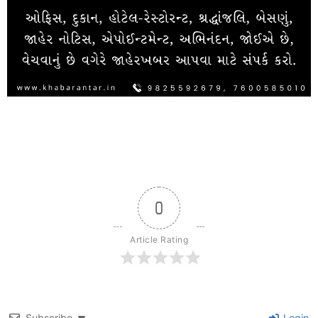
0
Article Rating
Subscribe
Login