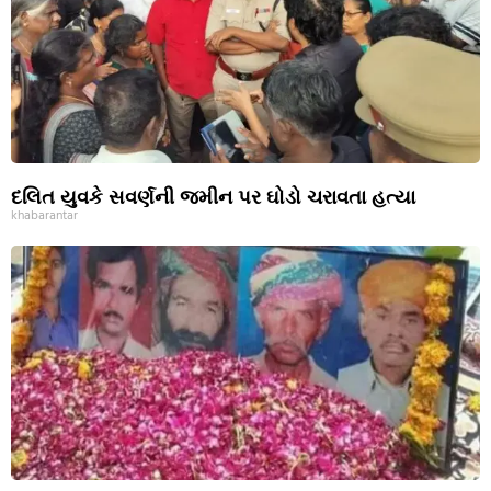
દલિત યુવકે સવર્ણની જમીન પર ઘોડો ચરાવતા હત્યા
khabarantar