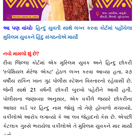
આ પણ વાંચોઃ
હિન્દુ યુવતી સાથે લગ્ન કરવા કોર્ટમાં પહોંચેલા
મુસ્લિમ યુવકને હિંદુ સંગઠનોએ માર્યો
નવો મામલો શું છે?
રીવા જિલ્લા કોર્ટમાં એક મુસ્લિમ યુવક અને હિન્દુ છોકરી
‘સ્પેશિયલ મેરેજ એક્ટ’ હેઠળ લગ્ન કરવા આવ્યા હતા. ૨૭
વર્ષીય રાકિન ખાન ગુઢ પોલીસ સ્ટેશન વિસ્તારનો રહેવાસી છે.
જેની સાથે 21 વર્ષની છોકરી બુરખો પહેરીને આવી હતી.
પોલીસના જણાવ્યા અનુસાર, એક વકીલે જ્યારે છોકરીના
આધાર કાર્ડ પર હિન્દુ નામ જોયું તો તેણે હોબાળો મચાવ્યો.
વકીલોએ આરોપ લગાવ્યો કે આ લવ જેહાદનો કેસ છે. એપછી
કેટલાક ગુસ્સે ભરાયેલા વકીલોએ તે મુસ્લિમ યુવકને માર માર્યો
હતો.