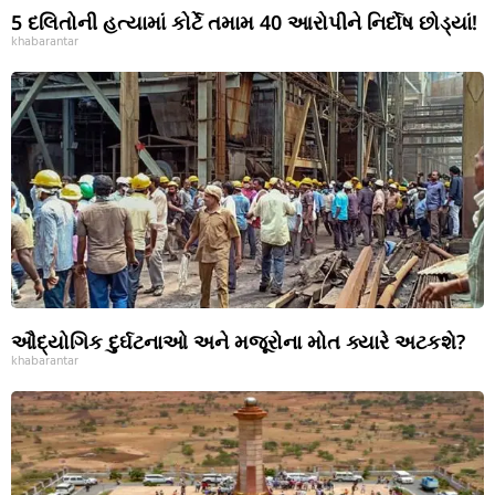
5 દલિતોની હત્યામાં કોર્ટે તમામ 40 આરોપીને નિર્દોષ છોડ્યાં!
khabarantar
ઔદ્યોગિક દુર્ઘટનાઓ અને મજૂરોના મોત ક્યારે અટકશે?
khabarantar