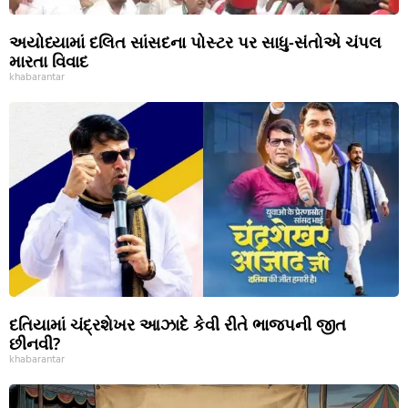
અયોધ્યામાં દલિત સાંસદના પોસ્ટર પર સાધુ-સંતોએ ચંપલ
મારતા વિવાદ
khabarantar
દતિયામાં ચંદ્રશેખર આઝાદે કેવી રીતે ભાજપની જીત
છીનવી?
khabarantar