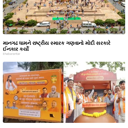
માનગઢ ધામને રાષ્ટ્રીય સ્મારક ગણવાનો મોદી સરકારે
ઈનકાર કર્યો
khabarantar