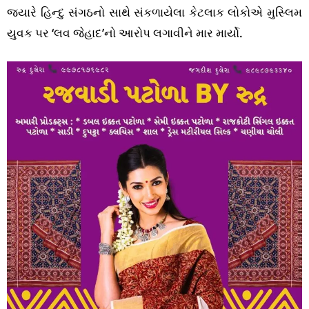
જ્યારે હિન્દુ સંગઠનો સાથે સંકળાયેલા કેટલાક લોકોએ મુસ્લિમ
યુવક પર ‘લવ જેહાદ’નો આરોપ લગાવીને માર માર્યો.