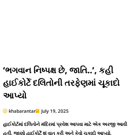
‘ભગવાન નિષ્પક્ષ છે, જાતિ..’, કહી
હાઈકોર્ટે દલિતોની તરફેણમાં ચૂકાદો
આપ્યો
khabarantar
July 19, 2025
હાઈકોર્ટમાં દલિતોને મંદિરમાં પ્રવેશ આપવા માટે એક અરજી આવી
હતી. જાણો હાઈકોર્ટે શું વાત કરી અને કેવો ચૂકાદો આપ્યો.