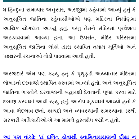
ધ હિન્દુના સમાચાર અનુસાર, અરજીમાં કહેવામાં આવ્યું હતું કે
અનુસૂચિત જાતિના રહેવાસીઓએ પણ મંદિરના નિર્માણમાં
આર્થિક યોગદાન આપ્યું હતું. પરંતુ તેમને મંદિરમાં પ્રવેશતા
અટકાવવામાં આવ્યા હતા. આ ઉપરાંત, મંદિર પરિસરમાં
અનુસૂચિત જાતિના લોકો દ્વારા સ્થાપિત તમામ મૂર્તિઓ અને
પથ્થરની રચનાઓ તોડી પાડવામાં આવી હતી.
અરજદારે એમ પણ કહ્યું હતું કે પુથુકુડી અય્યાનાર મંદિરમાં
લોખંડનો દરવાજો સ્થાપિત કરવામાં આવ્યો હતો. અને અનુસૂચિત
જાતિના ભક્તોને દરવાજાની બહારથી દેવતાની પૂજા કરવા માટે
દબાણ કરવામાં આવી રહ્યું હતું. આરોપ મૂકવામાં આવ્યો હતો કે
આવા ભેદભાવ છતાં, કાયદો અને વ્યવસ્થાની સમસ્યાના ડરથી
સરકારી અધિકારીઓએ આ મામલે હસ્તક્ષેપ કર્યો ન હતો.
આ પણ વાંચો:
‘હું દલિત હોવાથી સ્વામિનારાયણની દીક્ષા ન