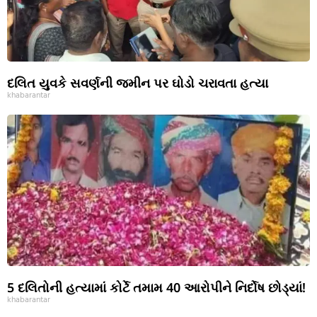
દલિત યુવકે સવર્ણની જમીન પર ઘોડો ચરાવતા હત્યા
khabarantar
5 દલિતોની હત્યામાં કોર્ટે તમામ 40 આરોપીને નિર્દોષ છોડ્યાં!
khabarantar