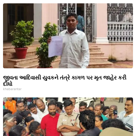
જીવતા આદિવાસી યુવકને તંત્રે કાગળ પર મૃત જાહેર કરી
દીધો
khabarantar