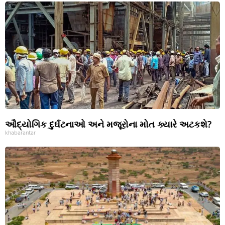
ઔદ્યોગિક દુર્ઘટનાઓ અને મજૂરોના મોત ક્યારે અટકશે?
khabarantar