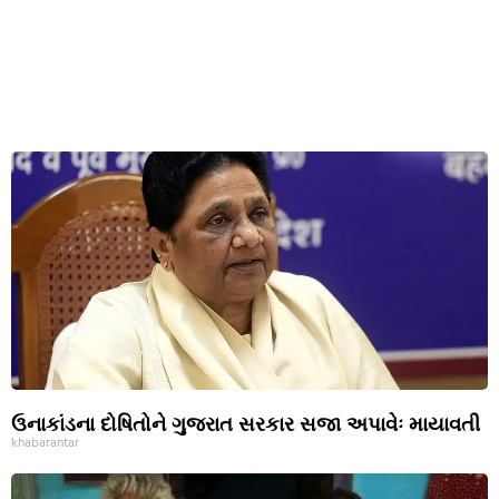
ઉનાકાંડના દોષિતોને ગુજરાત સરકાર સજા અપાવેઃ માયાવતી
khabarantar