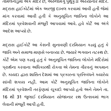
તમિલનાડુમાં એક મંદિર છે, અરુલમિગુ પુથુકુડી અય્યાનાર મંદિર.
મદ્રાસ હાઈકોર્ટમાં એક અરજી દાખલ કરવામાં આવી હતી જેમાં
માંગ કરવામાં આવી હતી કે અનુસૂચિત જાતિના લોકોને આ
મંદિરમાં પ્રવેશવાની મંજૂરી આપવામાં આવે. હવે કોર્ટે આ અંગે
આદેશ આપ્યો છે.
મદ્રાસ હાઈકોર્ટે આ કેસની સુનાવણી દરમિયાન કહ્યું હતું કે
જાતિ અને સમાજ માણસે બનાવ્યા છે. જ્યારે ભગવાન તટસ્થ છે.
કોર્ટે એમ પણ કહ્યું હતું કે અનુસૂચિત જાતિના લોકોને મંદિરોમાં
પ્રાર્થના કરવાના અધિકારથી રોકવા એ તેમના ગૌરવનું અપમાન
છે. કાયદા દ્વારા શાસિત દેશમાં આ પ્રકારના પ્રતિબંધને ક્યારેય
સાંખી શકાય નહીં. આમ કોર્ટે અનુસૂચિત જાતિના લોકોને
મંદિરમાં પ્રવેશની તરફેણમાં ચૂકાદો આપ્યો હતો અને તેમને તા.
16 થી 31 જુલાઈ દરમિયાન યોજાનાર રથ ઉત્સવમાં ભાગ
લેવાની મંજૂરી આપી હતી.