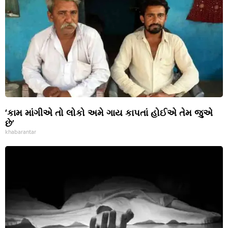
‘કામ માંગીએ તો લોકો અમે ગાય કાપતાં હોઈએ તેમ જુએ
છે’
khabarantar