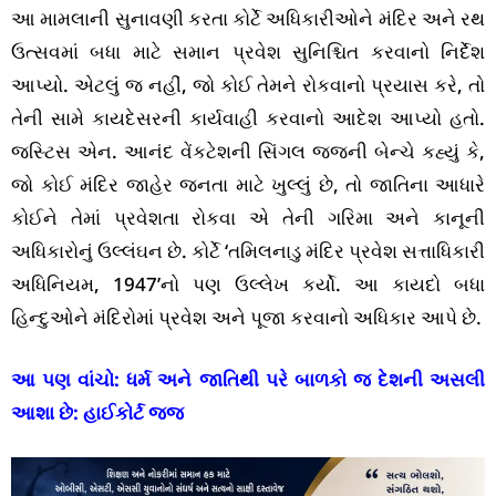
આ મામલાની સુનાવણી કરતા કોર્ટે અધિકારીઓને મંદિર અને રથ
ઉત્સવમાં બધા માટે સમાન પ્રવેશ સુનિશ્ચિત કરવાનો નિર્દેશ
આપ્યો. એટલું જ નહીં, જો કોઈ તેમને રોકવાનો પ્રયાસ કરે, તો
તેની સામે કાયદેસરની કાર્યવાહી કરવાનો આદેશ આપ્યો હતો.
જસ્ટિસ એન. આનંદ વેંકટેશની સિંગલ જજની બેન્ચે કહ્યું કે,
જો કોઈ મંદિર જાહેર જનતા માટે ખુલ્લું છે, તો જાતિના આધારે
કોઈને તેમાં પ્રવેશતા રોકવા એ તેની ગરિમા અને કાનૂની
અધિકારોનું ઉલ્લંઘન છે. કોર્ટે ‘તમિલનાડુ મંદિર પ્રવેશ સત્તાધિકારી
અધિનિયમ, 1947’નો પણ ઉલ્લેખ કર્યો. આ કાયદો બધા
હિન્દુઓને મંદિરોમાં પ્રવેશ અને પૂજા કરવાનો અધિકાર આપે છે.
આ પણ વાંચો:
ધર્મ અને જાતિથી પરે બાળકો જ દેશની અસલી
આશા છે: હાઈકોર્ટ જજ