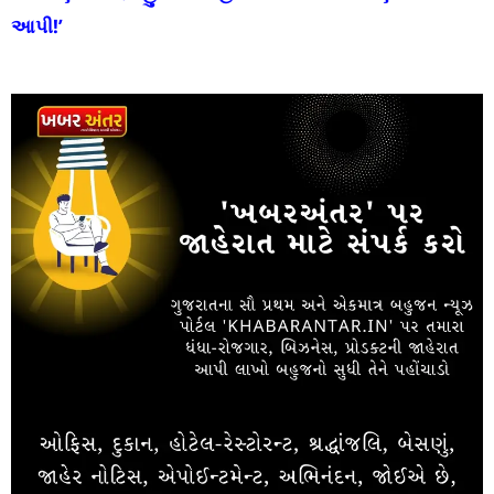
આપી!’