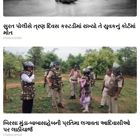
સુરત પોલીસે ત્રણ દિવસ કસ્ટડીમાં રાખ્યો તે યુવકનું કોર્ટમાં
મોત
khabarantar
બિરસા મુંડા-બાબાસાહેબની પ્રતિમા લગાવતા આદિવાસીઓ
પર લાઠીચાર્જ
khabarantar