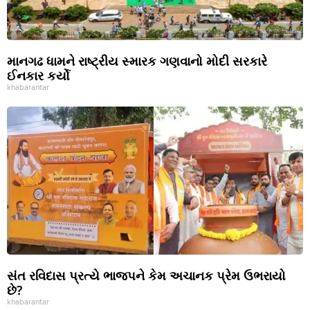
માનગઢ ધામને રાષ્ટ્રીય સ્મારક ગણવાનો મોદી સરકારે
ઈનકાર કર્યો
khabarantar
સંત રવિદાસ પ્રત્યે ભાજપને કેમ અચાનક પ્રેમ ઉભરાયો
છે?
khabarantar