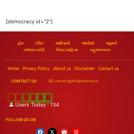
[democracy id="2"]
હોમ
દલિત
આદિવાસી
ઓબીસી
લઘુમતી
સ્પેશ્યલ સ્ટોરી
વિચાર સાહિત્ય
બહુજનનાયક
Home
Privacy Policy
About us
Disclaimer
Contact us
contact@khabarantar.in
CONTACT US
1
1
2
3
0
6
Users Today : 134
FOLLOW US ON