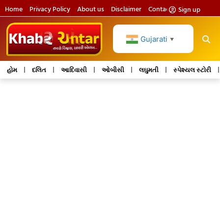
Home
Privacy Policy
About us
Disclaimer
Contact us
Sign up
Gujarati
▼
હોમ
દલિત
આદિવાસી
ઓબીસી
લઘુમતી
સ્પેશ્યલ સ્ટોરી