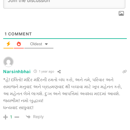
1
COMMENT
Oldest
Narsinhbhai
1 year ago
*હે! દલિતો! મંદિર મંદિરની રમતો બંધ કરો, અને તમે, પરિવાર અને
સમાજને મનુવાદ અને બ્રાહ્મણવાદ થી બચાવા માટે ખૂબ મહેનત કરો,
આ મહેનત લેખે લાગશે. દુઃખ અને આપત્તિમાં અવશ્ય મદદમાં આવશે.
જયભીમ! નમો બુદ્ધાય!
ધન્યવાદ સાધુવાદ!
Reply
1