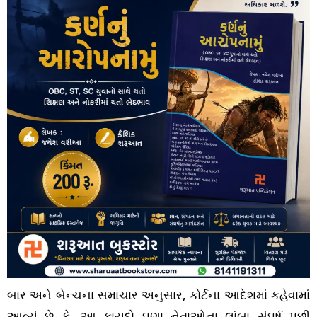
બાર અને બેન્ચના સમાચાર અનુસાર, કોર્ટના આદેશમાં કહેવામાં
આવ્યું છે કે, આ કાયદો ઘણા નેતાઓના લાંબા સંઘર્ષ પછી