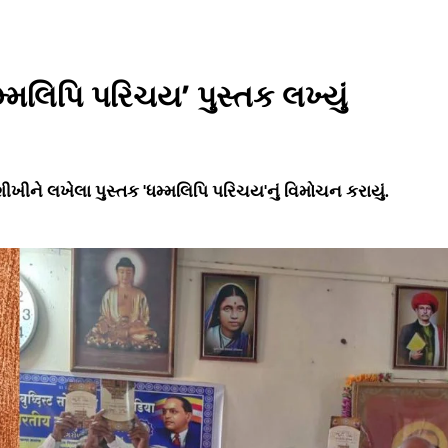
્મલિપિ પરિચય’ પુસ્તક લખ્યું
ખીને લખેલા પુસ્તક 'ધમ્મલિપિ પરિચય'નું વિમોચન કરાયું.