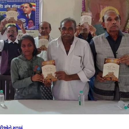
્રીઓને મળ્યાં