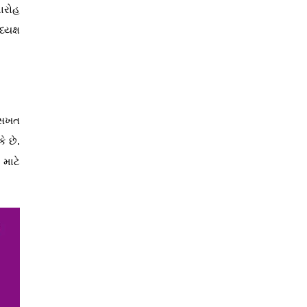
ારોહ
્યક્ષ
ી સખત
ે છે.
 માટે