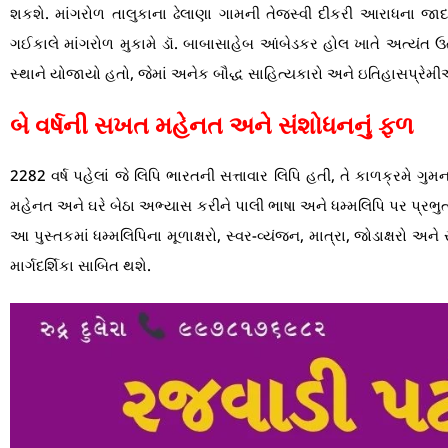
શકશે. માંગરોળ તાલુકાના ઢેલાણા ગામની તેજસ્વી દીકરી આરાધના જાદ
ગઈકાલે માંગરોળ મુકામે ડૉ. બાબાસાહેબ આંબેડકર હોલ ખાતે અત્યંત ઉત્
સ્થાને યોજાયો હતો, જેમાં અનેક બૌદ્ધ સાહિત્યકારો અને ઇતિહાસપ્રેમ
બે વર્ષની સખત મહેનત અને સંશોધનનું ફળ
2282 વર્ષ પહેલાં જે લિપિ ભારતની સત્તાવાર લિપિ હતી, તે કાળક્રમે ગ
મહેનત અને ઘરે બેઠા અભ્યાસ કરીને પાલી ભાષા અને ધમ્મલિપિ પર પ્રભુ
આ પુસ્તકમાં ધમ્મલિપિના મૂળાક્ષરો, સ્વર-વ્યંજન, માત્રા, જોડાક્ષરો 
માર્ગદર્શિકા સાબિત થશે.