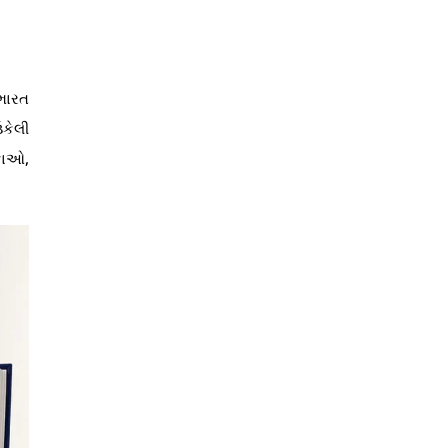
ભારત
ઉકેલી
ફાઓ,