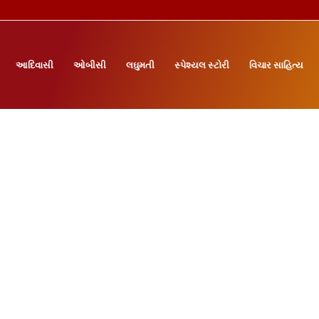
આદિવાસી
ઓબીસી
લઘુમતી
સ્પેશ્યલ સ્ટોરી
વિચાર સાહિત્ય