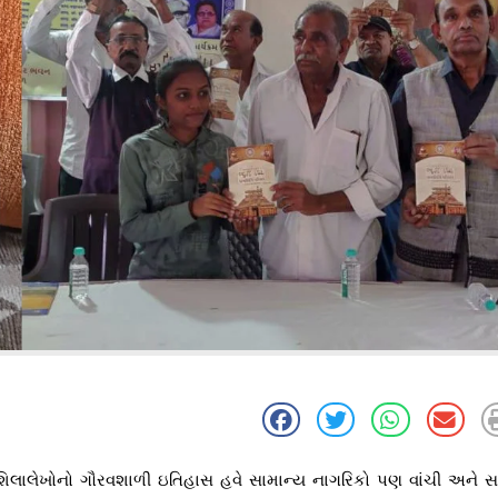
ા શિલાલેખોનો ગૌરવશાળી ઇતિહાસ હવે સામાન્ય નાગરિકો પણ વાંચી અને 