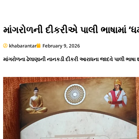
માંગરોળની દીકરીએ પાલી ભાષામાં ‘ધમ
khabarantar
February 9, 2026
માંગરોળના ઢેલાણાની નાનકડી દીકરી આરાધના જાદવે પાલી ભાષા શી