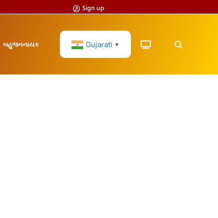
Sign up
Gujarati
બહુજનનાયક
▼