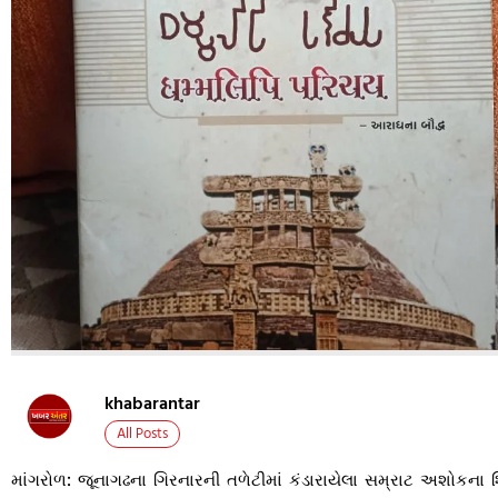
khabarantar
All Posts
માંગરોળ: જૂનાગઢના ગિરનારની તળેટીમાં કંડારાયેલા સમ્રાટ અશોકન