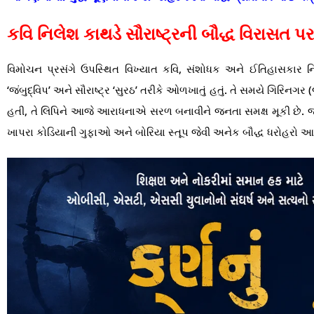
કવિ નિલેશ કાથડે સૌરાષ્ટ્રની બૌદ્ધ વિરાસત પ
વિમોચન પ્રસંગે ઉપસ્થિત વિખ્યાત કવિ, સંશોધક અને ઈતિહાસકાર ન
‘જંબુદ્વિપ’ અને સૌરાષ્ટ્ર ‘સુરઠ’ તરીકે ઓળખાતું હતું. તે સમયે ગિરિનગર (
હતી, તે લિપિને આજે આરાધનાએ સરળ બનાવીને જનતા સમક્ષ મૂકી છે. જ
ખાપરા કોડિયાની ગુફાઓ અને બોરિયા સ્તૂપ જેવી અનેક બૌદ્ધ ધરોહરો 