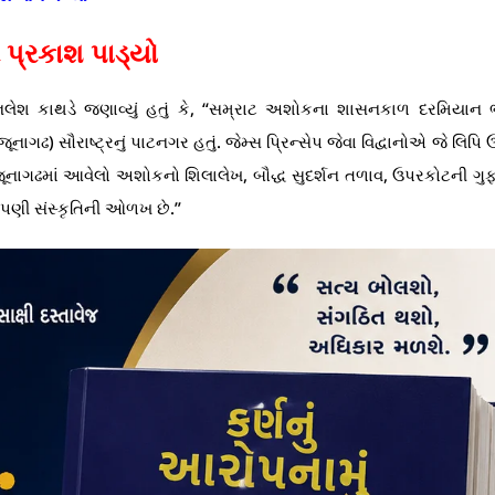
ર પ્રકાશ પાડ્યો
િલેશ કાથડે જણાવ્યું હતું કે, “સમ્રાટ અશોકના શાસનકાળ દરમિયાન 
જૂનાગઢ) સૌરાષ્ટ્રનું પાટનગર હતું. જેમ્સ પ્રિન્સેપ જેવા વિદ્વાનોએ જે લિપિ 
ૂનાગઢમાં આવેલો અશોકનો શિલાલેખ, બૌદ્ધ સુદર્શન તળાવ, ઉપરકોટની ગુ
આપણી સંસ્કૃતિની ઓળખ છે.”