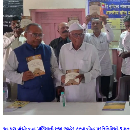
આ પણ વાંચો:
બુદ્ધ પૂર્ણિમાની રજા જાહેર કરવા બૌદ્ધ પ્રતિનિધિઓ 5 મંત