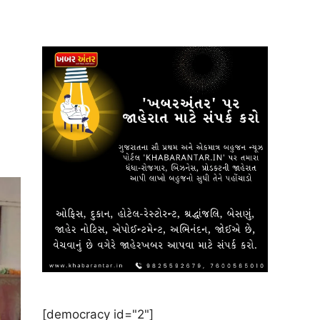
[democracy id="2"]