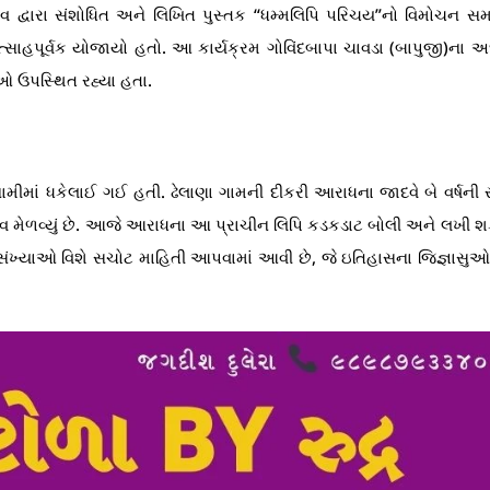
વ દ્વારા સંશોધિત અને લિખિત પુસ્તક “ધમ્મલિપિ પરિચય”નો વિમોચન સમ
સાહપૂર્વક યોજાયો હતો. આ કાર્યક્રમ ગોવિંદબાપા ચાવડા (બાપુજી)ના અધ
ીઓ ઉપસ્થિત રહ્યા હતા.
ુમનામીમાં ધકેલાઈ ગઈ હતી. ઢેલાણા ગામની દીકરી આરાધના જાદવે બે વર્ષન
ત્વ મેળવ્યું છે. આજે આરાધના આ પ્રાચીન લિપિ કડકડાટ બોલી અને લખી શક
અને સંખ્યાઓ વિશે સચોટ માહિતી આપવામાં આવી છે, જે ઇતિહાસના જિજ્ઞાસુઓ