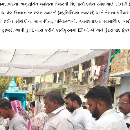
મદાવાદના અનુસૂચિત જાતિના તેજસ્વી વિદ્યાર્થી દર્શન રમેશભાઈ સોલંકી 
વેલ ઉત્તમનગર સ્લમ ક્વાટર્સ (મ્યુનિસિપલ ક્વાટર્સ) ખાતે તેમના પરિવાર દ
માં દર્શન સોલંકીના માતા-પિતા, પરિવારજનો, અમદાવાદના સામાજિક કાર્
ાજરી આપી હતી. ખાસ કરીને કાર્યક્રમમાં IIT બોમ્બે અને હૈદરાબાદ ફેકલ