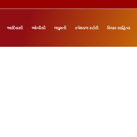
આદિવાસી
ઓબીસી
લઘુમતી
સ્પેશ્યલ સ્ટોરી
વિચાર સાહિત્ય