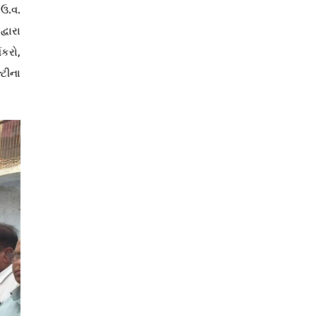
(ઉ.વ.
્વારા
યકરો,
્ટીના