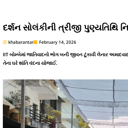
દર્શન સોલંકીની ત્રીજી પુણ્યતિથિ નિ
khabarantar
February 14, 2026
IIT બોમ્બેમાં જાતિવાદનો ભોગ બની જીવન ટૂંકાવી લેનાર અમાદવાદના
તેના ઘરે શાંતિ વંદના યોજાઈ.