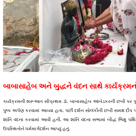
બાબાસાહેબ અને બુદ્ધને વંદન સાથે કાર્યક્ર
કાર્યક્રમની શરૂઆત સૌપ્રથમ ડૉ. બાબાસાહેબ આંબેડકરની છબી પર પુષ્
પુષ્પ અર્પણ કરવામાં આવ્યા હતા. પછી દર્શન સોલંકીની છબી સમક્ષ દીપ પ્
શાંતિ વંદના કરવામાં આવી હતી. આ શાંતિ વંદના સભામાં બૌદ્ધ ભિક્ષુ પથિક 
ઉપસ્થિતોને ધર્મમાર્ગદર્શન આપ્યું હતું.