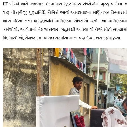
IIT બોમ્બે ખાતે અભ્યાસ દરમિયાન રહસ્યમય સંજોગોમાં મૃત્યુ પામેલા અ
18) ની ત્રીજી પુણ્યતિથિ નિમિત્તે આજે અમદાવાદના મણિનગર વિસ્તારમાં આ
શાંતિ વંદના તથા શ્રદ્ધાંજલિ કાર્યક્રમ યોજાયો હતો. આ કાર્યક્રમ
કર્મશીલો, આગેવાનો તેમજ રાજ્ય બહારથી આવેલા લોકોએ મોટી સંખ્યામાં હ
વિદ્યાર્થીઓ, તેમજ સ્વ. પાયલ તડવીના માતા પણ ઉપસ્થિત રહ્યા હતા.