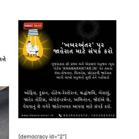
્તે
[democracy id="2"]