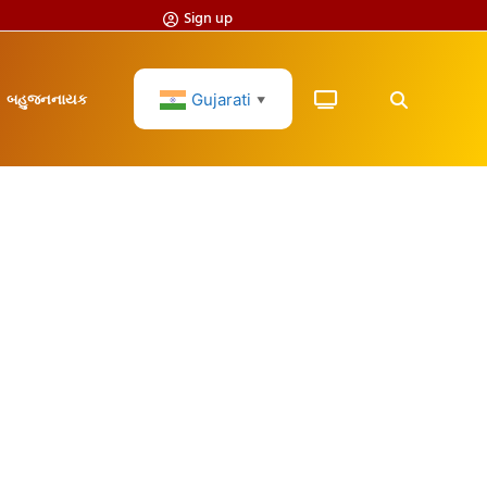
Sign up
Gujarati
બહુજનનાયક
▼