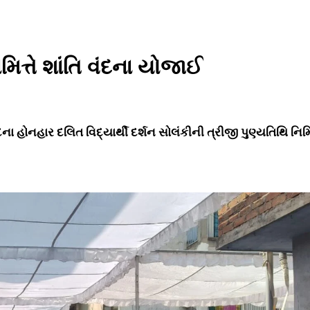
મિત્તે શાંતિ વંદના યોજાઈ
 હોનહાર દલિત વિદ્યાર્થી દર્શન સોલંકીની ત્રીજી પુણ્યતિથિ નિમિત