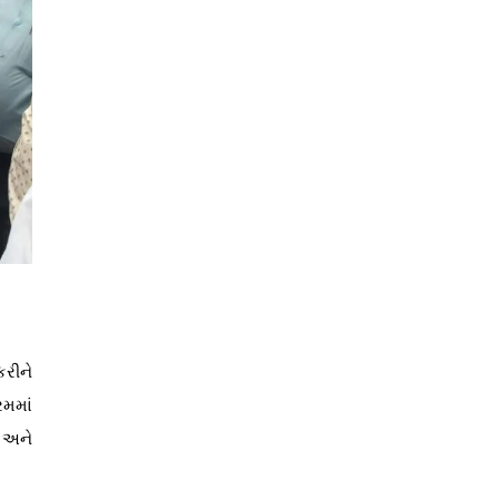
કરીને
રમમાં
ી અને