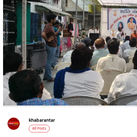
khabarantar
All Posts