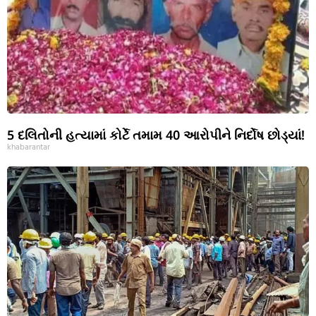
5 દલિતોની હત્યામાં કોર્ટે તમામ 40 આરોપીને નિર્દોષ છોડ્યાં!
khabarantar