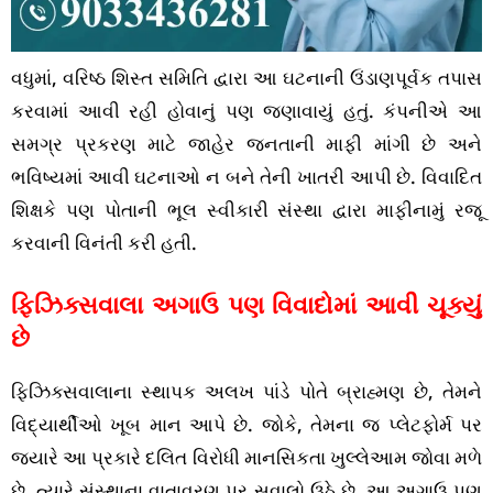
વધુમાં, વરિષ્ઠ શિસ્ત સમિતિ દ્વારા આ ઘટનાની ઉંડાણપૂર્વક તપાસ
કરવામાં આવી રહી હોવાનું પણ જણાવાયું હતું. કંપનીએ આ
સમગ્ર પ્રકરણ માટે જાહેર જનતાની માફી માંગી છે અને
ભવિષ્યમાં આવી ઘટનાઓ ન બને તેની ખાતરી આપી છે. વિવાદિત
શિક્ષકે પણ પોતાની ભૂલ સ્વીકારી સંસ્થા દ્વારા માફીનામું રજૂ
કરવાની વિનંતી કરી હતી.
ફિઝિક્સવાલા અગાઉ પણ વિવાદોમાં આવી ચૂક્યું
છે
ફિઝિક્સવાલાના સ્થાપક અલખ પાંડે પોતે બ્રાહ્મણ છે, તેમને
વિદ્યાર્થીઓ ખૂબ માન આપે છે. જોકે, તેમના જ પ્લેટફોર્મ પર
જ્યારે આ પ્રકારે દલિત વિરોધી માનસિકતા ખુલ્લેઆમ જોવા મળે
છે, ત્યારે સંસ્થાના વાતાવરણ પર સવાલો ઉઠે છે. આ અગાઉ પણ