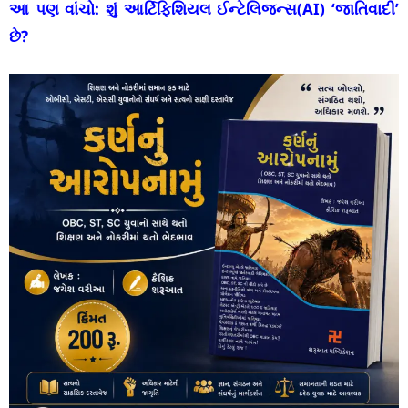
આ પણ વાંચો:
શું આર્ટિફિશિયલ ઈન્ટેલિજન્સ(AI) ‘જાતિવાદી’
છે?