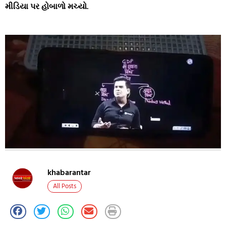
મીડિયા પર હોબાળો મચ્યો.
khabarantar
All Posts