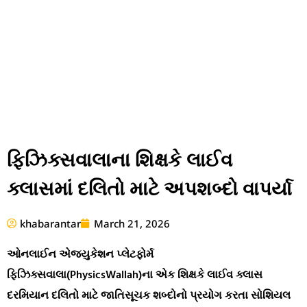
ફિઝિક્સવાલાના શિક્ષકે લાઈવ
ક્લાસમાં દલિતો માટે અપશબ્દો વાપર્યા
khabarantar
March 21, 2026
ઓનલાઈન એજ્યુકેશન પ્લેટફોર્મ
ફિઝિક્સવાલા(PhysicsWallah)ના એક શિક્ષકે લાઈવ ક્લાસ
દરમિયાન દલિતો માટે જાતિસૂચક શબ્દોનો પ્રયોગ કરતા સોશિયલ