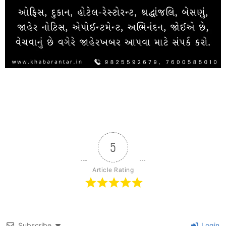
5
Article Rating
Subscribe
Login