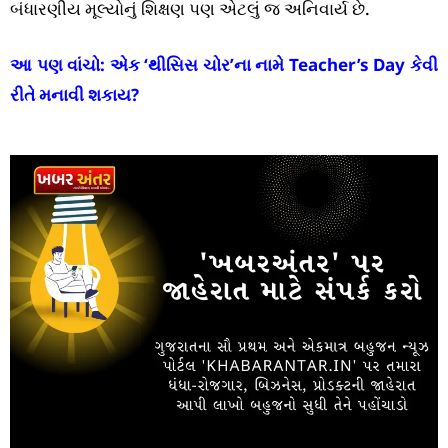
બંધારણીય મૂલ્યોનું શિક્ષણ પણ એટલું જ અનિવાર્ય છે.
આ પણ વાંચો:
એક ‘થીસિસ ચોર’ના નામે Teacher’s Day કેવી
રીતે મનાવી શકાય?