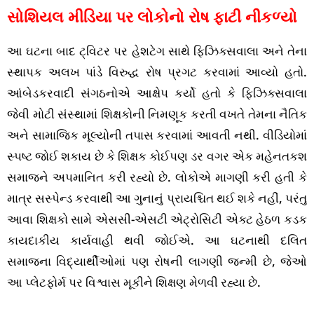
સોશિયલ મીડિયા પર લોકોનો રોષ ફાટી નીકળ્યો
આ ઘટના બાદ ટ્વિટર પર હેશટેગ સાથે ફિઝિક્સવાલા અને તેના
સ્થાપક અલખ પાંડે વિરુદ્ધ રોષ પ્રગટ કરવામાં આવ્યો હતો.
આંબેડકરવાદી સંગઠનોએ આક્ષેપ કર્યો હતો કે ફિઝિક્સવાલા
જેવી મોટી સંસ્થામાં શિક્ષકોની નિમણૂક કરતી વખતે તેમના નૈતિક
અને સામાજિક મૂલ્યોની તપાસ કરવામાં આવતી નથી. વીડિયોમાં
સ્પષ્ટ જોઈ શકાય છે કે શિક્ષક કોઈપણ ડર વગર એક મહેનતકશ
સમાજને અપમાનિત કરી રહ્યો છે. લોકોએ માગણી કરી હતી કે
માત્ર સસ્પેન્ડ કરવાથી આ ગુનાનું પ્રાયશ્ચિત થઈ શકે નહીં, પરંતુ
આવા શિક્ષકો સામે એસસી-એસટી એટ્રોસિટી એક્ટ હેઠળ કડક
કાયદાકીય કાર્યવાહી થવી જોઈએ. આ ઘટનાથી દલિત
સમાજના વિદ્યાર્થીઓમાં પણ રોષની લાગણી જન્મી છે, જેઓ
આ પ્લેટફોર્મ પર વિશ્વાસ મૂકીને શિક્ષણ મેળવી રહ્યા છે.