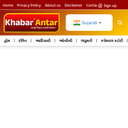
Home
Privacy Policy
About us
Disclaimer
Contact us
Sign up
Gujarati
▼
હોમ
દલિત
આદિવાસી
ઓબીસી
લઘુમતી
સ્પેશ્યલ સ્ટોરી