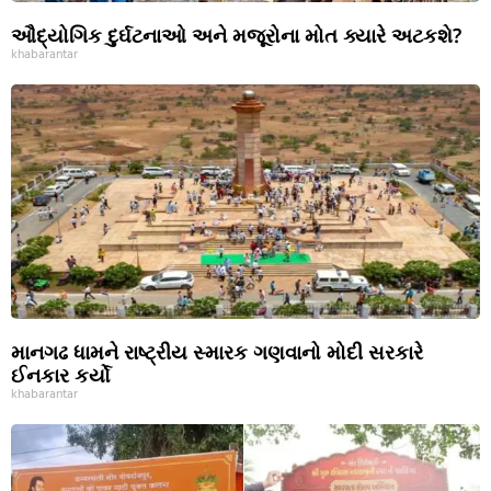
ઔદ્યોગિક દુર્ઘટનાઓ અને મજૂરોના મોત ક્યારે અટકશે?
khabarantar
માનગઢ ધામને રાષ્ટ્રીય સ્મારક ગણવાનો મોદી સરકારે
ઈનકાર કર્યો
khabarantar