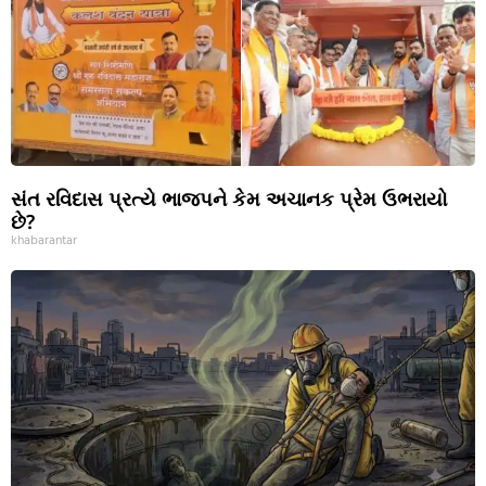
સંત રવિદાસ પ્રત્યે ભાજપને કેમ અચાનક પ્રેમ ઉભરાયો
છે?
khabarantar