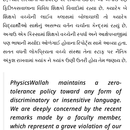
ફિઝિક્સવાલાના વિવિધ શિક્ષકો વિવાદોમાં રહ્યા છે. ક્યારેક બે
શિક્ષકો વચ્ચેની લાઈવ ક્લાસમાં બોલાચાલી તો ક્યારેક
વિદ્યાર્થીઓ સાથેનું અસભ્ય વર્તન ચર્ચાના કેન્દ્રમાં રહ્યું છે.
અગાઉ એક કિસ્સામાં શિક્ષકો વચ્ચેની સ્પર્ધા અને આક્ષેપબાજીમાં
પણ ભાષાની મર્યાદા ઓળંગાઈ હોવાના રિપોર્ટ્સ સામે આવ્યા હતા.
સતત વધતી લોકપ્રિયતા વચ્ચે સંસ્થા તેના સ્ટાફ પર નૈતિક
અંકુશ રાખવામાં ક્યાંક ને ક્યાંક ઉણી ઉતરી હોય તેમ જણાય છે.
PhysicsWallah maintains a zero-
tolerance policy toward any form of
discriminatory or insensitive language.
We are deeply concerned by the recent
remarks made by a faculty member,
which represent a grave violation of our