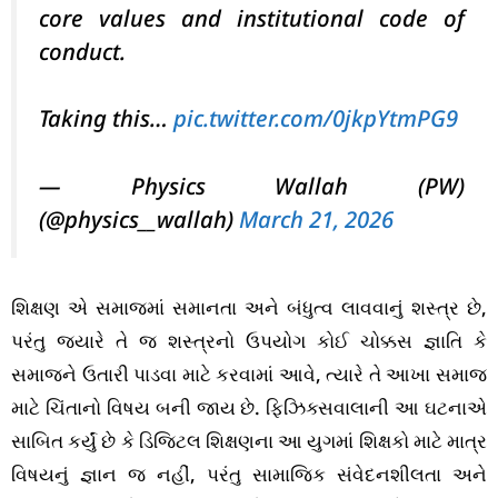
core values and institutional code of
conduct.
​Taking this…
pic.twitter.com/0jkpYtmPG9
— Physics Wallah (PW)
(@physics__wallah)
March 21, 2026
શિક્ષણ એ સમાજમાં સમાનતા અને બંધુત્વ લાવવાનું શસ્ત્ર છે,
પરંતુ જ્યારે તે જ શસ્ત્રનો ઉપયોગ કોઈ ચોક્કસ જ્ઞાતિ કે
સમાજને ઉતારી પાડવા માટે કરવામાં આવે, ત્યારે તે આખા સમાજ
માટે ચિંતાનો વિષય બની જાય છે. ફિઝિક્સવાલાની આ ઘટનાએ
સાબિત કર્યું છે કે ડિજિટલ શિક્ષણના આ યુગમાં શિક્ષકો માટે માત્ર
વિષયનું જ્ઞાન જ નહીં, પરંતુ સામાજિક સંવેદનશીલતા અને