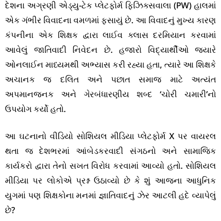
દેશના અગ્રણી એડ્યુ-ટેક પ્લેટફોર્મ ફિઝિક્સવાલા (PW) હાલમાં
એક ગંભીર વિવાદના વમળમાં ફસાયું છે. આ વિવાદનું મુખ્ય કારણ
કંપનીના એક શિક્ષક દ્વારા લાઈવ ક્લાસ દરમિયાન કરવામાં
આવેલું જાતિવાદી નિવેદન છે. હજારો વિદ્યાર્થીઓ જ્યારે
ઓનલાઈન માધ્યમથી અભ્યાસ કરી રહ્યા હતા, ત્યારે આ શિક્ષકે
અચાનક જ દલિત અને પછાત સમાજ માટે અત્યંત
અપમાનજનક અને ગેરબંધારણીય શબ્દ ‘ચોરી ચમારી’નો
ઉપયોગ કર્યો હતો.
આ ઘટનાનો વીડિયો સોશિયલ મીડિયા પ્લેટફોર્મ X પર વાયરલ
થતા જ દેશભરમાં આંબેડકરવાદી સંગઠનો અને સામાજિક
કાર્યકરો દ્વારા તેનો સખત વિરોધ કરવામાં આવ્યો હતો. સોશિયલ
મીડિયા પર લોકોએ પ્રશ્ન ઉઠાવ્યો છે કે શું આજના આધુનિક
યુગમાં પણ શિક્ષકોના મનમાં જ્ઞાતિવાદનું ઝેર આટલી હદે વ્યાપેલું
છે?