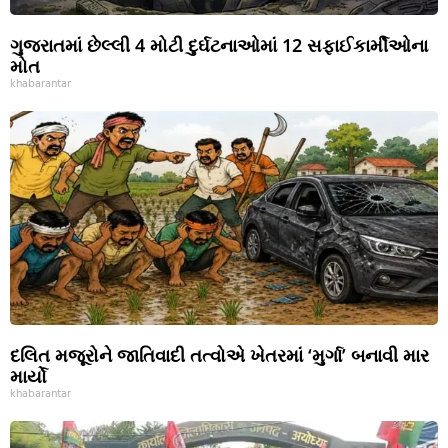
ગુજરાતમાં છેલ્લી 4 મોટી દુર્ઘટનાઓમાં 12 સફાઈકાર્મીઓના
મોત
khabarantar
દલિત મજૂરોને જાતિવાદી તત્વોએ ખેતરમાં ‘મુર્ગા’ બનાવી માર
માર્યો
khabarantar