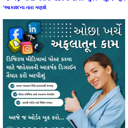
‘આકાશ’ના તારા ગણશે