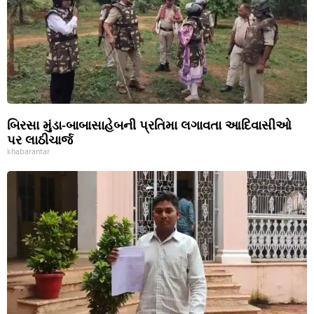
બિરસા મુંડા-બાબાસાહેબની પ્રતિમા લગાવતા આદિવાસીઓ
પર લાઠીચાર્જ
khabarantar