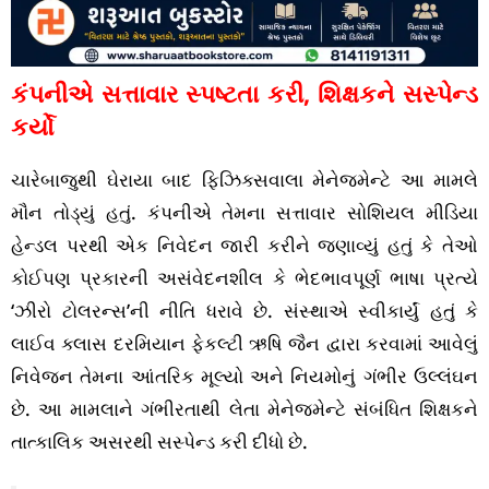
કંપનીએ સત્તાવાર સ્પષ્ટતા કરી, શિક્ષકને સસ્પેન્ડ
કર્યો
ચારેબાજુથી ઘેરાયા બાદ ફિઝિક્સવાલા મેનેજમેન્ટે આ મામલે
મૌન તોડ્યું હતું. કંપનીએ તેમના સત્તાવાર સોશિયલ મીડિયા
હેન્ડલ પરથી એક નિવેદન જારી કરીને જણાવ્યું હતું કે તેઓ
કોઈપણ પ્રકારની અસંવેદનશીલ કે ભેદભાવપૂર્ણ ભાષા પ્રત્યે
‘ઝીરો ટોલરન્સ’ની નીતિ ધરાવે છે. સંસ્થાએ સ્વીકાર્યું હતું કે
લાઈવ ક્લાસ દરમિયાન ફેકલ્ટી ઋષિ જૈન દ્વારા કરવામાં આવેલું
નિવેજન તેમના આંતરિક મૂલ્યો અને નિયમોનું ગંભીર ઉલ્લંઘન
છે. આ મામલાને ગંભીરતાથી લેતા મેનેજમેન્ટે સંબંધિત શિક્ષકને
તાત્કાલિક અસરથી સસ્પેન્ડ કરી દીધો છે.