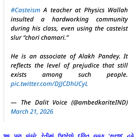
#Casteism
A teacher at Physics Wallah
insulted a hardworking community
during his class, even using the casteist
slur “chori chamari.”
He is an associate of Alakh Pandey. It
reflects the level of prejudice that still
exists among such people.
pic.twitter.com/DJJCDhUCyL
— The Dalit Voice (@ambedkariteIND)
March 21, 2026
આ પણ વાંચો:
રેતીમાં ઉછરેલો દલિત યુવક ‘સૂરજ’ હવે