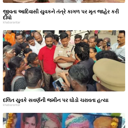
જીવતા આદિવાસી યુવકને તંત્રે કાગળ પર મૃત જાહેર કરી
દીધો
khabarantar
દલિત યુવકે સવર્ણની જમીન પર ઘોડો ચરાવતા હત્યા
khabarantar