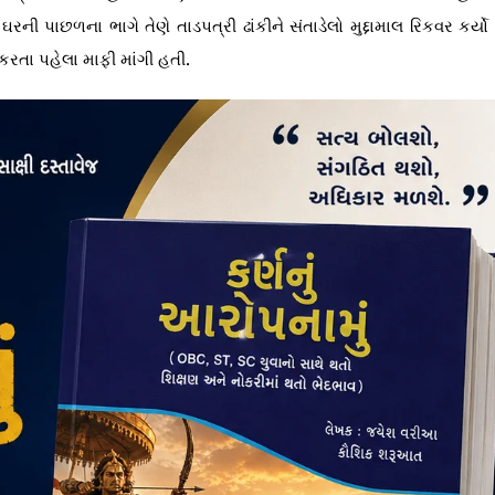
રની પાછળના ભાગે તેણે તાડપત્રી ઢાંકીને સંતાડેલો મુદ્દામાલ રિકવર કર્યો
કરતા પહેલા માફી માંગી હતી.