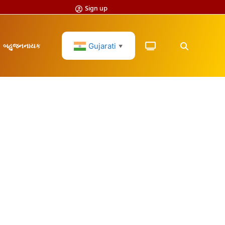
Sign up
Gujarati
બહુજનનાયક
▼