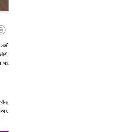
લાખથી
સૉરી’
 ભેદ
ાગીના
ટે એક