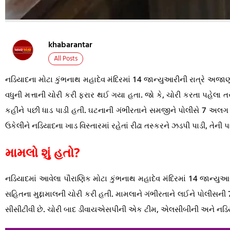
khabarantar
All Posts
નડિયાદના મોટા કુંભનાથ મહાદેવ મંદિરમાં 14 જાન્યુઆરીની રાત્રે અજાણ્ય
વધુની મત્તાની ચોરી કરી ફરાર થઈ ગયા હતા. જો કે, ચોરી કરતા પહેલા ત
કહીને પછી ધાડ પાડી હતી. ઘટનાની ગંભીરતાને સમજીને પોલીસે 7 અલ
ઉકેલીને નડિયાદના ખાડ વિસ્તારમાં રહેતાં રીઢા તસ્કરને ઝડપી પાડી, તેની પ
મામલો શું હતો?
નડિયાદમાં આવેલા પૌરાણિક મોટા કુંભનાથ મહાદેવ મંદિરમાં 14 જાન્યુઆર
સહિતના મુદ્દામાલની ચોરી કરી હતી. મામલાને ગંભીરતાને લઈને પોલીસની 
સીસીટીવી છે. ચોરી બાદ ડીવાયએસપીની એક ટીમ, એલસીબીની અને નડ