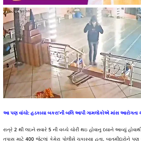
આ પણ વાંચો:
હડકાયા બકરા’ની બલિ આપી ગામલોકોએ માંસ આરોગતા
રાત્રે 2 થી લઇને સવારે 5 ની વચ્ચે ચોરી થઇ હોવાનુ ધ્યાને આવ્યું હ
તપાસ માટે 400 જેટલાં કેમેરા પોલીસે ચકાસ્યા હતા. બાતમીદારોને પ