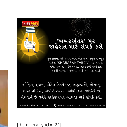
[democracy id="2"]