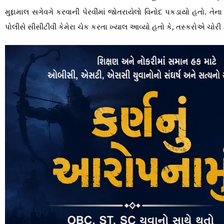
મુદ્દામાલ સગેવગે કરવાની પેરવીમાં જોતરાયેલો વિનોદ પકડાયો હતો. તેના ઘ
પોલીસે સીસીટીવી કેમેરા ચેક કરતા ખ્યાલ આવ્યો હતો કે, તસ્કરોએ ચોરી 