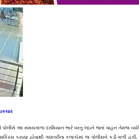
 ચકચાર
ોવાથી પોલીસે આ સમયગાળા દરમિયાન ભારે વસ્તુ લઇને જતાં વાહન તેમજ વ્યક
ણ સક્રિય કરાયા હોવાથી ગણતરીના કલાકોમાં જ પોલીસને કડી મળી હતી. 