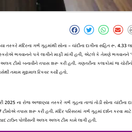
ા તસ્કરે મંદિરના ગર્ભ ગૃહમાંથી સોના – ચાંદીના દાગીના સહિત રૂ. 4.33 
સ્કરોએ ભગવાનને પગે લાગીને માફી માંગી હતી, એટલે કે તેમણે ભગવાનને ‘
ગ અલગ ટીમો બનાવીને તપાસ શરૂ કરી હતી. ગણતરીના કલાકોમાં જ ચોરીનો
ાસેથી તમામ મુદ્દામાલ રિકવર કર્યો હતો.
ી 2025 ના રોજ અજાણ્યા તસ્કરે ગર્ભ ગૃહના તાળાં તોડી સોના ચાંદીના દ
7 ટીમોએ તપાસ શરૂ કરી હતી. મંદિર પરિસરમાં ગર્ભ ગૃહમાં દર્શન કરવા મા
િયાદ ટાઉન પોલીસની અલગ અલગ ટીમ કામે લાગી હતી.