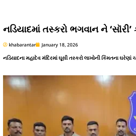
નડિયાદમાં તસ્કરો ભગવાન ને ‘સૉરી’
khabarantar
January 18, 2026
નડિયાદના મહાદેવ મંદિરમાં ઘૂસી તસ્કરો લાખોની કિંમતના ઘરેણાં ચો