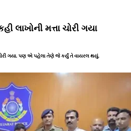
 કહી લાખોની મત્તા ચોરી ગયા
રી ગયા. પણ એ પહેલા તેણે જે કર્યું તે વાયરલ થયું.