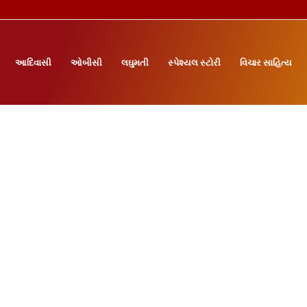
આદિવાસી
ઓબીસી
લઘુમતી
સ્પેશ્યલ સ્ટોરી
વિચાર સાહિત્ય