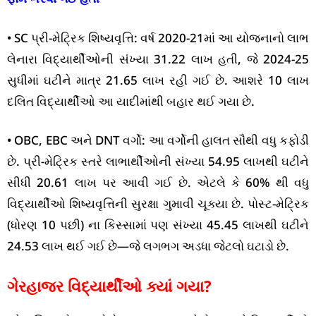
• SC પ્રી-મેટ્રિક શિષ્યવૃત્તિ: વર્ષ 2020-21માં આ યોજનાનો લાભ
લેનારા વિદ્યાર્થીઓની સંખ્યા 31.22 લાખ હતી, જે 2024-25
સુધીમાં ઘટીને માત્ર 21.65 લાખ રહી ગઈ છે. આશરે 10 લાખ
દલિત વિદ્યાર્થીઓ આ યાદીમાંથી બહાર થઈ ગયા છે.
• OBC, EBC અને DNT વર્ગો: આ વર્ગોની હાલત સૌથી વધુ કફોડી
છે. પ્રી-મેટ્રિક સ્તરે લાભાર્થીઓની સંખ્યા 54.95 લાખથી ઘટીને
સીધી 20.61 લાખ પર આવી ગઈ છે. એટલે કે 60% થી વધુ
વિદ્યાર્થીઓ શિષ્યવૃત્તિની સુરક્ષા ગુમાવી ચૂક્યા છે. પોસ્ટ-મેટ્રિક
(ધોરણ 10 પછી) ના કિસ્સામાં પણ સંખ્યા 45.45 લાખથી ઘટીને
24.53 લાખ થઈ ગઈ છે—જે લગભગ અડધા જેટલો ઘટાડો છે.
ગેરહાજર વિદ્યાર્થીઓ ક્યાં ગયા?