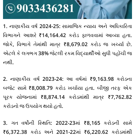
1. નાણાકીય વર્ષ 2024-25: સામાજિક ન્યાય અને અધિકારિતા
વિભાગને આશરે ₹14,164.42 કરોડ ફાળવવામાં આવ્યા હતા.
જોકે, વિભાગે તેમાંથી માત્ર ₹8,679.02 કરોડ જ ખર્ચ્યા છે.
એટલે કે લગભગ 38% જેટલી રકમ વિદ્યાર્થીઓ સુધી પહોંચી જ
નથી.
2. નાણાકીય વર્ષ 2023-24: આ વર્ષમાં ₹9,163.98 કરોડના
બજેટ સામે ₹8,008.79 કરોડ ખર્ચાયા હતા. બીજી તરફ એક
પૂરક યોજનામાં ₹8,874.14 કરોડમાંથી માત્ર ₹7,762.82
કરોડનો જ ઉપયોગ થયો હતો.
3. ગત વર્ષોની સ્થિતિ: 2022-23માં ₹8,165 કરોડની સામે
₹6,372.38 કરોડ અને 2021-22માં ₹6,220.62 કરોડમાંથી