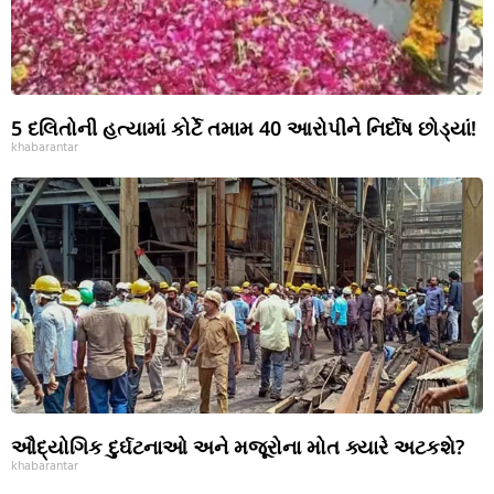
5 દલિતોની હત્યામાં કોર્ટે તમામ 40 આરોપીને નિર્દોષ છોડ્યાં!
khabarantar
ઔદ્યોગિક દુર્ઘટનાઓ અને મજૂરોના મોત ક્યારે અટકશે?
khabarantar