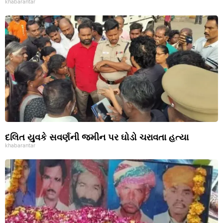
khabarantar
દલિત યુવકે સવર્ણની જમીન પર ઘોડો ચરાવતા હત્યા
khabarantar