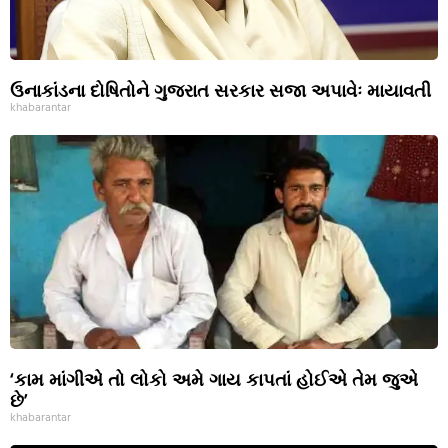
ઉનાકાંડના દોષિતોને ગુજરાત સરકાર સજા અપાવેઃ માયાવતી
khabarantar
‘કામ માંગીએ તો લોકો અમે ગાય કાપતાં હોઈએ તેમ જુએ
છે’
khabarantar