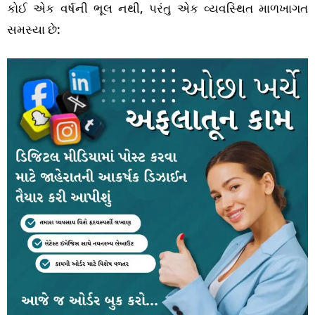
કોઈ એક વર્ષની ભૂલ નથી, પરંતુ એક વ્યવસ્થિત માળખાગત
સમસ્યા છે: