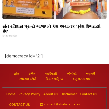
સંત રવિદાસ પ્રત્યે ભાજપને કેમ અચાનક પ્રેમ ઉભરાયો
છે?
khabarantar
[democracy id="2"]
હોમ
દલિત
આદિવાસી
ઓબીસી
લઘુમતી
સ્પેશ્યલ સ્ટોરી
વિચાર સાહિત્ય
બહુજનનાયક
Home
Privacy Policy
About us
Disclaimer
Contact us
contact@khabarantar.in
CONTACT US