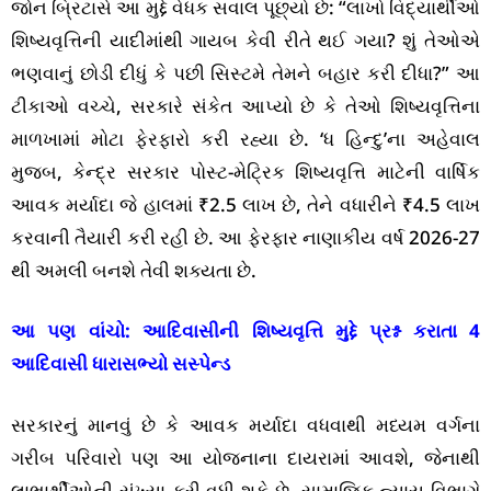
જોન બ્રિટાસે આ મુદ્દે વેધક સવાલ પૂછ્યો છે: “લાખો વિદ્યાર્થીઓ
શિષ્યવૃત્તિની યાદીમાંથી ગાયબ કેવી રીતે થઈ ગયા? શું તેઓએ
ભણવાનું છોડી દીધું કે પછી સિસ્ટમે તેમને બહાર કરી દીધા?” આ
ટીકાઓ વચ્ચે, સરકારે સંકેત આપ્યો છે કે તેઓ શિષ્યવૃત્તિના
માળખામાં મોટા ફેરફારો કરી રહ્યા છે. ‘ધ હિન્દુ’ના અહેવાલ
મુજબ, કેન્દ્ર સરકાર પોસ્ટ-મેટ્રિક શિષ્યવૃત્તિ માટેની વાર્ષિક
આવક મર્યાદા જે હાલમાં ₹2.5 લાખ છે, તેને વધારીને ₹4.5 લાખ
કરવાની તૈયારી કરી રહી છે. આ ફેરફાર નાણાકીય વર્ષ 2026-27
થી અમલી બનશે તેવી શક્યતા છે.
આ પણ વાંચો:
આદિવાસીની શિષ્યવૃત્તિ મુદ્દે પ્રશ્ન કરાતા 4
આદિવાસી ધારાસભ્યો સસ્પેન્ડ
સરકારનું માનવું છે કે આવક મર્યાદા વધવાથી મધ્યમ વર્ગના
ગરીબ પરિવારો પણ આ યોજનાના દાયરામાં આવશે, જેનાથી
લાભાર્થીઓની સંખ્યા ફરી વધી શકે છે. સામાજિક ન્યાય વિભાગે