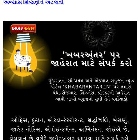
અભ્યાસ શિષ્યવૃત્તિ અટકાવી