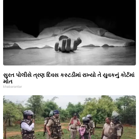
સુરત પોલીસે ત્રણ દિવસ કસ્ટડીમાં રાખ્યો તે યુવકનું કોર્ટમાં
મોત
khabarantar