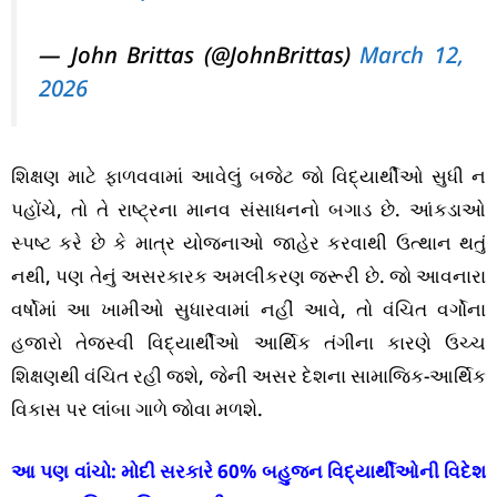
— John Brittas (@JohnBrittas)
March 12,
2026
શિક્ષણ માટે ફાળવવામાં આવેલું બજેટ જો વિદ્યાર્થીઓ સુધી ન
પહોંચે, તો તે રાષ્ટ્રના માનવ સંસાધનનો બગાડ છે. આંકડાઓ
સ્પષ્ટ કરે છે કે માત્ર યોજનાઓ જાહેર કરવાથી ઉત્થાન થતું
નથી, પણ તેનું અસરકારક અમલીકરણ જરૂરી છે. જો આવનારા
વર્ષોમાં આ ખામીઓ સુધારવામાં નહીં આવે, તો વંચિત વર્ગોના
હજારો તેજસ્વી વિદ્યાર્થીઓ આર્થિક તંગીના કારણે ઉચ્ચ
શિક્ષણથી વંચિત રહી જશે, જેની અસર દેશના સામાજિક-આર્થિક
વિકાસ પર લાંબા ગાળે જોવા મળશે.
આ પણ વાંચો:
મોદી સરકારે 60% બહુજન વિદ્યાર્થીઓની વિદેશ