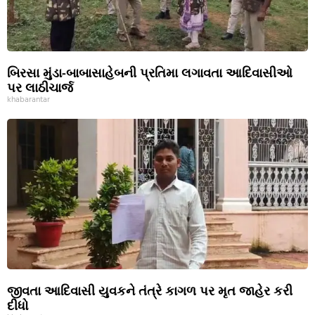
બિરસા મુંડા-બાબાસાહેબની પ્રતિમા લગાવતા આદિવાસીઓ
પર લાઠીચાર્જ
khabarantar
જીવતા આદિવાસી યુવકને તંત્રે કાગળ પર મૃત જાહેર કરી
દીધો