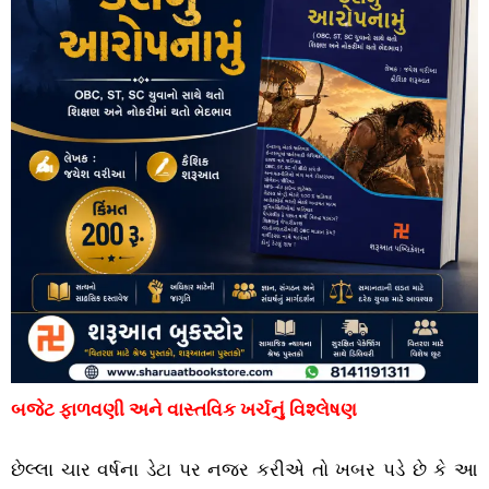
બજેટ ફાળવણી અને વાસ્તવિક ખર્ચનું વિશ્લેષણ
છેલ્લા ચાર વર્ષના ડેટા પર નજર કરીએ તો ખબર પડે છે કે આ