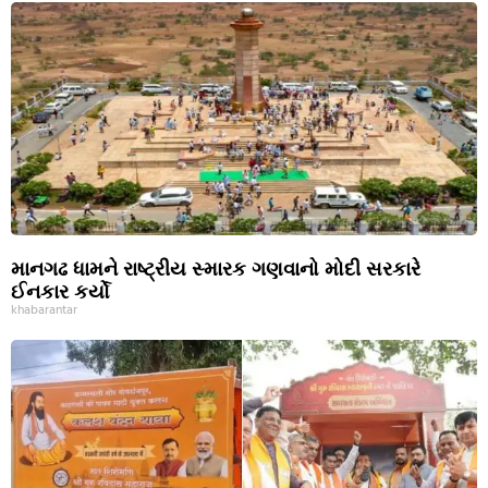
માનગઢ ધામને રાષ્ટ્રીય સ્મારક ગણવાનો મોદી સરકારે
ઈનકાર કર્યો
khabarantar