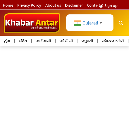
Home
Privacy Policy
About us
Disclaimer
Contact us
Sign up
Gujarati
▼
હોમ
દલિત
આદિવાસી
ઓબીસી
લઘુમતી
સ્પેશ્યલ સ્ટોરી