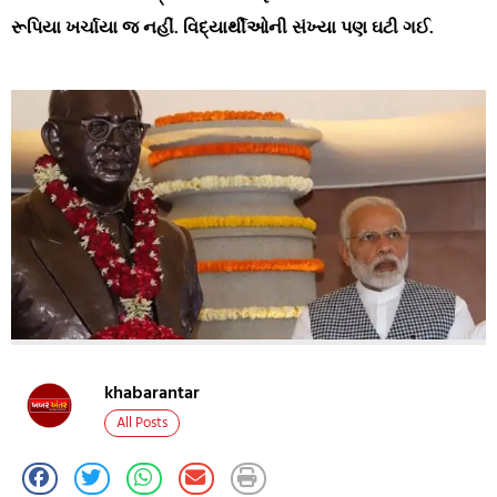
રૂપિયા ખર્ચાયા જ નહીં. વિદ્યાર્થીઓની સંખ્યા પણ ઘટી ગઈ.
khabarantar
All Posts