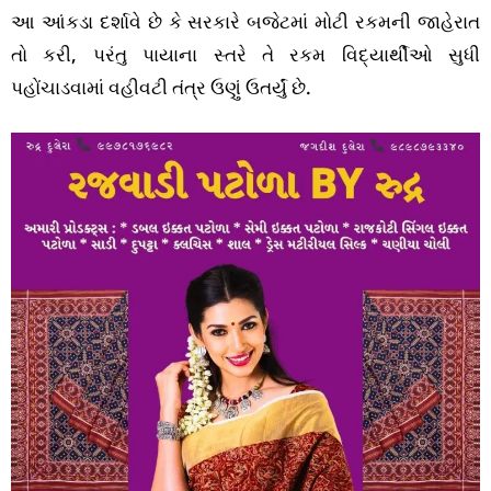
આ આંકડા દર્શાવે છે કે સરકારે બજેટમાં મોટી રકમની જાહેરાત
તો કરી, પરંતુ પાયાના સ્તરે તે રકમ વિદ્યાર્થીઓ સુધી
પહોંચાડવામાં વહીવટી તંત્ર ઉણું ઉતર્યું છે.