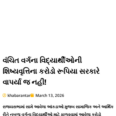
વંચિત વર્ગના વિદ્યાર્થીઓની
શિષ્યવૃત્તિના કરોડો રૂપિયા સરકારે
વાપર્યા જ નહીં!
khabarantar
March 13, 2026
રાજ્યસભામાં સામે આવેલા આંકડાઓ મુજબ સામાજિક અને આર્થિક
રીતે નબળા વર્ગના વિદ્યાર્થીઓ માટે ફાળવવામાં આવેલા કરોડો