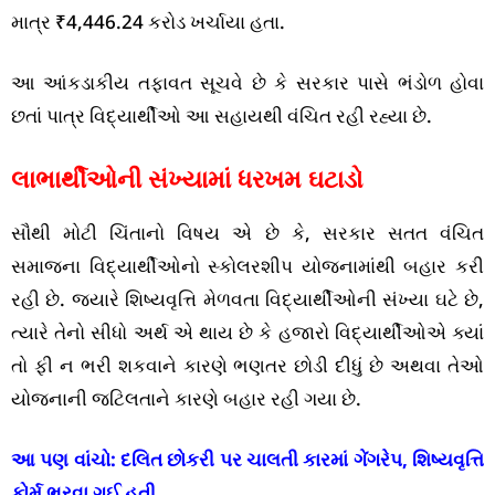
માત્ર ₹4,446.24 કરોડ ખર્ચાયા હતા.
આ આંકડાકીય તફાવત સૂચવે છે કે સરકાર પાસે ભંડોળ હોવા
છતાં પાત્ર વિદ્યાર્થીઓ આ સહાયથી વંચિત રહી રહ્યા છે.
લાભાર્થીઓની સંખ્યામાં ધરખમ ઘટાડો
સૌથી મોટી ચિંતાનો વિષય એ છે કે, સરકાર સતત વંચિત
સમાજના વિદ્યાર્થીઓનો સ્કોલરશીપ યોજનામાંથી બહાર કરી
રહી છે. જ્યારે શિષ્યવૃત્તિ મેળવતા વિદ્યાર્થીઓની સંખ્યા ઘટે છે,
ત્યારે તેનો સીધો અર્થ એ થાય છે કે હજારો વિદ્યાર્થીઓએ ક્યાં
તો ફી ન ભરી શકવાને કારણે ભણતર છોડી દીધું છે અથવા તેઓ
યોજનાની જટિલતાને કારણે બહાર રહી ગયા છે.
આ પણ વાંચો:
દલિત છોકરી પર ચાલતી કારમાં ગેંગરેપ, શિષ્યવૃત્તિ
ફોર્મ ભરવા ગઈ હતી