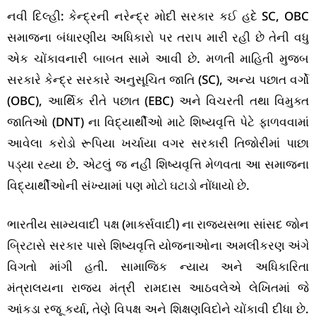
નવી દિલ્હી: કેન્દ્રની નરેન્દ્ર મોદી સરકાર કઈ હદે SC, OBC
સમાજના બંધારણીય અધિકારો પર તરાપ મારી રહી છે તેની વધુ
એક ચોંકાવનારી બાબત સામે આવી છે. મળતી માહિતી મુજબ
સરકારે કેન્દ્ર સરકારે અનુસૂચિત જાતિ (SC), અન્ય પછાત વર્ગો
(OBC), આર્થિક રીતે પછાત (EBC) અને વિચરતી તથા વિમુક્ત
જાતિઓ (DNT) ના વિદ્યાર્થીઓ માટે શિષ્યવૃત્તિ પેટે ફાળવવામાં
આવેલા કરોડો રૂપિયા ખર્ચાયા વગર સરકારી તિજોરીમાં પાછા
પડ્યા રહ્યા છે. એટલું જ નહીં શિષ્યવૃત્તિ મેળવતા આ સમાજના
વિદ્યાર્થીઓની સંખ્યામાં પણ મોટો ઘટાડો નોંધાયો છે.
ભારતીય સામ્યવાદી પક્ષ (માર્ક્સવાદી) ના રાજ્યસભા સાંસદ જોન
બ્રિટાસે સરકાર પાસે શિષ્યવૃત્તિ યોજનાઓના અમલીકરણ અંગે
વિગતો માંગી હતી. સામાજિક ન્યાય અને અધિકારિતા
મંત્રાલયના રાજ્ય મંત્રી રામદાસ આઠવલેએ લેખિતમાં જે
આંકડા રજૂ કર્યા, તેણે વિપક્ષ અને શિક્ષણવિદોને ચોંકાવી દીધા છે.