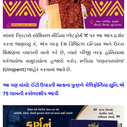
સાંસદ બ્રિટાસે સોશિયલ મીડિયા પ્લેટફોર્મ ‘X’ પર આ આંકડા શેર
કરતા જણાવ્યું કે, એક તરફ દેશ ડિજિટલ ઇન્ડિયા અને ઉચ્ચ
શિક્ષણના વ્યાપની વાતો કરે છે, ત્યારે બીજી તરફ હાંસિયામાં
ધકેલાયેલા સમુદાયોના હજારો કરોડ રૂપિયા ‘વણવપરાયેલા’
(Unspent) જાહેર કરવામાં આવે છે.
આ પણ વાંચો:
ઈંટો ઉપાડતી માતાના પુત્રને કેલિફોર્નિયા યુનિ.એ
75 લાખની સ્કોલરશીપ આપી