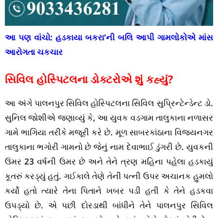
આ પણ વાંચો:
હડકાયા બકરા’ની બલિ આપી ગામલોકોએ માંસ
આરોગતા ચકચાર
સિવિલ હોસ્પિટલના ડોક્ટરોએ શું કહ્યું?
આ અંગે પાલનપુર સિવિલ હોસ્પિટલના સિવિલ સુપ્રિન્ટેન્ડેન્ટ ડો.
સુનિલ જોશીએ જણાવ્યું કે, આ યુવક વડગામ તાલુકાના નળાસર
ગામે ભાગિયા તરીકે મજૂરી કરે છે. મૂળ સાબરકાંઠાના વિજયનગર
તાલુકાના ભગોરી ગામનો છે જેનું નામ દેવાભાઈ ડુંગરી છે. યુવકની
ઉંમર 23 વર્ષની ઉમર છે અને તેને ત્રણ મહિના પહેલા હડકાયું
કૂતરું કરડ્યું હતું. ગઈકાલે તેણે તેની પત્ની ઉપર અચાનક હુમલો
કર્યો હતો ત્યારે તેના પિતાને ખબર પડી હતી કે તેને હડકવા
ઉપડ્યો છે. એ પછી દોરડાથી બાંધીને તેને પાલનપુર સિવિલ