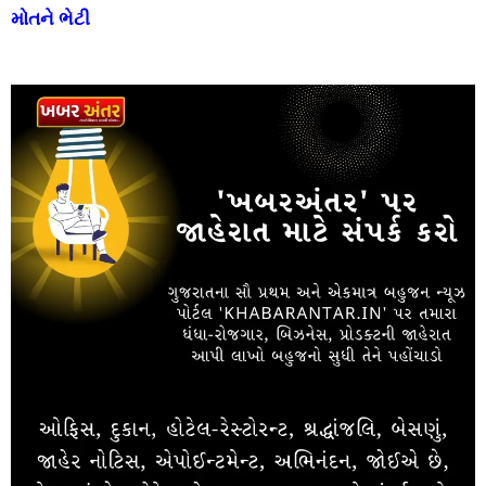
મોતને ભેટી