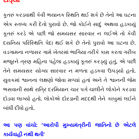
કૂતરું કરડવાથી કેવી ભયાનક સ્થિતિ થઈ શકે છે તેનો આ ઘટના
એક સ્તબ્ધ કરી દેતો પુરાવો છે. જો કોઈને સાદું અથવા હડકાયું
કૂતરું કરડે એ પછી જો સમયસર સારવાર ન લઈએ તો કેવી
દયનિય પરિસ્થિતિ પેદા થઈ શકે છે તેનો પુરાવો આ ઘટના છે.
વડગામના નળાસર ગામે ખેતરમાં ભાગિયા તરીકે કામ કરતા ગરીબ
મજૂરને ત્રણ મહિના પહેલા હડકાયું કૂતરું કરડ્યું હતું, એ પછી
તેને સમયસર યોગ્ય સારવાર ન મળતા હડકવા ઉપડ્યો હતો.
યુવકમાં શ્વાનના લક્ષણો જોવા મળ્યાં હતાં અને તે શ્વાનની જેમ
ભસવાની સાથે રાત્રિ દરમિયાન ચાર પગે ચાલીને લોકોને કરડવા
દોડવા લાગ્યો હતો. લોકોએ દોરડાની મદદથી તેને કાબુમાં લઈને
બાંધી દીધો હતો.
આ પણ વાંચો:
‘આરોપી મુખ્યમંત્રીની જાતિનો છે એટલે
કાર્યવાહી નથી થતી’