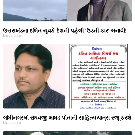
ઉત્તરાખંડના દલિત યુવકે દેશની પહેલી ‘ઉડતી કાર’ બનાવી!
khabarantar
ગાંધીનગરમાં રાઘવજી માધડ પોતાની સાહિત્યયાત્રા રજૂ કરશે
khabarantar