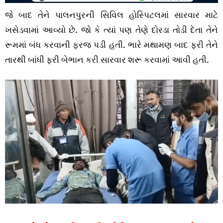
જે બાદ તેને પાલનપુરની સિવિલ હોસ્પિટલમાં સારવાર માટે
ખસેડવામાં આવ્યો છે. જો કે ત્યાં પણ તેણે દોરડા તોડી દેતા તેને
રૂમમાં બંધ કરવાની ફરજ પડી હતી. ભારે મથામણ બાદ ફરી તેને
તારથી બાંધી ફરી બેભાન કરી સારવાર શરૂ કરવામાં આવી હતી.