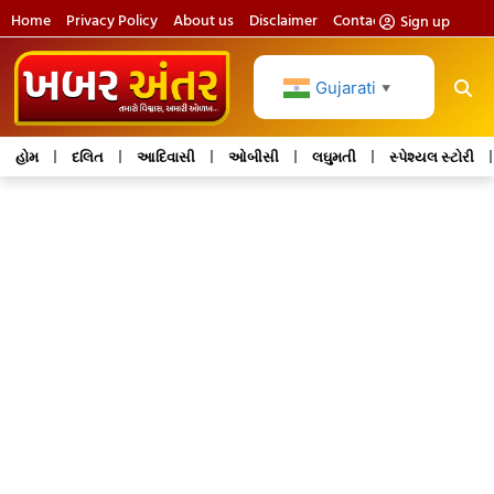
Home
Privacy Policy
About us
Disclaimer
Contact us
Sign up
Gujarati
▼
હોમ
દલિત
આદિવાસી
ઓબીસી
લઘુમતી
સ્પેશ્યલ સ્ટોરી