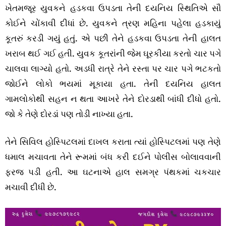
ખેતમજૂર યુવકને હડકવા ઉપડતા તેની દયનિય સ્થિતિએ સૌ
કોઈને ચોંકાવી દીધાં છે. યુવકને ત્રણ મહિના પહેલા હડકાયું
કૂતરું કરડી ગયું હતું. એ પછી તેને હડકવા ઉપડતા તેની હાલત
ખરાબ થઈ ગઈ હતી. યુવક કૂતરાંની જેમ ઘૂરકીયા કરતો ચાર પગે
ચાલવા લાગ્યો હતો. અડધી રાત્રે તેને રસ્તા પર ચાર પગે ભટકતો
જોઈને લોકો ભયમાં મૂકાયા હતા. તેની દયનિય હાલત
ગામલોકોથી સહન ન થતા આખરે તેને દોરડાથી બાંધી દીધો હતો.
જો કે તેણે દોરડાં પણ તોડી નાખ્યા હતા.
તેને સિવિલ હોસ્પિટલમાં દાખલ કરાતા ત્યાં હોસ્પિટલમાં પણ તેણે
ધમાલ મચાવતા તેને રૂમમાં બંધ કરી દઈને પોલીસ બોલાવવાની
ફરજ પડી હતી. આ ઘટનાએ હાલ સમગ્ર પંથકમાં ચકચાર
મચાવી દીધી છે.