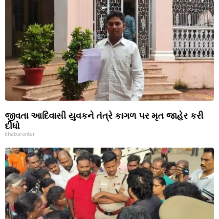
જીવતા આદિવાસી યુવકને તંત્રે કાગળ પર મૃત જાહેર કરી
દીધો
khabarantar