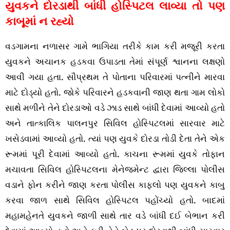
યુવકને દોરડાથી બાંધી હોસ્પિટલ લાવ્યા તો પણ
કાબૂમાં ન રહ્યો
વડગામના નળાસર ગામે ભાગિયા તરીકે કામ કરી મજૂરી કરતા
યુવકને અચાનક હડકવા ઉપાડતા તેમાં સંપૂર્ણ શ્વાનના લક્ષણો
આવી ગયા હતા. સૌપ્રથમ તે પોતાના પરિવારમાં પત્નીને મારવા
માટે દોડ્યો હતો. જોકે પરિવારને હડકવાની જાણ થતા ગામ લોકો
સાથે મળીને તેને દોરડાઓ વડે ઝાડ સાથે બાંધી દેવામાં આવ્યો હતો
અને તાત્કાલિક પાલનપુર સિવિલ હોસ્પિટલમાં સારવાર માટે
ખસેડવામાં આવ્યો હતો. ત્યાં પણ યુવકે દોરડા તોડી દેતા તેને એક
રૂમમાં પૂરી દેવામાં આવ્યો હતો. કાચના રૂમમાં યુવકે તોફાન
મચાવતા સિવિલ હોસ્પિટલના મેનેજમેન્ટ દ્વારા જિલ્લા પોલીસ
વડાને ફોન કરીને જાણ કરતા પોલીસ કાફલો પણ યુવકને કાબુ
કરવા જાળ સાથે સિવિલ હોસ્પિટલ પહોંચ્યો હતો. બાદમાં
મહામહેનતે યુવકને જાળી સાથે તાર વડે બાંધી દઈ બેભાન કરી