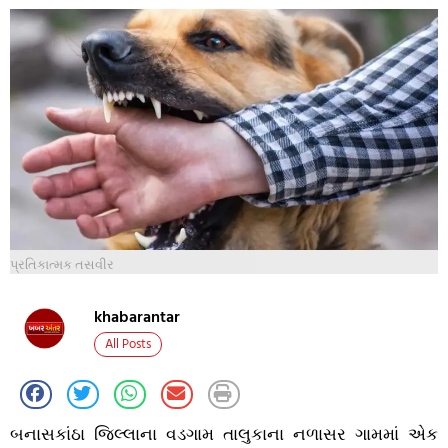
પ્રતિકાત્મક તસવીર
khabarantar
All Posts
બનાસકાંઠા જિલ્લાના વડગામ તાલુકાના નળાસર ગામમાં એક