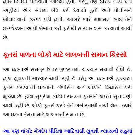
હોસ્પિટલમાં લાવવામાં આવ્યો હતો, પરંતુ તેણે દોરડાં તોડી દેતા
અહીંયા એક રૂમમાં બંધ કરી દેવાયો હતો અને પોલીસને
બોલાવવાની ફરજ પડી હતી. આખરે ભારે મથામણ બાદ તેને
ઇન્જેક્શન આપી બેભાન કરી ફરીથી સારવાર શરૂ કરવામાં આવી
છે.
કૂતરાં પાળતા લોકો માટે લાલબત્તી સમાન કિસ્સો
આ ઘટનાએ સમગ્ર ઉત્તર ગુજરાતમાં ચકચાર મચાવી દીધી છે.
હાલ યુવકની સારવાર ચાલી રહી છે પરંતુ આ ઘટનાએ હડકાયા
કૂતરાં કરડવાની ઘટનાની ગંભીરતા અંગે લોકોને વિચારતા કરી
મૂક્યા છે. હાલ સુપ્રીમ કોર્ટમાં રખડતા કૂતરાંને લઈને સુનાવણી
ચાલી રહી છે. લોકો કૂતરાં કરડે તેને ગંભીરતાથી નથી લેતા. ત્યારે
આ ઘટના તેમના માટે લાલબત્તી સમાન છે.
આ પણ વાંચો:
ગેંગરેપ પીડિતા આદિવાસી યુવતી ન્યાયની રાહમાં