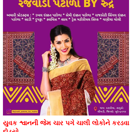
યુવક શ્વાનની જેમ ચાર પગે ચાલી લોકોને કરડવા
દોડ્યો