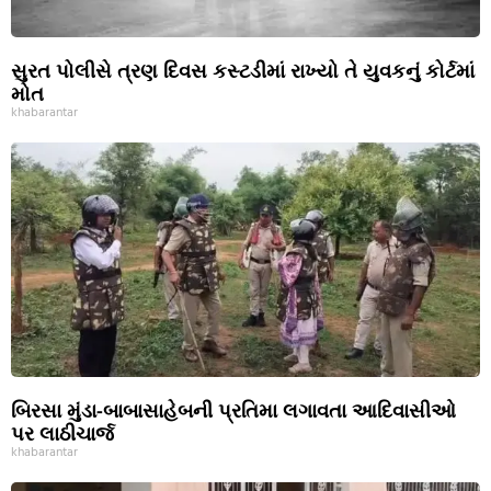
સુરત પોલીસે ત્રણ દિવસ કસ્ટડીમાં રાખ્યો તે યુવકનું કોર્ટમાં
મોત
khabarantar
બિરસા મુંડા-બાબાસાહેબની પ્રતિમા લગાવતા આદિવાસીઓ
પર લાઠીચાર્જ
khabarantar