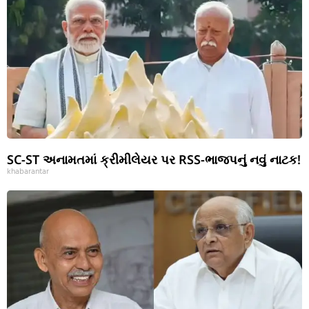
SC-ST અનામતમાં ક્રીમીલેયર પર RSS-ભાજપનું નવું નાટક!
khabarantar