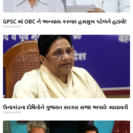
GPSC માં OBC ને અન્યાય કરનાર હસમુખ પટેલને હટાવો!
khabarantar
ઉનાકાંડના દોષિતોને ગુજરાત સરકાર સજા અપાવેઃ માયાવતી
khabarantar