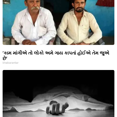
‘કામ માંગીએ તો લોકો અમે ગાય કાપતાં હોઈએ તેમ જુએ
છે’
khabarantar