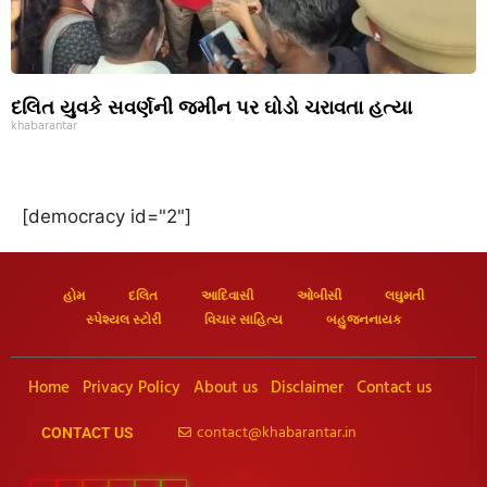
દલિત યુવકે સવર્ણની જમીન પર ઘોડો ચરાવતા હત્યા
khabarantar
[democracy id="2"]
હોમ
દલિત
આદિવાસી
ઓબીસી
લઘુમતી
સ્પેશ્યલ સ્ટોરી
વિચાર સાહિત્ય
બહુજનનાયક
Home
Privacy Policy
About us
Disclaimer
Contact us
contact@khabarantar.in
CONTACT US