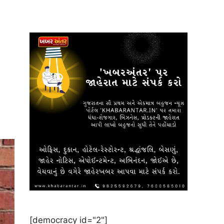
[democracy id="2"]