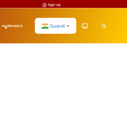
Sign up
Gujarati
બહુજનનાયક
▼