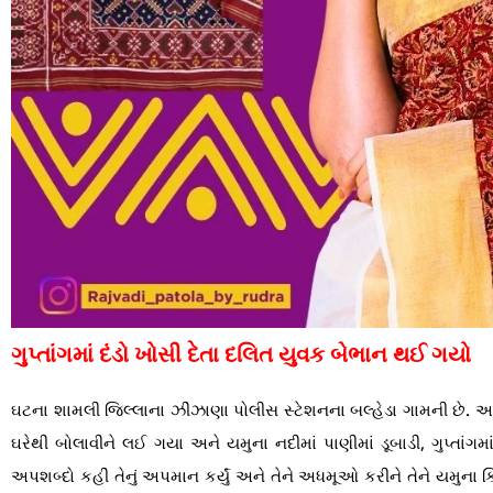
ગુપ્તાંગમાં દંડો ખોસી દેતા દલિત યુવક બેભાન થઈ ગયો
ઘટના શામલી જિલ્લાના ઝીંઝાણા પોલીસ સ્ટેશનના બલ્હેડા ગામની છે. અહી
ઘરેથી બોલાવીને લઈ ગયા અને યમુના નદીમાં પાણીમાં ડૂબાડી, ગુપ્તાં
અપશબ્દો કહી તેનું અપમાન કર્યું અને તેને અધમૂઓ કરીને તેને યમુના ક