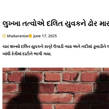
લુખ્ખા તત્વોએ દલિત યુવકને ઢોર માર 
khabarantar
June 17, 2025
ચાર શખ્સો દલિત યુવકને રાત્રે ઉપાડી ગયા અને નદીમાં ડૂબાડીન
બાંધી રેતીમાં દાટીને ભાગી ગયા.