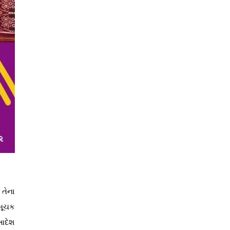
 તેના
િસૂચક
 આદેશ