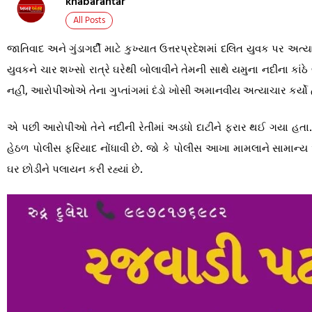
khabarantar
All Posts
જાતિવાદ અને ગુંડાગર્દી માટે કુખ્યાત ઉત્તરપ્રદેશમાં દલિત યુવક પર
યુવકને ચાર શખ્સો રાત્રે ઘરેથી બોલાવીને તેમની સાથે યમુના નદીના કાં
નહીં, આરોપીઓએ તેના ગુપ્તાંગમાં દંડો ખોસી અમાનવીય અત્યાચાર કર્યો
એ પછી આરોપીઓ તેને નદીની રેતીમાં અડધો દાટીને ફરાર થઈ ગયા હતા
હેઠળ પોલીસ ફરિયાદ નોંધાવી છે. જો કે પોલીસ આખા મામલાને સામાન્ય 
ઘર છોડીને પલાયન કરી રહ્યાં છે.