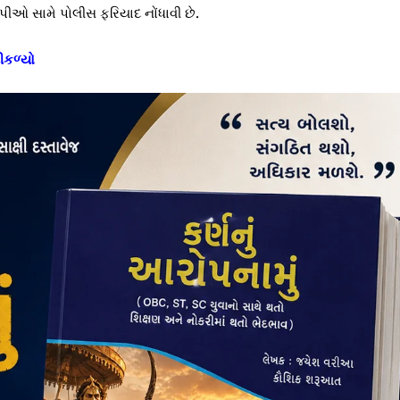
ીઓ સામે પોલીસ ફરિયાદ નોંધાવી છે.
ીકળ્યો