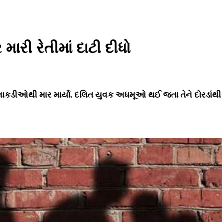
મારી રેતીમાં દાટી દીધો
ે લાકડીઓથી માર માર્યો. દલિત યુવક અધમૂઓ થઈ જતા તેને દોરડાંથી