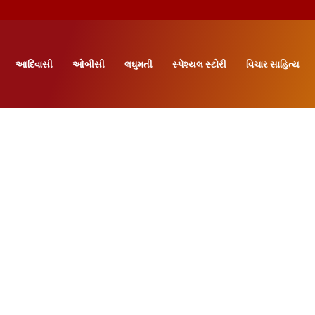
આદિવાસી
ઓબીસી
લઘુમતી
સ્પેશ્યલ સ્ટોરી
વિચાર સાહિત્ય