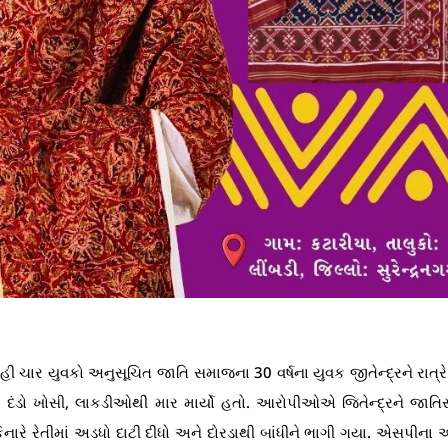
ં ચાર યુવકો અનુસૂચિત જાતિ સમાજના 30 વર્ષના યુવક જીતેન્દ્રને રાત્રે
ગમાં દંડો ખોસી, લાકડીઓથી માર માર્યો હતો. આરોપીઓએ જિતેન્દ્રને જાત
િનારે રેતીમાં અડધો દાટી દીધો અને દોરડાથી બાંધીને ભાગી ગયા. એસપીના