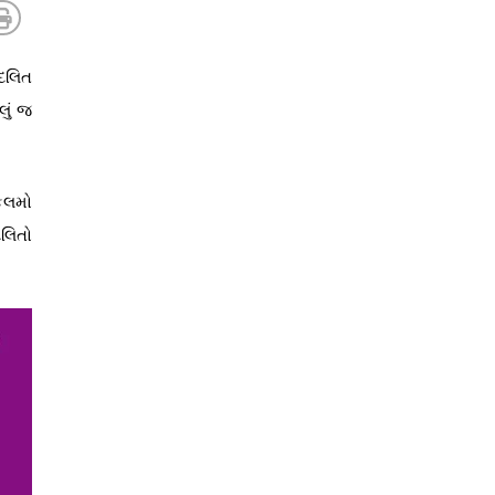
 દલિત
લું જ
કલમો
દલિતો