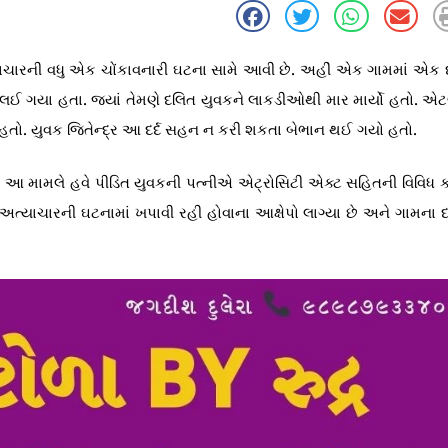
 અત્યાચારની વધુ એક ચોંકાવનારી ઘટના સામે આવી છે. અહીં એક ગામમાં એક
ઠે લઈ ગયા હતા. જ્યાં તેમણે દલિત યુવકને લાકડીઓથી માર માર્યો હતો. એટ
 હતો. યુવક જિતેન્દ્ર આ દર્દ સહન ન કરી શકતા બેભાન થઈ ગયો હતો.
. આ મામલે હવે પીડિત યુવકની પત્નીએ એટ્રોસિટી એક્ટ સહિતની વિવિધ 
અત્યાચારની ઘટનામાં ખપાવી રહી હોવાના આક્ષેપો લાગ્યા છે અને ગામના 