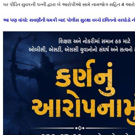
પર પીડિત યુવકની પત્ની દ્વારા બે આરોપીઓ સામે નામજોગ સહિત 4 આરોપ
આ પણ વાંચો:
સવર્ણોની ધમકી બાદ પોલીસ સુરક્ષા વચ્ચે દલિતનો વરઘોડો ન