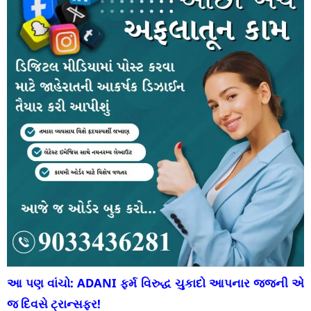
આ પણ વાંચો:
ADANI ફર્મ વિરુદ્ધ ચુકાદો આપનાર જજની એ
જ દિવસે ટ્રાન્સફર!