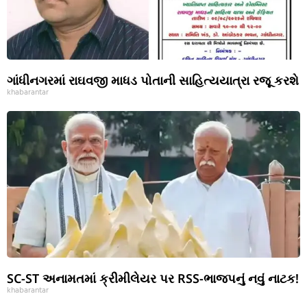
ગાંધીનગરમાં રાઘવજી માધડ પોતાની સાહિત્યયાત્રા રજૂ કરશે
khabarantar
SC-ST અનામતમાં ક્રીમીલેયર પર RSS-ભાજપનું નવું નાટક!
khabarantar