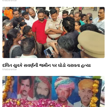
khabarantar
દલિત યુવકે સવર્ણની જમીન પર ઘોડો ચરાવતા હત્યા
khabarantar