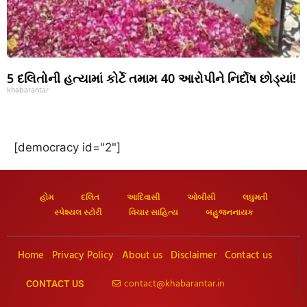
5 દલિતોની હત્યામાં કોર્ટે તમામ 40 આરોપીને નિર્દોષ છોડ્યાં!
khabarantar
[democracy id="2"]
હોમ
દલિત
આદિવાસી
ઓબીસી
લઘુમતી
સ્પેશ્યલ સ્ટોરી
વિચાર સાહિત્ય
બહુજનનાયક
Home
Privacy Policy
About us
Disclaimer
Contact us
contact@khabarantar.in
CONTACT US