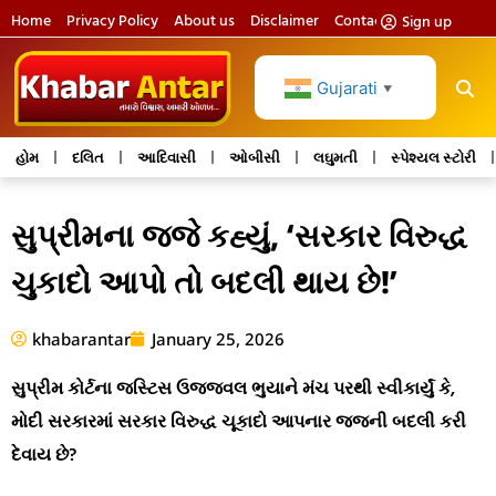
Home
Privacy Policy
About us
Disclaimer
Contact us
Sign up
Gujarati
▼
હોમ
દલિત
આદિવાસી
ઓબીસી
લઘુમતી
સ્પેશ્યલ સ્ટોરી
સુપ્રીમના જજે કહ્યું, ‘સરકાર વિરુદ્ધ
ચુકાદો આપો તો બદલી થાય છે!’
khabarantar
January 25, 2026
સુપ્રીમ કોર્ટના જસ્ટિસ ઉજ્જવલ ભુયાને મંચ પરથી સ્વીકાર્યું કે,
મોદી સરકારમાં સરકાર વિરુદ્ધ ચૂકાદો આપનાર જજની બદલી કરી
દેવાય છે?