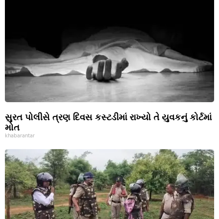
સુરત પોલીસે ત્રણ દિવસ કસ્ટડીમાં રાખ્યો તે યુવકનું કોર્ટમાં
મોત
khabarantar