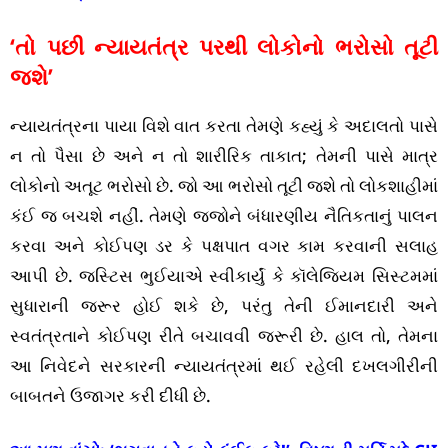
‘તો પછી ન્યાયતંત્ર પરથી લોકોનો ભરોસો તૂટી
જશે’
ન્યાયતંત્રના પાયા વિશે વાત કરતા તેમણે કહ્યું કે અદાલતો પાસે
ન તો પૈસા છે અને ન તો શારીરિક તાકાત; તેમની પાસે માત્ર
લોકોનો અતૂટ ભરોસો છે. જો આ ભરોસો તૂટી જશે તો લોકશાહીમાં
કંઈ જ બચશે નહીં. તેમણે જજોને બંધારણીય નૈતિકતાનું પાલન
કરવા અને કોઈપણ ડર કે પક્ષપાત વગર કામ કરવાની સલાહ
આપી છે. જસ્ટિસ ભુઈયાએ સ્વીકાર્યું કે કૉલેજિયમ સિસ્ટમમાં
સુધારાની જરૂર હોઈ શકે છે, પરંતુ તેની ઈમાનદારી અને
સ્વતંત્રતાને કોઈપણ રીતે બચાવવી જરૂરી છે. હાલ તો, તેમના
આ નિવેદને સરકારની ન્યાયતંત્રમાં થઈ રહેલી દખલગીરીની
બાબતને ઉજાગર કરી દીધી છે.