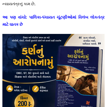
ન્યાયતંત્રનું કામ છે.
આ પણ વાંચો:
પાલિકા-પંચાયત ચૂંટણીઓમાં વિલંબ લોકતંત્ર
માટે ઘાતક છે