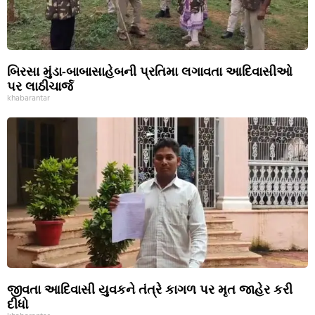
બિરસા મુંડા-બાબાસાહેબની પ્રતિમા લગાવતા આદિવાસીઓ
પર લાઠીચાર્જ
khabarantar
જીવતા આદિવાસી યુવકને તંત્રે કાગળ પર મૃત જાહેર કરી
દીધો