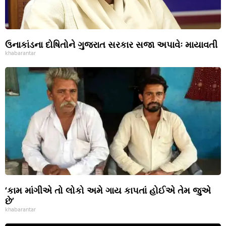
ઉનાકાંડના દોષિતોને ગુજરાત સરકાર સજા અપાવેઃ માયાવતી
khabarantar
‘કામ માંગીએ તો લોકો અમે ગાય કાપતાં હોઈએ તેમ જુએ
છે’
khabarantar