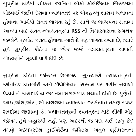
સુપ્રીમ કોર્ટમાં ચોક્કસ જાતિના લોકો કોલેજિયમ સિસ્ટમમાં
ગોઠવાઈ જઈને દેશના ન્યાયતંત્ર પર એકહથ્થુ સાશન ચલાવતા
હોવાના આક્ષેપો સતત લાગતા રહે છે. સાથે જ ભાજપના સત્તામાં
આવ્યા બાદ સતત ન્યાયતંત્રમાં RSS ની વિચારધારાના સમર્થક
જજોને પ્રમોટ કરાતા હોવાના આક્ષેપો પણ લાગતા રહ્યાં છે, ત્યારે
હવે સુપ્રીમ કોર્ટના જ એક જજે ન્યાયતંત્રમાં ચાલતી
ગોઠવણોને ખૂલ્લી પાડી દીધી છે.
સુપ્રીમ કોર્ટના જસ્ટિસ ઉજ્જલ ભુઈયાએ ન્યાયતંત્રની
આંતરિક કામગીરી અને કૉલેજિયમ સિસ્ટમ પર ગંભીર સવાલો
ઉઠાવીને કાયદાકીય જગતમાં ખળભળાટ મચાવી દીધો છે. પુણેની
આઈ.એલ.એસ. લો કોલેજમાં વ્યાખ્યાન દરમિયાન તેમણે સ્પષ્ટ
શબ્દોમાં જણાવ્યું કે, ‘ન્યાયતંત્રની સ્વતંત્રતા માટે સૌથી મોટું
જોખમ હવે બહારથી નહીં પણ અંદરથી જ પેદા થઈ રહ્યું છે.’
તેમણે મધ્યપ્રદેશ હાઈકોર્ટના જસ્ટિસ અતુલ શ્રીધરનના