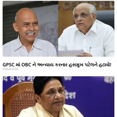
GPSC માં OBC ને અન્યાય કરનાર હસમુખ પટેલને હટાવો!
khabarantar