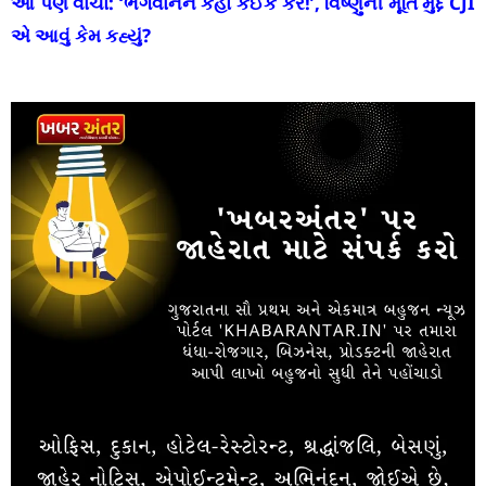
આ પણ વાંચો:
‘ભગવાનને કહો કંઈક કરે!’, વિષ્ણુની મૂર્તિ મુદ્દે CJI
એ આવું કેમ કહ્યું?