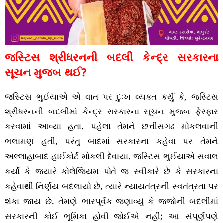
જસ્ટિસ શ્રીધરનની બદલી કેન્દ્ર સરકારના
સૂચન મુજબ થઈ?
જસ્ટિસ ભુઈયાએ એ વાત પર દુઃખ વ્યક્ત કર્યું કે, જસ્ટિસ
શ્રીધરનની બદલીમાં કેન્દ્ર સરકારના સૂચન મુજબ ફેરફાર
કરવામાં આવ્યા હતા. પહેલા તેમને છત્તીસગઢ મોકલવાની
ભલામણ હતી, પરંતુ બાદમાં સરકારના કહેવા પર તેમને
અલ્લાહાબાદ હાઈકોર્ટ મોકલી દેવાયા. જસ્ટિસ ભુઈયાએ સવાલ
કર્યો કે જ્યારે કોલેજિયમ પોતે જ સ્વીકારે છે કે સરકારના
કહેવાથી નિર્ણય બદલાયો છે, ત્યારે ન્યાયતંત્રની સ્વતંત્રતા પર
શંકા જાય છે. તેમણે ભારપૂર્વક જણાવ્યું કે જજોની બદલીમાં
સરકારની કોઈ ભૂમિકા હોવી જોઈએ નહીં; આ સંપૂર્ણપણે