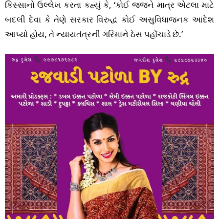
કિસ્સાનો ઉલ્લેખ કરતા કહ્યું કે, ‘કોઈ જજને માત્ર એટલા માટે
બદલી દેવા કે તેણે સરકાર વિરુદ્ધ કોઈ અસુવિધાજનક આદેશ
આપ્યો હોય, તે ન્યાયતંત્રની ગરિમાને ઠેસ પહોંચાડે છે.’