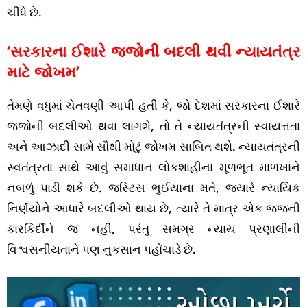
ચીંધે છે.
‘સરકારના ઈશારે જજોની બદલી થવી ન્યાયતંત્ર
માટે જોખમ’
તેમણે વધુમાં ચેતવણી આપી હતી કે, જો દેશમાં સરકારના ઈશારે
જજોની બદલીઓ થવા લાગશે, તો તે ન્યાયતંત્રની સ્વાયત્તતા
અને આઝાદી સામે સૌથી મોટું જોખમ સાબિત થશે. ન્યાયતંત્રની
સ્વતંત્રતા સાથે આવું સમાધાન લોકશાહીના મૂળભૂત માળખાને
નબળું પાડી શકે છે. જસ્ટિસ ભુઈયાના મતે, જ્યારે ન્યાયિક
નિર્ણયોને આધારે બદલીઓ થાય છે, ત્યારે તે માત્ર એક જજની
કારકિર્દીને જ નહીં, પરંતુ સમગ્ર ન્યાય પ્રણાલીની
વિશ્વસનીયતાને પણ નુકસાન પહોંચાડે છે.