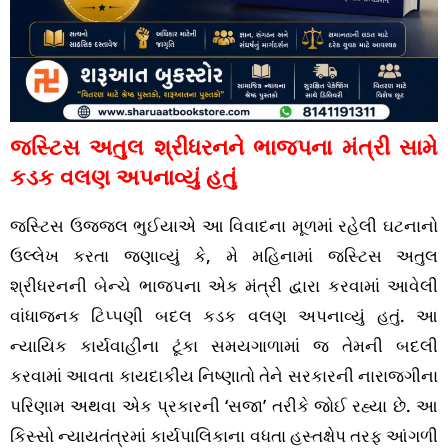
જસ્ટિસ અતુલ શ્રીધરનને ભાજપના મંત્રી સામે
કડક વલણ અપનાવ્યું હતું
જસ્ટિસ ઉજ્જલ ભુઈયાએ આ વિવાદના મૂળમાં રહેલી ઘટનાનો
ઉલ્લેખ કરતા જણાવ્યું કે, મે મહિનામાં જસ્ટિસ અતુલ
શ્રીધરનની બેન્ચે ભાજપના એક મંત્રી દ્વારા કરવામાં આવેલી
વાંધાજનક ટિપ્પણી બદલ કડક વલણ અપનાવ્યું હતું. આ
ન્યાયિક કાર્યવાહીના ટૂંકા સમયગાળામાં જ તેમની બદલી
કરવામાં આવતા કાયદાકીય નિષ્ણાતો તેને સરકારની નારાજગીના
પરિણામ અથવા એક પ્રકારની ‘સજા’ તરીકે જોઈ રહ્યા છે. આ
કિસ્સો ન્યાયતંત્રમાં કાર્યપાલિકાના વધતા હસ્તક્ષેપ તરફ આંગળી