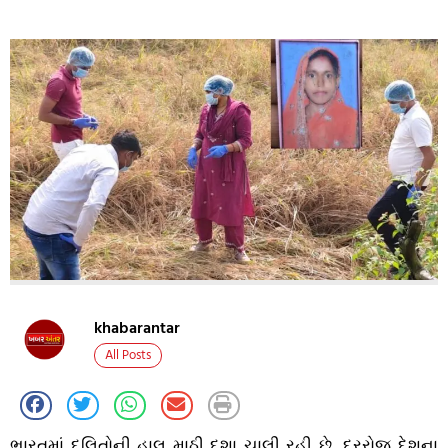
khabarantar
All Posts
ભારતમાં દલિતોની હાલ માઠી દશા ચાલી રહી છે. દરરોજ દેશના