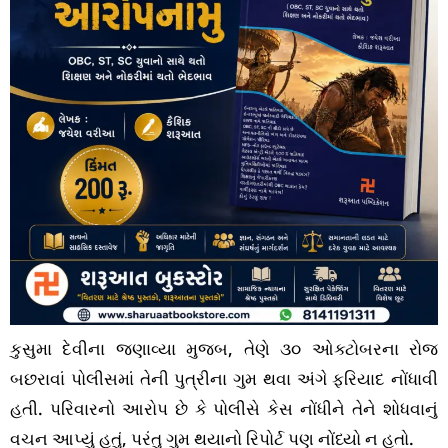
કુસુમા દેવીના જણાવ્યા મુજબ, તેણે ૩૦ ઓક્ટોબરના રોજ
બછરાવાં પોલીસમાં તેની પુત્રીના ગુમ થવા અંગે ફરિયાદ નોંધાવી
હતી. પરિવારનો આરોપ છે કે પોલીસે કેસ નોંધીને તેને શોધવાનું
વચન આપ્યું હતું, પરંતુ ગુમ થયાનો રિપોર્ટ પણ નોંધ્યો ન હતો.