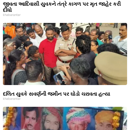
જીવતા આદિવાસી યુવકને તંત્રે કાગળ પર મૃત જાહેર કરી
દીધો
khabarantar
દલિત યુવકે સવર્ણની જમીન પર ઘોડો ચરાવતા હત્યા
khabarantar