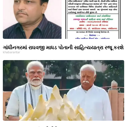
ગાંધીનગરમાં રાઘવજી માધડ પોતાની સાહિત્યયાત્રા રજૂ કરશે
khabarantar