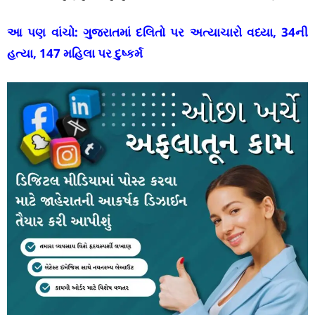
આ પણ વાંચો:
ગુજરાતમાં દલિતો પર અત્યાચારો વધ્યા, 34ની
હત્યા, 147 મહિલા પર દુષ્કર્મ