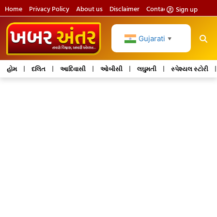
Home
Privacy Policy
About us
Disclaimer
Contact us
Sign up
Gujarati
▼
હોમ
દલિત
આદિવાસી
ઓબીસી
લઘુમતી
સ્પેશ્યલ સ્ટોરી