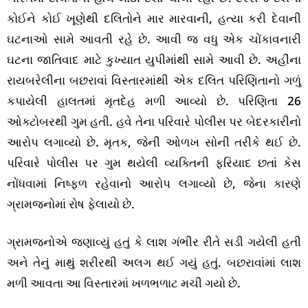
કોઈને કોઈ ખૂણેથી દલિતોને માર મારવાની, હત્યા કરી દેવાની
ઘટનાઓ સામે આવતી રહે છે. આવી જ વધુ એક ચોંકાવનારી
ઘટના જાતિવાદ માટે કુખ્યાત યુપીમાંથી સામે આવી છે. અહીંના
રાયબરેલીના બછરાવાં વિસ્તારમાંથી એક દલિત પરિણિતાનો ગળું
કપાયેલી હાલતમાં મૃતદેહ મળી આવ્યો છે. પરિણિતા 26
ઓક્ટોબરથી ગુમ હતી. હવે તેના પરિવારે પોલીસ પર બેદરકારીનો
આરોપ લગાવ્યો છે. મૃતક, જેની ઓળખ સોની તરીકે થઈ છે.
પરિવારે પોલીસ પર ગુમ થયેલી વ્યક્તિની ફરિયાદ છતાં કેસ
નોંધવામાં નિષ્ફળ રહેવાનો આરોપ લગાવ્યો છે, જેના કારણે
ગ્રામજનોમાં રોષ ફેલાયો છે.
ગ્રામજનોએ જણાવ્યું હતું કે લાશ ગંભીર રીતે સડી ગયેલી હતી
અને તેનું માથું શરીરથી અલગ થઈ ગયું હતું. બછરાવાંમાં લાશ
મળી આવતા આ વિસ્તારમાં ખળભળાટ મચી ગયો છે.