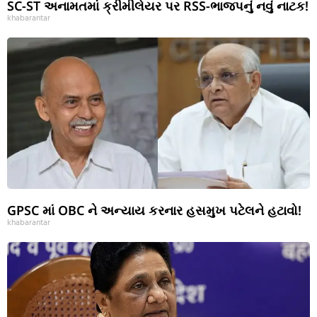
SC-ST અનામતમાં ક્રીમીલેયર પર RSS-ભાજપનું નવું નાટક!
khabarantar
GPSC માં OBC ને અન્યાય કરનાર હસમુખ પટેલને હટાવો!
khabarantar