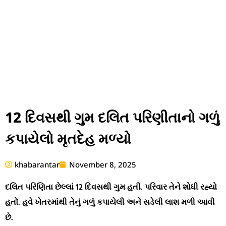
12 દિવસથી ગુમ દલિત પરિણીતાનો ગળું
કપાયેલો મૃતદેહ મળ્યો
khabarantar
November 8, 2025
દલિત પરિણિતા છેલ્લાં 12 દિવસથી ગુમ હતી. પરિવાર તેને શોધી રહ્યો
હતો. હવે ખેતરમાંથી તેનું ગળું કપાયેલી અને સડેલી લાશ મળી આવી
છે.