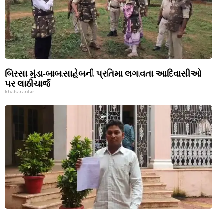
બિરસા મુંડા-બાબાસાહેબની પ્રતિમા લગાવતા આદિવાસીઓ
પર લાઠીચાર્જ
khabarantar