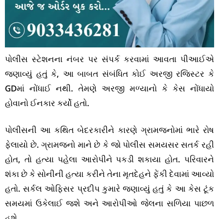
પોલીસ સ્ટેશનના નંબર પર સંપર્ક કરવામાં આવતા પીઆઈએ
જણાવ્યું હતું કે, આ બાબત સંબંધિત કોઈ અરજી રજિસ્ટર કે
GDમાં નોંધાઈ નથી. તેમણે અરજી મળ્યાનો કે કેસ નોંધાયો
હોવાનો ઈનકાર કર્યો હતો.
પોલીસની આ કથિત બેદરકારીને કારણે ગ્રામજનોમાં ભારે રોષ
ફેલાયો છે. ગ્રામજનો માને છે કે જો પોલીસ સમયસર સતર્ક રહી
હોત, તો હત્યા પહેલા આરોપીને પકડી શકાયા હોત. પરિવારને
શંકા છે કે સોનીની હત્યા કરીને તેના મૃતદેહને ફેંકી દેવામાં આવ્યો
હતો. સર્કલ ઓફિસર પ્રદીપ કુમારે જણાવ્યું હતું કે આ કેસ ટૂંક
સમયમાં ઉકેલાઈ જશે અને આરોપીઓ જેલના સળિયા પાછળ
હશે.