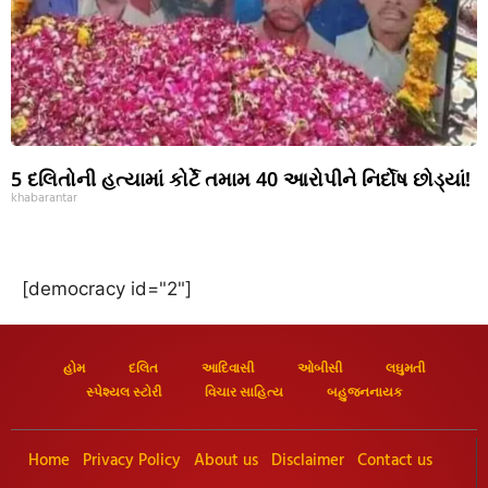
5 દલિતોની હત્યામાં કોર્ટે તમામ 40 આરોપીને નિર્દોષ છોડ્યાં!
khabarantar
[democracy id="2"]
હોમ
દલિત
આદિવાસી
ઓબીસી
લઘુમતી
સ્પેશ્યલ સ્ટોરી
વિચાર સાહિત્ય
બહુજનનાયક
Home
Privacy Policy
About us
Disclaimer
Contact us