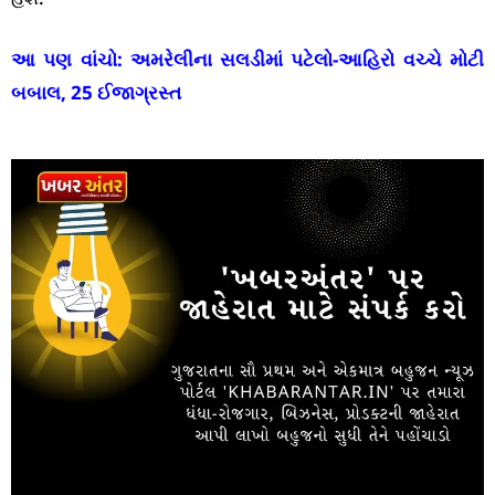
આ પણ વાંચો:
અમરેલીના સલડીમાં પટેલો-આહિરો વચ્ચે મોટી
બબાલ, 25 ઈજાગ્રસ્ત