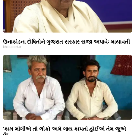
ઉનાકાંડના દોષિતોને ગુજરાત સરકાર સજા અપાવેઃ માયાવતી
khabarantar
‘કામ માંગીએ તો લોકો અમે ગાય કાપતાં હોઈએ તેમ જુએ