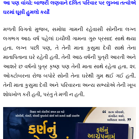
આ પણ વાંચો:
બાજરી લણવાને દલિત પરિવાર પર લુખ્ખા તત્વોએ
ઘરમાં ઘૂસી હુમલો કર્યો
મળતી વિગતો મુજબ, સમોધા ગામની રહેવાસી સોનીના લગ્ન
લગભગ આઠ વર્ષ પહેલાં ઇચૌલી ગામના ગુરુ પ્રસાદ સાથે થયા
હતા. લગ્ન પછી પણ, તે તેની માતા કુસુમા દેવી સાથે તેના
માતાપિતાના ઘરે રહેતી હતી. તેની આઠ વર્ષની પુત્રી આરતી અને
આશરે છ વર્ષનો પુત્ર કૃષ્ણ પણ તેની માતા સાથે રહેતા હતા. ૨૬
ઓક્ટોબરના રોજ બપોરે સોની તેના ઘરેથી ગુમ થઈ ગઈ હતી.
તેની માતા કુસુમા દેવી અને પરિવારના અન્ય સભ્યોએ તેની ખૂબ
શોધખોળ કરી હતી, પરંતુ તે મળી ન હતી.