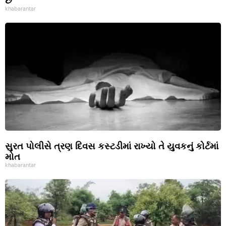
છે’
khabarantar
સુરત પોલીસે ત્રણ દિવસ કસ્ટડીમાં રાખ્યો તે યુવકનું કોર્ટમાં
મોત
khabarantar