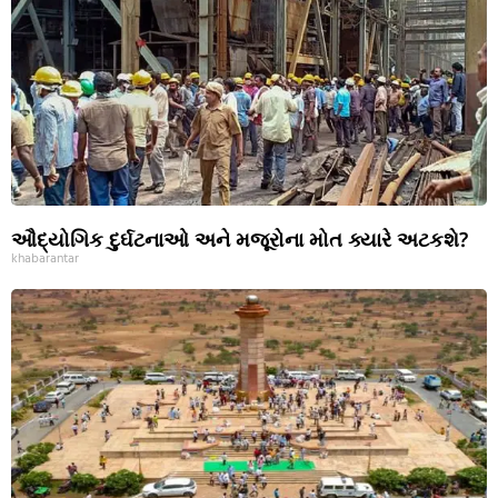
ઔદ્યોગિક દુર્ઘટનાઓ અને મજૂરોના મોત ક્યારે અટકશે?
khabarantar