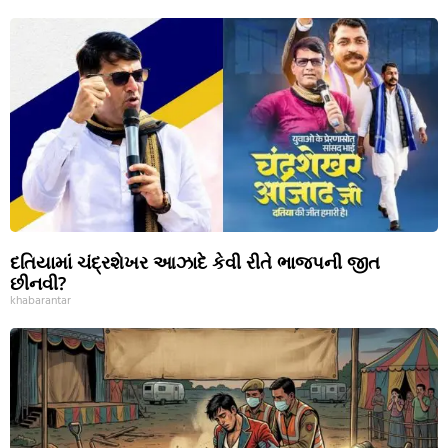
દતિયામાં ચંદ્રશેખર આઝાદે કેવી રીતે ભાજપની જીત
છીનવી?
khabarantar