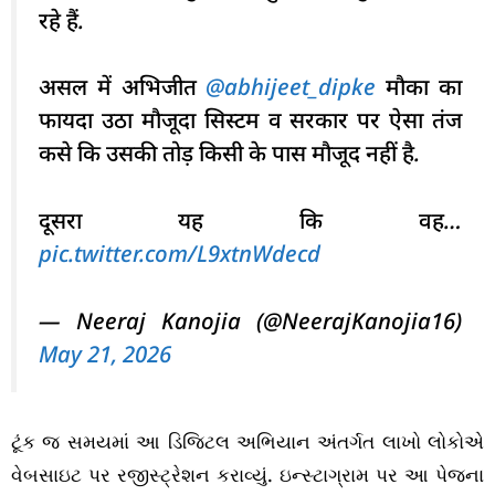
रहे हैं.
असल में अभिजीत
@abhijeet_dipke
मौका का
फायदा उठा मौजूदा सिस्टम व सरकार पर ऐसा तंज
कसे कि उसकी तोड़ किसी के पास मौजूद नहीं है.
दूसरा यह कि वह…
pic.twitter.com/L9xtnWdecd
— Neeraj Kanojia (@NeerajKanojia16)
May 21, 2026
ટૂંક જ સમયમાં આ ડિજિટલ અભિયાન અંતર્ગત લાખો લોકોએ
વેબસાઇટ પર રજીસ્ટ્રેશન કરાવ્યું. ઇન્સ્ટાગ્રામ પર આ પેજના