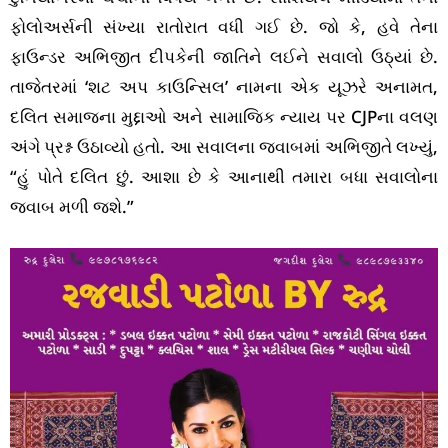
ફોલોઅર્સની સંખ્યા રાતોરાત વધી ગઈ છે. જો કે, હવે તેના
ફાઉન્ડર અભિજીત દીપકેની જાતિને લઈને સવાલો ઉઠ્યાં છે.
તાજેતરમાં ‘શટ અપ કાઉન્સિલ’ નામના એક યૂઝરે અનામત,
દલિત સમાજના મુદ્દાઓ અને સામાજિક ન્યાય પર CJPના વલણ
અંગે પ્રશ્ન ઉઠાવ્યો હતો. આ સવાલના જવાબમાં અભિજીતે લખ્યું,
“હું પોતે દલિત છું. આશા છે કે આનાથી તમારા બધા સવાલોના
જવાબ મળી જશે.”