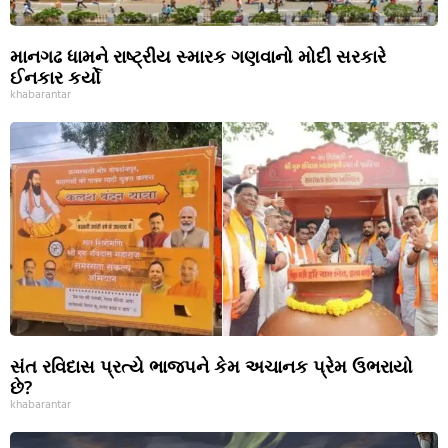
માનગઢ ધામને રાષ્ટ્રીય સ્મારક ગણવાનો મોદી સરકારે
ઈનકાર કર્યો
khabarantar
સંત રવિદાસ પ્રત્યે ભાજપને કેમ અચાનક પ્રેમ ઉભરાયો
છે?
khabarantar