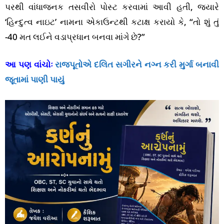
પરથી વાંધાજનક તસવીરો પોસ્ટ કરવામાં આવી હતી, જ્યારે
‘હિન્દુત્વ નાઇટ’ નામના એકાઉન્ટથી કટાક્ષ કરાયો કે, “તો શું તું
-40 મત લઈને વડાપ્રધાન બનવા માંગે છે?”
આ પણ વાંચોઃ
રાજપૂતોએ દલિત સગીરને નગ્ન કરી મુર્ગા બનાવી
જૂતામાં પાણી પાયું