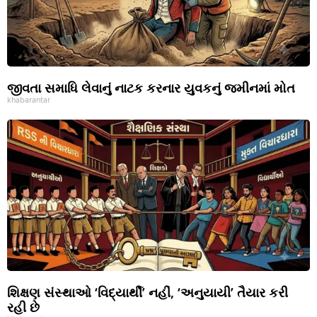
જીવતા સમાધિ લેવાનું નાટક કરનાર યુવકનું જમીનમાં મોત
khabarantar
શિક્ષણ સંસ્થાઓ ‘વિદ્યાર્થી’ નહીં, ‘અનુયાયી’ તૈયાર કરી
રહી છે