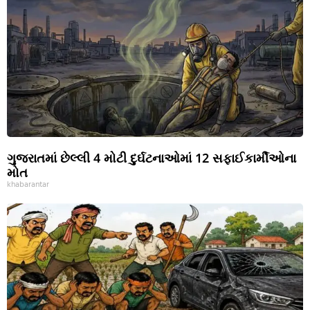
ગુજરાતમાં છેલ્લી 4 મોટી દુર્ઘટનાઓમાં 12 સફાઈકાર્મીઓના
મોત
khabarantar