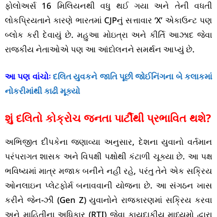
ફોલોઅર્સ 16 મિલિયનથી વધુ થઈ ગયા અને તેની વધતી
લોકપ્રિયતાને કારણે ભારતમાં CJPનું સત્તાવાર ‘X’ એકાઉન્ટ પણ
બ્લોક કરી દેવાયું છે. મહુઆ મોઇત્રા અને કીર્તિ આઝાદ જેવા
રાજકીય નેતાઓએ પણ આ આંદોલનને સમર્થન આપ્યું છે.
આ પણ વાંચોઃ
દલિત યુવકને જાતિ પૂછી જોઈનિંગના બે કલાકમાં
નોકરીમાંથી કાઢી મૂક્યો
શું દલિતો કોક્રોચ જનતા પાર્ટીથી પ્રભાવિત થશે?
અભિજીત દીપકેના જણાવ્યા અનુસાર, દેશના યુવાનો વર્તમાન
પરંપરાગત શાસક અને વિપક્ષી પક્ષોથી કંટાળી ચૂક્યા છે. આ પક્ષ
ભવિષ્યમાં માત્ર મજાક બનીને નહીં રહે, પરંતુ તેને એક સક્રિય
ઓનલાઇન પ્લેટફોર્મ બનાવવાની યોજના છે. આ સંગઠન ખાસ
કરીને જેન-ઝી (Gen Z) યુવાનોને રાજકારણમાં સક્રિય કરવા
અને માહિતીના અધિકાર (RTI) જેવા કાયદાકીય માધ્યમો દ્વારા