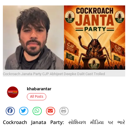
Cockroach Janata Party CJP Abhijeet Deepke Dalit Cast Trolled
khabarantar
All Posts
Cockroach Janata Party: સોશિયલ મીડિયા પર ભારે