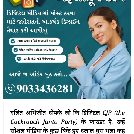
दलित अभिजीत दीपके जो कि डिजिटल CJP (the
Cockroach Janta Party) के फाउंडर है. उन्हें
सोशल मीडिया के कुछ बिके हुए दलाल बुरा भला कह