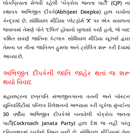
લોકપ્રિયતા મેળવી રહેલી ‘કોક્રોચ જનતા પાર્ટી’ (CJP) ના
સ્થાપક અભિજીત દીપકે(Abhijeet Deepke) હાલ ચર્ચાના
કેન્દ્રમાં છે. સોશિયલ મીડિયા પ્લેટફોર્મ ‘X’ પર એક સવાલના
જવાબમાં તેમણે પોતે ‘દલિત’ હોવાનો ખુલાસો કર્યો હતો, જે બાદ
કથિત સવર્ણ જાતિના કેટલાક સોશિયલ મીડિયા યૂઝર્સ દ્વારા
તેમના પર તીખા જાતિગત હુમલા અને ટ્રોલિંગ શરૂ કરી દેવામાં
આવ્યા છે.
અભિજીત દીપકેની જાતિ જાહેર થતાં જ શરૂ
થયો વિવાદ
મહારાષ્ટ્રના છત્રપતિ સંભાજીનગરના વતની અને બોસ્ટન
યુનિવર્સિટીમાં પબ્લિક રિલેશનનો અભ્યાસ કરી ચૂકેલા મુંબઈના
30 વર્ષીય અભિજીત દીપકેએ બનાવેલી કોક્રોચ જનતા
પાર્ટી(Cockroach Janata Party) હાલ દેશ જ નહીં પરંતુ
દુનિયાભરમાં ચર્ચાનો વિષય બની છે. સોશિયલ મીડિયામાં તેના