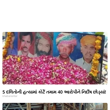
5 દલિતોની હત્યામાં કોર્ટે તમામ 40 આરોપીને નિર્દોષ છોડ્યાં!
khabarantar