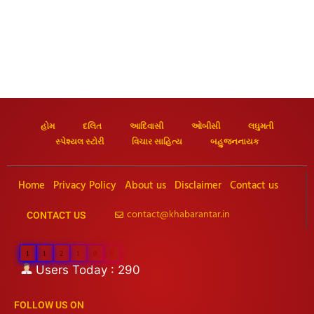
હોમ
દલિત
આદિવાસી
ઓબીસી
લઘુમતી
સ્પેશ્યલ સ્ટોરી
વિચાર સાહિત્ય
બહુજનનાયક
Home
Privacy Policy
About us
Disclaimer
Contact us
contact@khabarantar.in
CONTACT US
1
1
2
1
0
6
Users Today : 290
FOLLOW US ON