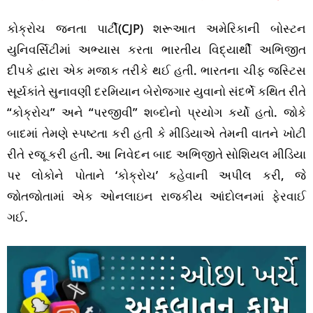
કોક્રોચ જનતા પાર્ટી(CJP) શરૂઆત અમેરિકાની બોસ્ટન
યુનિવર્સિટીમાં અભ્યાસ કરતા ભારતીય વિદ્યાર્થી અભિજીત
દીપકે દ્વારા એક મજાક તરીકે થઈ હતી. ભારતના ચીફ જસ્ટિસ
સૂર્યકાંતે સુનાવણી દરમિયાન બેરોજગાર યુવાનો સંદર્ભે કથિત રીતે
“કોક્રોચ” અને “પરજીવી” શબ્દોનો પ્રયોગ કર્યો હતો. જોકે
બાદમાં તેમણે સ્પષ્ટતા કરી હતી કે મીડિયાએ તેમની વાતને ખોટી
રીતે રજૂ કરી હતી. આ નિવેદન બાદ અભિજીતે સોશિયલ મીડિયા
પર લોકોને પોતાને ‘કોક્રોચ’ કહેવાની અપીલ કરી, જે
જોતજોતામાં એક ઓનલાઇન રાજકીય આંદોલનમાં ફેરવાઈ
ગઈ.