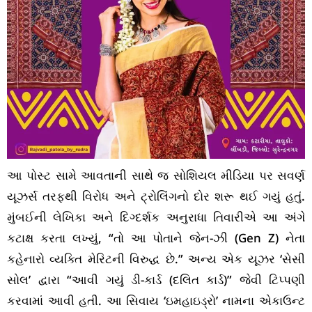
આ પોસ્ટ સામે આવતાની સાથે જ સોશિયલ મીડિયા પર સવર્ણ
યૂઝર્સ તરફથી વિરોધ અને ટ્રોલિંગનો દોર શરૂ થઈ ગયું હતું.
મુંબઈની લેખિકા અને દિગ્દર્શક અનુરાધા તિવારીએ આ અંગે
કટાક્ષ કરતા લખ્યું, “તો આ પોતાને જેન-ઝી (Gen Z) નેતા
કહેનારો વ્યક્તિ મેરિટની વિરુદ્ધ છે.” અન્ય એક યૂઝર ‘સેસી
સોલ’ દ્વારા “આવી ગયું ડી-કાર્ડ (દલિત કાર્ડ)” જેવી ટિપ્પણી
કરવામાં આવી હતી. આ સિવાય ‘ઇમહાઇડ્રો’ નામના એકાઉન્ટ