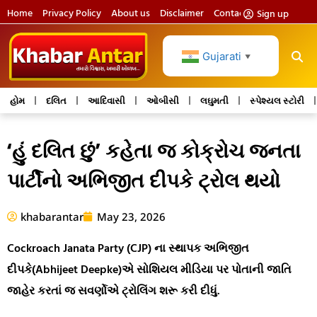
Home
Privacy Policy
About us
Disclaimer
Contact us
Sign up
Gujarati
▼
હોમ
દલિત
આદિવાસી
ઓબીસી
લઘુમતી
સ્પેશ્યલ સ્ટોરી
‘હું દલિત છું’ કહેતા જ કોક્રોચ જનતા
પાર્ટીનો અભિજીત દીપકે ટ્રોલ થયો
khabarantar
May 23, 2026
Cockroach Janata Party (CJP) ના સ્થાપક અભિજીત
દીપકે(Abhijeet Deepke)એ સોશિયલ મીડિયા પર પોતાની જાતિ
જાહેર કરતાં જ સવર્ણોએ ટ્રોલિંગ શરૂ કરી દીધું.