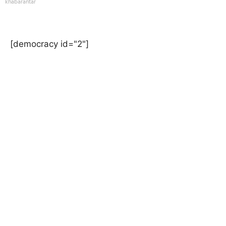
khabarantar
[democracy id="2"]