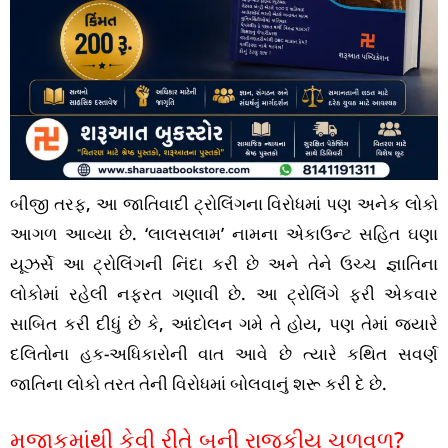
બીજી તરફ, આ જાતિવાદી ટ્રોલિંગના વિરોધમાં પણ અનેક લોકો
આગળ આવ્યા છે. ‘લાલસલામ’ નામના એકાઉન્ટ સહિત ઘણા
યૂઝર્સે આ ટ્રોલિંગની નિંદા કરી છે અને તેને ઉચ્ચ જ્ઞાતિના
લોકોમાં રહેલી નફરત ગણાવી છે. આ ટ્રોલિંગે ફરી એકવાર
સાબિત કરી દીધું છે કે, આંદોલન ગમે તે હોય, પણ તેમાં જ્યારે
દલિતોના હક-અધિકારોની વાત આવે છે ત્યારે કથિત સવર્ણ
જાતિના લોકો તરત તેની વિરોધમાં બોલવાનું શરૂ કરી દે છે.
મજાકમાંથી કેવી રીતે બની રાજકીય ચળવળ?