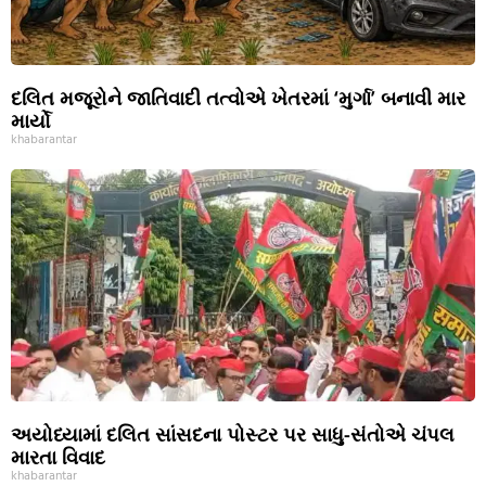
દલિત મજૂરોને જાતિવાદી તત્વોએ ખેતરમાં ‘મુર્ગા’ બનાવી માર
માર્યો
khabarantar
અયોધ્યામાં દલિત સાંસદના પોસ્ટર પર સાધુ-સંતોએ ચંપલ
મારતા વિવાદ
khabarantar