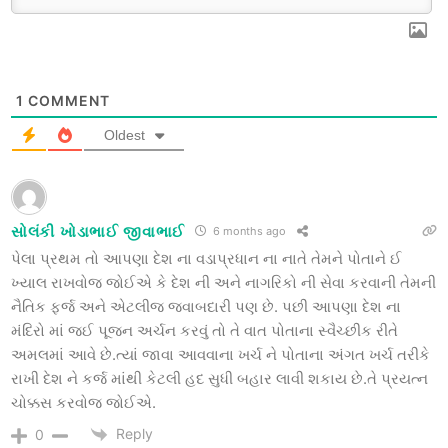
1
COMMENT
Oldest
સોલંકી ખોડાભાઈ જીવાભાઈ
6 months ago
પેલા પ્રથમ તો આપણા દેશ ના વડાપ્રધાન ના નાતે તેમને પોતાને ઈ
ખ્યાલ રાખવોજ જોઈએ કે દેશ ની અને નાગરિકો ની સેવા કરવાની તેમની
નૈતિક ફર્જ અને એટલીજ જવાબદારી પણ છે. પછી આપણા દેશ ના
મંદિરો માં જઈ પૂજન અર્ચન કરવું તો તે વાત પોતાના સ્વૈચ્છીક રીતે
અમલમાં આવે છે.ત્યાં જાવા આવવાના ખર્ચ ને પોતાના અંગત ખર્ચ તરીકે
રાખી દેશ ને કર્જ માંથી કેટલી હદ સુધી બહાર લાવી શકાય છે.તે પ્રયત્ન
ચોક્કસ કરવોજ જોઈએ.
Reply
0