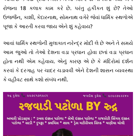
રોજના 18 કલાક કામ કરે છે. પરંતુ હકીકત શું છે? તેઓ
ઉજ્જૈન, કાશી, કેદારનાથ, સોમનાથ વગેરે જેવાં ધાર્મિક સ્થળોએ
પૂજા કે આરતી કરવા જાય એને શું કહેવાય?
આવાં ધાર્મિક સ્થળોની મુલાકાત નરેન્દ્ર મોદી લે છે અને તે સમયે
આમ જુઓ તો તેઓ દેશના વડા પ્રધાન હોવા છતાં વડા પ્રધાન
હોતા નથી એમ કહેવાય. એનું કારણ એ છે કે મંદિરોમાં દર્શન
કરવાં કે દરગાહ પર ચાદર ચડાવવી એને દેશની શાસન વ્યવસ્થા
કે વહીવટ સાથે કશો સંબંધ નથી.