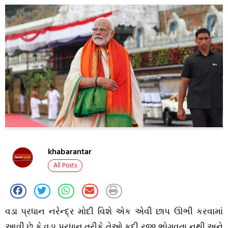
khabarantar
All Posts
વડા પ્રધાન નરેન્દ્ર મોદી વિશે એક એવી છાપ ઊભી કરવામાં
આવી છે કે વડા પ્રધાન તરીકે તેઓ કદી રજા ભોગવતા નથી અને