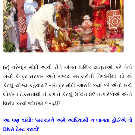
(૪) નરેન્દ્ર મોદી આવી રીતે અંગત ધાર્મિક યાત્રાઓ કરે તેનો
ખર્ચો કેન્દ્ર સરકાર અને રાજ્ય સરકારોની તિજોરીમાં પડે એ
કેટલું યોગ્ય કહેવાય? નરેન્દ્ર મોદી આરતી કર્યા કરે એનો ખર્ચ
લોકોના ટેક્સમાંથી નીકળે તે કેટલું ઉચિત છે? નાગરિકોએ એનો
વિરોધ કરવો જોઈએ કે નહીં?
આ પણ વાંચો:
‘સરકારને અમે આદિવાસી ન લાગતા હોઈએ તો
DNA ટેસ્ટ કરાવો’