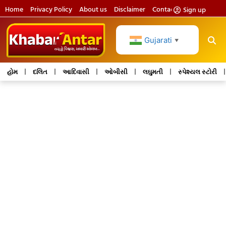
Home
Privacy Policy
About us
Disclaimer
Contact us
Sign up
Gujarati
▼
હોમ
દલિત
આદિવાસી
ઓબીસી
લઘુમતી
સ્પેશ્યલ સ્ટોરી