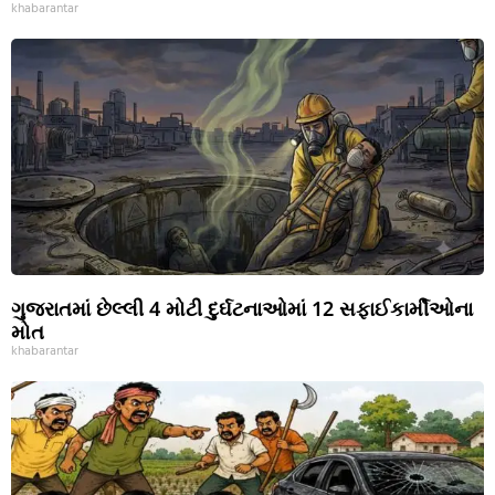
khabarantar
ગુજરાતમાં છેલ્લી 4 મોટી દુર્ઘટનાઓમાં 12 સફાઈકાર્મીઓના
મોત
khabarantar