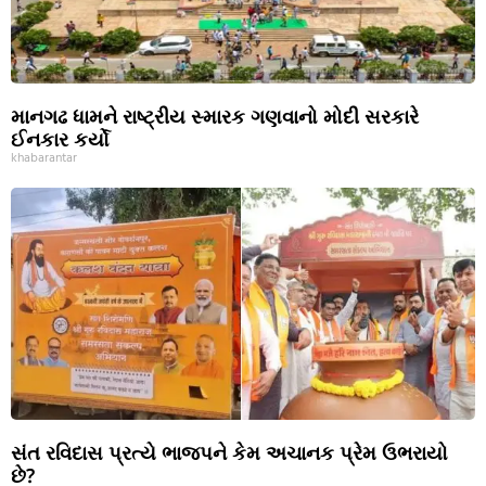
માનગઢ ધામને રાષ્ટ્રીય સ્મારક ગણવાનો મોદી સરકારે
ઈનકાર કર્યો
khabarantar
સંત રવિદાસ પ્રત્યે ભાજપને કેમ અચાનક પ્રેમ ઉભરાયો
છે?