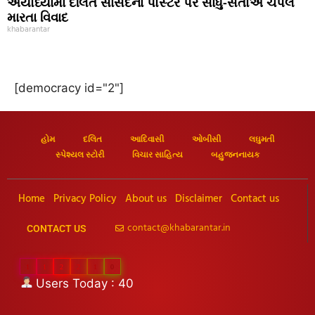
અયોધ્યામાં દલિત સાંસદના પોસ્ટર પર સાધુ-સંતોએ ચંપલ
મારતા વિવાદ
khabarantar
[democracy id="2"]
હોમ
દલિત
આદિવાસી
ઓબીસી
લઘુમતી
સ્પેશ્યલ સ્ટોરી
વિચાર સાહિત્ય
બહુજનનાયક
Home
Privacy Policy
About us
Disclaimer
Contact us
contact@khabarantar.in
CONTACT US
1
1
2
2
1
0
Users Today : 40