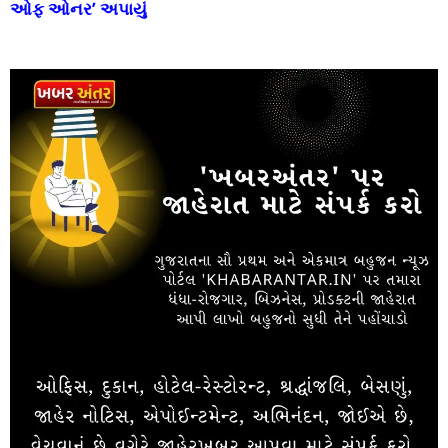
ઓફ ઓનર’ અપાયું