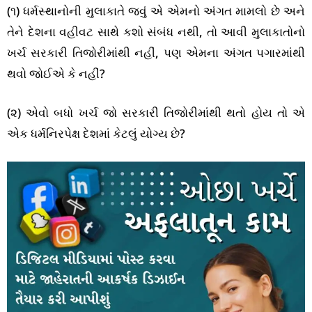
(૧) ધર્મસ્થાનોની મુલાકાતે જવું એ એમનો અંગત મામલો છે અને
તેને દેશના વહીવટ સાથે કશો સંબંધ નથી, તો આવી મુલાકાતોનો
ખર્ચ સરકારી તિજોરીમાંથી નહીં, પણ એમના અંગત પગારમાંથી
થવો જોઈએ કે નહીં?
(૨) એવો બધો ખર્ચ જો સરકારી તિજોરીમાંથી થતો હોય તો એ
એક ધર્મનિરપેક્ષ દેશમાં કેટલું યોગ્ય છે?