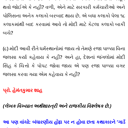
થવો જોઈએ કે નહીં? વળી, એને માટે સરકારી કર્મચારીઓ અને
પોલિસના અનેક કલાકો બરબાદ થાય છે. એ બધા કલાકો પેલા ૧૮
કલાકમાંથી બાદ કરવામાં આવે તો મોદી માટે કેટલા કલાકો બાકી
બચે?
(૮) મોદી આવી રીતે ધર્મસ્થાનોમાં જાય તો તેમણે રજા પાળ્યા વિના
જલસા કર્યા કહેવાય કે નહીં? અને હા, દેશનાં જંગલોમાં મોદી
સિંહ કે ચિત્તો કે પોપટ જોવા જાય એ પણ રજા પાળ્યા વગર
જલસા કરવા ગયા એમ કહેવાય કે નહીં?
પ્રો. હેમંતકુમાર શાહ
(લેખક વિખ્યાત અર્થશાસ્ત્રી અને રાજકીય વિશ્લેષક છે.)
આ પણ વાંચો:
બંધારણીય હોદ્દા પર ન હોવા છતા કથાકારને ‘ગાર્ડ