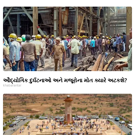
ઔદ્યોગિક દુર્ઘટનાઓ અને મજૂરોના મોત ક્યારે અટકશે?
khabarantar