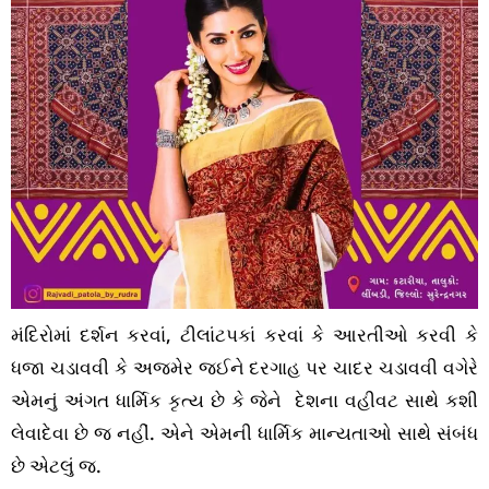
મંદિરોમાં દર્શન કરવાં, ટીલાંટપકાં કરવાં કે આરતીઓ કરવી કે
ધજા ચડાવવી કે અજમેર જઈને દરગાહ પર ચાદર ચડાવવી વગેરે
એમનું અંગત ધાર્મિક કૃત્ય છે કે જેને દેશના વહીવટ સાથે કશી
લેવાદેવા છે જ નહીં. એને એમની ધાર્મિક માન્યતાઓ સાથે સંબંધ
છે એટલું જ.