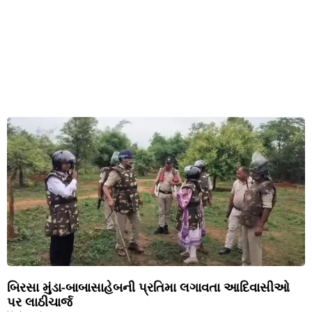
બિરસા મુંડા-બાબાસાહેબની પ્રતિમા લગાવતા આદિવાસીઓ
પર લાઠીચાર્જ