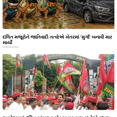
દલિત મજૂરોને જાતિવાદી તત્વોએ ખેતરમાં ‘મુર્ગા’ બનાવી માર
માર્યો
khabarantar