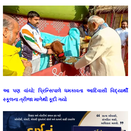
આ પણ વાંચો:
પ્રિન્સિપાલે ધમકાવતા આદિવાસી વિદ્યાર્થી
સ્કૂલના ત્રીજા માળેથી કૂદી ગયો