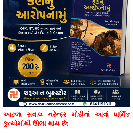
આટલા સવાલ નરેન્દ્ર મોદીનાં આવાં ધાર્મિક
કૃત્યોમાંથી ઊભા થાય છે: