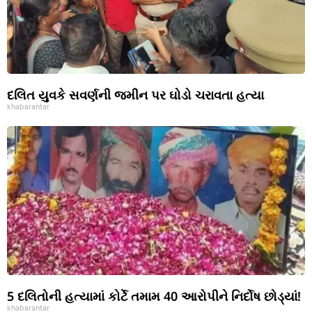
દલિત યુવકે સવર્ણની જમીન પર ઘોડો ચરાવતા હત્યા
khabarantar
5 દલિતોની હત્યામાં કોર્ટે તમામ 40 આરોપીને નિર્દોષ છોડ્યાં!
khabarantar