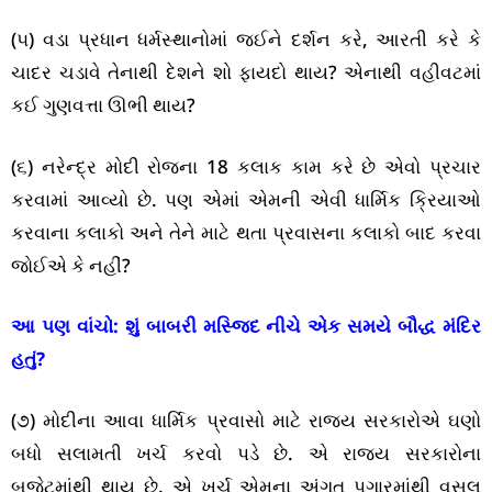
(૫) વડા પ્રધાન ધર્મસ્થાનોમાં જઈને દર્શન કરે, આરતી કરે કે
ચાદર ચડાવે તેનાથી દેશને શો ફાયદો થાય? એનાથી વહીવટમાં
કઈ ગુણવત્તા ઊભી થાય?
(૬) નરેન્દ્ર મોદી રોજના 18 કલાક કામ કરે છે એવો પ્રચાર
કરવામાં આવ્યો છે. પણ એમાં એમની એવી ધાર્મિક ક્રિયાઓ
કરવાના કલાકો અને તેને માટે થતા પ્રવાસના કલાકો બાદ કરવા
જોઈએ કે નહીં?
આ પણ વાંચો:
શું બાબરી મસ્જિદ નીચે એક સમયે બૌદ્ધ મંદિર
હતું?
(૭) મોદીના આવા ધાર્મિક પ્રવાસો માટે રાજ્ય સરકારોએ ઘણો
બધો સલામતી ખર્ચ કરવો પડે છે. એ રાજ્ય સરકારોના
બજેટમાંથી થાય છે. એ ખર્ચ એમના અંગત પગારમાંથી વસૂલ