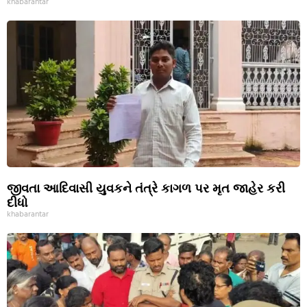
khabarantar
જીવતા આદિવાસી યુવકને તંત્રે કાગળ પર મૃત જાહેર કરી
દીધો
khabarantar