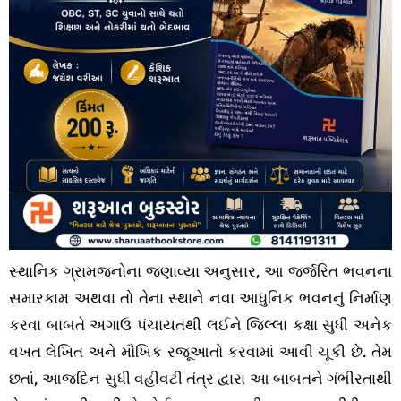
સ્થાનિક ગ્રામજનોના જણાવ્યા અનુસાર, આ જર્જરિત ભવનના
સમારકામ અથવા તો તેના સ્થાને નવા આધુનિક ભવનનું નિર્માણ
કરવા બાબતે અગાઉ પંચાયતથી લઈને જિલ્લા કક્ષા સુધી અનેક
વખત લેખિત અને મૌખિક રજૂઆતો કરવામાં આવી ચૂકી છે. તેમ
છતાં, આજદિન સુધી વહીવટી તંત્ર દ્વારા આ બાબતને ગંભીરતાથી