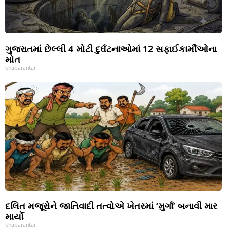
ગુજરાતમાં છેલ્લી 4 મોટી દુર્ઘટનાઓમાં 12 સફાઈકાર્મીઓના
મોત
khabarantar
દલિત મજૂરોને જાતિવાદી તત્વોએ ખેતરમાં ‘મુર્ગા’ બનાવી માર
માર્યો
khabarantar