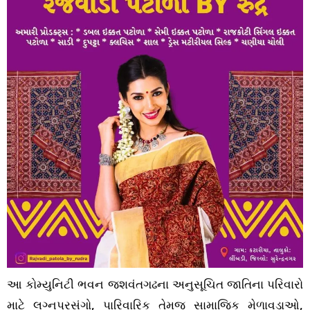
આ કોમ્યુનિટી ભવન જશવંતગઢના અનુસૂચિત જાતિના પરિવારો
માટે લગ્નપ્રસંગો, પારિવારિક તેમજ સામાજિક મેળાવડાઓ,