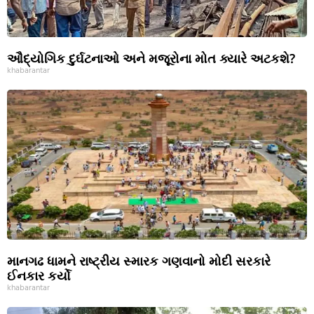
ઔદ્યોગિક દુર્ઘટનાઓ અને મજૂરોના મોત ક્યારે અટકશે?
khabarantar
માનગઢ ધામને રાષ્ટ્રીય સ્મારક ગણવાનો મોદી સરકારે
ઈનકાર કર્યો
khabarantar