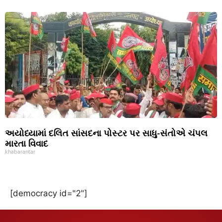
અયોધ્યામાં દલિત સાંસદના પોસ્ટર પર સાધુ-સંતોએ ચંપલ
મારતા વિવાદ
khabarantar
[democracy id="2"]