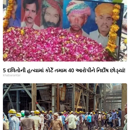
5 દલિતોની હત્યામાં કોર્ટે તમામ 40 આરોપીને નિર્દોષ છોડ્યાં!
khabarantar