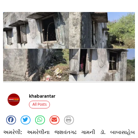
khabarantar
All Posts
અમરેલી: અમરેલીના જશવંતગઢ ગામની ડૉ. બાબાસાહેબ