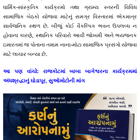
ધાર્મિક-સાંસ્કૃતિક કાર્યક્રમો તથા ગ્રામ્ય સ્તરની વિવિધ
સામાજિક બેઠકો યોજવા માટેનું સમગ્ર વિસ્તારમાં એકમાત્ર
સાર્વજનિક સ્થળ છે. બીજું કોઈ વૈકલ્પિક ભવન ઉપલબ્ધ ન
હોવાના કારણે, સ્થાનિક પરિવારો આવી જોખમી અને ભયજનક
ઇમારતમાં જ પોતાના તમામ નાના-મોટા સામાજિક પ્રસંગો યોજવા
માટે લાચાર બન્યા છે.
આ પણ વાંચો:
રાજકોટમાં બાબા બાગેશ્વરના કાર્યક્રમમાં
અંધશ્રદ્ધાનું ઘોડાપૂર, સુઑમોટોની માંગ