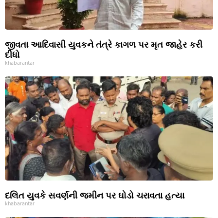
જીવતા આદિવાસી યુવકને તંત્રે કાગળ પર મૃત જાહેર કરી
દીધો
khabarantar
દલિત યુવકે સવર્ણની જમીન પર ઘોડો ચરાવતા હત્યા
khabarantar