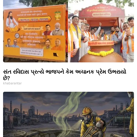
સંત રવિદાસ પ્રત્યે ભાજપને કેમ અચાનક પ્રેમ ઉભરાયો
છે?
khabarantar