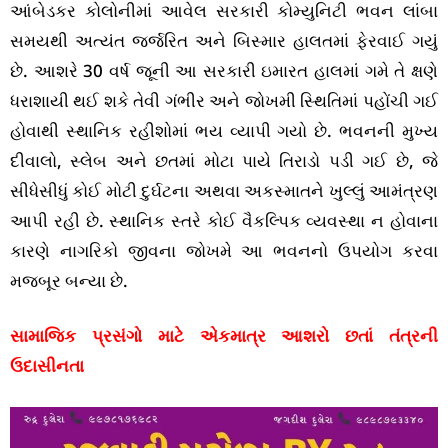
આંબેડકર કોલોનીમાં આવેલ સરકારી કોમ્યુનિટી ભવન લાંબા
સમયથી અત્યંત જર્જરિત અને બિસ્માર હાલતમાં ફેરવાઈ ગયું
છે. આશરે 30 વર્ષ જૂની આ સરકારી ઇમારત હાલમાં ગમે તે ક્ષણે
ધરાશાયી થઈ શકે તેવી ગંભીર અને જોખમી સ્થિતિમાં પહોંચી ગઈ
હોવાથી સ્થાનિક રહીશોમાં ભય વ્યાપી ગયો છે. ભવનની મુખ્ય
દીવાલો, સ્લેબ અને છતમાં મોટા પાયે તિરાડો પડી ગઈ છે, જે
સીધેસીધું કોઈ મોટી દુર્ઘટના અથવા અકસ્માતને ખુલ્લું આમંત્રણ
આપી રહી છે. સ્થાનિક સ્તરે કોઈ વૈકલ્પિક વ્યવસ્થા ન હોવાના
કારણે નાગરિકો જીવના જોખમે આ ભવનનો ઉપયોગ કરવા
મજબૂર બન્યા છે.
સામાજિક પ્રસંગો માટે એકમાત્ર આશરો છતાં તંત્રની
ઉદાસીનતા