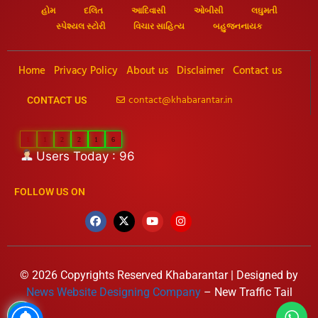
હોમ
દલિત
આદિવાસી
ઓબીસી
લઘુમતી
સ્પેશ્યલ સ્ટોરી
વિચાર સાહિત્ય
બહુજનનાયક
Home
Privacy Policy
About us
Disclaimer
Contact us
contact@khabarantar.in
CONTACT US
1
1
2
2
1
6
Users Today : 96
FOLLOW US ON
© 2026 Copyrights Reserved Khabarantar | Designed by
News Website Designing Company
– New Traffic Tail