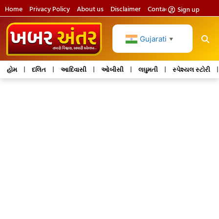
Home
Privacy Policy
About us
Disclaimer
Contact us
Sign up
Gujarati
▼
હોમ
દલિત
આદિવાસી
ઓબીસી
લઘુમતી
સ્પેશ્યલ સ્ટોરી