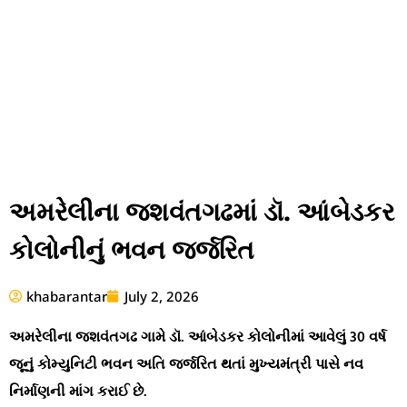
અમરેલીના જશવંતગઢમાં ડૉ. આંબેડકર
કોલોનીનું ભવન જર્જરિત
khabarantar
July 2, 2026
અમરેલીના જશવંતગઢ ગામે ડૉ. આંબેડકર કોલોનીમાં આવેલું 30 વર્ષ
જૂનું કોમ્યુનિટી ભવન અતિ જર્જરિત થતાં મુખ્યમંત્રી પાસે નવ
નિર્માણની માંગ કરાઈ છે.