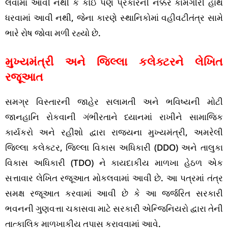
લેવામાં આવી નથી કે કોઈ પણ પ્રકારની નક્કર કામગીરી હાથ
ધરવામાં આવી નથી, જેના કારણે સ્થાનિકોમાં વહીવટીતંત્ર સામે
ભારે રોષ જોવા મળી રહ્યો છે.
મુખ્યમંત્રી અને જિલ્લા કલેક્ટરને લેખિત
રજૂઆત
સમગ્ર વિસ્તારની જાહેર સલામતી અને ભવિષ્યની મોટી
જાનહાનિ રોકવાની ગંભીરતાને ધ્યાનમાં રાખીને સામાજિક
કાર્યકરો અને રહીશો દ્વારા રાજ્યના મુખ્યમંત્રી, અમરેલી
જિલ્લા કલેક્ટર, જિલ્લા વિકાસ અધિકારી (DDO) અને તાલુકા
વિકાસ અધિકારી (TDO) ને કાયદાકીય માળખા હેઠળ એક
સત્તાવાર લેખિત રજૂઆત મોકલવામાં આવી છે. આ પત્રમાં તંત્ર
સમક્ષ રજૂઆત કરવામાં આવી છે કે આ જર્જરિત સરકારી
ભવનની ગુણવત્તા ચકાસવા માટે સરકારી એન્જિનિયરો દ્વારા તેની
તાત્કાલિક માળખાકીય તપાસ કરાવવામાં આવે.