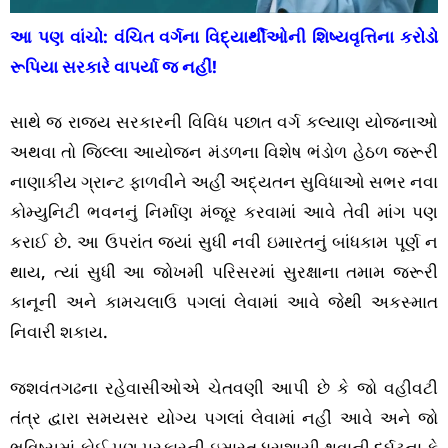
આ પણ વાંચો:
વંચિત વર્ગના વિદ્યાર્થીઓની શિષ્યવૃત્તિના કરોડો
રૂપિયા સરકારે વાપર્યા જ નહીં!
સાથે જ રાજ્ય સરકારની વિવિધ પછાત વર્ગ કલ્યાણ યોજનાઓ
અથવા તો જિલ્લા આયોજન મંડળના વિશેષ ભંડોળ હેઠળ જરૂરી
નાણાકીય ગ્રાન્ટ ફાળવીને અહીં અદ્યતન સુવિધાઓ સભર નવા
કોમ્યુનિટી ભવનનું નિર્માણ મંજૂર કરવામાં આવે તેવી માંગ પણ
કરાઈ છે. આ ઉપરાંત જ્યાં સુધી નવી ઇમારતનું બાંધકામ પૂર્ણ ન
થાય, ત્યાં સુધી આ જોખમી પરિસરમાં સુરક્ષાના તમામ જરૂરી
કાનૂની અને કામચલાઉ પગલાં લેવામાં આવે જેથી અકસ્માત
નિવારી શકાય.
જશવંતગઢના રહેવાસીઓએ ચેતવણી આપી છે કે જો વહીવટી
તંત્ર દ્વારા સમયસર યોગ્ય પગલાં લેવામાં નહીં આવે અને જો
ભવિષ્યમાં કોઈ પણ પ્રકારની ઇમારત ધરાશાયી થવાની દુર્ઘટના કે