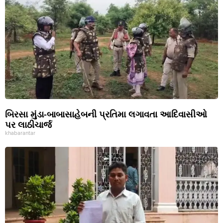
બિરસા મુંડા-બાબાસાહેબની પ્રતિમા લગાવતા આદિવાસીઓ
પર લાઠીચાર્જ
khabarantar