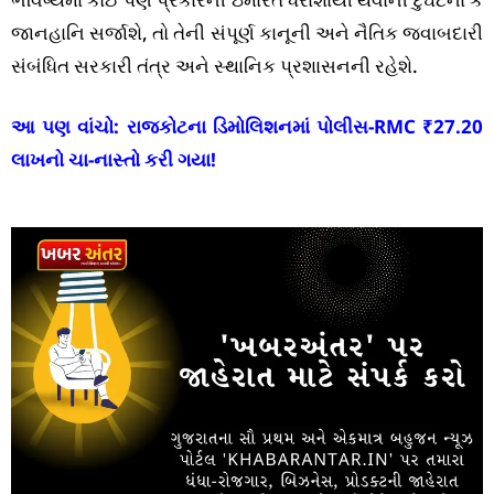
જાનહાનિ સર્જાશે, તો તેની સંપૂર્ણ કાનૂની અને નૈતિક જવાબદારી
સંબંધિત સરકારી તંત્ર અને સ્થાનિક પ્રશાસનની રહેશે.
આ પણ વાંચો:
રાજકોટના ડિમોલિશનમાં પોલીસ-RMC ₹27.20
લાખનો ચા-નાસ્તો કરી ગયા!