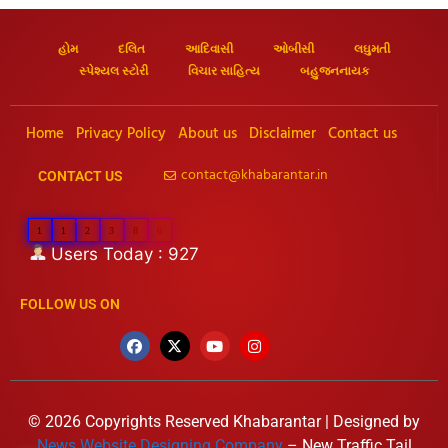
હોમ
દલિત
આદિવાસી
ઓબીસી
લઘુમતી
સ્પેશ્યલ સ્ટોરી
વિચાર સાહિત્ય
બહુજનનાયક
Home
Privacy Policy
About us
Disclaimer
Contact us
contact@khabarantar.in
CONTACT US
1
1
2
3
8
6
Users Today : 927
FOLLOW US ON
© 2026 Copyrights Reserved Khabarantar | Designed by
News Website Designing Company
– New Traffic Tail