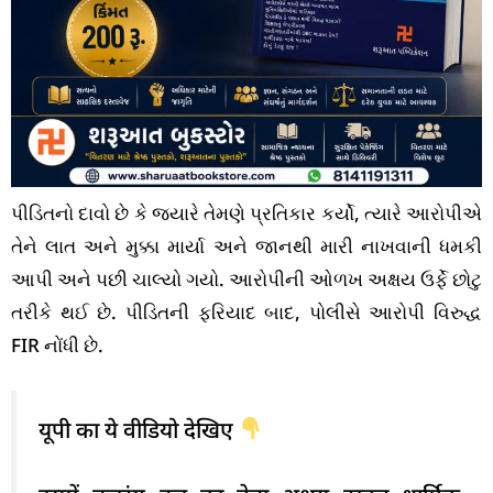
પીડિતનો દાવો છે કે જ્યારે તેમણે પ્રતિકાર કર્યો, ત્યારે આરોપીએ
તેને લાત અને મુક્કા માર્યા અને જાનથી મારી નાખવાની ધમકી
આપી અને પછી ચાલ્યો ગયો. આરોપીની ઓળખ અક્ષય ઉર્ફે છોટુ
તરીકે થઈ છે. પીડિતની ફરિયાદ બાદ, પોલીસે આરોપી વિરુદ્ધ
FIR નોંધી છે.
यूपी का ये वीडियो देखिए