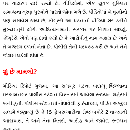
પર વાયરલ થઈ રહ્યો છે. વીડિયોમાં, એક યુવક મુસ્લિમ
સમાજના ત્રણ પુરુષોને મારતો જોવા મળે છે. પીડિતોમાં બે વૃદ્ધોનો
પણ સમાવેશ થાય છે. કોંગ્રેસે આ ઘટનાનો વીડિયો શેર કરીને
મુખ્યમંત્રી યોગી આદિત્યનાથની સરકાર પર નિશાન સાધ્યું.
કોંગ્રેસે એવો પણ દાવો કર્યો છે કે આરોપીનું નામ અક્ષય છે અને
તે બજરંગ દળનો નેતા છે. પોલીસે તેની ધરપકડ કરી છે અને તેને
જેલમાં ધકેલી દીધો છે.
શું છે મામલો?
મીડિયા રિપોર્ટ મુજબ, આ સમગ્ર ઘટના બદાયૂં જિલ્લાના
ઇસ્લામનગર પોલીસ સ્ટેશન વિસ્તારમાં આવેલા રૂદયન શહેરમાં
બની હતી. પોલીસ સ્ટેશનમાં નોંધાવેલી ફરિયાદમાં, પીડિત અબ્દુલ
સલામે જણાવ્યું છે કે 15 ફેબ્રુઆરીના રોજ બપોરે 2 વાગ્યાની
આસપાસ, તે અને તેના મિત્રો, આરીફ અને જાવેદ, રૂદયન
ગયા હતા.