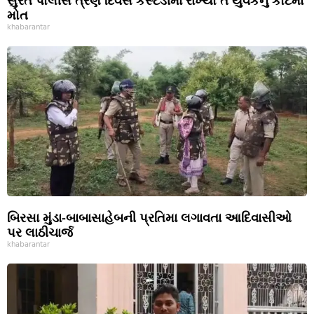
સુરત પોલીસે ત્રણ દિવસ કસ્ટડીમાં રાખ્યો તે યુવકનું કોર્ટમાં
મોત
khabarantar
બિરસા મુંડા-બાબાસાહેબની પ્રતિમા લગાવતા આદિવાસીઓ
પર લાઠીચાર્જ
khabarantar