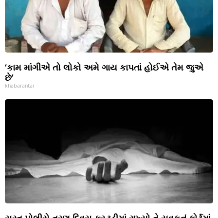
‘કામ માંગીએ તો લોકો અમે ગાય કાપતાં હોઈએ તેમ જુએ
છે’
khabarantar