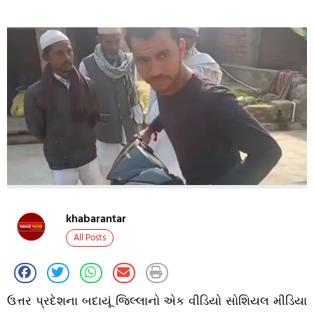
khabarantar
All Posts
ઉત્તર પ્રદેશના બદાયૂં જિલ્લાનો એક વીડિયો સોશિયલ મીડિયા