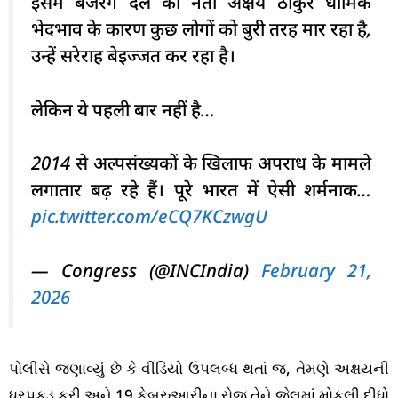
इसमें बजरंग दल का नेता अक्षय ठाकुर धार्मिक
भेदभाव के कारण कुछ लोगों को बुरी तरह मार रहा है,
उन्हें सरेराह बेइज्जत कर रहा है।
लेकिन ये पहली बार नहीं है…
2014 से अल्पसंख्यकों के खिलाफ अपराध के मामले
लगातार बढ़ रहे हैं। पूरे भारत में ऐसी शर्मनाक…
pic.twitter.com/eCQ7KCzwgU
— Congress (@INCIndia)
February 21,
2026
પોલીસે જણાવ્યું છે કે વીડિયો ઉપલબ્ધ થતાં જ, તેમણે અક્ષયની
ધરપકડ કરી અને 19 ફેબ્રુઆરીના રોજ તેને જેલમાં મોકલી દીધો