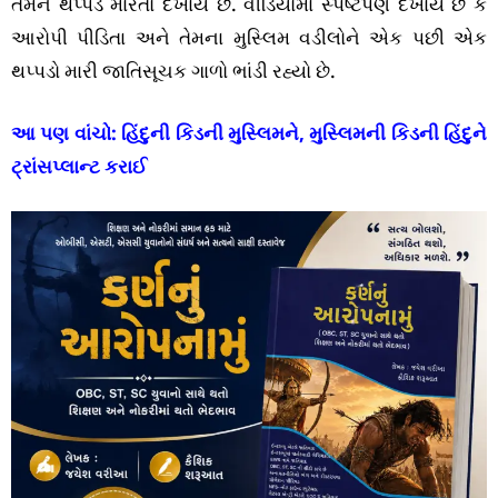
તેમને થપ્પડ મારતો દેખાય છે. વીડિયોમાં સ્પષ્ટપણે દેખાય છે કે
આરોપી પીડિતા અને તેમના મુસ્લિમ વડીલોને એક પછી એક
થપ્પડો મારી જાતિસૂચક ગાળો ભાંડી રહ્યો છે.
આ પણ વાંચો:
હિંદુની કિડની મુસ્લિમને, મુસ્લિમની કિડની હિંદુને
ટ્રાંસપ્લાન્ટ કરાઈ