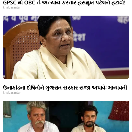
GPSC માં OBC ને અન્યાય કરનાર હસમુખ પટેલને હટાવો!
khabarantar
ઉનાકાંડના દોષિતોને ગુજરાત સરકાર સજા અપાવેઃ માયાવતી
khabarantar