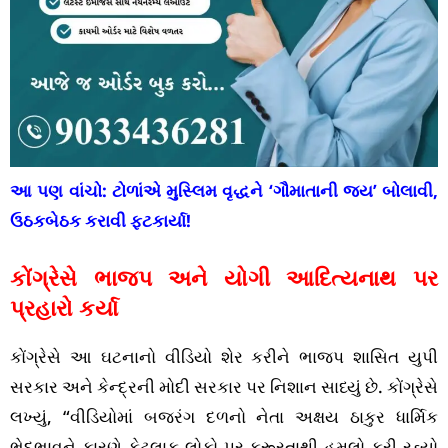
આ પણ વાંચો:
ટોળાંએ મુસ્લિમ વૃદ્ધને ‘ગૌમાતાની જય’ બોલાવી,
ઉઠકબેઠક કરાવી ફટકાર્યા!
કોંગ્રેસે ભાજપ અને યોગી આદિત્યનાથ પર
પ્રહારો કર્યા
કોંગ્રેસે આ ઘટનાનો વીડિયો શેર કરીને ભાજપ શાસિત યુપી
સરકાર અને કેન્દ્રની મોદી સરકાર પર નિશાન સાધ્યું છે. કોંગ્રેસે
લખ્યું, “વીડિયોમાં બજરંગ દળનો નેતા અક્ષય ઠાકુર ધાર્મિક
ભેદભાવને કારણે કેટલાક લોકો પર ક્રૂરતાથી હુમલો કરી રહ્યો