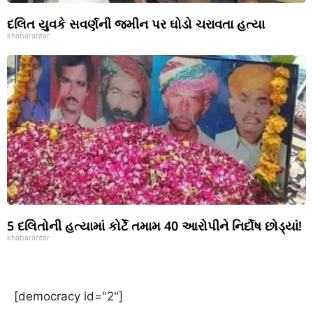
દલિત યુવકે સવર્ણની જમીન પર ઘોડો ચરાવતા હત્યા
khabarantar
5 દલિતોની હત્યામાં કોર્ટે તમામ 40 આરોપીને નિર્દોષ છોડ્યાં!
khabarantar
[democracy id="2"]