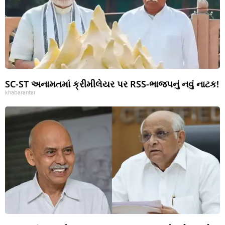
SC-ST અનામતમાં ક્રીમીલેયર પર RSS-ભાજપનું નવું નાટક!
khabarantar