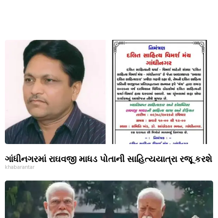
ગાંધીનગરમાં રાઘવજી માધડ પોતાની સાહિત્યયાત્રા રજૂ કરશે
khabarantar