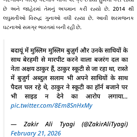
છે અને જાહેરમાં તેમનું અપમાન કરી રહ્યો છે. 2014 થી
લઘુમતીઓ વિરુદ્ધ ગુનાઓ વધી રહ્યા છે. આવી શરમજનક
ઘટનાઓ સમગ્ર ભારતમાં બની રહી છે.
बदायूं में मुस्लिम मुस्लिम बुज़ुर्ग और उनके साथियों के
साथ बेरहमी से मारपीट करने वाला बजरंग दल का
नेता अक्षय ठाकुर हैं, ठाकुर स्कूटी से जा रहा था, रास्ते
में बुजुर्ग अब्दुल सलाम भी अपने साथियों के साथ
पैदल चल रहे थे, ठाकुर ने स्कूटी का हॉर्न बजाने पर
भी साइड न देने का आरोप लगाया…
pic.twitter.com/8Em8SnHxMy
— Zakir Ali Tyagi (@ZakirAliTyagi)
February 21, 2026