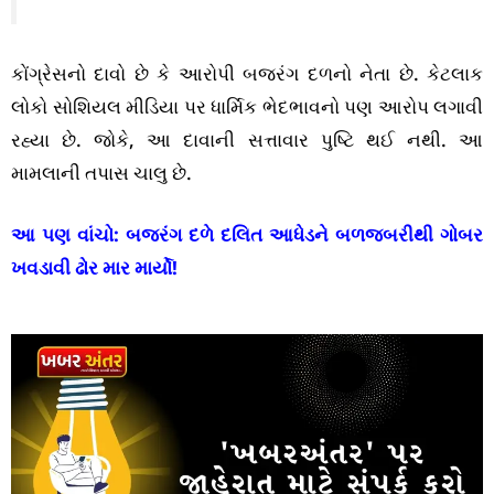
કોંગ્રેસનો દાવો છે કે આરોપી બજરંગ દળનો નેતા છે. કેટલાક
લોકો સોશિયલ મીડિયા પર ધાર્મિક ભેદભાવનો પણ આરોપ લગાવી
રહ્યા છે. જોકે, આ દાવાની સત્તાવાર પુષ્ટિ થઈ નથી. આ
મામલાની તપાસ ચાલુ છે.
આ પણ વાંચો:
બજરંગ દળે દલિત આધેડને બળજબરીથી ગોબર
ખવડાવી ઢોર માર માર્યો!