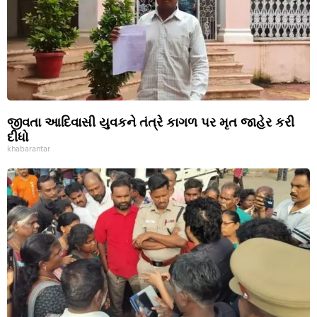
જીવતા આદિવાસી યુવકને તંત્રે કાગળ પર મૃત જાહેર કરી
દીધો
khabarantar