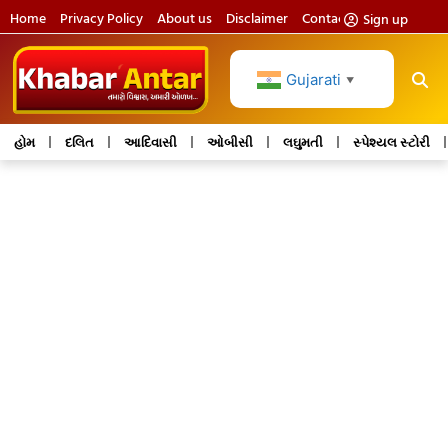
Home
Privacy Policy
About us
Disclaimer
Contact us
Sign up
Gujarati
▼
હોમ
દલિત
આદિવાસી
ઓબીસી
લઘુમતી
સ્પેશ્યલ સ્ટોરી