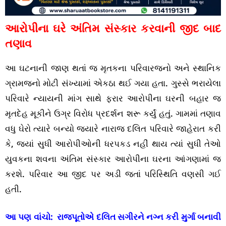
આરોપીના ઘરે અંતિમ સંસ્કાર કરવાની જીદ બાદ
તણાવ
આ ઘટનાની જાણ થતાં જ મૃતકના પરિવારજનો અને સ્થાનિક
ગ્રામજનો મોટી સંખ્યામાં એકઠા થઈ ગયા હતા. ગુસ્સે ભરાયેલા
પરિવારે ન્યાયની માંગ સાથે ફરાર આરોપીના ઘરની બહાર જ
મૃતદેહ મૂકીને ઉગ્ર વિરોધ પ્રદર્શન શરૂ કર્યું હતું. ગામમાં તણાવ
વધુ ઘેરો ત્યારે બન્યો જ્યારે નારાજ દલિત પરિવારે જાહેરાત કરી
કે, જ્યાં સુધી આરોપીઓની ધરપકડ નહીં થાય ત્યાં સુધી તેઓ
યુવકના શવના અંતિમ સંસ્કાર આરોપીના ઘરના આંગણામાં જ
કરશે. પરિવાર આ જીદ પર અડી જતાં પરિસ્થિતિ વણસી ગઈ
હતી.
આ પણ વાંચો:
રાજપૂતોએ દલિત સગીરને નગ્ન કરી મુર્ગા બનાવી