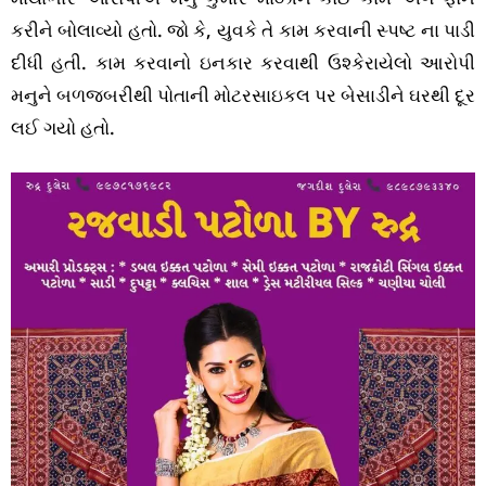
કરીને બોલાવ્યો હતો. જો કે, યુવકે તે કામ કરવાની સ્પષ્ટ ના પાડી
દીધી હતી. કામ કરવાનો ઇનકાર કરવાથી ઉશ્કેરાયેલો આરોપી
મનુને બળજબરીથી પોતાની મોટરસાઇકલ પર બેસાડીને ઘરથી દૂર
લઈ ગયો હતો.