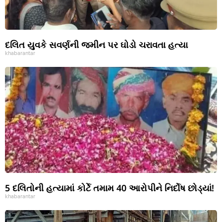
દલિત યુવકે સવર્ણની જમીન પર ઘોડો ચરાવતા હત્યા
khabarantar
5 દલિતોની હત્યામાં કોર્ટે તમામ 40 આરોપીને નિર્દોષ છોડ્યાં!
khabarantar