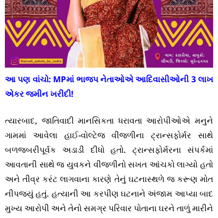
આ પણ વાંચો:
MPમાં ભાજપ નેતાઓએ આદિવાસીઓની 3 લાખ
એકર જમીન ખરીદી!
ત્યારબાદ, જાતિવાદી માનસિકતા ધરાવતા આરોપીઓએ મનુને
ગામમાં આવેલા હાઈ-વોલ્ટેજ વીજળીના ટ્રાન્સફોર્મર સાથે
બળજબરીપૂર્વક અડાડી દીધો હતો. ટ્રાન્સફોર્મરના સંપર્કમાં
આવતાની સાથે જ યુવકને વીજળીનો સખત આંચકો લાગ્યો હતો
અને તીવ્ર કરંટ લાગવાના કારણે તેનું ઘટનાસ્થળે જ કરૂણ મોત
નીપજ્યું હતું. હત્યાની આ કરપીણ ઘટનાને અંજામ આપ્યા બાદ
મુખ્ય આરોપી અને તેનો સમગ્ર પરિવાર પોતાના ઘરને તાળું મારીને