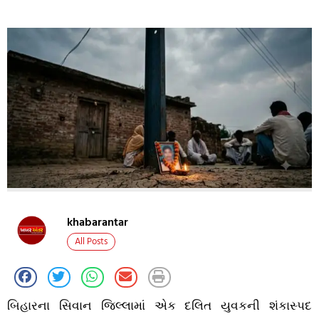
khabarantar
All Posts
બિહારના સિવાન જિલ્લામાં એક દલિત યુવકની શંકાસ્પદ