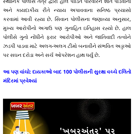
સ્થાનિક પોલીસ તંત્ર દ્વારા હાલ પીડિત પરિવારને શાંત પાડવાના
અને કાયદાકીય રીતે ન્યાય અપાવવાના સનિષ્ઠ પ્રયાસો
કરવામાં આવી રહ્યા છે. સિવાન પોલીસના જણાવ્યા અનુસાર,
મુખ્ય આરોપીનો અગાઉ પણ ગુનાહિત ઇતિહાસ રહ્યો છે. હાલ
પોલીસે ગુનો નોંધીને ફરાર આરોપીઓ અને જાતિવાદી તત્વોને
ઝડપી પાડવા માટે અલગ-અલગ ટીમો બનાવીને સંભવિત અડ્ડાઓ
પર સઘન દરોડા અને સર્ચ ઓપરેશન હાથ ધર્યું છે.
આ પણ વાંચો:
દાયકાઓ બાદ 100 પોલીસની સુરક્ષા વચ્ચે દલિતો
મંદિરમાં પ્રવેશ્યાં