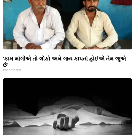
‘કામ માંગીએ તો લોકો અમે ગાય કાપતાં હોઈએ તેમ જુએ
છે’
khabarantar