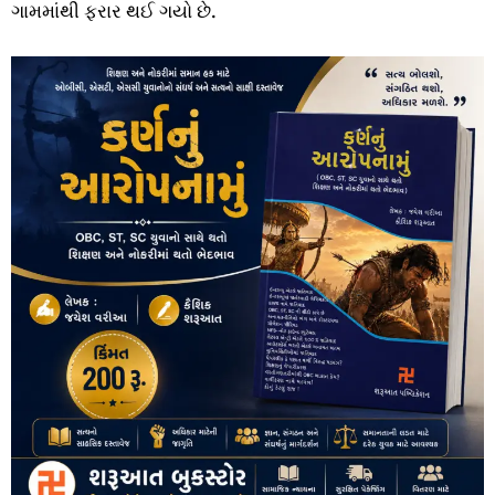
ગામમાંથી ફરાર થઈ ગયો છે.