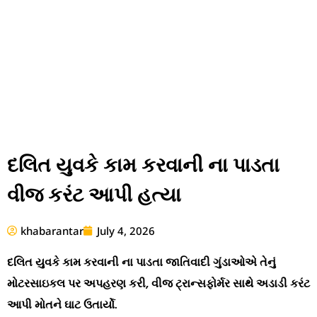
દલિત યુવકે કામ કરવાની ના પાડતા
વીજ કરંટ આપી હત્યા
khabarantar
July 4, 2026
દલિત યુવકે કામ કરવાની ના પાડતા જાતિવાદી ગુંડાઓએ તેનું
મોટરસાઇકલ પર અપહરણ કરી, વીજ ટ્રાન્સફોર્મર સાથે અડાડી કરંટ
આપી મોતને ઘાટ ઉતાર્યો.