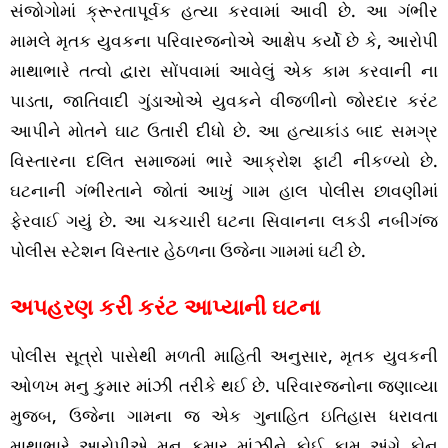
સંજોગોમાં ક્રૂરતાપૂર્વક હત્યા કરવામાં આવી છે. આ ગંભીર
મામલે મૃતક યુવકના પરિવારજનોએ આક્ષેપ કર્યો છે કે, આરોપી
માથાભારે તત્વો દ્વારા સોંપવામાં આવેલું એક કામ કરવાની ના
પાડતા, જાતિવાદી ગુંડાઓએ યુવકને વીજળીનો જોરદાર કરંટ
આપીને મોતને ઘાટ ઉતારી દીધો છે. આ હત્યાકાંડ બાદ સમગ્ર
વિસ્તારના દલિત સમાજમાં ભારે આક્રોશ ફાટી નીકળ્યો છે.
ઘટનાની ગંભીરતાને જોતાં આખું ગામ હાલ પોલીસ છાવણીમાં
ફેરવાઈ ગયું છે. આ ચકચારી ઘટના સિવાનના લકડી નબીગંજ
પોલીસ સ્ટેશન વિસ્તાર હેઠળના ઉજેના ગામમાં ઘટી છે.
અપહરણ કરી કરંટ આપ્યાની ઘટના
પોલીસ સૂત્રો પાસેથી મળતી માહિતી અનુસાર, મૃતક યુવકની
ઓળખ મનુ કુમાર માંઝી તરીકે થઈ છે. પરિવારજનોના જણાવ્યા
મુજબ, ઉજેના ગામના જ એક ગુનાહિત ઇતિહાસ ધરાવતા
માથાભારે આરોપીએ મનુ કુમાર માંઝીને કોઈ કામ અંગે ફોન