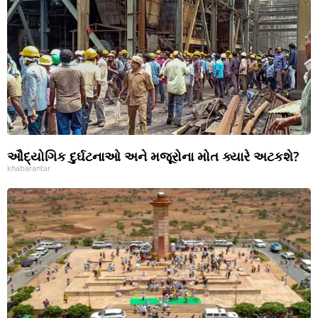
ઔદ્યોગિક દુર્ઘટનાઓ અને મજૂરોના મોત ક્યારે અટકશે?
khabarantar