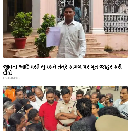
જીવતા આદિવાસી યુવકને તંત્રે કાગળ પર મૃત જાહેર કરી
દીધો
khabarantar