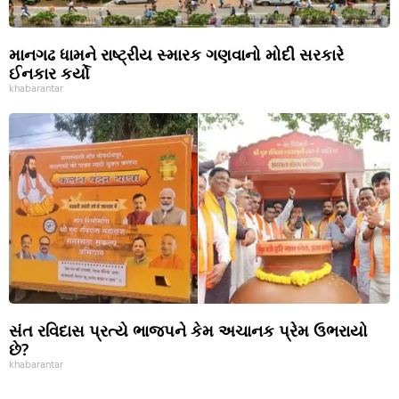
માનગઢ ધામને રાષ્ટ્રીય સ્મારક ગણવાનો મોદી સરકારે
ઈનકાર કર્યો
khabarantar
સંત રવિદાસ પ્રત્યે ભાજપને કેમ અચાનક પ્રેમ ઉભરાયો
છે?
khabarantar