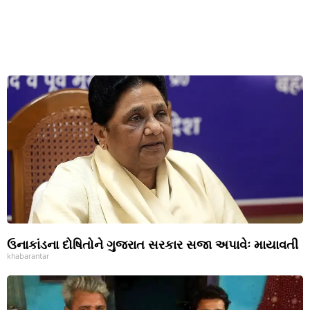
ઉનાકાંડના દોષિતોને ગુજરાત સરકાર સજા અપાવેઃ માયાવતી
khabarantar