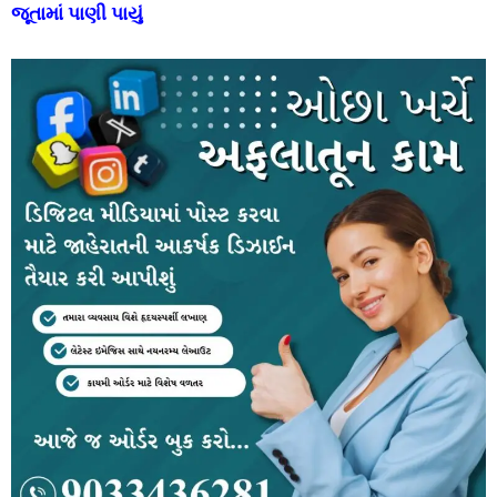
જૂતામાં પાણી પાયું