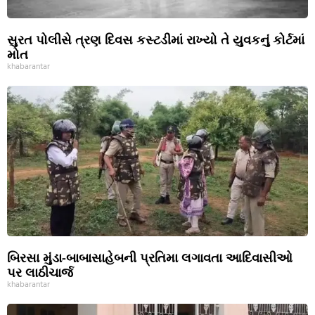
સુરત પોલીસે ત્રણ દિવસ કસ્ટડીમાં રાખ્યો તે યુવકનું કોર્ટમાં
મોત
khabarantar
બિરસા મુંડા-બાબાસાહેબની પ્રતિમા લગાવતા આદિવાસીઓ
પર લાઠીચાર્જ
khabarantar