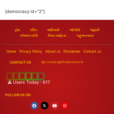
[democracy id="2"]
હોમ
દલિત
આદિવાસી
ઓબીસી
લઘુમતી
સ્પેશ્યલ સ્ટોરી
વિચાર સાહિત્ય
બહુજનનાયક
Home
Privacy Policy
About us
Disclaimer
Contact us
contact@khabarantar.in
CONTACT US
1
1
2
2
6
8
Users Today : 617
FOLLOW US ON