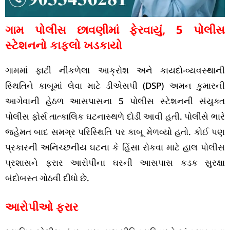
ગામ પોલીસ છાવણીમાં ફેરવાયું, 5 પોલીસ
સ્ટેશનનો કાફલો ખડકાયો
ગામમાં ફાટી નીકળેલા આક્રોશ અને કાયદો-વ્યવસ્થાની
સ્થિતિને કાબૂમાં લેવા માટે ડીએસપી (DSP) અમન કુમારની
આગેવાની હેઠળ આસપાસના 5 પોલીસ સ્ટેશનની સંયુક્ત
પોલીસ ફોર્સ તાત્કાલિક ઘટનાસ્થળે દોડી આવી હતી. પોલીસે ભારે
જહેમત બાદ સમગ્ર પરિસ્થિતિ પર કાબૂ મેળવ્યો હતો. કોઈ પણ
પ્રકારની અનિચ્છનીય ઘટના કે હિંસા રોકવા માટે હાલ પોલીસ
પ્રશાસને ફરાર આરોપીના ઘરની આસપાસ કડક સુરક્ષા
બંદોબસ્ત ગોઠવી દીધો છે.
આરોપીઓ ફરાર