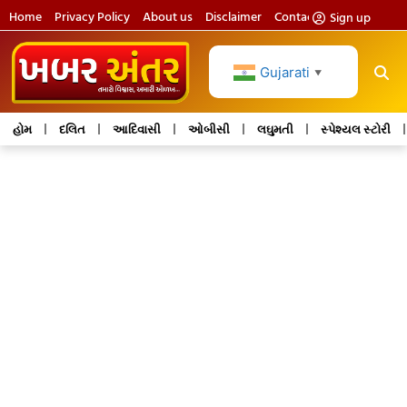
Home
Privacy Policy
About us
Disclaimer
Contact us
Sign up
Gujarati
▼
હોમ
દલિત
આદિવાસી
ઓબીસી
લઘુમતી
સ્પેશ્યલ સ્ટોરી