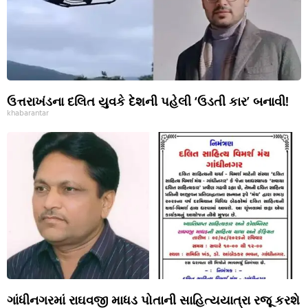
ઉત્તરાખંડના દલિત યુવકે દેશની પહેલી ‘ઉડતી કાર’ બનાવી!
khabarantar
ગાંધીનગરમાં રાઘવજી માધડ પોતાની સાહિત્યયાત્રા રજૂ કરશે