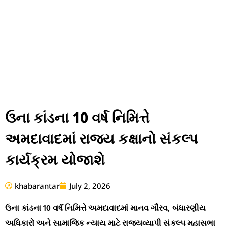
ઉના કાંડના 10 વર્ષ નિમિત્તે
અમદાવાદમાં રાજ્ય કક્ષાનો સંકલ્પ
કાર્યક્રમ યોજાશે
khabarantar
July 2, 2026
ઉના કાંડના 10 વર્ષ નિમિત્તે અમદાવાદમાં માનવ ગૌરવ, બંધારણીય
અધિકારો અને સામાજિક ન્યાય માટે રાજ્યવ્યાપી સંકલ્પ મહાસભા