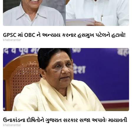
GPSC માં OBC ને અન્યાય કરનાર હસમુખ પટેલને હટાવો!
khabarantar
ઉનાકાંડના દોષિતોને ગુજરાત સરકાર સજા અપાવેઃ માયાવતી
khabarantar