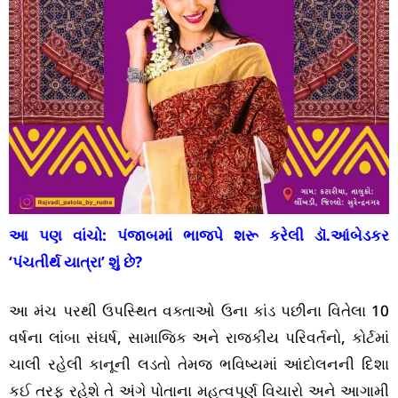
આ પણ વાંચો:
પંજાબમાં ભાજપે શરૂ કરેલી ડૉ.આંબેડકર
‘પંચતીર્થ યાત્રા’ શું છે?
આ મંચ પરથી ઉપસ્થિત વક્તાઓ ઉના કાંડ પછીના વિતેલા 10
વર્ષના લાંબા સંઘર્ષ, સામાજિક અને રાજકીય પરિવર્તનો, કોર્ટમાં
ચાલી રહેલી કાનૂની લડતો તેમજ ભવિષ્યમાં આંદોલનની દિશા
કઈ તરફ રહેશે તે અંગે પોતાના મહત્વપૂર્ણ વિચારો અને આગામી