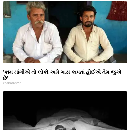
‘કામ માંગીએ તો લોકો અમે ગાય કાપતાં હોઈએ તેમ જુએ
છે’
khabarantar