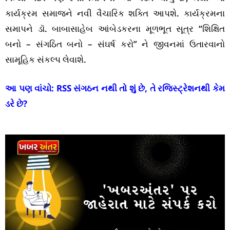
કાર્યક્રમ સમાજને નવી વૈચારિક શક્તિ આપશે. કાર્યક્રમના
સમાપને ડૉ. બાબાસાહેબ આંબેડકરના મૂળભૂત સૂત્ર “શિક્ષિત
બનો – સંગઠિત બનો – સંઘર્ષ કરો” ને જીવનમાં ઉતારવાનો
સામૂહિક સંકલ્પ લેવાશે.
આ પણ વાંચો:
RSS સંગઠન નથી તો શું છે, તે રજિસ્ટ્રેશનથી કેમ
ડરે છે?