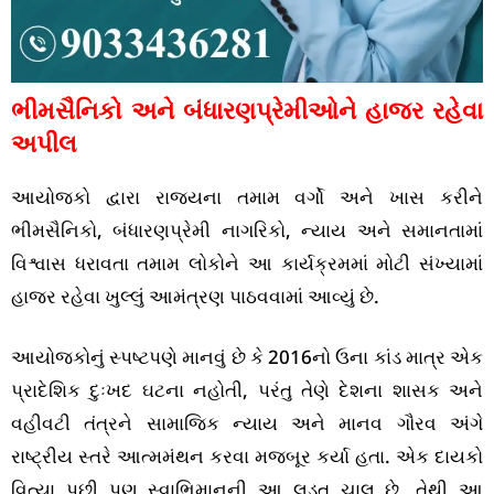
ભીમસૈનિકો અને બંધારણપ્રેમીઓને હાજર રહેવા
અપીલ
આયોજકો દ્વારા રાજ્યના તમામ વર્ગો અને ખાસ કરીને
ભીમસૈનિકો, બંધારણપ્રેમી નાગરિકો, ન્યાય અને સમાનતામાં
વિશ્વાસ ધરાવતા તમામ લોકોને આ કાર્યક્રમમાં મોટી સંખ્યામાં
હાજર રહેવા ખુલ્લું આમંત્રણ પાઠવવામાં આવ્યું છે.
આયોજકોનું સ્પષ્ટપણે માનવું છે કે 2016નો ઉના કાંડ માત્ર એક
પ્રાદેશિક દુઃખદ ઘટના નહોતી, પરંતુ તેણે દેશના શાસક અને
વહીવટી તંત્રને સામાજિક ન્યાય અને માનવ ગૌરવ અંગે
રાષ્ટ્રીય સ્તરે આત્મમંથન કરવા મજબૂર કર્યા હતા. એક દાયકો
વિત્યા પછી પણ સ્વાભિમાનની આ લડત ચાલુ છે, તેથી આ