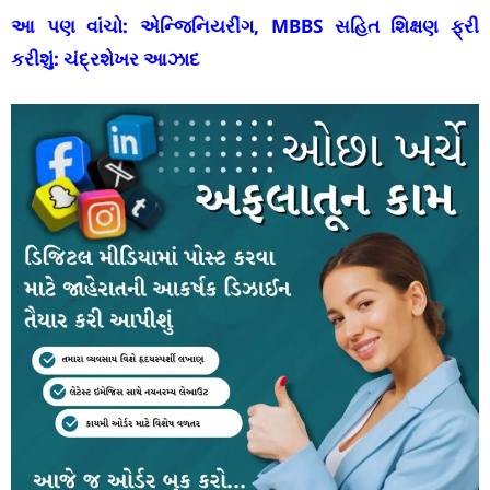
આ પણ વાંચો:
એન્જિનિયરીંગ, MBBS સહિત શિક્ષણ ફ્રી
કરીશું: ચંદ્રશેખર આઝાદ