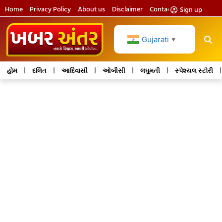
Home
Privacy Policy
About us
Disclaimer
Contact us
Sign up
Gujarati
▼
હોમ
દલિત
આદિવાસી
ઓબીસી
લઘુમતી
સ્પેશ્યલ સ્ટોરી