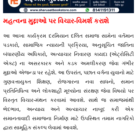
મહત્વના મુદ્દાઓ પર વિચાર-વિમર્શ કરાશે
આ આખા કાર્યક્રમ દરમિયાન દલિત સમાજ સામેના વર્તમાન
પડકારો, સામાજિક ન્યાયની પ્રક્રિયા, અનુસૂચિત જાતિના
બંધારણીય અધિકારો, અત્યાચાર નિવારણ કાયદા (એટ્રોસિટી
એક્ટ) ના અસરકારક અને કડક અમલીકરણ જેવા ગંભીર
મુદ્દાઓ એજન્ડા પર રહેશે. આ ઉપરાંત, પછાત વર્ગના યુવાનો માટે
ગુણવત્તાયુક્ત શિક્ષણ, રોજગારના નવા સાધનો, સમાન
પ્રતિનિધિત્વ અને લોકશાહી મૂલ્યોના સંરક્ષણ જેવા વિષયો પર
વિસ્તૃત વિચાર-મંથન કરવામાં આવશે. સાથે જ સમાજમાંથી
ભેદભાવ, અન્યાય અને અત્યાચાર નાબૂદ કરી એક
સમાનતાવાદી સમાજના નિર્માણ માટે ઉપસ્થિત તમામ નાગરિકો
દ્વારા સામૂહિક સંકલ્પ લેવામાં આવશે.