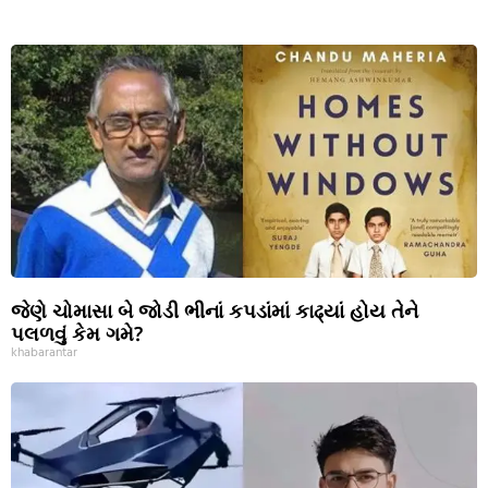
જેણે ચોમાસા બે જોડી ભીનાં કપડાંમાં કાઢ્યાં હોય તેને
પલળવું કેમ ગમે?
khabarantar