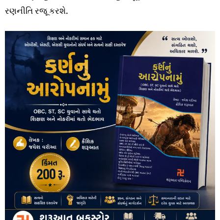
રણનીતિ રજૂ કરશે.