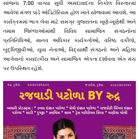
સાંજના 7.00 વાગ્યા સુધી અમદાવાદના નિકોલ વિસ્તારમાં
આવેલા મંગલ પાંડે ઓડિટોરિયમ હોલ ખાતે યોજવામાં આવશે. આ
કાર્યક્રમમાં ભાગ લેવા માટે સમગ્ર ગુજરાતના ખૂણે-ખૂણેથી અને
તમામ જિલ્લાઓમાંથી વિવિધ સામાજિક સંગઠનોના
પ્રતિનિધિઓ, માનવ અધિકાર કાર્યકર્તાઓ, વરિષ્ઠ વકીલો,
બુદ્ધિજીવીઓ, યુવા નેતાઓ, વિદ્યાર્થી સંગઠનો અને મહિલા
આગેવાનો કાયદાકીય અને સામાજિક એકતા દર્શાવવા એક મંચ
પર ઉપસ્થિત રહેશે.