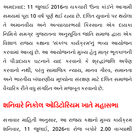
અમદાવાદ: 11 જુલાઈ 2016ના ચકચારી ‘ઉના કાંડ’ને આગામી
સમયમાં પૂરા 10 વર્ષ પૂર્ણ થઈ રહ્યા છે. દલિત યુવાનો પર થયેલા
તે અમાનવીય અને અત્યાચારભર્યા કિસ્સાના એક દાયકા
નિમિત્તે સમગ્ર ગુજરાતના અનુસૂચિત જાતિ સમાજ દ્વારા એક
વિશાળ રાજ્ય કક્ષાના ‘સંકલ્પ કાર્યક્રમ’નું ભવ્ય આયોજન
કરવામાં આવ્યું છે. આ આયોજનનો મુખ્ય હેતુ માત્ર ભૂતકાળની
તે પીડાદાયક ઘટનાને યાદ કરવાનો કે શ્રદ્ધાંજલિ અર્પણ
કરવાનો નથી, પરંતુ સામાજિક ન્યાય, માનવ ગૌરવ, સમાનતા
અને ભારતીય બંધારણીય મૂલ્યોના સંરક્ષણ માટે દલિત સમાજને
વૈચારિક રીતે વધુ સંગઠિત અને મજબૂત કરવાનો છે.
શનિવારે નિકોલ ઓડિટોરિયમ ખાતે મહાસભા
સત્તાવાર માહિતી અનુસાર, આ રાજ્ય કક્ષાનો મુખ્ય કાર્યક્રમ
શનિવાર, 11 જુલાઈ, 2026ના રોજ બપોરે 2.00 વાગ્યાથી