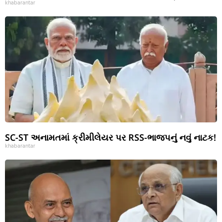
khabarantar
SC-ST અનામતમાં ક્રીમીલેયર પર RSS-ભાજપનું નવું નાટક!
khabarantar