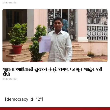
khabarantar
જીવતા આદિવાસી યુવકને તંત્રે કાગળ પર મૃત જાહેર કરી
દીધો
khabarantar
[democracy id="2"]