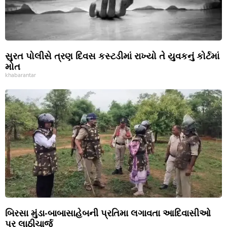
સુરત પોલીસે ત્રણ દિવસ કસ્ટડીમાં રાખ્યો તે યુવકનું કોર્ટમાં
મોત
khabarantar
બિરસા મુંડા-બાબાસાહેબની પ્રતિમા લગાવતા આદિવાસીઓ
પર લાઠીચાર્જ