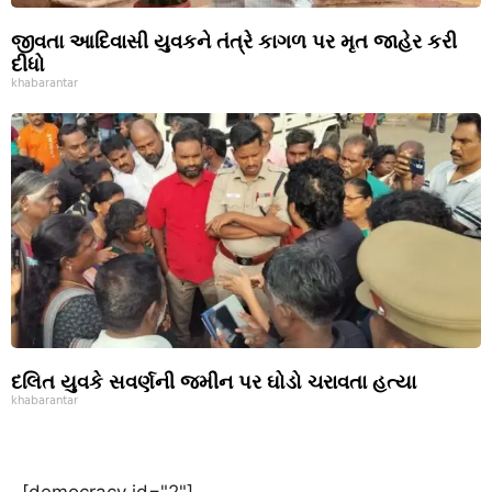
જીવતા આદિવાસી યુવકને તંત્રે કાગળ પર મૃત જાહેર કરી
દીધો
khabarantar
દલિત યુવકે સવર્ણની જમીન પર ઘોડો ચરાવતા હત્યા
khabarantar
[democracy id="2"]