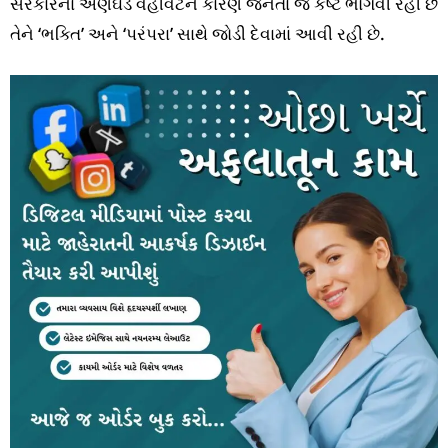
સરકારના અણઘડ વહીવટને કારણે જનતા જે કષ્ટ ભોગવી રહી છે
તેને ‘ભક્તિ’ અને ‘પરંપરા’ સાથે જોડી દેવામાં આવી રહી છે.