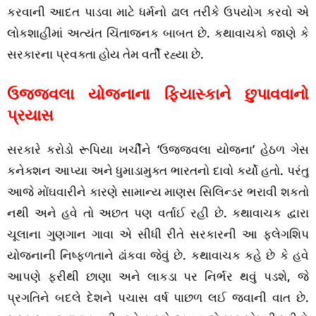
કરવાની આદત પાડવા માટે ધર્મનો ઢાલ તરીકે ઉપયોગ કરવો એ
લોકશાહીમાં અત્યંત ચિંતાજનક બાબત છે. કથાવાચકો જાણે કે
સરકારના પ્રવક્તા હોય તેમ વર્તી રહ્યા છે.
ઉજ્જવલા યોજનાના ફિયાસ્કાને છુપાવવાનો
પ્રયાસ
સરકારે કરોડો રૂપિયા ખર્ચીને ‘ઉજ્જવલા યોજના’ હેઠળ ગેસ
કનેક્શન આપ્યા અને ધુમાડામુક્ત ભારતનો દાવો કર્યો હતો. પરંતુ
આજે મોંઘવારીને કારણે સામાન્ય માણસ સિલિન્ડર ભરાવી શકતો
નથી અને હવે તો અછત પણ વર્તાઈ રહી છે. કથાવાચક દ્વારા
ચૂલાના ગુણગાન ગાવા એ સીધી રીતે સરકારની આ ફ્લેગશિપ
યોજનાની નિષ્ફળતાને ઢાંકવા જેવું છે. કથાવાચક કહે છે કે હવે
આપણે ફરીથી છાણા અને લાકડા પર નિર્ભર થવું પડશે, જે
પ્રગતિને બદલે દેશને પચાસ વર્ષ પાછળ લઈ જવાની વાત છે.