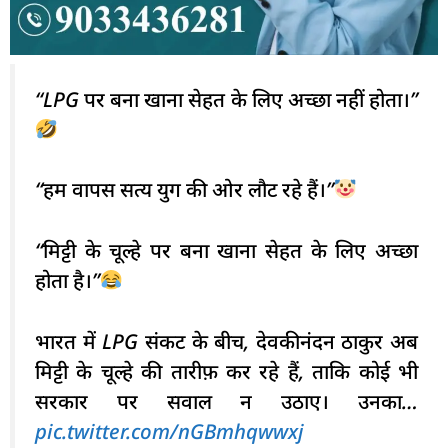
“LPG पर बना खाना सेहत के लिए अच्छा नहीं होता।”
“हम वापस सत्य युग की ओर लौट रहे हैं।”
“मिट्टी के चूल्हे पर बना खाना सेहत के लिए अच्छा
होता है।”
भारत में LPG संकट के बीच, देवकीनंदन ठाकुर अब
मिट्टी के चूल्हे की तारीफ़ कर रहे हैं, ताकि कोई भी
सरकार पर सवाल न उठाए। उनका…
pic.twitter.com/nGBmhqwwxj