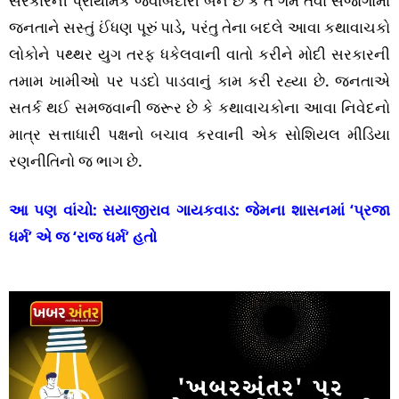
સરકારની પ્રાથમિક જવાબદારી બને છે કે તે ગમે તેવા સંજોગોમાં
જનતાને સસ્તું ઈંધણ પૂરું પાડે, પરંતુ તેના બદલે આવા કથાવાચકો
લોકોને પથ્થર યુગ તરફ ધકેલવાની વાતો કરીને મોદી સરકારની
તમામ ખામીઓ પર પડદો પાડવાનું કામ કરી રહ્યા છે. જનતાએ
સતર્ક થઈ સમજવાની જરૂર છે કે કથાવાચકોના આવા નિવેદનો
માત્ર સત્તાધારી પક્ષનો બચાવ કરવાની એક સોશિયલ મીડિયા
રણનીતિનો જ ભાગ છે.
આ પણ વાંચો:
સયાજીરાવ ગાયકવાડ: જેમના શાસનમાં ‘પ્રજા
ધર્મ’ એ જ ‘રાજ ધર્મ’ હતો