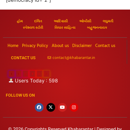
હોમ
દલિત
આદિવાસી
ઓબીસી
લઘુમતી
સ્પેશ્યલ સ્ટોરી
વિચાર સાહિત્ય
બહુજનનાયક
Home
Privacy Policy
About us
Disclaimer
Contact us
contact@khabarantar.in
CONTACT US
1
1
2
4
6
3
Users Today : 598
FOLLOW US ON
© 2026 Copyrights Reserved Khabarantar | Designed by