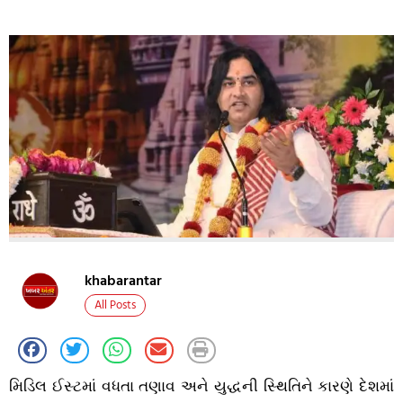
khabarantar
All Posts
મિડિલ ઈસ્ટમાં વધતા તણાવ અને યુદ્ધની સ્થિતિને કારણે દેશમાં