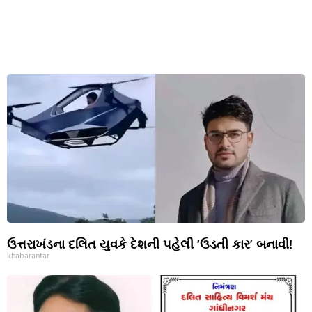
ઉત્તરાખંડના દલિત યુવકે દેશની પહેલી ‘ઉડતી કાર’ બનાવી!
khabarantar