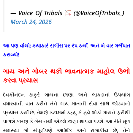
— Voice Of Tribals
(@VoiceOfTribals_)
March 24, 2026
આ પણ વાંચો:
કથાકારે સગીરા પર રેપ કર્યો અને બે વાર ગર્ભપાત
કરાવ્યો!
ગાય અને ગોબર થકી ભાવનાત્મક માહોલ ઉભો
કરવા પ્રયાસ
દેવકીનંદન ઠાકુરે ગાયના છાણા અને લાકડાનો ઉપયોગ
વધારવાની વાત કરીને તેને ગાય માતાની સેવા સાથે જોડવાનો
પ્રયાસ કર્યો છે. તેમણે કટાક્ષમાં કહ્યું કે હવે લોકો ગાયને ફરીથી
પાળશે કારણ કે ગેસ નથી એટલે છાણા થાપવા પડશે. આ રીતે મૂળ
સમસ્યા જે સંપૂર્ણપણે આર્થિક અને રાજકીય છે, તેને