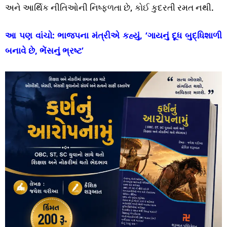
અને આર્થિક નીતિઓની નિષ્ફળતા છે, કોઈ કુદરતી રમત નથી.
આ પણ વાંચો:
ભાજપના મંત્રીએ કહ્યું, ‘ગાયનું દૂધ બુદ્ધિશાળી
બનાવે છે, ભેંસનું ભ્રષ્ટ’