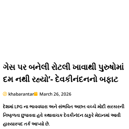
ગેસ પર બનેલી રોટલી ખાવાથી પુરુષોમાં
દમ નથી રહ્યો’- દેવકીનંદનનો બફાટ
khabarantar
March 26, 2026
દેશમાં LPG ના ભાવવધારા અને સંભવિત અછત વચ્ચે મોદી સરકારની
નિષ્ફળતા છુપાવવા હવે કથાવાચક દેવકીનંદન ઠાકુરે મેદાનમાં આવી
હાસ્યાસ્પદ તર્ક આપ્યો છે.