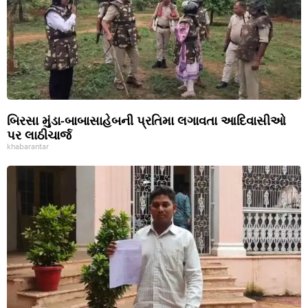
બિરસા મુંડા-બાબાસાહેબની પ્રતિમા લગાવતા આદિવાસીઓ
પર લાઠીચાર્જ
khabarantar