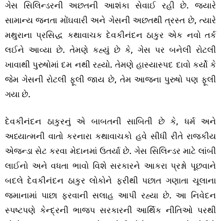
ગેસ સિલિન્ડરની અછતની આશંકા સેવાઈ રહી છે. જ્યારે
સામાન્ય જનતા મોંઘવારી અને ગેસની અછતથી ત્રસ્ત છે, ત્યારે
મથુરાના પ્રસિદ્ધ કથાવાચક દેવકીનંદન ઠાકુર એક નવો તર્ક
લઈને આવ્યા છે. તેમણે કહ્યું છે કે, ગેસ પર બનેલી રોટલી
ખાવાથી પુરુષોમાં દમ નથી રહ્યો. તેમણે હાસ્યાસ્પદ દાવો કર્યો કે
જેમ ગેસની રોટલી ફૂલી જાય છે, તેમ આજના પુરુષો પણ ફૂલી
ગયા છે.
દેવકીનંદન ઠાકુરનું એ બાબતની સાબિતી છે કે, ધર્મ અને
અધ્યાત્મની વાતો કરનારા કથાવાચકો હવે સીધી રીતે રાજકીય
એજન્ડા સેટ કરવા મેદાનમાં ઉતર્યા છે. ગેસ સિલિન્ડર માટે લાંબી
લાઈનો અને વધતા ભાવો વિશે સરકારને આકરા પ્રશ્નો પૂછવાને
બદલે દેવકીનંદન ઠાકુર લોકોને ફરીથી પછાત ગણાતા ચૂલાના
જમાનામાં પાછા ફરવાની સલાહ આપી રહ્યા છે. આ નિવેદન
સ્પષ્ટપણે કેન્દ્રની ભાજપ સરકારની આર્થિક નીતિઓ પરથી