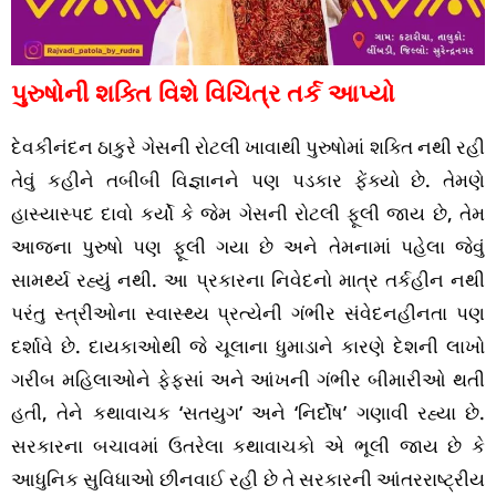
પુરુષોની શક્તિ વિશે વિચિત્ર તર્ક આપ્યો
દેવકીનંદન ઠાકુરે ગેસની રોટલી ખાવાથી પુરુષોમાં શક્તિ નથી રહી
તેવું કહીને તબીબી વિજ્ઞાનને પણ પડકાર ફેંક્યો છે. તેમણે
હાસ્યાસ્પદ દાવો કર્યો કે જેમ ગેસની રોટલી ફૂલી જાય છે, તેમ
આજના પુરુષો પણ ફૂલી ગયા છે અને તેમનામાં પહેલા જેવું
સામર્થ્ય રહ્યું નથી. આ પ્રકારના નિવેદનો માત્ર તર્કહીન નથી
પરંતુ સ્ત્રીઓના સ્વાસ્થ્ય પ્રત્યેની ગંભીર સંવેદનહીનતા પણ
દર્શાવે છે. દાયકાઓથી જે ચૂલાના ધુમાડાને કારણે દેશની લાખો
ગરીબ મહિલાઓને ફેફસાં અને આંખની ગંભીર બીમારીઓ થતી
હતી, તેને કથાવાચક ‘સતયુગ’ અને ‘નિર્દોષ’ ગણાવી રહ્યા છે.
સરકારના બચાવમાં ઉતરેલા કથાવાચકો એ ભૂલી જાય છે કે
આધુનિક સુવિધાઓ છીનવાઈ રહી છે તે સરકારની આંતરરાષ્ટ્રીય