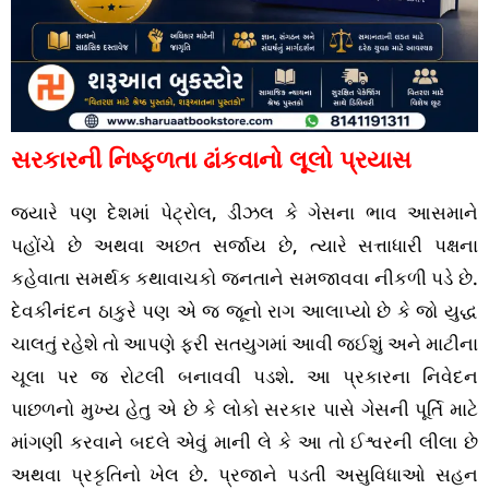
સરકારની નિષ્ફળતા ઢાંકવાનો લૂલો પ્રયાસ
જ્યારે પણ દેશમાં પેટ્રોલ, ડીઝલ કે ગેસના ભાવ આસમાને
પહોંચે છે અથવા અછત સર્જાય છે, ત્યારે સત્તાધારી પક્ષના
કહેવાતા સમર્થક કથાવાચકો જનતાને સમજાવવા નીકળી પડે છે.
દેવકીનંદન ઠાકુરે પણ એ જ જૂનો રાગ આલાપ્યો છે કે જો યુદ્ધ
ચાલતું રહેશે તો આપણે ફરી સતયુગમાં આવી જઈશું અને માટીના
ચૂલા પર જ રોટલી બનાવવી પડશે. આ પ્રકારના નિવેદન
પાછળનો મુખ્ય હેતુ એ છે કે લોકો સરકાર પાસે ગેસની પૂર્તિ માટે
માંગણી કરવાને બદલે એવું માની લે કે આ તો ઈશ્વરની લીલા છે
અથવા પ્રકૃતિનો ખેલ છે. પ્રજાને પડતી અસુવિધાઓ સહન