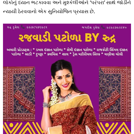
લોકોનું ધ્યાન ભટકાવવા અને મુશ્કેલીઓને ‘પરંપરા’ સાથે જોડીને
ન્યાયી ઠેરવવાનો એક સુનિયોજિત પ્રયાસ છે.