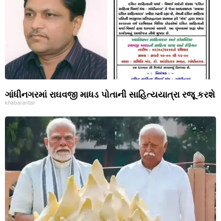
ગાંધીનગરમાં રાઘવજી માધડ પોતાની સાહિત્યયાત્રા રજૂ કરશે
khabarantar