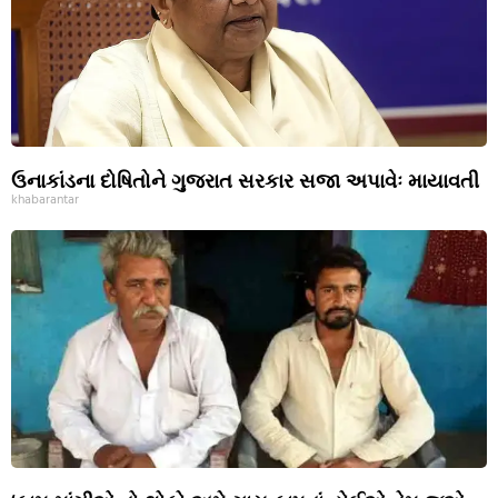
ઉનાકાંડના દોષિતોને ગુજરાત સરકાર સજા અપાવેઃ માયાવતી
khabarantar