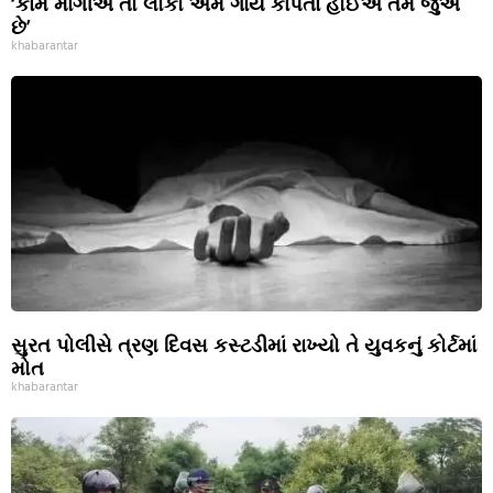
‘કામ માંગીએ તો લોકો અમે ગાય કાપતાં હોઈએ તેમ જુએ
છે’
khabarantar
સુરત પોલીસે ત્રણ દિવસ કસ્ટડીમાં રાખ્યો તે યુવકનું કોર્ટમાં
મોત
khabarantar