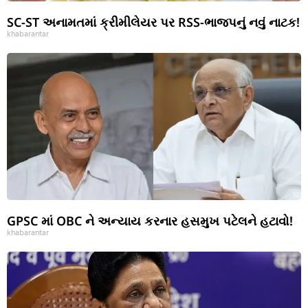
SC-ST અનામતમાં ક્રીમીલેયર પર RSS-ભાજપનું નવું નાટક!
khabarantar
GPSC માં OBC ને અન્યાય કરનાર હસમુખ પટેલને હટાવો!
khabarantar