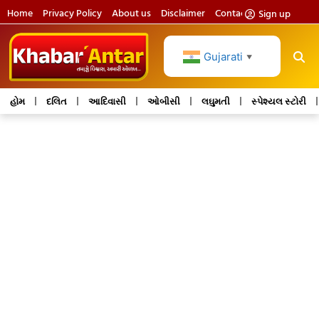
Home
Privacy Policy
About us
Disclaimer
Contact us
Sign up
Gujarati
▼
હોમ
દલિત
આદિવાસી
ઓબીસી
લઘુમતી
સ્પેશ્યલ સ્ટોરી