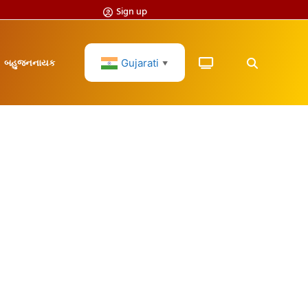
Sign up
Gujarati
બહુજનનાયક
▼