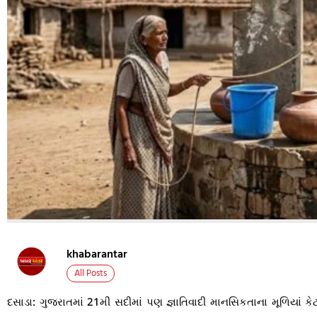
khabarantar
All Posts
દસાડા: ગુજરાતમાં 21મી સદીમાં પણ જ્ઞાતિવાદી માનસિકતાના મૂળિયાં કેટ