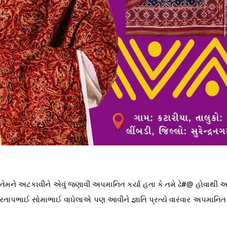
ેમને અટકાવીને એવું જણાવી અપમાનિત કર્યા હતા કે તમે ઢે#@ હોવાથી આ
્રતાપભાઈ સોમાભાઈ વાઘેલાએ પણ આવીને જ્ઞાતિ પ્રત્યે વારંવાર અપમાનિત 