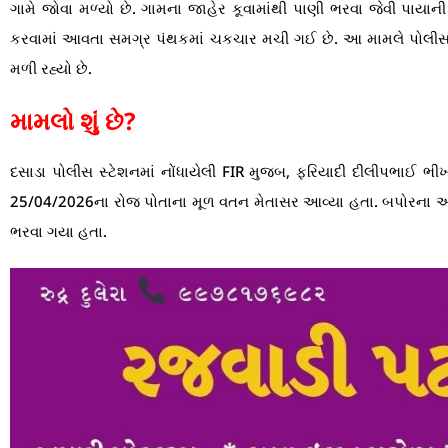
ગામે જોવા મળ્યો છે. ગામના જાહેર કૂવામાંથી પાણી ભરવા જેવી પાયાની
કરવામાં આવતા સમગ્ર પંથકમાં ચકચાર મચી ગઈ છે. આ મામલે પોલીસ ફરિય
મળી રહ્યો છે.
મામલો શું છે?
દસાડા પોલીસ સ્ટેશનમાં નોંધાયેલી FIR મુજબ, ફરિયાદી દીલીપભાઈ 
25/04/2026ના રોજ પોતાના મૂળ વતન મેતાસર આવ્યા હતા. બપોરના આશર
ભરવા ગયા હતા.