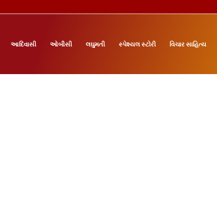
આદિવાસી
ઓબીસી
લઘુમતી
સ્પેશ્યલ સ્ટોરી
વિચાર સાહિત્ય