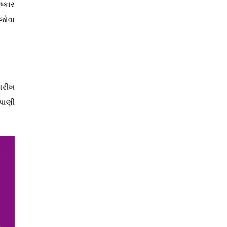
ષ્કાર
 જોવા
ારીખ
પાણી