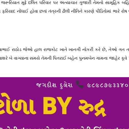
 જરૂરિયાત મુદ્દે દલિત પરિવાર પર અત્યાચાર ગુજારી તેમનો સામૂહિક બહિ
ાદ નોંધાઈ હોવા છતાં તંત્રની ઢીલી નીતિને કારણે પીડિતોમાં ભારે રોષ
ભીખાભાઈ રાઠોડ જેઓ હાલ રાજકોટ ખાતે ખાનગી નોકરી કરે છે, તેઓ ગત ત
ે બે વાગ્યાના સમયે તેમની પિતરાઈ બહેન પુનમબેન ગામના જાહેર કૂવે 