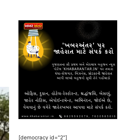
[democracy id="2"]