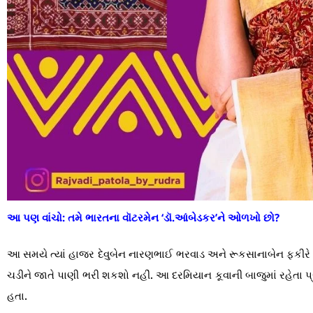
આ પણ વાંચો:
તમે ભારતના વૉટરમેન ‘ડૉ.આંબેડકર’ને ઓળખો છો?
આ સમયે ત્યાં હાજર દેવુબેન નારણભાઈ ભરવાડ અને રૂકસાનાબેન ફકીરે ત
ચડીને જાતે પાણી ભરી શકશો નહીં. આ દરમિયાન કૂવાની બાજુમાં રહેતા પ
હતા.