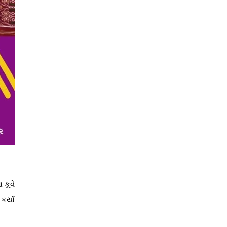
 કૂવે
કર્યા