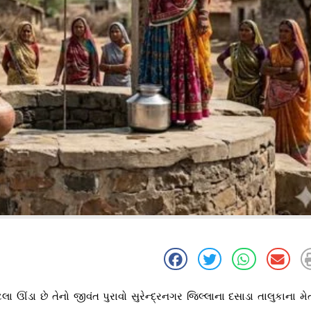
લા ઊંડા છે તેનો જીવંત પુરાવો સુરેન્દ્રનગર જિલ્લાના દસાડા તાલુકાના મ