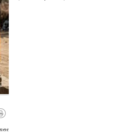
ેતાસર