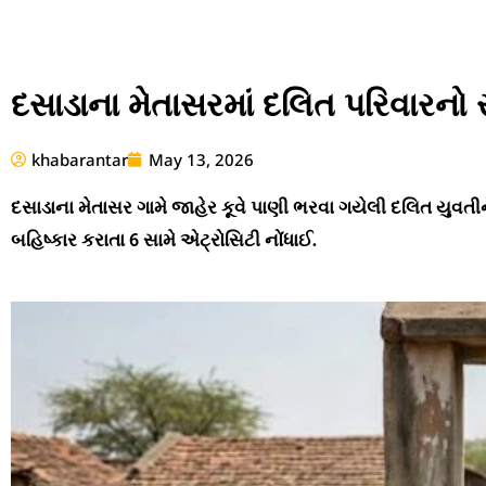
દસાડાના મેતાસરમાં દલિત પરિવારનો
khabarantar
May 13, 2026
દસાડાના મેતાસર ગામે જાહેર કૂવે પાણી ભરવા ગયેલી દલિત યુવતીન
બહિષ્કાર કરાતા 6 સામે એટ્રોસિટી નોંધાઈ.