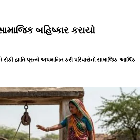
 સામાજિક બહિષ્કાર કરાયો
ે રોકી જ્ઞાતિ પ્રત્યે અપમાનિત કરી પરિવારોનો સામાજિક-આર્થિક