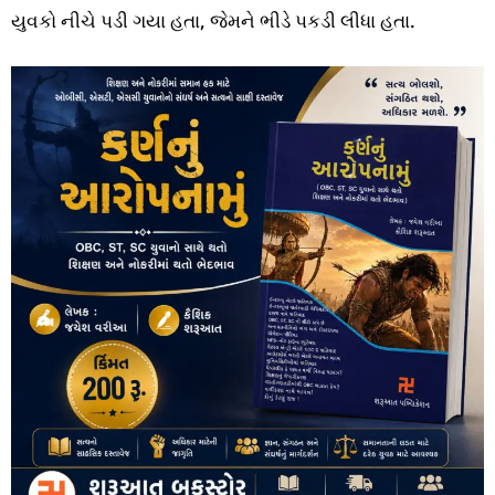
યુવકો નીચે પડી ગયા હતા, જેમને ભીડે પકડી લીધા હતા.