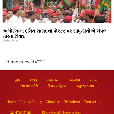
અયોધ્યામાં દલિત સાંસદના પોસ્ટર પર સાધુ-સંતોએ ચંપલ
મારતા વિવાદ
khabarantar
[democracy id="2"]
હોમ
દલિત
આદિવાસી
ઓબીસી
લઘુમતી
સ્પેશ્યલ સ્ટોરી
વિચાર સાહિત્ય
બહુજનનાયક
Home
Privacy Policy
About us
Disclaimer
Contact us
contact@khabarantar.in
CONTACT US