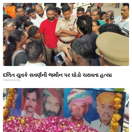
દલિત યુવકે સવર્ણની જમીન પર ઘોડો ચરાવતા હત્યા
khabarantar