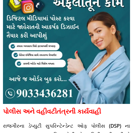
પોલીસ અને વહીવટીતંત્રની કાર્યવાહી
રાજગીરના ડેપ્યુટી સુપરિન્ટેન્ડેન્ટ ઓફ પોલીસ (DSP) ના