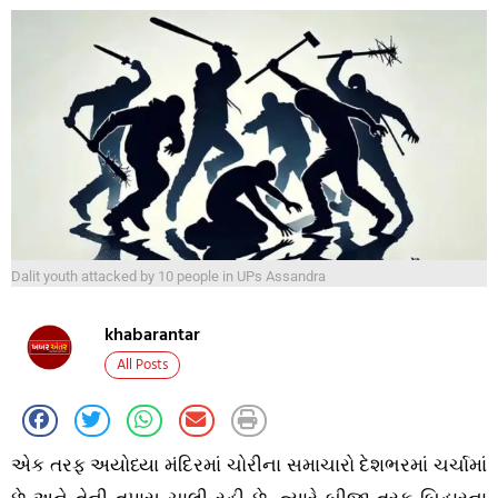
Dalit youth attacked by 10 people in UPs Assandra
khabarantar
All Posts
એક તરફ અયોધ્યા મંદિરમાં ચોરીના સમાચારો દેશભરમાં ચર્ચામાં
છે અને તેની તપાસ ચાલી રહી છે, ત્યારે બીજી તરફ બિહારના