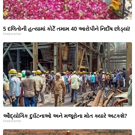
5 દલિતોની હત્યામાં કોર્ટે તમામ 40 આરોપીને નિર્દોષ છોડ્યાં!
khabarantar
ઔદ્યોગિક દુર્ઘટનાઓ અને મજૂરોના મોત ક્યારે અટકશે?
khabarantar