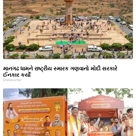
માનગઢ ધામને રાષ્ટ્રીય સ્મારક ગણવાનો મોદી સરકારે
ઈનકાર કર્યો
khabarantar