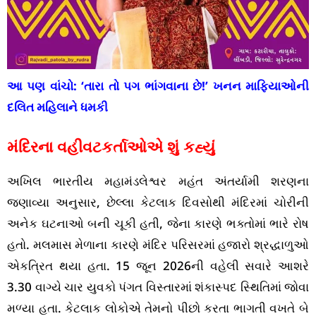
આ પણ વાંચો:
‘તારા તો પગ ભાંગવાના છે!’ ખનન માફિયાઓની
દલિત મહિલાને ધમકી
મંદિરના વહીવટકર્તાઓએ શું કહ્યું
અખિલ ભારતીય મહામંડલેશ્વર મહંત અંતર્યામી શરણના
જણાવ્યા અનુસાર, છેલ્લા કેટલાક દિવસોથી મંદિરમાં ચોરીની
અનેક ઘટનાઓ બની ચૂકી હતી, જેના કારણે ભક્તોમાં ભારે રોષ
હતો. મલમાસ મેળાના કારણે મંદિર પરિસરમાં હજારો શ્રદ્ધાળુઓ
એકત્રિત થયા હતા. 15 જૂન 2026ની વહેલી સવારે આશરે
3.30 વાગ્યે ચાર યુવકો પંગત વિસ્તારમાં શંકાસ્પદ સ્થિતિમાં જોવા
મળ્યા હતા. કેટલાક લોકોએ તેમનો પીછો કરતા ભાગતી વખતે બે