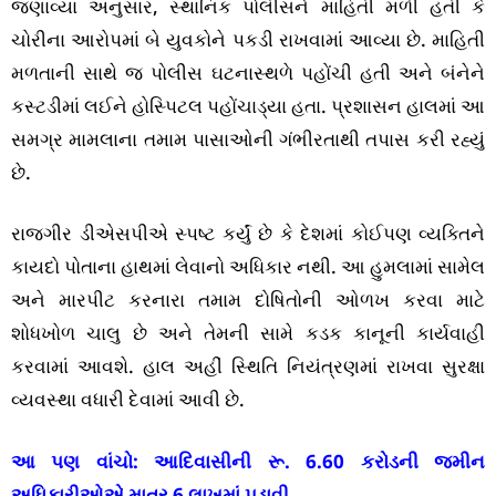
જણાવ્યા અનુસાર, સ્થાનિક પોલીસને માહિતી મળી હતી કે
ચોરીના આરોપમાં બે યુવકોને પકડી રાખવામાં આવ્યા છે. માહિતી
મળતાની સાથે જ પોલીસ ઘટનાસ્થળે પહોંચી હતી અને બંનેને
કસ્ટડીમાં લઈને હોસ્પિટલ પહોંચાડ્યા હતા. પ્રશાસન હાલમાં આ
સમગ્ર મામલાના તમામ પાસાઓની ગંભીરતાથી તપાસ કરી રહ્યું
છે.
રાજગીર ડીએસપીએ સ્પષ્ટ કર્યું છે કે દેશમાં કોઈપણ વ્યક્તિને
કાયદો પોતાના હાથમાં લેવાનો અધિકાર નથી. આ હુમલામાં સામેલ
અને મારપીટ કરનારા તમામ દોષિતોની ઓળખ કરવા માટે
શોધખોળ ચાલુ છે અને તેમની સામે કડક કાનૂની કાર્યવાહી
કરવામાં આવશે. હાલ અહીં સ્થિતિ નિયંત્રણમાં રાખવા સુરક્ષા
વ્યવસ્થા વધારી દેવામાં આવી છે.
આ પણ વાંચો:
આદિવાસીની રૂ. 6.60 કરોડની જમીન
અધિકારીઓએ માત્ર 6 લાખમાં પડાવી