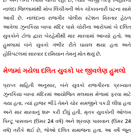
નાલંદા જિલ્લામાંથી મોબ લિંચીંગની એક ચોંકાવનારી ઘટના સામે
આવી છે. નાલંદાના રાજગીર પોલીસ સ્ટેશન વિસ્તાર હેઠળ
આવેલા ઝુનકિયા બાબા મંદિર પાસે ચોરીના આરોપમાં બે દલિત
યુવકોને ટોળા દ્વારા બેરહેમીથી માર મારવામાં આવ્યો હતો. આ
હુમલામાં બંને યુવકો ગંભીર રીતે ઘાયલ થયા હતા અને
હોસ્પિટલમાં સારવાર દરમિયાન તેમનું મોત થયું છે.
મેળામાં ગયેલા દલિત યુવકો પર જીવલેણ હુમલો
પ્રાપ્ત માહિતી અનુસાર, બંને યુવકો રાજગીરના પ્રખ્યાત
ઝુનકિયા બાબા મંદિરમાં આયોજિત મલમાસ મેળામાં ફરવા માટે
ગયા હતા. ત્યાં હાજર ભીડે તેમને ચોર સમજીને પકડી લીધા હતા
અને માર મારવાનું શરૂ કરી દીધું હતી. મૃતક યુવકોની ઓળખ
પિન્ટૂ પાસવાન (ઉંમર 24 વર્ષ) અને શ્રવણ પાસવાન (ઉંમર 24
વર્ષ) તરીકે થઈ છે, જેઓ દલિત સમાજના હતા. આ વર્ષે જૂન