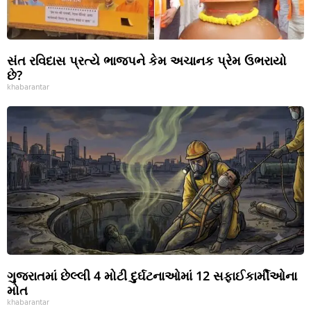
સંત રવિદાસ પ્રત્યે ભાજપને કેમ અચાનક પ્રેમ ઉભરાયો
છે?
khabarantar
ગુજરાતમાં છેલ્લી 4 મોટી દુર્ઘટનાઓમાં 12 સફાઈકાર્મીઓના
મોત
khabarantar