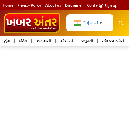
Home
Privacy Policy
About us
Disclaimer
Contact us
Sign up
Gujarati
▼
હોમ
દલિત
આદિવાસી
ઓબીસી
લઘુમતી
સ્પેશ્યલ સ્ટોરી