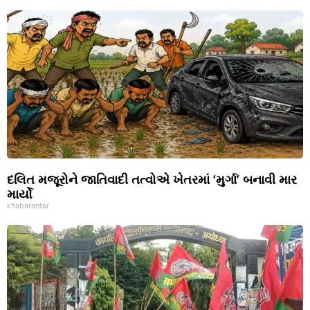
દલિત મજૂરોને જાતિવાદી તત્વોએ ખેતરમાં ‘મુર્ગા’ બનાવી માર
માર્યો
khabarantar