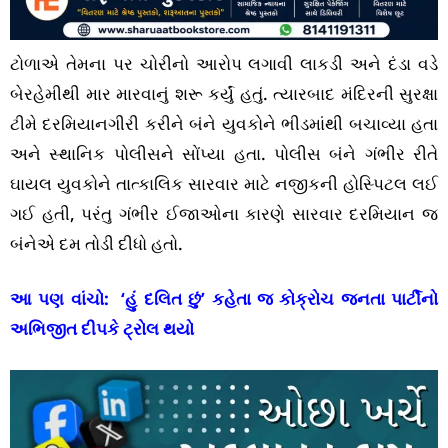
ટોળાએ તેમના પર ચોરીનો આરોપ લગાવી લાકડી અને દંડા વડે
બેરહેમીથી માર મારવાનું શરૂ કર્યું હતું. ત્યારબાદ મંદિરની સુરક્ષા
ટીમે દરમિયાનગીરી કરીને બંને યુવકોને ભીડમાંથી બચાવ્યા હતા
અને સ્થાનિક પોલીસને સોંપ્યા હતા. પોલીસ બંને ગંભીર રીતે
ઘાયલ યુવકોને તાત્કાલિક સારવાર માટે નજીકની હોસ્પિટલ લઈ
ગઈ હતી, પરંતુ ગંભીર ઈજાઓના કારણે સારવાર દરમિયાન જ
બંનેએ દમ તોડી દીધો હતો.
આ પણ વાંચો:
‘હું દલિત છું’ કહેતા જ કોક્રોચ જનતા પાર્ટીનો
અભિજીત દીપકે ટ્રોલ થયો