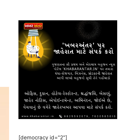
[democracy id="2"]