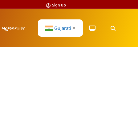
Sign up
Gujarati
બહુજનનાયક
▼