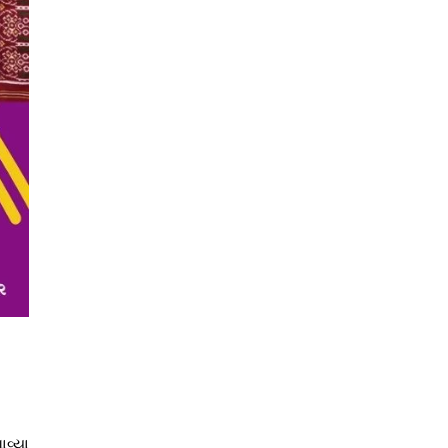
ાવ્યા