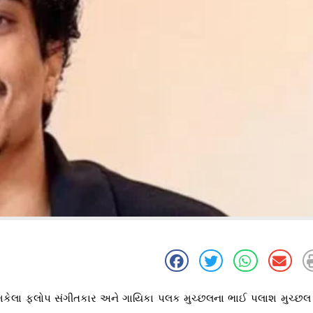
ાં ચમકેલા ફ્લોપ સંગીતકાર અને ગાયિકા પલક મુચ્છલના ભાઈ પલાશ મુચ્છલ