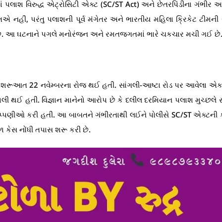
માં પલાશ વિરુદ્ધ એટ્રોસિટી એક્ટ (SC/ST Act) અને છેતરપિંડીના ગંભીર 
 નહીં, પરંતુ પલાશની પૂર્વ મંગેતર અને ભારતીય મહિલા ક્રિકેટ ટીમની 
ાવી છે. આ ઘટનાને પગલે મનોરંજન અને રમતજગતમાં ભારે ચકચાર મચી ગઈ છે
દની શરૂઆત 22 નવેમ્બરના રોજ થઈ હતી. સાંગલી-આષ્ટા રોડ પર આવેલા એક
ાચાલી થઈ હતી. વિજ્ઞાન માનેનો આરોપ છે કે દલીલ દરમિયાન પલાશ મુચ્છલે
િપ્પણીઓ કરી હતી. આ બાબતને ગંભીરતાથી લઈને પોલીસે SC/ST એક્ટની
 કેસ નોંધી તપાસ શરૂ કરી છે.