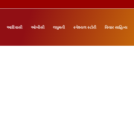
આદિવાસી
ઓબીસી
લઘુમતી
સ્પેશ્યલ સ્ટોરી
વિચાર સાહિત્ય