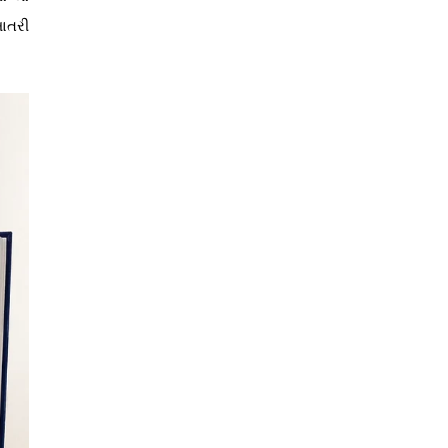
ખાતરી