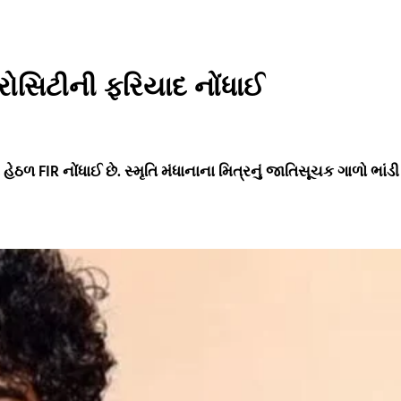
રોસિટીની ફરિયાદ નોંધાઈ
ઠળ FIR નોંધાઈ છે. સ્મૃતિ મંધાનાના મિત્રનું જાતિસૂચક ગાળો ભાંડી