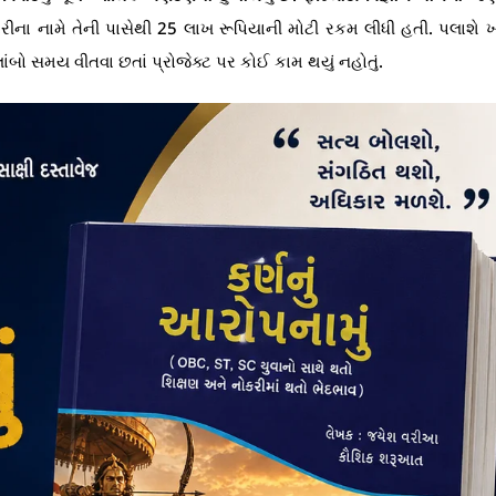
ારીના નામે તેની પાસેથી 25 લાખ રૂપિયાની મોટી રકમ લીધી હતી. પલાશે 
ાંબો સમય વીતવા છતાં પ્રોજેક્ટ પર કોઈ કામ થયું નહોતું.