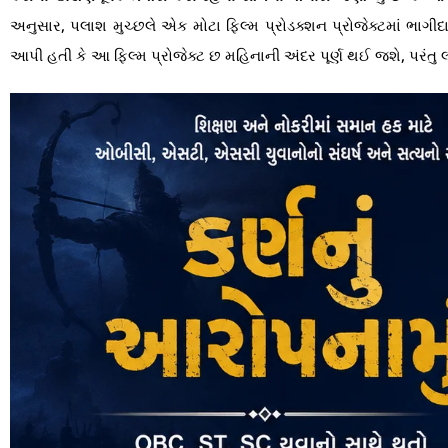
અનુસાર, પલાશ મુચ્છલે એક મોટા ફિલ્મ પ્રોડક્શન પ્રોજેક્ટમાં ભાગીદ
આપી હતી કે આ ફિલ્મ પ્રોજેક્ટ છ મહિનાની અંદર પૂર્ણ થઈ જશે, પરંતુ લ