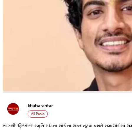
khabarantar
All Posts
સાંગલી: ક્રિકેટર સ્મૃતિ મંધાના સાથેના લગ્ન તૂટવા વખતે સમાચારોમ