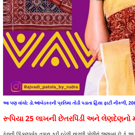
આ પણ વાંચો:
ડો.આંબેડકરની પ્રતિમા તોડી પડાતા હિંસા ફાટી નીકળી, 20
રૂપિયા 25 લાખની છેતરપિંડી અને લેણદેણનો 
કેસની ઊંડાણપૂર્વક તપાસ કરી રહેલી સાંગલી પોલીસે જણાવ્યું છે કે આ વિ