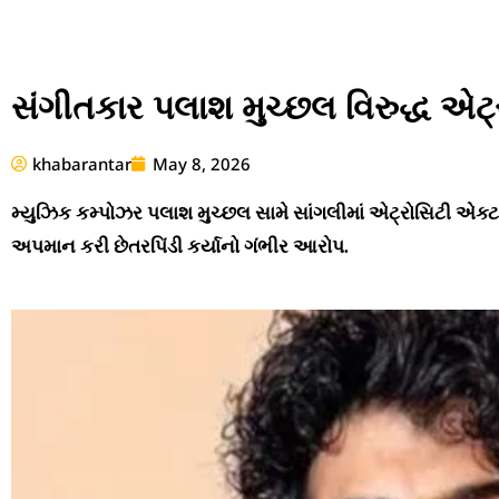
સંગીતકાર પલાશ મુચ્છલ વિરુદ્ધ એટ્
khabarantar
May 8, 2026
મ્યુઝિક કમ્પોઝર પલાશ મુચ્છલ સામે સાંગલીમાં એટ્રોસિટી એક્ટ હે
અપમાન કરી છેતરપિંડી કર્યાનો ગંભીર આરોપ.