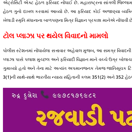
એટ્રોસિટી એક્ટ હેઠળ ફરિયાદ નોંધાઈ છે. મહારાષ્ટ્રના સાંગલી જિલ્લા
હેઠળ ગુનો દાખલ કરવામાં આવ્યો છે. આ ફરિયાદ કોઈ અજાણ્યા વ્યક્તિએ
ખેલાડી સ્મૃતિ મંધાનાના બાળપણના મિત્ર વિજ્ઞાન પ્રકાશ માનેએ નોંધ
ટોલ પ્લાઝા પર થયેલ વિવાદનો મામલો
પોલીસ સ્ટેશનમાં નોંધાયેલા સત્તાવાર અહેવાલ મુજબ, આ સમગ્ર વિવા
પ્લાઝા પાસે પલાશ મુચ્છલ અને ફરિયાદી વિજ્ઞાન માને વચ્ચે ઉગ્ર બોલ
ગુમાવ્યો હતો અને તેના માટે અત્યંત અપમાનજનક તેમજ જાતિસૂચક ટ
3(1)ની સાથે-સાથે ભારતીય ન્યાય સંહિતાની કલમ 351(2) અને 352 હેઠળ