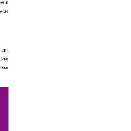
આરોપો
સ્ટાર
.
 ટોલ
 સંયમ
 કલમ