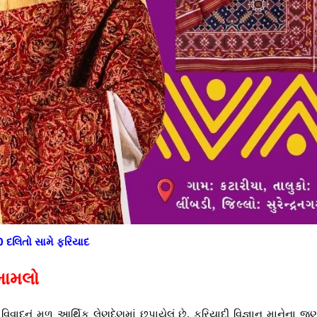
0 દલિતો સામે ફરિયાદ
મામલો
વાદનું મૂળ આર્થિક લેણદેણમાં છુપાયેલું છે. ફરિયાદી વિજ્ઞાન માનેના જણ