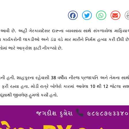
મે આવી છે. અહીં ગેરકાયદેસર દારૂના વ્યવસાય સાથે સંકળાયેલા માફિ
ાર્યકરોની લાકડીઓ અને ડંડા વડે માર મારીને નિર્મમ હત્યા કરી દીધી 
માં ભારે આક્રોશ ફાટી નીકળ્યો છે.
બની હતી. શાહપુરના રહેવાસી 38 વર્ષીય નીરજ પ્રજાપતિ અને તેમના સાથ
રી રહ્યા હતા. મોડી રાત્રે બોલેરો કારમાં આવેલા 10 થી 12 જેટલા સશ
ઘૂંસાથી જીવલેણ હુમલો કર્યો હતો.