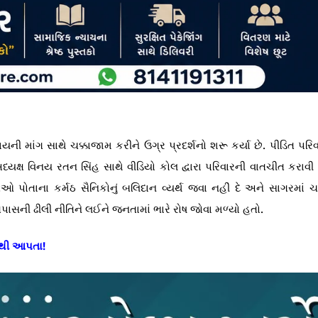
ની માંગ સાથે ચક્કાજામ કરીને ઉગ્ર પ્રદર્શનો શરૂ કર્યા છે. પીડિત પરિ
યક્ષ વિનય રતન સિંહ સાથે વીડિયો કોલ દ્વારા પરિવારની વાતચીત કરાવી
 તેઓ પોતાના કર્મઠ સૈનિકોનું બલિદાન વ્યર્થ જવા નહીં દે અને સાગરમાં 
પાસની ઢીલી નીતિને લઈને જનતામાં ભારે રોષ જોવા મળ્યો હતો.
 નથી આપતા!