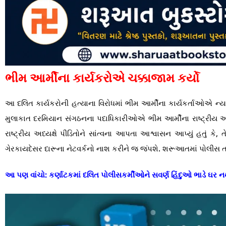
ભીમ આર્મીના કાર્યકરોએ ચક્કાજામ કર્યો
આ દલિત કાર્યકરોની હત્યાના વિરોધમાં ભીમ આર્મીના કાર્યકર્તાઓએ ન્યાય
મુલાકાત દરમિયાન સંગઠનના પદાધિકારીઓએ ભીમ આર્મીના રાષ્ટ્રીય અધ્
રાષ્ટ્રીય અધ્યક્ષે પીડિતોને સાંત્વના આપતા આશ્વાસન આપ્યું હતું કે,
ગેરકાયદેસર દારૂના નેટવર્કનો નાશ કરીને જ જંપશે. શરૂઆતમાં પોલીસ ત
આ પણ વાંચો:
કર્ણાટકમાં દલિત પોલીસકર્મીઓને સવર્ણ હિંદુઓ ભાડે ઘર