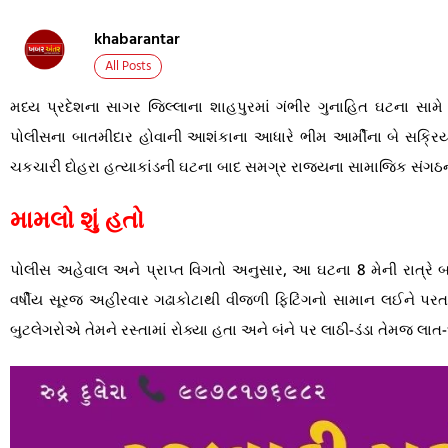
khabarantar
All Posts
મધ્ય પ્રદેશના સાગર જિલ્લાના શાહપુરમાં ગંભીર ગુનાહિત ઘટના સા
પોલીસના બાતમીદાર હોવાની આશંકાના આધારે ભીમ આર્મીના બે સક્રિય ક
ચકચારી દોહરા હત્યાકાંડની ઘટના બાદ સમગ્ર રાજ્યના સામાજિક સંગઠનો
મામલો શું હતો
પોલીસ અહેવાલ અને પ્રાપ્ત વિગતો અનુસાર, આ ઘટના 8 મેની રાત્રે 
વર્ષીય સૂરજ અહીરવાર ગઢાકોટાથી વીજળી ફિટિંગનો સામાન લઈને પરત ફ
બુટલેગરોએ તેમને રસ્તામાં રોક્યા હતા અને બંને પર લાઠી-ડંડા તેમજ લાત-