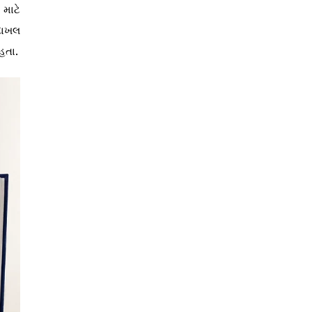
માટે
 દાખલ
હતા.