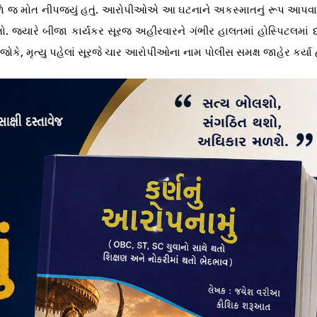
ળે જ મોત નીપજ્યું હતું. આરોપીઓએ આ ઘટનાને અકસ્માતનું રૂપ આપવા 
હતો. જ્યારે બીજા કાર્યકર સૂરજ અહીરવારને ગંભીર હાલતમાં હોસ્પિટલમાં
. જોકે, મૃત્યુ પહેલાં સૂરજે ચાર આરોપીઓના નામ પોલીસ સમક્ષ જાહેર કર્યા 