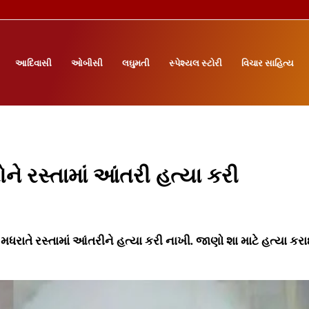
આદિવાસી
ઓબીસી
લઘુમતી
સ્પેશ્યલ સ્ટોરી
વિચાર સાહિત્ય
ને રસ્તામાં આંતરી હત્યા કરી
મધરાતે રસ્તામાં આંતરીને હત્યા કરી નાખી. જાણો શા માટે હત્યા કરા