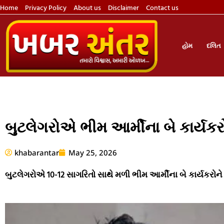
Home
Privacy Policy
About us
Disclaimer
Contact us
હોમ
દલિત
બુટલેગરોએ ભીમ આર્મીના બે કાર્યકરો
khabarantar
May 25, 2026
બુટલેગરોએ 10-12 સાગરિતો સાથે મળી ભીમ આર્મીના બે કાર્યકરોને 