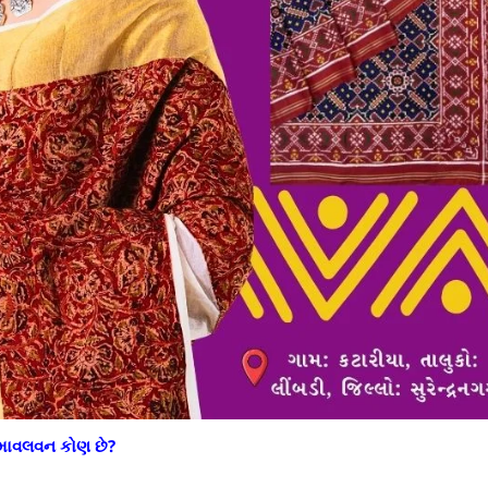
ુમાવલવન કોણ છે?