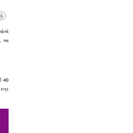
યાઓએ
છે. આ
ી 40
સ્ત્ર