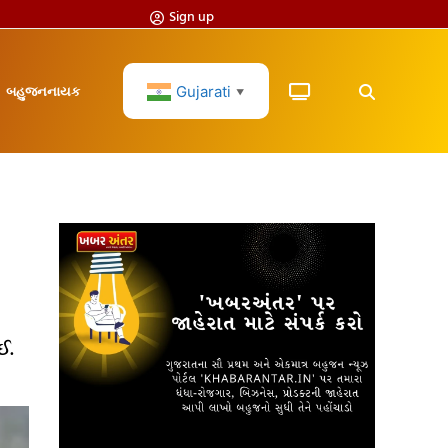
Sign up
Gujarati
બહુજનનાયક
▼
ઈ.