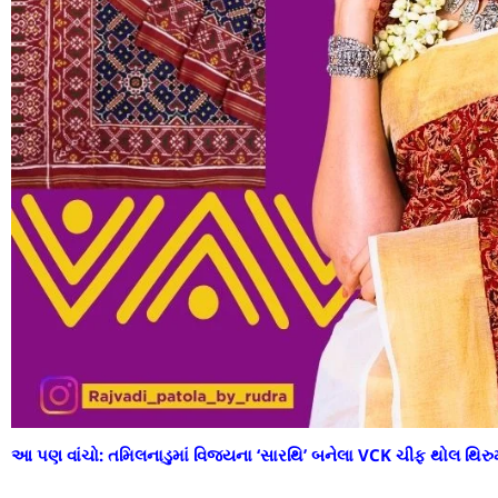
આ પણ વાંચો:
તમિલનાડુમાં વિજયના ‘સારથિ’ બનેલા VCK ચીફ થોલ થિર