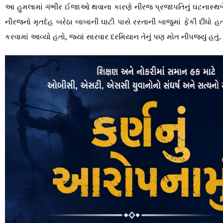
આ હુમલામાં ગંભીર ઈજાઓ થવાના કારણે નીરજ પ્રજાપતિનું ઘટનાસ્થ
નીરજનો મૃતદેહ બરેઠા બાબાની ઘાટી પાસે રસ્તાની બાજુમાં ફેંકી દીધો 
કરવામાં આવ્યો હતો, જ્યાં સારવાર દરમિયાન તેનું પણ મોત નીપજ્યું હતું