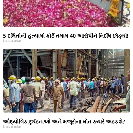
5 દલિતોની હત્યામાં કોર્ટે તમામ 40 આરોપીને નિર્દોષ છોડ્યાં!
khabarantar
ઔદ્યોગિક દુર્ઘટનાઓ અને મજૂરોના મોત ક્યારે અટકશે?
khabarantar