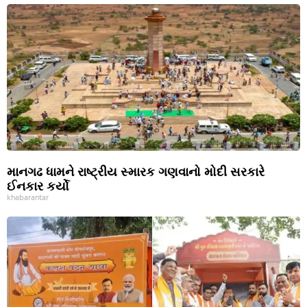
માનગઢ ધામને રાષ્ટ્રીય સ્મારક ગણવાનો મોદી સરકારે
ઈનકાર કર્યો
khabarantar