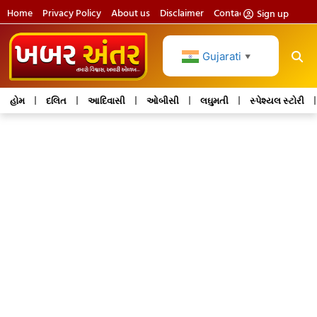
Home
Privacy Policy
About us
Disclaimer
Contact us
Sign up
Gujarati
▼
હોમ
દલિત
આદિવાસી
ઓબીસી
લઘુમતી
સ્પેશ્યલ સ્ટોરી