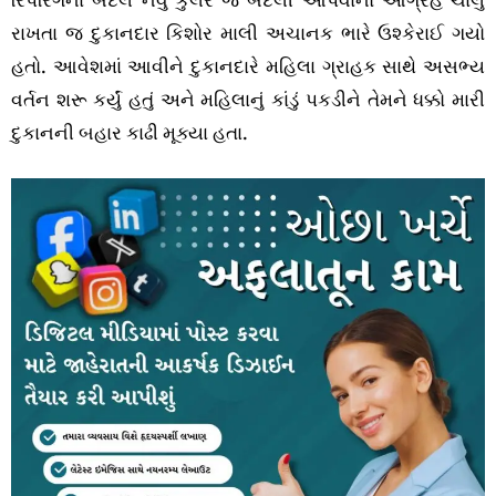
રાખતા જ દુકાનદાર કિશોર માલી અચાનક ભારે ઉશ્કેરાઈ ગયો
હતો. આવેશમાં આવીને દુકાનદારે મહિલા ગ્રાહક સાથે અસભ્ય
વર્તન શરૂ કર્યું હતું અને મહિલાનું કાંડું પકડીને તેમને ધક્કો મારી
દુકાનની બહાર કાઢી મૂક્યા હતા.