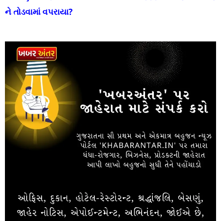
ને તોડવામાં વપરાયા?