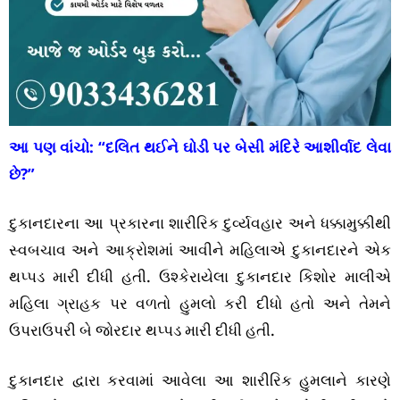
આ પણ વાંચો:
“દલિત થઈને ઘોડી પર બેસી મંદિરે આશીર્વાદ લેવા
છે?”
દુકાનદારના આ પ્રકારના શારીરિક દુર્વ્યવહાર અને ધક્કામુક્કીથી
સ્વબચાવ અને આક્રોશમાં આવીને મહિલાએ દુકાનદારને એક
થપ્પડ મારી દીધી હતી. ઉશ્કેરાયેલા દુકાનદાર કિશોર માલીએ
મહિલા ગ્રાહક પર વળતો હુમલો કરી દીધો હતો અને તેમને
ઉપરાઉપરી બે જોરદાર થપ્પડ મારી દીધી હતી.
દુકાનદાર દ્વારા કરવામાં આવેલા આ શારીરિક હુમલાને કારણે