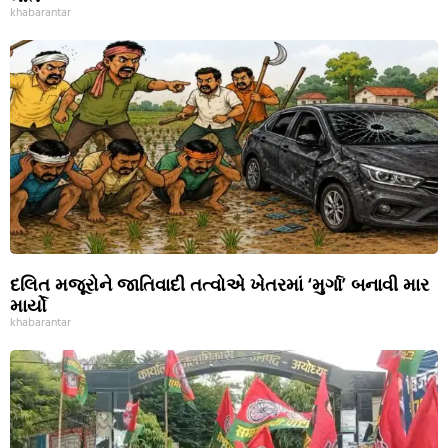
khabarantar
દલિત મજૂરોને જાતિવાદી તત્વોએ ખેતરમાં ‘મુર્ગા’ બનાવી માર
માર્યો
khabarantar