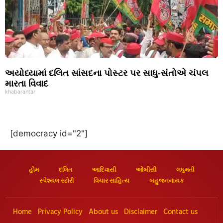
અયોધ્યામાં દલિત સાંસદના પોસ્ટર પર સાધુ-સંતોએ ચંપલ
મારતા વિવાદ
khabarantar
[democracy id="2"]
હોમ
દલિત
આદિવાસી
ઓબીસી
લઘુમતી
સ્પેશ્યલ સ્ટોરી
વિચાર સાહિત્ય
બહુજનનાયક
Home
Privacy Policy
About us
Disclaimer
Contact us