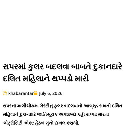
રાપરમાં કુલર બદલવા બાબતે દુકાનદારે
દલિત મહિલાને થપ્પડો મારી
khabarantar
July 6, 2026
રાપરના માલીચોકમાં ગેરંટીનું કુલર બદલવાનો આગ્રહ રાખતી દલિત
મહિલાને દુકાનદારે જાતિસૂચક અપશબ્દો કહી થપ્પડ મારતા
એટ્રોસિટી એક્ટ હેઠળ ગુનો દાખલ કરાયો.