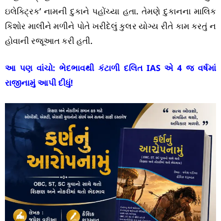
ઇલેક્ટ્રિક’ નામની દુકાને પહોંચ્યા હતા. તેમણે દુકાનના માલિક
કિશોર માલીને મળીને પોતે ખરીદેલું કુલર યોગ્ય રીતે કામ કરતું ન
હોવાની રજૂઆત કરી હતી.
આ પણ વાંચો:
ભેદભાવથી કંટાળી દલિત IAS એ 4 જ વર્ષમાં
રાજીનામું આપી દીધું!