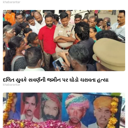
khabarantar
દલિત યુવકે સવર્ણની જમીન પર ઘોડો ચરાવતા હત્યા
khabarantar