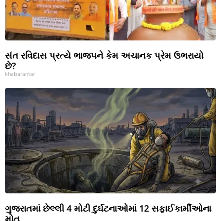
સંત રવિદાસ પ્રત્યે ભાજપને કેમ અચાનક પ્રેમ ઉભરાયો
છે?
khabarantar
ગુજરાતમાં છેલ્લી 4 મોટી દુર્ઘટનાઓમાં 12 સફાઈકાર્મીઓના
મોત