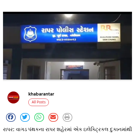
khabarantar
All Posts
રાપર: વાગડ પંથકના રાપર શહેરમાં એક ઇલેક્ટ્રિકલ દુકાનમાંથી