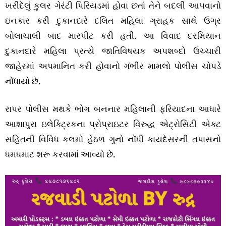
ખરીદેલું કુલર ગેરંટી પિરિયડમાં હોવા છતાં તેને બદલી આપવાનો
ઇનકાર કરી દુકાનદારે દલિત મહિલા ગ્રાહક સાથે ઉગ્ર
બોલાચાલી બાદ મારપીટ કરી હતી. આ વિવાદ દરમિયાન
દુકાનદારે મહિલા પ્રત્યે જાતિવિષયક અપશબ્દો ઉચ્ચારી
જાહેરમાં અપમાનિત કરી હોવાનો ગંભીર મામલો પોલીસ ચોપડે
નોંધાયો છે.
રાપર પોલીસ મથકે ભોગ બનનાર મહિલાની ફરિયાદના આધારે
આશાપુરા ઇલેક્ટ્રિકના પ્રોપ્રાઇટર વિરુદ્ધ એટ્રોસિટી એક્ટ
સહિતની વિવિધ કલમો હેઠળ ગુનો નોંધી કાયદેસરની તપાસનો
ધમધમાટ શરૂ કરવામાં આવ્યો છે.