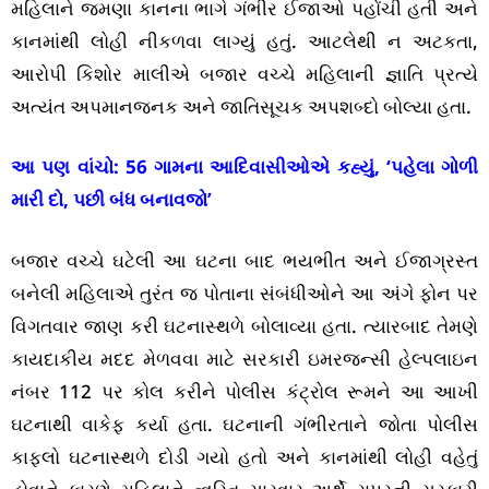
મહિલાને જમણા કાનના ભાગે ગંભીર ઈજાઓ પહોંચી હતી અને
કાનમાંથી લોહી નીકળવા લાગ્યું હતું. આટલેથી ન અટકતા,
આરોપી કિશોર માલીએ બજાર વચ્ચે મહિલાની જ્ઞાતિ પ્રત્યે
અત્યંત અપમાનજનક અને જાતિસૂચક અપશબ્દો બોલ્યા હતા.
આ પણ વાંચો:
56 ગામના આદિવાસીઓએ કહ્યું, ‘પહેલા ગોળી
મારી દો, પછી બંધ બનાવજો’
બજાર વચ્ચે ઘટેલી આ ઘટના બાદ ભયભીત અને ઈજાગ્રસ્ત
બનેલી મહિલાએ તુરંત જ પોતાના સંબંધીઓને આ અંગે ફોન પર
વિગતવાર જાણ કરી ઘટનાસ્થળે બોલાવ્યા હતા. ત્યારબાદ તેમણે
કાયદાકીય મદદ મેળવવા માટે સરકારી ઇમરજન્સી હેલ્પલાઇન
નંબર 112 પર કોલ કરીને પોલીસ કંટ્રોલ રૂમને આ આખી
ઘટનાથી વાકેફ કર્યા હતા. ઘટનાની ગંભીરતાને જોતા પોલીસ
કાફલો ઘટનાસ્થળે દોડી ગયો હતો અને કાનમાંથી લોહી વહેતું