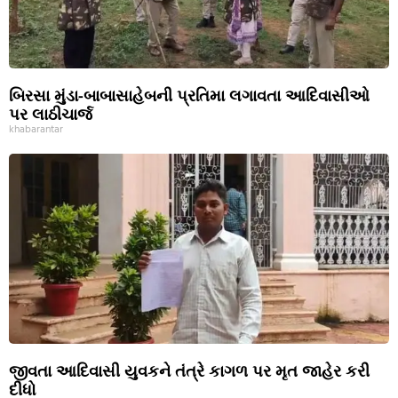
બિરસા મુંડા-બાબાસાહેબની પ્રતિમા લગાવતા આદિવાસીઓ
પર લાઠીચાર્જ
khabarantar
જીવતા આદિવાસી યુવકને તંત્રે કાગળ પર મૃત જાહેર કરી
દીધો