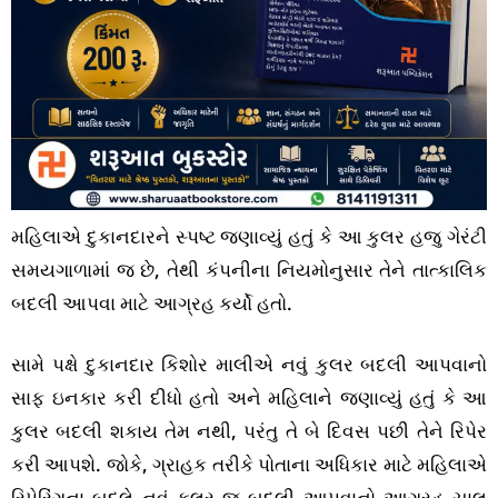
મહિલાએ દુકાનદારને સ્પષ્ટ જણાવ્યું હતું કે આ કુલર હજુ ગેરંટી
સમયગાળામાં જ છે, તેથી કંપનીના નિયમોનુસાર તેને તાત્કાલિક
બદલી આપવા માટે આગ્રહ કર્યો હતો.
સામે પક્ષે દુકાનદાર કિશોર માલીએ નવું કુલર બદલી આપવાનો
સાફ ઇનકાર કરી દીધો હતો અને મહિલાને જણાવ્યું હતું કે આ
કુલર બદલી શકાય તેમ નથી, પરંતુ તે બે દિવસ પછી તેને રિપેર
કરી આપશે. જોકે, ગ્રાહક તરીકે પોતાના અધિકાર માટે મહિલાએ
રિપેરિંગના બદલે નવું કુલર જ બદલી આપવાનો આગ્રહ ચાલુ