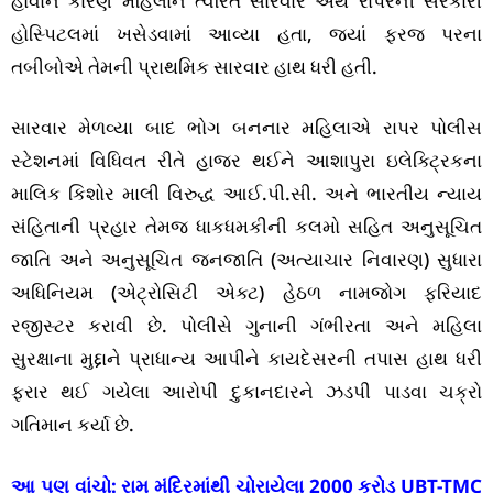
હોવાને કારણે મહિલાને ત્વરિત સારવાર અર્થે રાપરની સરકારી
હોસ્પિટલમાં ખસેડવામાં આવ્યા હતા, જ્યાં ફરજ પરના
તબીબોએ તેમની પ્રાથમિક સારવાર હાથ ધરી હતી.
સારવાર મેળવ્યા બાદ ભોગ બનનાર મહિલાએ રાપર પોલીસ
સ્ટેશનમાં વિધિવત રીતે હાજર થઈને આશાપુરા ઇલેક્ટ્રિકના
માલિક કિશોર માલી વિરુદ્ધ આઈ.પી.સી. અને ભારતીય ન્યાય
સંહિતાની પ્રહાર તેમજ ધાકધમકીની કલમો સહિત અનુસૂચિત
જાતિ અને અનુસૂચિત જનજાતિ (અત્યાચાર નિવારણ) સુધારા
અધિનિયમ (એટ્રોસિટી એક્ટ) હેઠળ નામજોગ ફરિયાદ
રજીસ્ટર કરાવી છે. પોલીસે ગુનાની ગંભીરતા અને મહિલા
સુરક્ષાના મુદ્દાને પ્રાધાન્ય આપીને કાયદેસરની તપાસ હાથ ધરી
ફરાર થઈ ગયેલા આરોપી દુકાનદારને ઝડપી પાડવા ચક્રો
ગતિમાન કર્યા છે.
આ પણ વાંચો:
રામ મંદિરમાંથી ચોરાયેલા 2000 કરોડ UBT-TMC