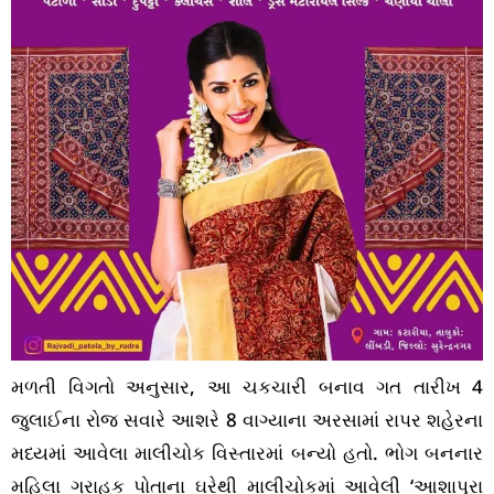
મળતી વિગતો અનુસાર, આ ચકચારી બનાવ ગત તારીખ 4
જુલાઈના રોજ સવારે આશરે 8 વાગ્યાના અરસામાં રાપર શહેરના
મધ્યમાં આવેલા માલીચોક વિસ્તારમાં બન્યો હતો. ભોગ બનનાર
મહિલા ગ્રાહક પોતાના ઘરેથી માલીચોકમાં આવેલી ‘આશાપુરા