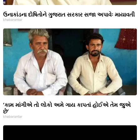
ઉનાકાંડના દોષિતોને ગુજરાત સરકાર સજા અપાવેઃ માયાવતી
khabarantar
‘કામ માંગીએ તો લોકો અમે ગાય કાપતાં હોઈએ તેમ જુએ
છે’
khabarantar