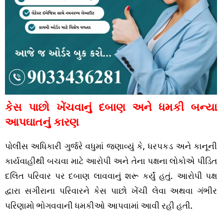
કેસ પાછો ખેંચવાનું દબાણ અને ધમકી બન્યા
આપઘાતનું કારણ
પોલીસ અધિકારી ગુર્જરે વધુમાં જણાવ્યું કે, ધરપકડ અને કાનૂની
કાર્યવાહીથી બચવા માટે આરોપી અને તેના પક્ષના લોકોએ પીડિત
દલિત પરિવાર પર દબાણ લાવવાનું શરૂ કર્યું હતું. આરોપી પક્ષ
દ્વારા સગીરાના પરિવારને કેસ પાછો ખેંચી લેવા અથવા ગંભીર
પરિણામો ભોગવવાની ધમકીઓ આપવામાં આવી રહી હતી.