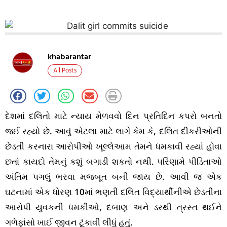
khabarantar
All Posts
દેશમાં દલિતો માટે ન્યાય મેળવવો દિન પ્રતિદિન કપરો બનતો
જઈ રહ્યો છે. આવું એટલા માટે લાગે કેમ કે, દલિત દીકરીઓની
છેડતી કરનારા આરોપીઓ ખૂલ્લેઆમ તેમને ધમકાવી રહ્યાં હોવા
છતાં કાયદો તેમનું કશું બગાડી શકતો નથી. પરિણામે પીડિતાઓ
અંતિમ પગલું ભરવા મજબૂત બની જાય છે. આવી જ એક
ઘટનામાં એક ધોરણ 10માં ભણતી દલિત વિદ્યાર્થીનીએ છેડતીના
આરોપી યુવકની ધમકીઓ, દબાણ અને ડરથી ત્રસ્ત થઈને
ગળેફાંસો ખાઈ જીવન ટૂંકાવી લીધું હતું.