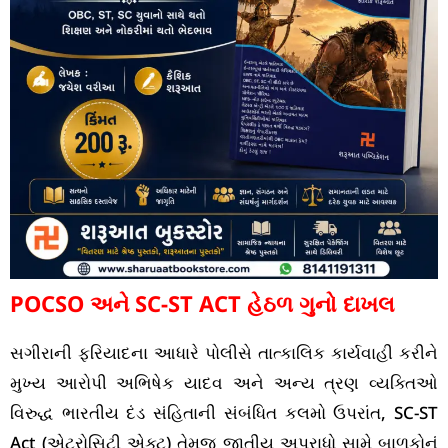
POCSO અને SC-ST ACT હેઠળ ગુનો દાખલ
સગીરાની ફરિયાદના આધારે પોલીસે તાત્કાલિક કાર્યવાહી કરીને
મુખ્ય આરોપી અભિષેક યાદવ અને અન્ય ત્રણ વ્યક્તિઓ
વિરુદ્ધ ભારતીય દંડ સંહિતાની સંબંધિત કલમો ઉપરાંત, SC-ST
Act (એટ્રોસિટી એક્ટ) તેમજ જાતીય અપરાધો સામે બાળકોનું