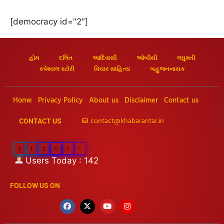
[democracy id="2"]
હોમ
દલિત
આદિવાસી
ઓબીસી
લઘુમતી
સ્પેશ્યલ સ્ટોરી
વિચાર સાહિત્ય
બહુજનનાયક
Home
Privacy Policy
About us
Disclaimer
Contact us
contact@khabarantar.in
CONTACT US
1
1
2
5
1
5
Users Today : 142
FOLLOW US ON