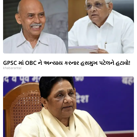
GPSC માં OBC ને અન્યાય કરનાર હસમુખ પટેલને હટાવો!
khabarantar