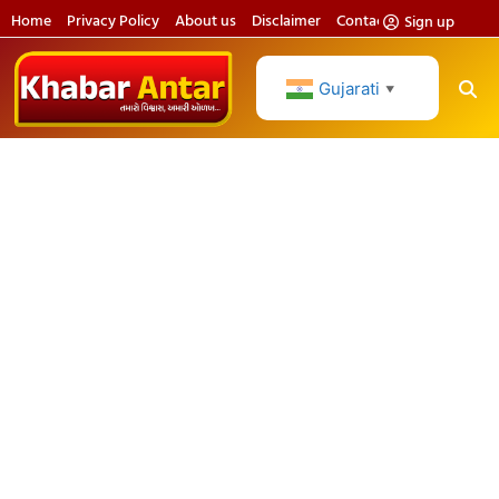
Home
Privacy Policy
About us
Disclaimer
Contact us
Sign up
Gujarati
▼