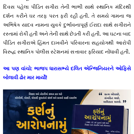
દિવસ પહેલા પીડિત સગીરા તેની ભાભી સાથે સ્થાનિક મંદિરથી
દર્શન કરીને ઘર તરફ પરત ફરી રહી હતી. તે સમયે ગામના જ
અભિષેક યાદવ નામના યુવકે દુર્ભાવનાપૂર્ણ ઈરાદા સાથે સગીરાને
રસ્તામાં રોકી હતી અને તેની સાથે છેડતી કરી હતી. આ ઘટના બાદ
પીડિત સગીરાએ હિંમત દાખવીને પરિવારના સહયોગથી આરોપી
વિરુદ્ધ સ્થાનિક પોલીસ સ્ટેશનમાં સત્તાવાર ફરિયાદ નોંધાવી હતી.
આ પણ વાંચો:
ભાજપ ધારાસભ્યે દલિત એન્જિનિયરને ઓફિસે
બોલાવી ઢોર માર માર્યો!