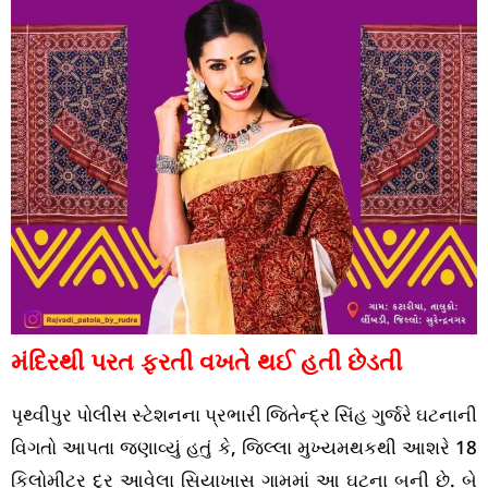
મંદિરથી પરત ફરતી વખતે થઈ હતી છેડતી
પૃથ્વીપુર પોલીસ સ્ટેશનના પ્રભારી જિતેન્દ્ર સિંહ ગુર્જરે ઘટનાની
વિગતો આપતા જણાવ્યું હતું કે, જિલ્લા મુખ્યમથકથી આશરે 18
કિલોમીટર દૂર આવેલા સિયાખાસ ગામમાં આ ઘટના બની છે. બે