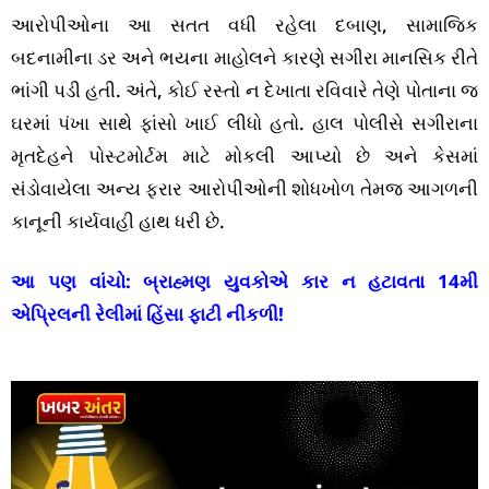
આરોપીઓના આ સતત વધી રહેલા દબાણ, સામાજિક
બદનામીના ડર અને ભયના માહોલને કારણે સગીરા માનસિક રીતે
ભાંગી પડી હતી. અંતે, કોઈ રસ્તો ન દેખાતા રવિવારે તેણે પોતાના જ
ઘરમાં પંખા સાથે ફાંસો ખાઈ લીધો હતો. હાલ પોલીસે સગીરાના
મૃતદેહને પોસ્ટમોર્ટમ માટે મોકલી આપ્યો છે અને કેસમાં
સંડોવાયેલા અન્ય ફરાર આરોપીઓની શોધખોળ તેમજ આગળની
કાનૂની કાર્યવાહી હાથ ધરી છે.
આ પણ વાંચો:
બ્રાહ્મણ યુવકોએ કાર ન હટાવતા 14મી
એપ્રિલની રેલીમાં હિંસા ફાટી નીકળી!