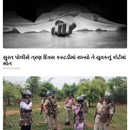
સુરત પોલીસે ત્રણ દિવસ કસ્ટડીમાં રાખ્યો તે યુવકનું કોર્ટમાં
મોત
khabarantar