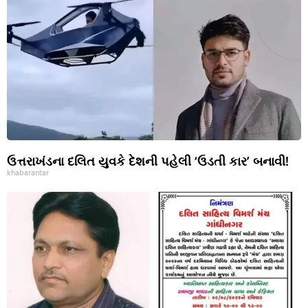
ઉત્તરાખંડના દલિત યુવકે દેશની પહેલી ‘ઉડતી કાર’ બનાવી!
khabarantar