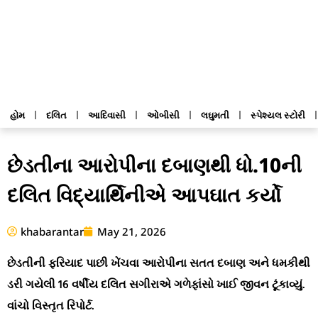
હોમ
દલિત
આદિવાસી
ઓબીસી
લઘુમતી
સ્પેશ્યલ સ્ટોરી
છેડતીના આરોપીના દબાણથી ધો.10ની
દલિત વિદ્યાર્થિનીએ આપઘાત કર્યો
khabarantar
May 21, 2026
છેડતીની ફરિયાદ પાછી ખેંચવા આરોપીના સતત દબાણ અને ધમકીથી
ડરી ગયેલી 16 વર્ષીય દલિત સગીરાએ ગળેફાંસો ખાઈ જીવન ટૂંકાવ્યું.
વાંચો વિસ્તૃત રિપોર્ટ.