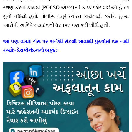
રક્ષણ કરતા કાયદા (POCSO એક્ટ) ની કડક જોગવાઈઓ હેઠળ
ગુનો નોંધ્યો હતો. પોલીસ તંત્રે ત્વરિત કાર્યવાહી કરીને મુખ્ય
આરોપી અભિષેક યાદવની ધરપકડ પણ કરી લીધી હતી.
આ પણ વાંચો:
ગેસ પર બનેલી રોટલી ખાવાથી પુરુષોમાં દમ નથી
રહ્યો’- દેવકીનંદનનો બફાટ