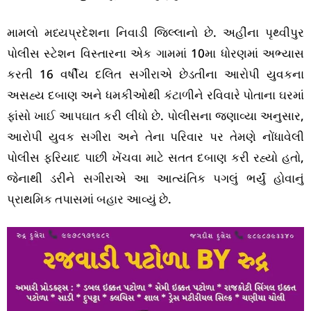
મામલો મધ્યપ્રદેશના નિવાડી જિલ્લાનો છે. અહીંના પૃથ્વીપુર
પોલીસ સ્ટેશન વિસ્તારના એક ગામમાં 10મા ધોરણમાં અભ્યાસ
કરતી 16 વર્ષીય દલિત સગીરાએ છેડતીના આરોપી યુવકના
અસહ્ય દબાણ અને ધમકીઓથી કંટાળીને રવિવારે પોતાના ઘરમાં
ફાંસો ખાઈ આપઘાત કરી લીધો છે. પોલીસના જણાવ્યા અનુસાર,
આરોપી યુવક સગીરા અને તેના પરિવાર પર તેમણે નોંધાવેલી
પોલીસ ફરિયાદ પાછી ખેંચવા માટે સતત દબાણ કરી રહ્યો હતો,
જેનાથી ડરીને સગીરાએ આ આત્યંતિક પગલું ભર્યું હોવાનું
પ્રાથમિક તપાસમાં બહાર આવ્યું છે.