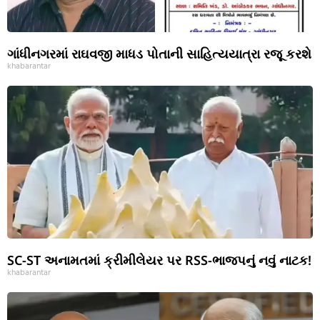
ગાંધીનગરમાં રાઘવજી માધડ પોતાની સાહિત્યયાત્રા રજૂ કરશે
khabarantar
SC-ST અનામતમાં ક્રીમીલેયર પર RSS-ભાજપનું નવું નાટક!
khabarantar