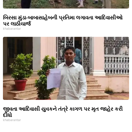
બિરસા મુંડા-બાબાસાહેબની પ્રતિમા લગાવતા આદિવાસીઓ
પર લાઠીચાર્જ
khabarantar
જીવતા આદિવાસી યુવકને તંત્રે કાગળ પર મૃત જાહેર કરી
દીધો
khabarantar