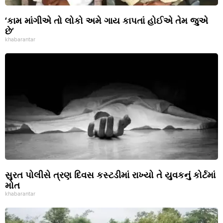
‘કામ માંગીએ તો લોકો અમે ગાય કાપતાં હોઈએ તેમ જુએ
છે’
khabarantar
સુરત પોલીસે ત્રણ દિવસ કસ્ટડીમાં રાખ્યો તે યુવકનું કોર્ટમાં
મોત
khabarantar