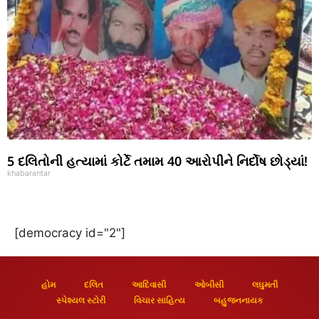
5 દલિતોની હત્યામાં કોર્ટે તમામ 40 આરોપીને નિર્દોષ છોડ્યાં!
khabarantar
[democracy id="2"]
હોમ
દલિત
આદિવાસી
ઓબીસી
લઘુમતી
સ્પેશ્યલ સ્ટોરી
વિચાર સાહિત્ય
બહુજનનાયક