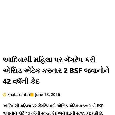
આદિવાસી મહિલા પર ગેંગરેપ કરી
એસિડ એટેક કરનાર 2 BSF જવાનોને
42 વર્ષની કેદ
khabarantar
June 18, 2026
આદિવાસી મહિલા પર ગેંગરેપ કરી એસિડ એટેક કરનારા બે BSF
જવાનોને કોર્ટે 42 વર્ષની સખત કેદ અને દંડની સજા ફટકારી છે.