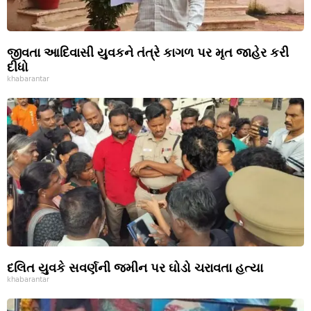
જીવતા આદિવાસી યુવકને તંત્રે કાગળ પર મૃત જાહેર કરી
દીધો
khabarantar
દલિત યુવકે સવર્ણની જમીન પર ઘોડો ચરાવતા હત્યા
khabarantar