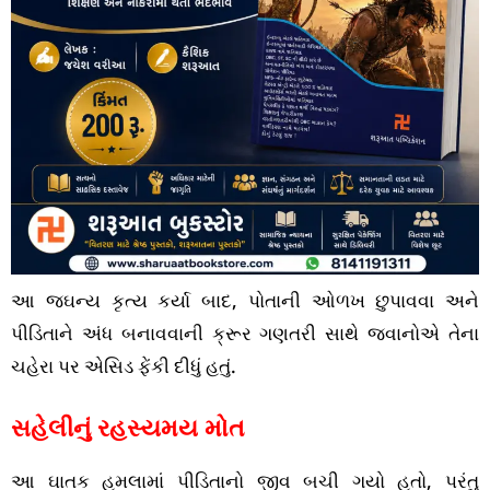
આ જઘન્ય કૃત્ય કર્યા બાદ, પોતાની ઓળખ છુપાવવા અને
પીડિતાને અંધ બનાવવાની ક્રૂર ગણતરી સાથે જવાનોએ તેના
ચહેરા પર એસિડ ફેંકી દીધું હતું.
સહેલીનું રહસ્યમય મોત
આ ઘાતક હુમલામાં પીડિતાનો જીવ બચી ગયો હતો, પરંતુ