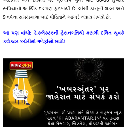
રૂપિયાનો આર્થિક દંડ પણ ફટકાર્યો છે. લાંબી કાનૂની લડત અને
9 વર્ષના સમયગાળા બાદ પીડિતાને આખરે ન્યાય મળ્યો છે.
આ પણ વાંચો:
ડે.કલેક્ટરની હેરાનગતિથી કંટાળી દલિત યુવકે
કલેક્ટર કચેરીમાં ગળેફાંસો ખાધો!