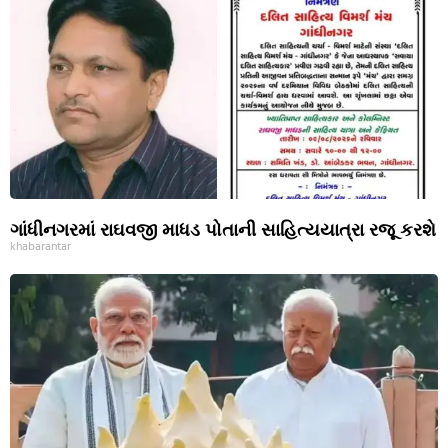
ગાંધીનગરમાં રાઘવજી માધડ પોતાની સાહિત્યયાત્રા રજૂ કરશે
khabarantar