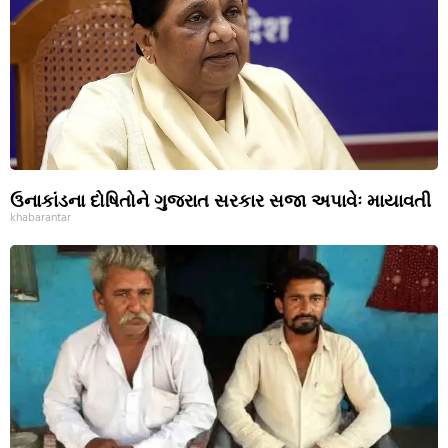
ઉનાકાંડના દોષિતોને ગુજરાત સરકાર સજા અપાવેઃ માયાવતી
khabarantar