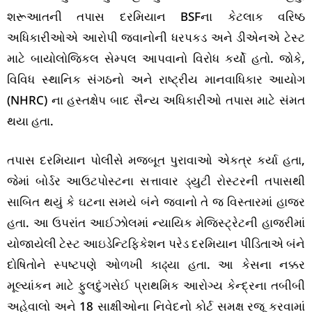
શરૂઆતની તપાસ દરમિયાન BSFના કેટલાક વરિષ્ઠ
અધિકારીઓએ આરોપી જવાનોની ધરપકડ અને ડીએનએ ટેસ્ટ
માટે બાયોલોજિકલ સેમ્પલ આપવાનો વિરોધ કર્યો હતો. જોકે,
વિવિધ સ્થાનિક સંગઠનો અને રાષ્ટ્રીય માનવાધિકાર આયોગ
(NHRC) ના હસ્તક્ષેપ બાદ સૈન્ય અધિકારીઓ તપાસ માટે સંમત
થયા હતા.
તપાસ દરમિયાન પોલીસે મજબૂત પુરાવાઓ એકત્ર કર્યા હતા,
જેમાં બોર્ડર આઉટપોસ્ટના સત્તાવાર ડ્યુટી રોસ્ટરની તપાસથી
સાબિત થયું કે ઘટના સમયે બંને જવાનો તે જ વિસ્તારમાં હાજર
હતા. આ ઉપરાંત આઈઝોલમાં ન્યાયિક મેજિસ્ટ્રેટની હાજરીમાં
યોજાયેલી ટેસ્ટ આઇડેન્ટિફિકેશન પરેડ દરમિયાન પીડિતાએ બંને
દોષિતોને સ્પષ્ટપણે ઓળખી કાઢ્યા હતા. આ કેસના નક્કર
મૂલ્યાંકન માટે ફુલદુંગસેઈ પ્રાથમિક આરોગ્ય કેન્દ્રના તબીબી
અહેવાલો અને 18 સાક્ષીઓના નિવેદનો કોર્ટ સમક્ષ રજૂ કરવામાં