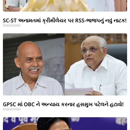
SC-ST અનામતમાં ક્રીમીલેયર પર RSS-ભાજપનું નવું નાટક!
khabarantar
GPSC માં OBC ને અન્યાય કરનાર હસમુખ પટેલને હટાવો!
khabarantar