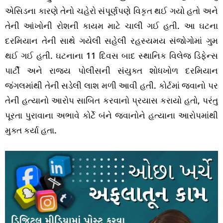
એસિડના કારણે તેનો ચહેરો સંપૂર્ણપણે વિકૃત થઈ ગયો હતો અને
તેની આંખોની રોશની કાયમ માટે ચાલી ગઈ હતી. આ ઘટના
દરમિયાન તેની સાથે ગયેલી સહેલી રહસ્યમય સંજોગોમાં ગુમ
થઈ ગઈ હતી. ઘટનાના 11 દિવસ બાદ સ્થાનિક વિલેજ ડિફેન્સ
પાર્ટી અને રાજ્ય પોલીસની સંયુક્ત શોધખોળ દરમિયાન
જંગલમાંથી તેની સડેલી લાશ મળી આવી હતી. કોર્ટમાં જવાનો પર
તેની હત્યાનો આરોપ સાબિત કરવાનો પ્રયાસ કરાયો હતો, પરંતુ
પૂરતા પુરાવાના અભાવે કોર્ટે બંને જવાનોને હત્યાના આરોપમાંથી
મુક્ત કર્યા હતા.