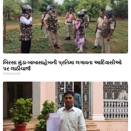
બિરસા મુંડા-બાબાસાહેબની પ્રતિમા લગાવતા આદિવાસીઓ
પર લાઠીચાર્જ
khabarantar