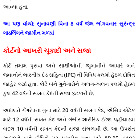
આવ્યા હતા.
આ પણ વાંચો:
સુનાવણી વિના 8 વર્ષ જેલ ભોગવનાર સુરેન્દ્ર
ગાડલિંગને જામીન મળ્યાં
કોર્ટનો આખરી ચૂકાદો અને સજા
કોર્ટે તમામ પુરાવા અને સાક્ષીઓની જુબાનીને આધારે બંને
જવાનોને ભારતીય દંડ સંહિતા (IPC) ની વિવિધ કલમો હેઠળ દોષિત
જાહેર કર્યા હતા. કોર્ટે બંને ગુનેગારોને અલગ-અલગ કલમો હેઠળ
કુલ 42 વર્ષની સખત કેદની સજા ફટકારી છે.
અદાલતે ગેંગરેપના ગુના માટે 20 વર્ષની સખત કેદ, એસિડ એટેક
માટે 12 વર્ષની સખત કેદ અને ગંભીર શારીરિક ઈજા પહોંચાડવા
બદલ 10 વર્ષની સખત કેદની સજા સંભળાવી છે. આ ઉપરાંત
અદાલતે બંને દોષિતો પર પ્રત્યેક ગુના માટે 60-60 હજાર