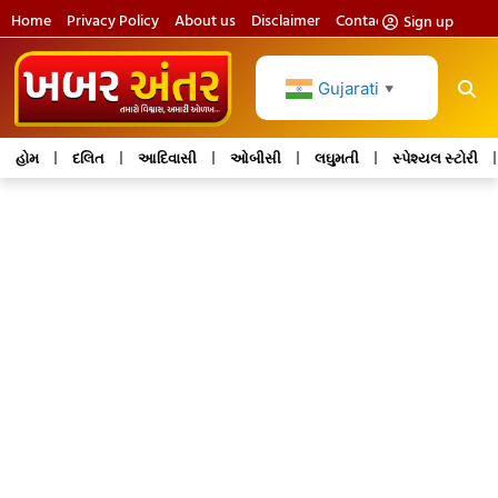
Home
Privacy Policy
About us
Disclaimer
Contact us
Sign up
Gujarati
▼
હોમ
દલિત
આદિવાસી
ઓબીસી
લઘુમતી
સ્પેશ્યલ સ્ટોરી