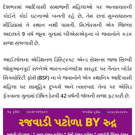
દેશભરમાં આદિવાસી સમાજની મહિલાઓ પર અત્યાચારની
કોઈને કોઈ ઘટનાઓ બનતી રહે છે, તેમ છતાં મુખ્યધારાના
મીડિયામાં તે સ્થાન નથી પામતી. મિઝોરમની એક જિલ્લા
અદાલતે 9 વર્ષ જૂના ગુનામાં બીએસએફના બે જવાનોને કડક
સજા સંભળાવી છે.
આઈઝોલના એડિશનલ ડિસ્ટ્રિક્ટ એન્ડ સેશન્સ જજ સિલ્વી
જોમુઆનપુઈ રાલ્તેએ ભારત-બાંગ્લાદેશ સરહદ પર તૈનાત બોર્ડર
સિક્યોરિટી ફોર્સ (BSF) ના બે જવાનોને એક સ્થાનિક આદિવાસી
મહિલા પર સામૂહિક દુષ્કર્મ અને ત્યારબાદ તેના પર એસિડ
ફેંકવાના ગુનામાં દોષિત ઠેરવી 42 વર્ષની જેલની સજા ફટકારી છે.