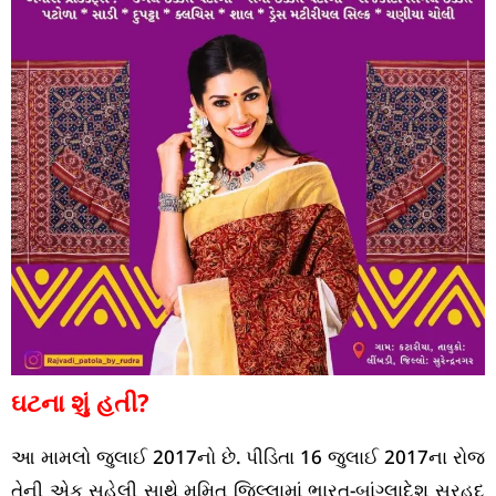
ઘટના શું હતી?
આ મામલો જુલાઈ 2017નો છે. પીડિતા 16 જુલાઈ 2017ના રોજ
તેની એક સહેલી સાથે મમિત જિલ્લામાં ભારત-બાંગ્લાદેશ સરહદ