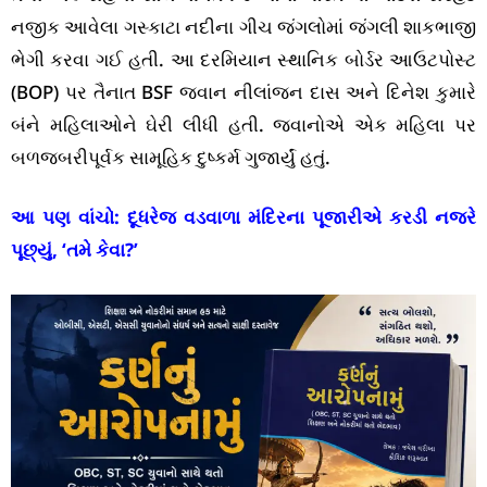
નજીક આવેલા ગસ્કાટા નદીના ગીચ જંગલોમાં જંગલી શાકભાજી
ભેગી કરવા ગઈ હતી. આ દરમિયાન સ્થાનિક બોર્ડર આઉટપોસ્ટ
(BOP) પર તૈનાત BSF જવાન નીલાંજન દાસ અને દિનેશ કુમારે
બંને મહિલાઓને ઘેરી લીધી હતી. જવાનોએ એક મહિલા પર
બળજબરીપૂર્વક સામૂહિક દુષ્કર્મ ગુજાર્યું હતું.
આ પણ વાંચો:
દૂધરેજ વડવાળા મંદિરના પૂજારીએ કરડી નજરે
પૂછ્યું, ‘તમે કેવા?’