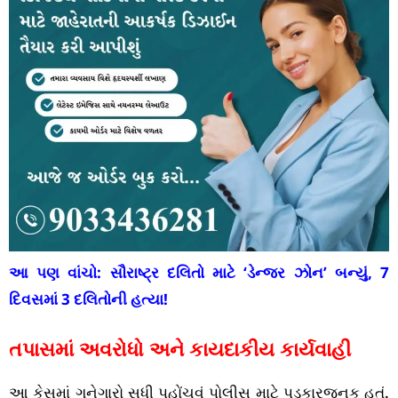
આ પણ વાંચો:
સૌરાષ્ટ્ર દલિતો માટે ‘ડેન્જર ઝોન’ બન્યું, 7
દિવસમાં 3 દલિતોની હત્યા!
તપાસમાં અવરોધો અને કાયદાકીય કાર્યવાહી
આ કેસમાં ગુનેગારો સુધી પહોંચવું પોલીસ માટે પડકારજનક હતું.